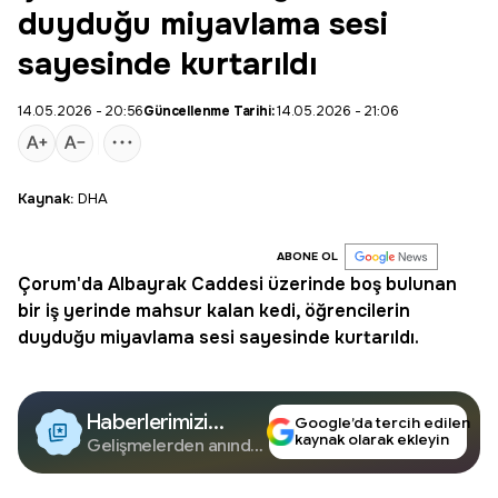
duyduğu miyavlama sesi
sayesinde kurtarıldı
14.05.2026 - 20:56
Güncellenme Tarihi:
14.05.2026 - 21:06
Kaynak:
DHA
ABONE OL
Çorum
'da
Albayrak Caddesi
üzerinde boş bulunan
bir iş yerinde mahsur kalan kedi, öğrencilerin
duyduğu miyavlama sesi sayesinde kurtarıldı.
Haberlerimizi
Google’da tercih edilen
kaynak olarak ekleyin
Google'da Takip
Gelişmelerden anında
haberdar olun.
Edin