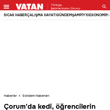
Türkiye,
Şehirlerinden Okunur
SICAK HABER
ÇALIŞMA HAYATI
GÜNDEM
ŞAMPİY10
EKONOMİ
M
Ara
Haberler
Gündem Haberleri
Çorum'da kedi, öğrencilerin