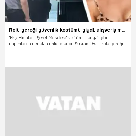
Rolü gereği güvenlik kostümü giydi, alışveriş merkezine gelenler gerçek görevli zannetti!
'Ekşi Elmalar', 'Şeref Meselesi' ve 'Yeni Dünya' gibi
yapımlarda yer alan ünlü oyuncu Şükran Ovalı, rolü gereği
bir AVM'de güvenlik görevlisi kostümü giydi. Ovalı’yı gerçek
bir güvenlik görevlisi sanan alışveriş merkezi ziyaretçileri,
eğlenceli anlara tanıklık etti.
7.09.2024
Magazin