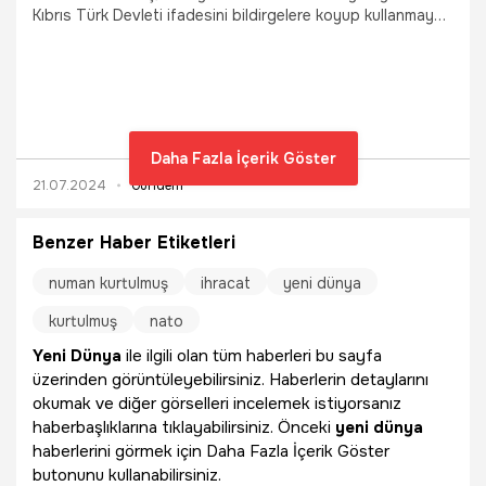
Kıbrıs Türk Devleti ifadesini bildirgelere koyup kullanmaya
başladı. Milliyet Gazetesi Genel Yayın Yönetmeni Özay
Şendir'e açıklamalarda bulunan TBMM Başkanı Numan
Kurtulmuş, “Artık Kıbrıs Türk Devleti’nin bağımsızlığı ilan
edildi, belli bir noktaya geldi, 50 sene geçti. Artık iki
devletli çözümden başka bir yol olmadığını biz de
muhatabımız olan batılı ülkeler başta olmak üzere birçok
Daha Fazla İçerik Göster
ülkede bunu görmüş oldu” dedi.
21.07.2024
Gündem
Benzer Haber Etiketleri
numan kurtulmuş
ihracat
yeni dünya
kurtulmuş
nato
Yeni Dünya
ile ilgili olan tüm haberleri bu sayfa
üzerinden görüntüleyebilirsiniz. Haberlerin detaylarını
okumak ve diğer görselleri incelemek istiyorsanız
haberbaşlıklarına tıklayabilirsiniz. Önceki
yeni dünya
haberlerini görmek için Daha Fazla İçerik Göster
butonunu kullanabilirsiniz.