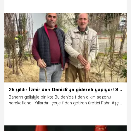
Çin'den sonra Avrupa ortasına kadar uzanan geniş coğrafi
kuşağın rekabet gücü en hızlı yükselen ihracatçı ülkesi
oldu.” dedi.
12.04.2026
Ekonomi
25 yıldır İzmir'den Denizli'ye giderek yapıyor! Sayılı günler sonra bitiyor
Baharın gelişiyle birlikte Buldan'da fidan dikim sezonu
hareketlendi. Yıllardır ilçeye fidan getiren üretici Fahri Aşçı,
sertifikalı ve sağlıklı fidanlara ilginin arttığını söyledi.