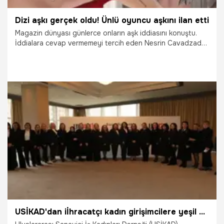
Dizi aşkı gerçek oldu! Ünlü oyuncu aşkını ilan etti
Magazin dünyası günlerce onların aşk iddiasını konuştu.
İddialara cevap vermemeyi tercih eden Nesrin Cavadzade
ve Pamir Pekin'den yeni paylaşım geldi. Uzun süre iddialara
yanıt vermeyen ikili tek kare fotoğrafla aşkını ilan etti.
16.03.2025
Magazin
USİKAD'dan iİhracatçı kadın girişimcilere yeşil pasaport kolaylığı çağrısı