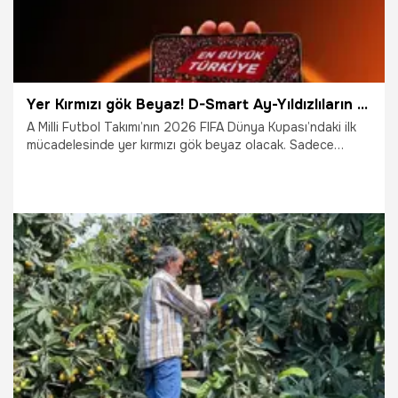
Yer Kırmızı gök Beyaz! D-Smart Ay-Yıldızlıların yanında
A Milli Futbol Takımı’nın 2026 FIFA Dünya Kupası’ndaki ilk
mücadelesinde yer kırmızı gök beyaz olacak. Sadece
Türkiye’de değil dünyanın farklı ülkelerindeki milyonlarca
Türk, 24 yıllık hasretin ardından dünya sahnesine çıkan
Bizim Çocuklar’ı destekleyecek.
13.06.2026
Magazin