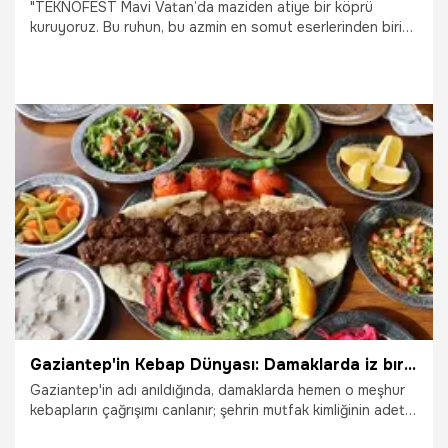
"TEKNOFEST Mavi Vatan’da maziden atiye bir köprü
kuruyoruz. Bu ruhun, bu azmin en somut eserlerinden biri
de gökyüzündeki çelik kanatlarımız" diyen T3 Vakfı
Mütevelli Heyeti Başkanı Selçuk Bayraktar, dünyanın ilk
SİHA gemisi TCG Anadolu ve Bayraktar TB3 birlikteliğinin
yeni bir çağın kapılarını araladığını söyledi.
28.08.2025
Gündem
Gaziantep'in Kebap Dünyası: Damaklarda iz bırakan lezzetler
Gaziantep'in adı anıldığında, damaklarda hemen o meşhur
kebapların çağrışımı canlanır; şehrin mutfak kimliğinin adeta
temel direklerinden biri olan kebap kültürü, sınırları aşan bir