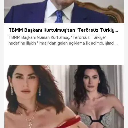
TBMM Başkanı Kurtulmuş'tan 'Terörsüz Türkiye' açıklaması: İkinci adımın atılması lazım
TBMM Başkanı Numan Kurtulmuş, "Terörsüz Türkiye"
hedefine ilişkin "İmralı'dan gelen açıklama ilk adımdı, şimdi
ikinci adımın atılması lazım. O da bunun muhataplarının
bütün kısımlarıyla birlikte 'Evet biz terörü sonlandırdık artık
terör bir çıkar yol değildir.' diye ilan etmesi gerekir." dedi.
7.04.2025
Gündem