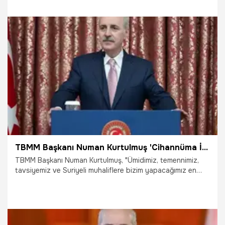
23.12.2024
Gündem
TBMM Başkanı Numan Kurtulmuş 'Cihannüma İstanbul Forum 2024'te konuştu
TBMM Başkanı Numan Kurtulmuş, "Ümidimiz, temennimiz,
tavsiyemiz ve Suriyeli muhaliflere bizim yapacağımız en
büyük destek, bundan sonra zaten bölünmüş, parçalanmış
olan Suriye halkını hiçbir şekilde, hiçbir grubunu
ötekileştirmeden, hepsini büyük bir kapsayıcılıkla devlet
vizyonuyla ve siyasi perspektifle bir arada tutmak,
bunların ortak bir geleceğe yönlenmesi için mücadele