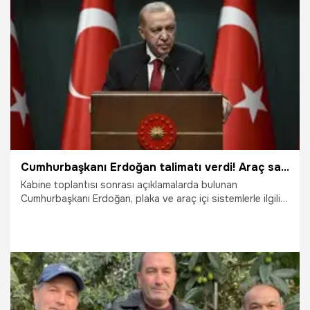
11.04.2026
Denizli
Cumhurbaşkanı Erdoğan talimatı verdi! Araç sahiplerini sevindiren haber geldi
Kabine toplantısı sonrası açıklamalarda bulunan
Cumhurbaşkanı Erdoğan, plaka ve araç içi sistemlerle ilgili
uygulama süreçlerinde vatandaşın mağdur edilmemesi için
İçişleri Bakanlığı’na talimat verildiğini duyurdu.
25.03.2026
Gündem