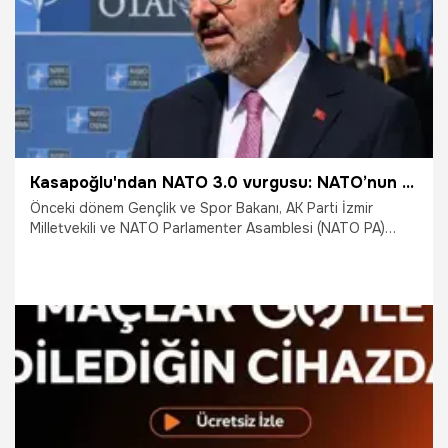
Kasapoğlu'ndan NATO 3.0 vurgusu: NATO’nun artık dünyaya dair yepyeni ve cesur sözler söylemesi gerekiyor
Önceki dönem Gençlik ve Spor Bakanı, AK Parti İzmir
Milletvekili ve NATO Parlamenter Asamblesi (NATO PA)
Türkiye Delegasyonu Üyesi Dr. Mehmet Muharrem
Kasapoğlu, kaleme aldığı "Bir Zirveden Daha Fazlası: NATO
3.0 ve Türkiye'nin Küresel Barış Vizyonu" başlıklı
makalesinde, Ankara'da düzenlenecek NATO Zirvesi'ne ve
NATO’nun gelecek vizyonuna yönelik değerlendirmelerde
bulundu.
7.07.2026
Gündem