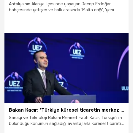
Antalya'nın Alanya ilçesinde yaşayan Recep Erdoğan,
bahçesinde yetişen ve halk arasında 'Malta eriği', 'yeni
dünya ve 'muşmula' olarak bilinen meyveye talep olmayınca
sosyal medya üzerinden yaptığı çağrıyla vatandaşlara
ücretsiz dağıtıyor.
26.04.2026
Antalya
Bakan Kacır: 'Türkiye küresel ticaretin merkez ülkelerinden biri oldu'
Sanayi ve Teknoloji Bakanı Mehmet Fatih Kacır, Türkiye'nin
bulunduğu konumun sağladığı avantajlarla küresel ticaretin
merkez ülkelerinden biri haline geldiğini belirterek, “Türkiye,