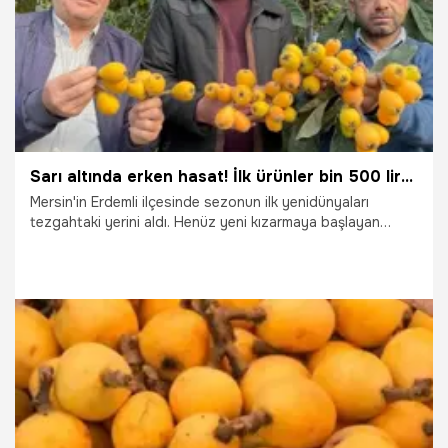
Sarı altında erken hasat! İlk ürünler bin 500 liraya satılıyor
Mersin'in Erdemli ilçesinde sezonun ilk yenidünyaları
tezgahtaki yerini aldı. Henüz yeni kızarmaya başlayan
Malta eriği olarak da bilinen yenidünyaların ilk ürün paketleri
Dubai, İstanbul ve Ankara yolcusu.
26.02.2026
Gündem