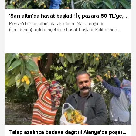
'Sarı altın'da hasat başladı! İç pazara 50 TL’ye, dış pazara 4 dolara gönderiliyor
Mersin'de 'sarı altın' olarak bilinen Malta eriğinde
(yenidünya) açık bahçelerde hasat başladı. Kalitesinde
göre kilogramı 50 TL'den başlayan 100 TL'ye kadar çıkan
meyve veriminin yağışlı geçen kış nedeniyle bereketli
olduğu, üreticisini de sevindirdiği belirtildi. İç pazarda 100
TL'ye kadar alıcı bulan meyvenin ise ihracata 3,5-4 dolar
arasında gönderildiği belirtildi.
29.04.2026
Gündem
Talep azalınca bedava dağıttı! Alanya'da poşetini kapan bahçeye koştu