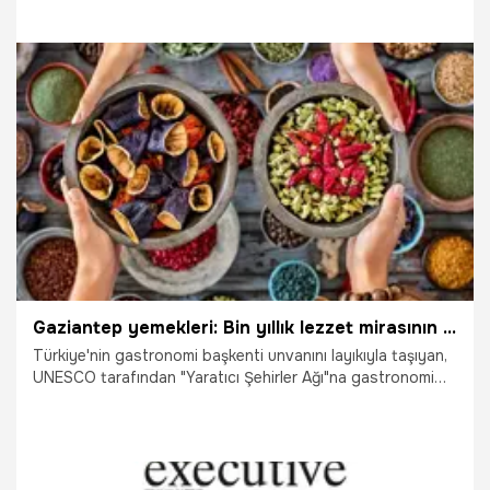
üne sahiptir...
13.06.2025
Gaziantep
Gaziantep yemekleri: Bin yıllık lezzet mirasının izinde
Türkiye'nin gastronomi başkenti unvanını layıkıyla taşıyan,
UNESCO tarafından "Yaratıcı Şehirler Ağı"na gastronomi
alanında dahil edilen Gaziantep, binlerce yıllık
medeniyetlerin kesişim noktasında şekillenen eşsiz bir
mutfak kültürüne ev sahipliği yapmaktadır...