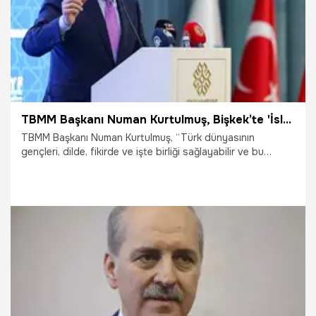
TBMM Başkanı Numan Kurtulmuş, Bişkek’te 'İslam İşbirliği Gençlik Forumu Konferansı’nda konuştu
TBMM Başkanı Numan Kurtulmuş, “Türk dünyasının
gençleri, dilde, fikirde ve işte birliği sağlayabilir ve bu
çerçevede müşterek hedefler, müşterek projeler etrafında
yoğunlaşırsa alacağımız yol kısalacak, gerçekleştireceğimiz
hedefleri çok daha yakın bir vakitte gerçekleştirmiş
olacağız” dedi.
7.05.2025
Gündem