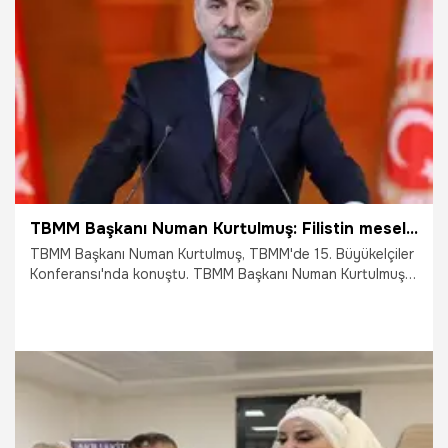
etmesini sağlayabilmektir." dedi.
13.12.2024
Gündem
TBMM Başkanı Numan Kurtulmuş: Filistin meselesi milli bir meseledir
TBMM Başkanı Numan Kurtulmuş, TBMM'de 15. Büyükelçiler
Konferansı'nda konuştu. TBMM Başkanı Numan Kurtulmuş,
'Türkiye’nin daha aktif politikalar izlemesinde büyük fayda
var. Bölgemizdeki gelişmeleri takip edip adım atıyoruz.'
dedi. Kurtulmuş ayrıca, 'Filistin meselesi milli bir meseledir.'
ifadelerini kullandı.
11.12.2024
Gündem