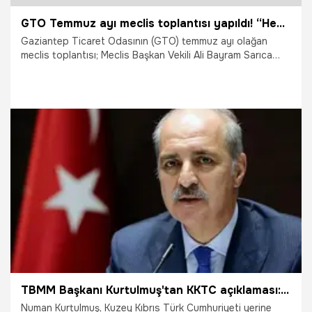
GTO Temmuz ayı meclis toplantısı yapıldı! “Hedefimiz, karbon ayak izi en düşük Oda olmak”
Gaziantep Ticaret Odasının (GTO) temmuz ayı olağan
meclis toplantısı; Meclis Başkan Vekili Ali Bayram Sarıca
başkanlığında Yönetim Kurulu, Meclis ve Disiplin Kurulu
üyelerinin katılımıyla gerçekleştirildi.
1.08.2024
Gaziantep
TBMM Başkanı Kurtulmuş'tan KKTC açıklaması: Yeni dil: Kıbrıs Türk Devleti
Numan Kurtulmuş, Kuzey Kıbrıs Türk Cumhuriyeti yerine