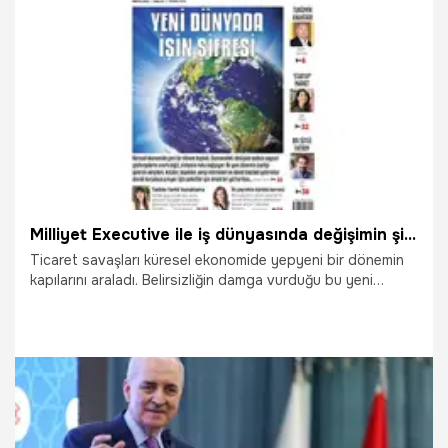
13.06.2025
Gaziantep
Milliyet Executive ile iş dünyasında değişimin şifreleri
Ticaret savaşları küresel ekonomide yepyeni bir dönemin
kapılarını araladı. Belirsizliğin damga vurduğu bu yeni
dönemde ezberler artık pek işe yaramıyor. Şirketler önünü
görmekte zorlanırken stratejilerini yeniden şekillendirme
ihtiyacı hissediyor. Milliyet Executive'in bu sayısında
Servet Yıldırım yeni dönemin şifrelerini ortaya koyarken
örnek bir yol haritası da çiziyor.
9.05.2025
Çalışma Hayatı