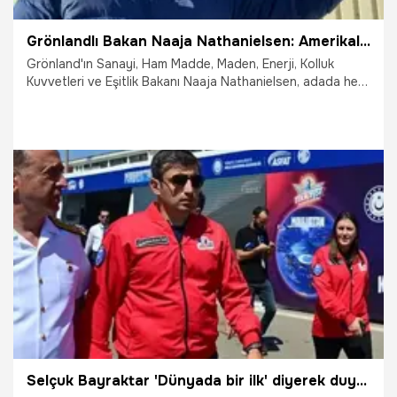
Grönlandlı Bakan Naaja Nathanielsen: Amerikalı olmaya hiç niyetimiz yok
Grönland'ın Sanayi, Ham Madde, Maden, Enerji, Kolluk
Kuvvetleri ve Eşitlik Bakanı Naaja Nathanielsen, adada her
seviyede ABD'nin Grönland'ı ele geçirme isteğinin
konuşulduğunu belirterek, "Amerikalı olmaya hiç niyetimiz
yok. Bu bizim amaçladığımız veya olmaya çalıştığımız bir
şey değil. Biz sadece işbirliği için çalışıyoruz. Kendimizi
Amerikalı olarak görmüyoruz ve Danimarka Krallığı'nın
parçası olmaktan mutluyuz." ifadelerini kullandı.
13.01.2026
Dünya
Selçuk Bayraktar 'Dünyada bir ilk' diyerek duyurdu: Yeni bir çağın kapıları aralanıyor