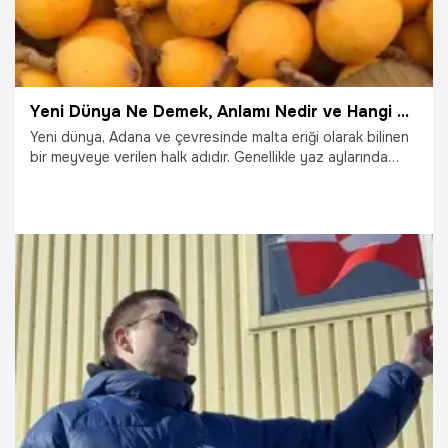
Yeni Dünya Ne Demek, Anlamı Nedir ve Hangi Yöreye Ait? Adana ve Çevresinde Kullanılan Bu Kelimenin Kökeni ve Günlük Konuşmadaki Kullanımı
Yeni dünya, Adana ve çevresinde malta eriği olarak bilinen
bir meyveye verilen halk adıdır. Genellikle yaz aylarında
yetişen, ekşi ve tatlımsı bir tadı olan bu meyve, özellikle
yaz meyvelerinin başında gelir.
27.01.2026
Adana