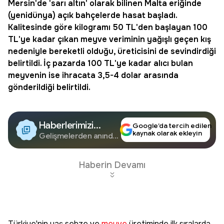
Mersin
'de 'sarı altın' olarak bilinen Malta eriğinde
(
yenidünya
) açık bahçelerde
hasat
başladı.
Kalitesinde göre kilogramı 50 TL'den başlayan 100
TL'ye kadar çıkan
meyve
veriminin yağışlı geçen kış
nedeniyle bereketli olduğu, üreticisini de sevindirdiği
belirtildi. İç pazarda 100 TL'ye kadar alıcı bulan
meyvenin ise ihracata 3,5-4 dolar arasında
gönderildiği belirtildi.
Haberlerimizi
Google’da tercih edilen
kaynak olarak ekleyin
Google'da Takip
Gelişmelerden anında
haberdar olun.
Edin
Haberin Devamı
Türkiye'nin yaş sebze ve
meyve
üretiminde ilk sıralarda