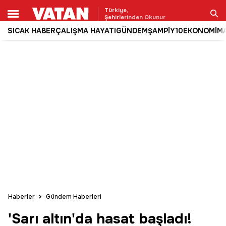
Türkiye,
Şehirlerinden Okunur
SICAK HABER
ÇALIŞMA HAYATI
GÜNDEM
ŞAMPİY10
EKONOMİ
M
Ara
Haberler
Gündem Haberleri
'Sarı altın'da hasat başladı!