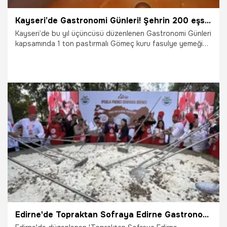
Kayseri’de Gastronomi Günleri! Şehrin 200 eşsiz lezzeti ve 1 ton pastırmalı kuru fasulye ikramı
Kayseri’de bu yıl üçüncüsü düzenlenen Gastronomi Günleri
kapsamında 1 ton pastırmalı Gömeç kuru fasulye yemeği
ikram edildi.
24.10.2025
Kayseri
Edirne'de Topraktan Sofraya Edirne Gastronomi Festivali! Türkiye'nin en büyük tenceresinde 6 ton pilav pişirildi