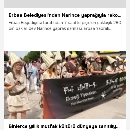
Erbaa Belediyesi'nden Narince yaprağıyla rekorluk lezzet
Erbaa Beyediyesi tarafından 7 saatte pişirilen yaklaşık 280
bin baklalı dev Narince yaprak sarması, Erbaa Yaprak
Festivali'nde binlerce kişiye ikram edildi.
24.07.2026
Vatan TV
Binlerce yıllık mutfak kültürü dünyaya tanıtılıyor! Çorum'da gastronomi şöleni başladı