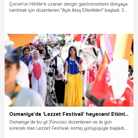
Çorum'un Hititler'e uzanan zengin gastronomisini dünyaya
tanıtmak için düzenlenen "Açık Ateş Etkinlikleri" başladı. 3
gün boyunca devam edecek etkinliklerde yerli ve yabancı
açık ateş pişirme ustaları, gastronomi uzmanları, gurmeler,
şefler ve yazarlar yer alıyor.
4.06.2026
Gündem
Osmaniye’de 'Lezzet Festivali’ heyecanı! Etkinlik renkli görüntülerle başladı
Osmaniye’de bu yıl 3'üncüsü düzenlenen ve iki gün
sürecek olan Lezzet Festivali, kortej yürüyüşüyle başladı.
Kortej yürüyüşüne katılanlar, renkli görüntüler oluşturdu.