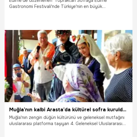
Edirne'de düzenlenen 'Topraktan Sofraya Edirne
Gastronomi Festivali'nde Türkiye'nin en büyük
tenceresinde 6 ton pilav pişirilerek, vatandaşlara ikram
edildi.
28.09.2025
Edirne
Muğla’nın kalbi Arasta’da kültürel sofra kuruldu! Yörük düğünlerinden Rodos mutfağına
Muğla'nın zengin düğün kültürünü ve geleneksel mutfağını
uluslararası platforma taşıyan 4. Geleneksel Uluslararası
Muğla Düğün Yemekleri Festivali, bu yıl da büyük bir coşku
ve katılımla gerçekleşti.