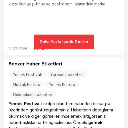
lezzetleri yaşatmak ve gastronomi alanındaki marka
değerini artırmak amacıyla düzenlenen YEDAŞ Ordu
Gastronomi Festivali ikinci gününde de yoğun katılımla
devam etti. Festival kapsamında düzenlenen yemek
yarışmasında fındık yaprağıyla hazırlanan zeytinyağlı sarma
ilgi çekti.
Daha Fazla İçerik Göster
31.07.2026
Gündem
Benzer Haber Etiketleri
Yemek Festivali
Yöresel Lezzetler
Mutfak Kültürü
Yemek Kültürü
Geleneksel Lezzetler
Yemek Festivali
ile ilgili olan tüm haberleri bu sayfa
üzerinden görüntüleyebilirsiniz. Haberlerin detaylarını
okumak ve diğer görselleri incelemek istiyorsanız
haberbaşlıklarına tıklayabilirsiniz. Önceki
yemek