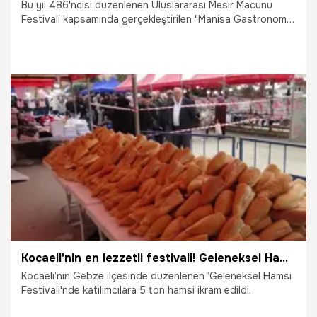
Bu yıl 486'ncısı düzenlenen Uluslararası Mesir Macunu
Festivali kapsamında gerçekleştirilen "Manisa Gastronomi
Panayırı" etkinliğinde, dev tencereden 5 bin kişiye ücretsiz
çorba dağıtıldı.
24.04.2026
Vatan TV
Kocaeli'nin en lezzetli festivali! Geleneksel Hamsi Festivali'nde 5 ton hamsi dağıtıldı
Kocaeli’nin Gebze ilçesinde düzenlenen ‘Geleneksel Hamsi
Festivali'nde katılımcılara 5 ton hamsi ikram edildi.