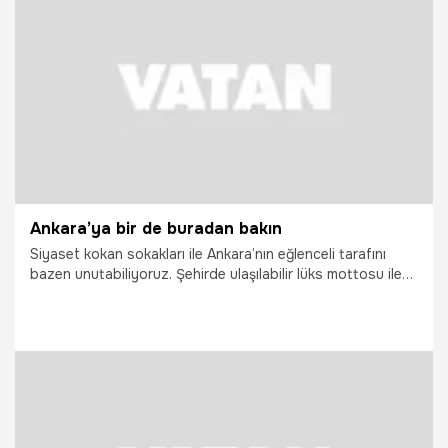
31.07.2017
Arşiv
Ankara’ya bir de buradan bakın
Siyaset kokan sokakları ile Ankara’nın eğlenceli tarafını
bazen unutabiliyoruz. Şehirde ulaşılabilir lüks mottosu ile
yola çıkan JW Marriott, bünyesindeki restoranlar ve barları
ile alternatif bir yaşam alanı sunuyor.
9.05.2015
Magazin