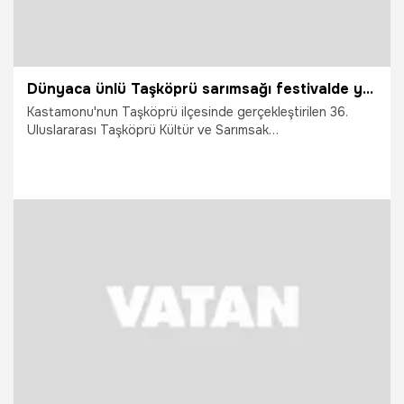
Dünyaca ünlü Taşköprü sarımsağı festivalde yarıştı: 80 demet arasından en iyi sarımsak seçildi
Kastamonu'nun Taşköprü ilçesinde gerçekleştirilen 36.
Uluslararası Taşköprü Kültür ve Sarımsak
Festivali'ndeAvrupa Birliği'nden coğrafi işaretli Taşköprü
sarımsakları güzellik ve aromalarıyla yarıştı.
7.08.2026
Vatan TV