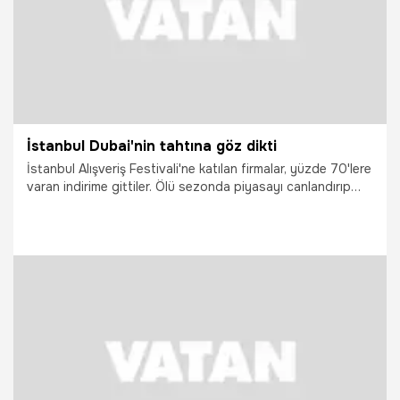
İstanbul Dubai'nin tahtına göz dikti
İstanbul Alışveriş Festivali'ne katılan firmalar, yüzde 70'lere
varan indirime gittiler. Ölü sezonda piyasayı canlandırıp
uzun vadede 10 milyon turisti hedefleyen festival,
Dubai'nin en büyük rakibi oldu
17.02.2003
Ekonomi