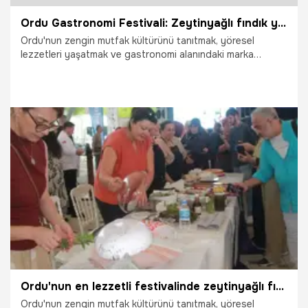
Ordu Gastronomi Festivali: Zeytinyağlı fındık yaprağı sarması dikkat çekti
Ordu'nun zengin mutfak kültürünü tanıtmak, yöresel
lezzetleri yaşatmak ve gastronomi alanındaki marka
değerini artırmak amacıyla düzenlenen YEDAŞ Ordu
Gastronomi Festivali ikinci gününde de yoğun katılımla
devam etti. Festival kapsamında düzenlenen yemek
yarışmasında fındık yaprağıyla hazırlanan zeytinyağlı sarma
ilgi çekti.
31.07.2026
Vatan TV
Ordu'nun en lezzetli festivalinde zeytinyağlı fındık yaprağı sarması dikkat çekti
Ordu'nun zengin mutfak kültürünü tanıtmak, yöresel