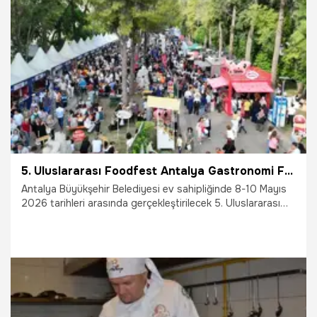
16.05.2026
Vatan TV
5. Uluslararası Foodfest Antalya Gastronomi Festivali'nde lezzet buluşması yaşanacak
Antalya Büyükşehir Belediyesi ev sahipliğinde 8-10 Mayıs
2026 tarihleri arasında gerçekleştirilecek 5. Uluslararası
Foodfest Antalya Gastronomi Festivali'nde lezzet
buluşması yaşanacak. "Her Sofra Bir Hikaye" temasıyla bu
yıl 5'incisi gerçekleştirecek Uluslararası Foodfest Antalya
Gastronomi Festivali, gastronomi dünyasını Antalya'da bir
araya getirecek.
7.05.2026
Antalya