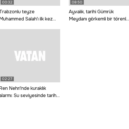
00:32
08:50
Trabzonlu teyze
Ayvalık, tarihi Gümrük
Muhammed Salah'ı ilk kez
Meydanı görkemli bir törenle
görünce: Gız bu ne gada
hizmete girdi
güççük
02:27
Ren Nehri'nde kuraklık
alarmı: Su seviyesinde tarihi
düşüş yaşandı