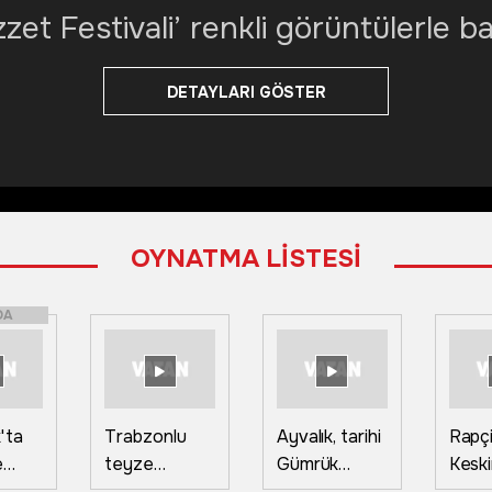
et Festivali’ renkli görüntülerle ba
DETAYLARI GÖSTER
OYNATMA LİSTESİ
DA
'ta
Trabzonlu
Ayvalık, tarihi
Rapç
e
teyze
Gümrük
Keski
avai
Muhammed
Meydanı
klipte