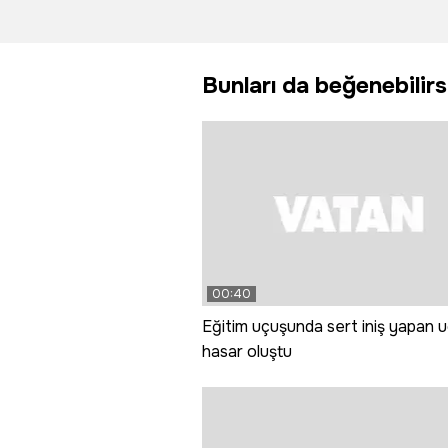
renkli
fişekler
görüntülerle
yangın ç
başladı
Bunları da beğenebilirs
00:40
Eğitim uçuşunda sert iniş yapan 
hasar oluştu