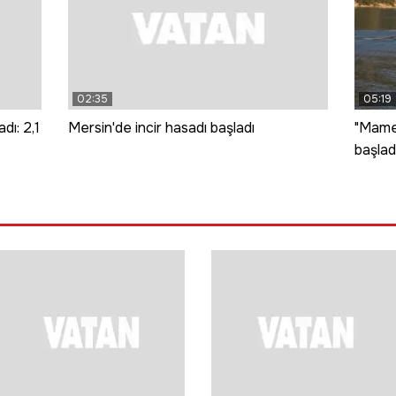
02:35
05:19
dı: 2,1
Mersin'de incir hasadı başladı
"Mamek
başlad