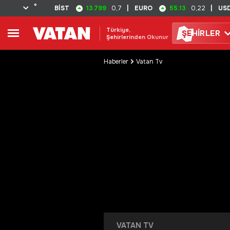
°
13.799
55.13
BİST
0,7
|
EURO
0,22
|
US
Türkiye,
ŞE
HİRLER
Şehirlerinden Okunur
Haberler
Vatan Tv
VATAN TV