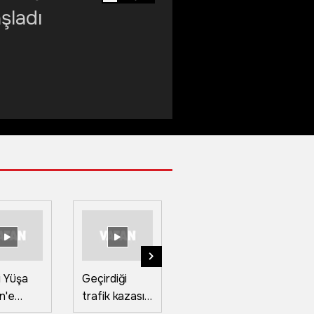
şladı
i Yüşa
Geçirdiği
Ren
Ka
n'e
trafik kazası
Nehri'nde
g
 silah
sonrası
kuraklık
ot