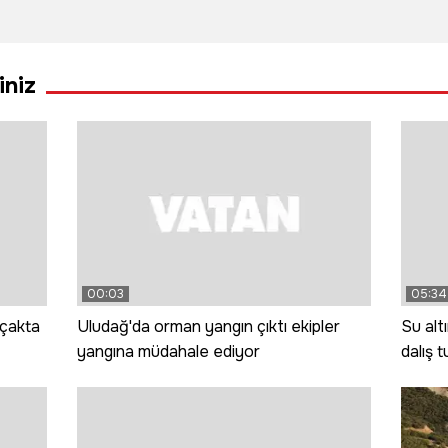
Salah'ı ilk kez
görkemli bir
kulla
ıkardı
görünce: Gız
törenle
oper
bu ne gada
hizmete girdi
4 göz
iniz
güççük
00:03
05:34
uçakta
Uludağ'da orman yangın çıktı ekipler
Su alt
yangına müdahale ediyor
dalış 