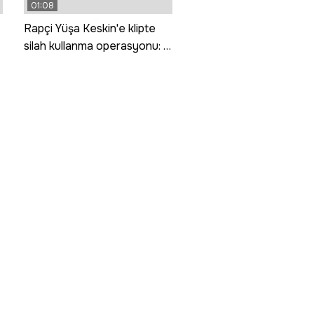
01:08
Rapçi Yüşa Keskin'e klipte
silah kullanma operasyonu: 4
gözaltı