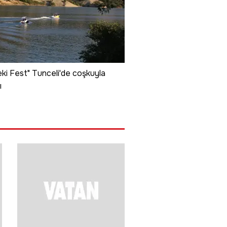
i Fest" Tunceli'de coşkuyla
ı