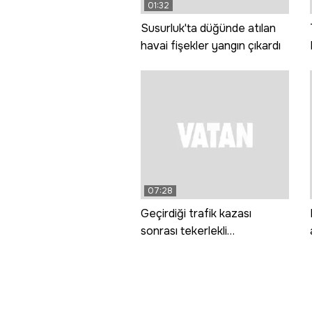
01:32
Susurluk'ta düğünde atılan
havai fişekler yangın çıkardı
07:28
Geçirdiği trafik kazası
sonrası tekerlekli
sandalyeye mahkum oldu,
başarısı dünya tıp
literatürüne girdi