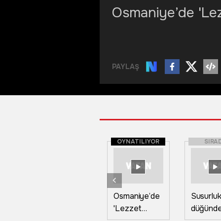
Osmaniye’de 'Lezz
PAYLAŞ
OYNATILIYOR
SIRA
Osmaniye’de
Susurluk
'Lezzet
düğünd
Festivali’
atılan h