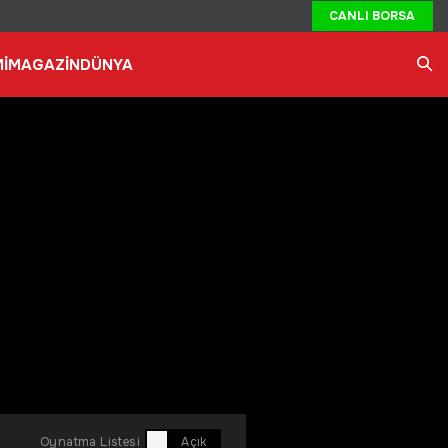
CANLI BORSA
İ
MAGAZİN
DÜNYA
Ara
Oynatma Listesi