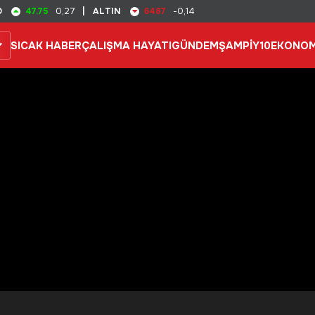
47.75
6487
D
0,27
|
ALTIN
-0,14
SICAK HABER
ÇALIŞMA HAYATI
GÜNDEM
ŞAMPİY10
EKONOM