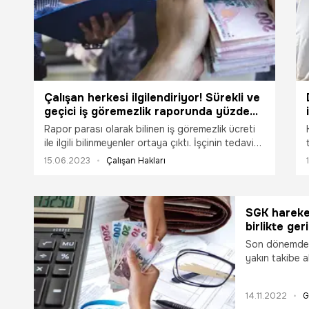
istedi. Öte yandan asgari ücret zammı ile birlikte
işsizlik maaşı, asgari ücretlinin kıdem tazminatı,
askerlik ve doğum borçlanması, yurt dışı
borçlanması, ihya tutarı ve isteğe bağlı sigorta
primi, genel Sağlık Sigortası (GSS) primleri, 65
yaş, engelli ve evde bakım maaşı gelir sınırı,
rapor parası ve iş görmezlik ödeneği, kısa
Çalışan herkesi ilgilendiriyor! Sürekli ve
çalışma ve yarı zamanlı çalışma ödeneği ve
geçici iş göremezlik raporunda yüzde
stajyer ücreti değişecek. Peki yeni asgari ücret
10 detayı: Paralar geri istenebilir
ne kadar olacak? Milyonların merak ettiği
Rapor parası olarak bilinen iş göremezlik ücreti
rakamlar belli oldu.
ile ilgili bilinmeyenler ortaya çıktı. İşçinin tedavisi
bitmeden işe başlaması durumunda sürekli iş
15.06.2023
Çalışan Hakları
göremezlik gelirinin kesileceğini söyleyen SGK
Uzmanı Dilek Ete, sürekli ve geçici iş göremezlik
süreçlerini detaylı bir şekilde anlattı.
SGK hareket
birlikte geri
Son dönemde ö
yakın takibe a
Genellikle ihba
yapıldığı belir
14.11.2022
G
istisnasız ma