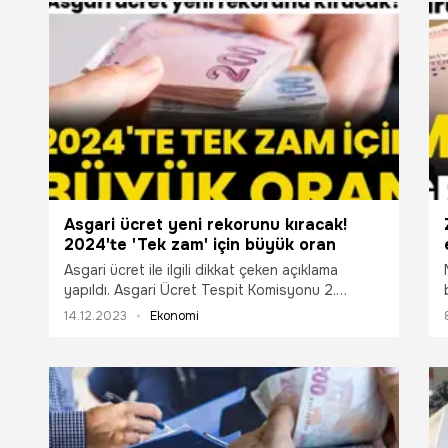
tazminatı, ask
borçlanması, i
Sağlık Sigorta
maaşı gelir sı
çalışma ve yar
değişecek. Pe
Uzmanı Murat 
ettiği soruyu y
Asgari ücret yeni rekorunu kıracak!
2024'te 'Tek zam' için büyük oran
Asgari ücret ile ilgili dikkat çeken açıklama
yapıldı. Asgari Ücret Tespit Komisyonu 2.
toplantısı hafta başında gerçekleşecek. Temmuz
14.12.2023
Ekonomi
zammı ile net asgari ücret yüzde 34 artışla
11.402 liraya, dönemin kuruyla da 482 dolar
düzeyine çıkarak rekor kırdı. 2024 yılında
dezenflasyonist süreçle beraber tek zam
dönemi başlıyor. Cumhurbaşkanı Recep Tayyip
Erdoğan hükümetten işçilerin yanında olunmasını