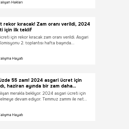
alışan Hakları
rak rekor kırdı. 2024 yılında dezenflasyonist
er tek zam dönemi başlıyor. Cumhurbaşkanı
Erdoğan hükümetten işçilerin yanında
edi. Bunun yanında ilk rakam teklifi TİSK'ten
t rekor kıracak! Zam oranı verildi, 2024
andan asgari ücret zammı ile birlikte işsizlik
 için ilk teklif
ücretlinin kıdem tazminatı, askerlik ve doğum
reti için rekor kıracak zam oranı verildi. Asgari
urt dışı borçlanması, ihya tutarı ve isteğe bağlı
Komisyonu 2. toplantısı hafta başında
 genel Sağlık Sigortası (GSS) primleri, 65 yaş,
. Temmuz zammı ile net asgari ücret yüzde 34
e bakım maaşı gelir sınırı, rapor parası ve iş
2 liraya, dönemin kuruyla da 482 dolar düzeyine
eği, kısa çalışma ve yarı zamanlı çalışma
alışma Hayatı
kırdı. 2024 yılında dezenflasyonist süreçle
jyer ücreti değişecek. Peki, senaryolar neler?
am dönemi başlıyor. Cumhurbaşkanı Recep
biri Emel Telli, Sosyal Güvenlik Uzmanı Emin
n hükümetten işçilerin yanında olunmasını
u.
yanında ilk rakam teklifi TİSK'ten gelecek. Öte
zde 55 zam! 2024 asgari ücret için
ücret zammı ile birlikte işsizlik maaşı, asgari
adı, haziran ayında bir zam daha...
em tazminatı, askerlik ve doğum borçlanması,
lışan merakla bekliyor. 2024 asgari ücreti için
lanması, ihya tutarı ve isteğe bağlı sigorta primi,
gelmeye devam ediyor. Temmuz zammı ile net
igortası (GSS) primleri, 65 yaş, engelli ve evde
üzde 34 artışla 11.402 liraya, dönemin kuruyla
lir sınırı, rapor parası ve iş görmezlik ödeneği,
düzeyine çıkarak rekor kırmıştı.2024 asgari
e yarı zamanlı çalışma ödeneği ve stajyer ücreti
alışma Hayatı
kor kıracak zam oranı verildi. Asgari Ücret Tespit
i yeni asgari ücret ne kadar olacak? Milyonların
toplantısı hafta başında gerçekleşecek. Asgari
kamlar belli oldu.
 birlikte işsizlik maaşı, asgari ücretlinin kıdem