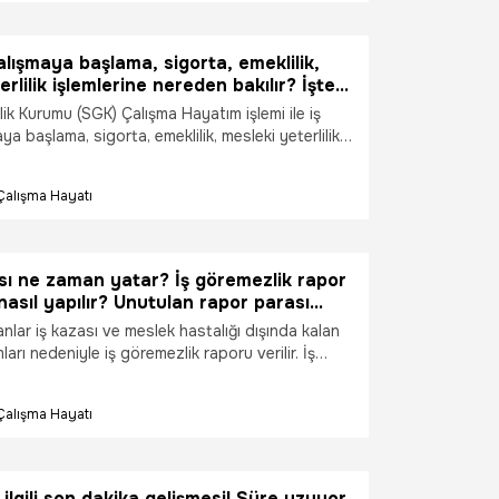
silme ihtimali var mı? Böyle bir durumda nasıl bir
Fiilen birlikte yaşama'nın kanıtı nedir? SGK uzmanı
ri yanıtladı. İşte detaylar…
alışmaya başlama, sigorta, emeklilik,
rlilik işlemlerine nereden bakılır? İşte
lışma Hayatım hizmeti!
k Kurumu (SGK) Çalışma Hayatım işlemi ile iş
ya başlama, sigorta, emeklilik, mesleki yeterlilik
yatını oluşturan tüm iş ve işlemlere ulaşılabiliyor.
kadar süre kaldığını öğrenmek, emeklilik işlemleri
Çalışma Hayatı
erine ulaşılabiliyor. Peki, Çalışma Hayatım
reden, nasıl ulaşılır? E-Devlet Çalışma Hayatım ile
 hesaplama ekranı!
sı ne zaman yatar? İş göremezlik rapor
asıl yapılır? Unutulan rapor parası
şanlar iş kazası ve meslek hastalığı dışında kalan
ları nedeniyle iş göremezlik raporu verilir. İş
oru verlenlere hastalık hali nedeniyle
urumunda geçici iş göremezlik ödeneği veriliyor.
Çalışma Hayatı
mezlik ödeneği; sosyal sigortacılık bakımından,
lek hastalığı, hastalık ve analık sigorta
irahatli bulunan sigortalıya işten kaldığı günler
ardım olarak ödeniyor. Peki, Rapor parası ne
e ilgili son dakika gelişmesi! Süre uzuyor,