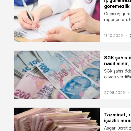
İş göremezli
göremezlik 
Geçici iş gör
rapor ücreti, h
bilinmektedir.
ücreti işvere
19.10.2025
Kurumu tarafın
olduğu dönemd
giderilmesi sa
SGK şahıs 
nasıl alını
SGK şahıs ödem
cevap verdiğim
27.08.2025
Tazminat, r
işsizlik ma
askerlik bedeli! Asgari ücret ile t
Asgari ücret 