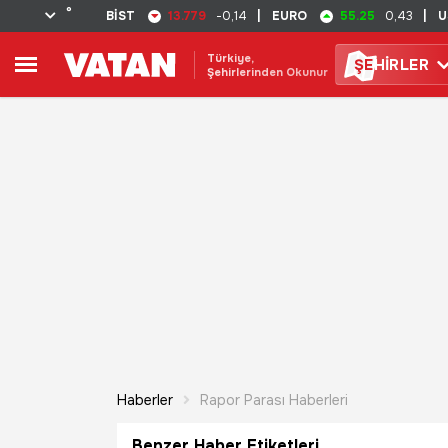
°
13.779
55.25
BİST
-0,14
|
EURO
0,43
|
U
Türkiye,
ŞE
HİRLER
Şehirlerinden Okunur
Haberler
Rapor Parası Haberleri
Benzer Haber Etiketleri