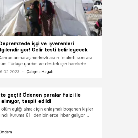
Depremzede işçi ve işverenleri
ilgilendiriyor! Gelir testi belirleyecek
Kahramanmaraş merkezli asrın felaketi sonrası
tüm Türkiye yardım ve destek için harekete
geçti. Bir yandan yaralar sarılırken, hükümet
16.02.2023
Çalışma Hayatı
destek paketlerini art arda açıkladı. Şimdi ise
depremden etkilenen vatandaşların hangi
haklara sahip olduğu merak ediliyor. Bazı
e geçti! Ödenen paralar faizi ile
durumlarda çift maaş hakkı dahi ortaya çıktığı
 alınıyor, tespit edildi
belirtiliyor. Uzmanlar depremzedelerin haklarını
kalem kalem açıkladı.
lüm aylığı almak için anlaşmalı boşanan kişiler
lındı. Kuruma 81 ilden binlerce ihbar geliyor.
r ve şikayetlerin yakın aile bireyleri tarafından
tiliyor. Peki boşanılan eş ile birlikte yaşamak
ündem
aş kesintisi sebebi mi? Haksız yere ölüm