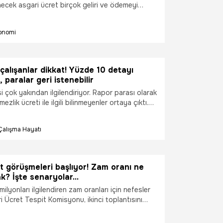
e değişecek
rlenecek asgari ücret birçok geliri ve ödemeyi
Tüm hesaplamalar ocak ayı itibariyle yeni asgari
n yapılacak. Aralarında işsizlik maaşı, en düşük
onomi
Bağ-Kur SSK primleri, doğum borçlanmaları gibi
lerin yer aldığı çok sayıda başlık yeni asgari
ikte değişime uğrayacak.
çalışanlar dikkat! Yüzde 10 detayı
, paralar geri istenebilir
i çok yakından ilgilendiriyor. Rapor parası olarak
mezlik ücreti ile ilgili bilinmeyenler ortaya çıktı.
nin tedavisi bitmeden işe başlaması durumunda
emezlik gelirinin kesileceği uyarısında bulundu.
Çalışma Hayatı
t görüşmeleri başlıyor! Zam oranı ne
k? İşte senaryolar...
milyonları ilgilendiren zam oranları için nefesler
i Ücret Tespit Komisyonu, ikinci toplantısını
ü yapacak. Temmuz zammı ile net asgari ücret
şla 11.402 liraya, dönemin kuruyla da 482 dolar