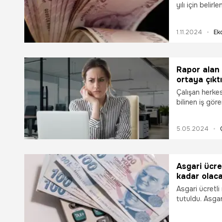
ödemeler d
yılı için beli
değiştirecek. 
ücret üzerinde
1.11.2024
Ek
rapor parası, 
gelir ve ödeme
ücret ile birl
Rapor alan 
ortaya çıktı
Çalışan herkes
bilinen iş göre
Uzmanlar işçi
sürekli iş gör
5.05.2024
Asgari ücre
kadar olaca
Asgari ücretli 
tutuldu. Asgar
pazartesi gün
yüzde 34 artı