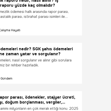
k raporu nedir, nasıl alınır? İş
raporu yüzde kaç olmalıdır?
emezlik ödemesi halk arasında rapor parası,
astalık parası, istirahat parası isimleri ile
 Geçici iş göremezlik ödeneği alacak olan kişilerin
n tarafından ödenmez. Bu ödeme sosyal Güvenlik
Çalışma Hayatı
dan yapılmaktadır. Bu şekilde çalışanın raporlu
eki gelir kaybının önlenmesi ve mağduriyetinin
ğlanmış olur.
ödemeleri nedir? SGK şahıs ödemeleri
r, ne zaman yatar ve sorgulanır?
eleri, nasıl sorgulanır ve alınır gibi sorulara
iz bir rehber hazırladık.
Gündem
apor parası, ödenekler, stajyer ücreti,
aşı, doğum borçlanması, vergiler,
üm maaşlar ve
zammı milyonların en çok merak ettiği konu. 2025