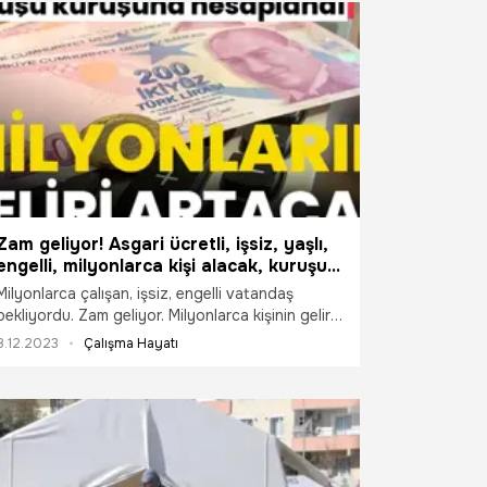
erlik ve doğum borçlanması, yurt dışı
hya tutarı ve isteğe bağlı sigorta primi, genel
sı (GSS) primleri, 65 yaş, engelli ve evde bakım
nırı, rapor parası ve iş görmezlik ödeneği, kısa
ı zamanlı çalışma ödeneği ve stajyer ücreti
ki yeni asgari ücret ne kadar olacak? SGK
Bal CNN Türk canlı yayında milyonların merak
anıtladı. İşte detaylar...
Zam geliyor! Asgari ücretli, işsiz, yaşlı,
engelli, milyonlarca kişi alacak, kuruşu
kuruşuna hesaplandı
Milyonlarca çalışan, işsiz, engelli vatandaş
bekliyordu. Zam geliyor. Milyonlarca kişinin geliri
artıyor. Rakamlar ortaya çıktı. Asgari ücretin
8.12.2023
Çalışma Hayatı
belirlenmesi için son günlere yaklaşılıyor. Aralık
ayı içinde belirlenecek olan asgari ücret için ilk
toplantı 11 Aralık tarihinde gerçekleştirilecek.
İşsizlik maaşı, staj ücreti, GSS primi, doğum ve
askerlik borçlanması, 65 yaş aylığı, kıdem
tazminatı, engelli aylıkları da zamlanmış olacak.