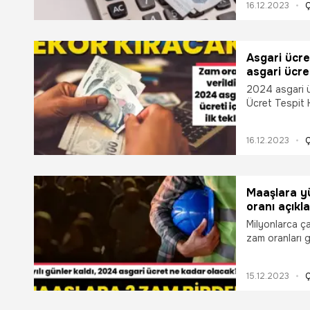
16.12.2023
Ç
düzeyine çıka
süreçle berab
Recep Tayyip 
olunmasını ist
Asgari ücre
gelecek. Öte y
asgari ücreti
maaşı, asgari 
2024 asgari üc
borçlanması, y
Ücret Tespit 
sigorta primi,
gerçekleşecek
engelli ve evd
artışla 11.40
görmezlik öden
16.12.2023
Ç
çıkarak rekor 
ödeneği ve sta
beraber tek z
CNN TÜRK Muha
Tayyip Erdoğa
Yılmaz'a sord
istedi. Bunun 
Maaşlara yü
yandan asgari 
oranı açıkl
ücretlinin kıd
Milyonlarca ça
yurt dışı borç
zam oranları 
genel Sağlık S
asgari ücret y
bakım maaşı ge
da 482 dolar 
kısa çalışma v
15.12.2023
Ç
ücreti için re
değişecek. Pek
Komisyonu 2. 
merak ettiği ra
ücret zammı ile