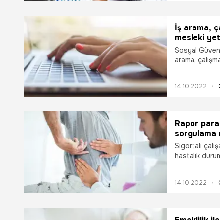
aylıklarının ke
yol izlenir? '
merak edilenle
İş arama, ç
mesleki yete
e-Devlet Ça
Sosyal Güvenli
arama, çalışma
gibi çalışma ha
Emekliliğe ne 
14.10.2022
ve aylık bilgil
bilgilerine ne
emeklilik yaşı
Rapor para
sorgulama n
nasıl alınır?
Sigortalı çalı
hastalık durum
göremezlik rap
çalışmaması d
14.10.2022
Geçici iş göre
iş kazası, mes
kollarından ist
için parasal y
Emeklilik il