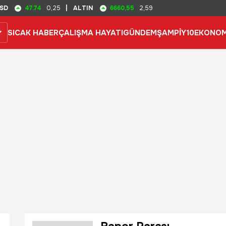
47.74
6660,55
SD
0,25
|
ALTIN
2,59
SICAK HABER
ÇALIŞMA HAYATI
GÜNDEM
ŞAMPİY10
EKONOM