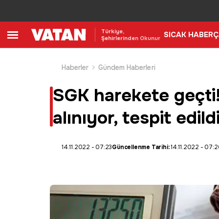
Türkiye,
SICAK HABER
Ç
Şehirlerinden Okunur
Haberler
Gündem Haberleri
SGK harekete geçti! 
alınıyor, tespit edild
14.11.2022 - 07:23
Güncellenme Tarihi:
14.11.2022 - 07:2