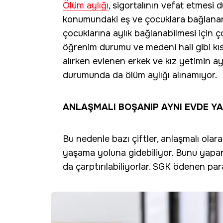
Ölüm aylığı
, sigortalının vefat etmesi
konumundaki eş ve çocuklara bağlanan a
çocuklarına aylık bağlanabilmesi için ço
öğrenim durumu ve medeni hali gibi kıst
alırken evlenen erkek ve kız yetimin ay
durumunda da ölüm aylığı alınamıyor.
ANLAŞMALI BOŞANIP AYNI EVDE Y
Bu nedenle bazı çiftler, anlaşmalı olar
yaşama yoluna gidebiliyor. Bunu yapan çi
da çarptırılabiliyorlar. SGK ödenen paray