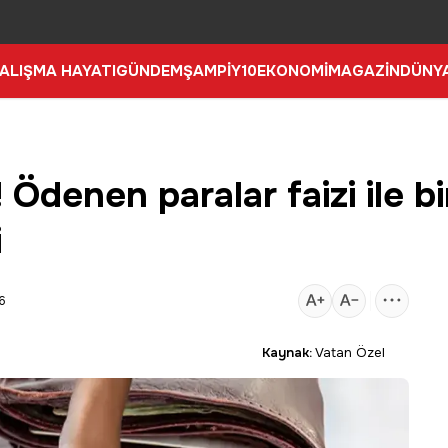
ALIŞMA HAYATI
GÜNDEM
ŞAMPİY10
EKONOMİ
MAGAZİN
DÜNY
Ödenen paralar faizi ile bir
i
6
Kaynak:
Vatan Özel