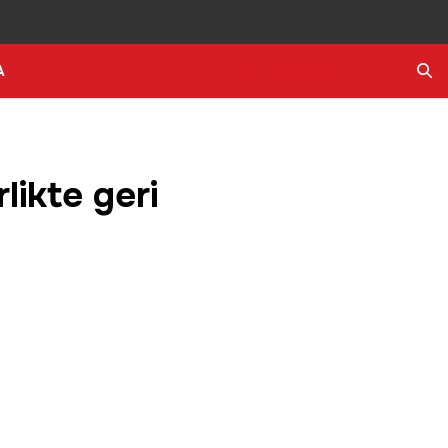
A
Ara
likte geri