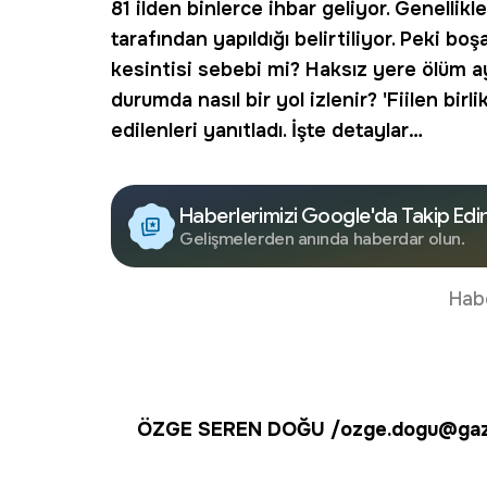
81 ilden binlerce ihbar geliyor. Genellikle
tarafından yapıldığı belirtiliyor. Peki bo
kesintisi sebebi mi? Haksız yere ölüm ayl
durumda nasıl bir yol izlenir? 'Fiilen bi
edilenleri yanıtladı. İşte detaylar…
Haberlerimizi Google'da Takip Edi
Gelişmelerden anında haberdar olun.
Hab
ÖZGE SEREN DOĞU /ozge.dogu@gaz