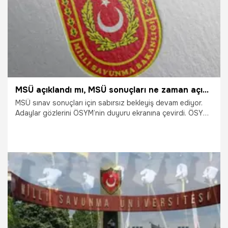
MSÜ açıklandı mı, MSÜ sonuçları ne zaman açıklanır 2023? ÖSYM MSÜ sınav sonuçları sorgulama ekranı ile MSÜ sınav sonucu öğren!
MSÜ sınav sonuçları için sabırsız bekleyiş devam ediyor.
Adaylar gözlerini ÖSYM’nin duyuru ekranına çevirdi. ÖSYM
tarafından yayınlanan takvime göre MSÜ sınav
sonuçlarının nisan ayının son günlerinde ilan edilecek.
Adaylar MSÜ sınav sonuçlarını; T.C. Kimlik Numarası ve
şifreleri ile ÖSYM’nin https://sonuc.osym.gov.tr internet
adresinden görüntüleyebilecek. Peki, MSÜ sonuçları ne
zaman açıklanır, MSÜ açıklandı mı, saat kaçta açıklanacak?
27.04.2023
Eğitim