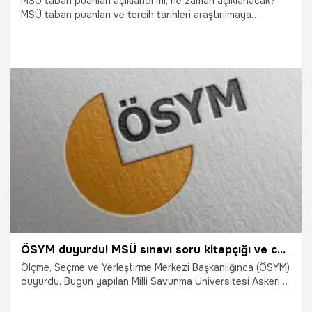
MSÜ taban puanları açıklandı mı, ne zaman açıklanacak?
MSÜ taban puanları ve tercih tarihleri araştırılmaya
başlandı. 27 Mart tarihinde yapılan MSÜ sınavı sonrası
adaylar 2022 Milli Savunma Üniversitesi Aday Askeri
Öğrenci Aday Belirleme Sınavı soruları ve cevapları
açıklandı. Adaylar merakla şimdi de puanlarını bekliyor.
12.04.2022
Eğitim
ÖSYM duyurdu! MSÜ sınavı soru kitapçığı ve cevap anahtarı yayımlandı!
Ölçme, Seçme ve Yerleştirme Merkezi Başkanlığınca (ÖSYM)
duyurdu. Bugün yapılan Milli Savunma Üniversitesi Askeri
Öğrenci Aday Belirleme Sınavı (2022-MSÜ) sonrasında
soru ve cevap anahtarı yayınlandı. Peki, 2022 MSÜ temel