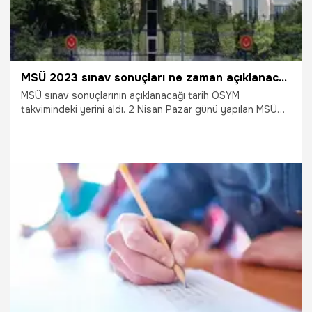
MSÜ 2023 sınav sonuçları ne zaman açıklanacak? ÖSYM MSÜ sınav sonuç tarihine yer verdi! MSÜ sınav sonuçları hangi gün belli olacak?
MSÜ sınav sonuçlarının açıklanacağı tarih ÖSYM
takvimindeki yerini aldı. 2 Nisan Pazar günü yapılan MSÜ
sınavı sonrası adayları sonuçların açıklanacağı tarihe
kilitlendi. Milli Savunma Üniversitesi'ne girme hayali kuran
binlerce öğrenci sınav sonuçlarını beklemeye başladı.
ÖSYM internet sitesinde yer alan Sınav takviminde MSÜ
sınav sonç tarihi de yer aldı. Peki MSÜ sınav sonuçları
hangi gün yayınlanacak?
2.04.2023
Eğitim