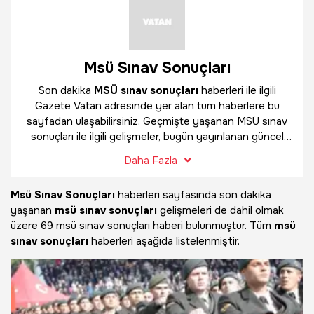
Msü Sınav Sonuçları
Son dakika
MSÜ sınav sonuçları
haberleri ile ilgili
Gazete Vatan adresinde yer alan tüm haberlere bu
sayfadan ulaşabilirsiniz. Geçmişte yaşanan MSÜ sınav
sonuçları ile ilgili gelişmeler, bugün yayınlanan güncel
haberler ve çok daha fazlasını
MSÜ sınav sonuçları
Daha Fazla
haber sayfamızda bulabilirsiniz.
Msü Sınav Sonuçları
haberleri sayfasında son dakika
yaşanan
msü sınav sonuçları
gelişmeleri de dahil olmak
üzere
69 msü sınav sonuçları haberi bulunmuştur. Tüm
msü
sınav sonuçları
haberleri aşağıda listelenmiştir.