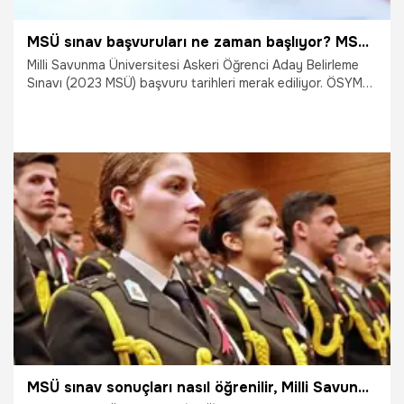
MSÜ sınav başvuruları ne zaman başlıyor? MSÜ sınavı ne zaman?
Milli Savunma Üniversitesi Askeri Öğrenci Aday Belirleme
Sınavı (2023 MSÜ) başvuru tarihleri merak ediliyor. ÖSYM
tarafından açıklanan 2023 sınav uygulama takvimine göre
başvuru, sınav ve sonuç açıklama tarihleri belli olmuştu.
Peki, MSÜ sınav başvuruları ne zaman başlıyor? MSÜ sınavı
ne zaman? MSÜ sınav ücreti ne kadar? İşte detaylar…
4.12.2022
Eğitim
MSÜ sınav sonuçları nasıl öğrenilir, Milli Savunma Üniversitesi Harp Okulları sınav sonuçları açıklandı mı?