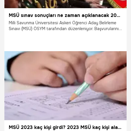
MSÜ sınav sonuçları ne zaman açıklanacak 2024? MSÜ sınav sonucu hesaplama: MSÜ sınav sonuçları e-devlet nasıl sorgulanır?
Milli Savunma Üniversitesi Askeri Öğrenci Aday Belirleme
Sınavı (MSÜ) ÖSYM tarafından düzenleniyor. Başvurularını
yapan 736 bin 894 aday, sınavda 120 soru çözecek. Peki,
MSÜ sınav sonuçları ne zaman açıklanacak 2024? MSÜ
sınav sonucu hesaplama: MSÜ sınav sonuçları e-devlet
nasıl sorgulanır?
2.03.2024
Gündem
MSÜ 2023 kaç kişi girdi? 2023 MSÜ kaç kişi alacak, bu yıl MSÜ sınavına kaç kişi girdi?