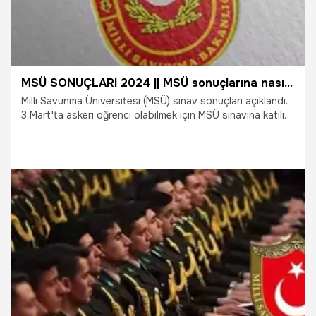
MSÜ SONUÇLARI 2024 || MSÜ sonuçlarına nasıl bakılır? ÖSYM sonuç sorgulama ekranı
Milli Savunma Üniversitesi (MSÜ) sınav sonuçları açıklandı.
3 Mart'ta askeri öğrenci olabilmek için MSÜ sınavına katılım
sağlayan öğrenciler, heyecanla ÖSYM'den gelecek sonuç
duyurusunu bekliyordu. Peki, MSÜ sınav sonuçları nasıl
sorgulanır? İşte ÖSYM sonuç sorgulama ekranı.
22.03.2024
Gündem