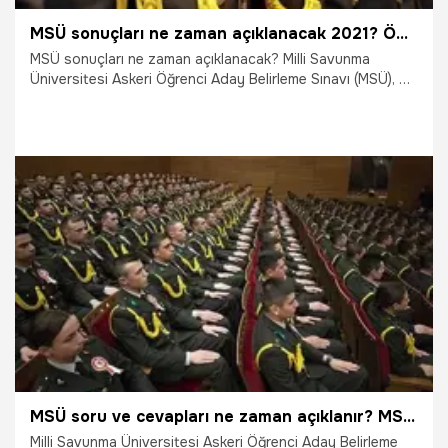
MSÜ sonuçları ne zaman açıklanacak 2021? ÖSYM tarihi açıkladı: MSÜ sınav sonuçları 2021
MSÜ sonuçları ne zaman açıklanacak? Milli Savunma
Üniversitesi Askeri Öğrenci Aday Belirleme Sınavı (MSÜ), 81
il merkezinde geçtiğimiz günlerde gerçekleştirildi. Sınava
giren adaylar ise gözlerini sonuçların açıklanacağı tarihe
çevrildi. MSÜ tercihleri ne zaman yapılacak?
9.04.2021
Eğitim
MSÜ soru ve cevapları ne zaman açıklanır? MSÜ sonuçları ne zaman açıklanır?
Milli Savunma Üniversitesi Askeri Öğrenci Aday Belirleme