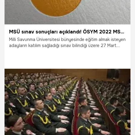
MSÜ sınav sonuçları açıklandı! ÖSYM 2022 MSÜ sınav sonuçları sorgulama ekranı
Milli Savunma Üniversitesi bünyesinde eğitim almak isteyen
adayların katılım sağladığı sınav bilindiği üzere 27 Mart
Pazar günü 81 il genelinde düzenlenmişti. 165 dakikalık
zorlu sınavın ardından "2022 MSÜ sınav sonuçları
açıklandı mı, ne zaman saat kaçta açıklanacak?" soruları
yanıt aranıyordu. ÖSYM'nin internet sitesinde 2022 MSÜ
sonuçları açıklandı.
14.04.2022
Eğitim