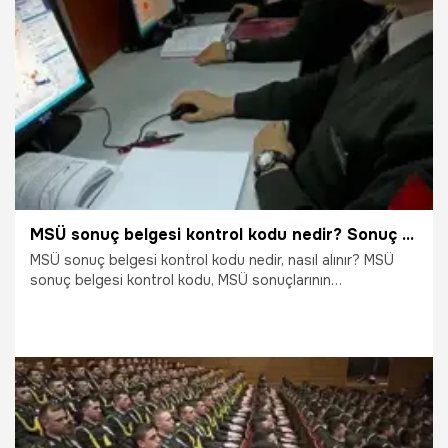
için merak edilenler…
15.04.2022
Eğitim
MSÜ sonuç belgesi kontrol kodu nedir? Sonuç belgesi kontrol kodu ne demek, nasıl alınır ve nerede yazar?
MSÜ sonuç belgesi kontrol kodu nedir, nasıl alınır? MSÜ
sonuç belgesi kontrol kodu, MSÜ sonuçlarının
açıklanmasıyla merak ediliyor. MSÜ adayları, sonuçları
ÖSYM üzerinden sorgularken MSÜ sonuç belgesi kontrol
kodu için yaptıkları araştırmaları da hızlandırdı. İşte MSÜ
sonuç belgesi kontrol kodu ile ilgili merak edilenler…
14.04.2022
Eğitim