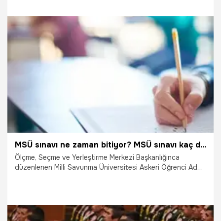
soru kitapçığı nereden indirilir? İşte detaylar…
27.03.2022
Eğitim
MSÜ sınavı ne zaman bitiyor? MSÜ sınavı kaç dakika? MSÜ giriş çıkış saatleri!
Ölçme, Seçme ve Yerleştirme Merkezi Başkanlığınca
düzenlenen Milli Savunma Üniversitesi Askeri Öğrenci Aday
Belirleme Sınavı başladı. Sınav, 81 ilde ve 98 sınav
merkezinde uygulanıyor. Adaylar sabah erken saatlerde
sınavların yapılacağı okullara geldi.