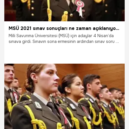
MSÜ 2021 sınav sonuçları ne zaman açıklanıyor? ÖSYM tarih verdi! MSÜ sınav sonuçları 2021
Milli Savunma Üniversitesi (MSÜ) için adaylar 4 Nisan’da
sınava girdi. Sınavın sona ermesinin ardından sınav soru ve
cevapları adayların erişimine açıldı. Verilen cevaplardan
sonuç tahmini yapan adaylar, MSÜ sınav sonuçları ne
zaman açıklanacak? diye soruyor. Ölçme, Seçme ve
Yerleştirme Merkezi (ÖSYM) tarafından düzenlenen MSÜ
sınavının üzerinden 15 gün geçti.
19.04.2021
Eğitim