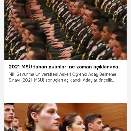
27.03.2022
Eğitim
2021 MSÜ taban puanları ne zaman açıklanacak? ÖSYM MSÜ 2021 taban puanları sorgulanıyor!
Milli Savunma Üniversitesi Askeri Öğrenci Aday Belirleme
Sınavı (2021-MSÜ) sonuçları açıklandı. Adaylar öncelik
sırasına göre okul tercihlerini
https://personeltemin.msb.gov.tr adresinden
belirleyebilecekler. Peki, MSÜ taban puanları açıklandı mı, ne
zaman açıklanacak? MSÜ astsubay 2021 taban puanları
hakkında merak edilenler…
22.04.2021
Eğitim