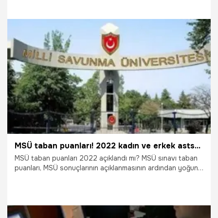
2022? Milli Savunma Üniversitesi bu sene kaç kişi alacak,
kontenjanlar belli oldu mu, tercihler ne zaman yapılacak?
15.04.2022
Eğitim
MSÜ taban puanları! 2022 kadın ve erkek astsubay taban puanları açıklandı mı, MSÜ’ye toplam kaç kişi girdi, MSÜ kaç puanla alıyor?
MSÜ taban puanları 2022 açıklandı mı? MSÜ sınavı taban
puanları, MSÜ sonuçlarının açıklanmasının ardından yoğun
bir şekilde araştırılıyor. Sınava giren adaylar ikinci aşama
için olan tercihlerini https://personeltemin.msb.gov.tr
adresinden belirleyebilecek. Peki, MSÜ kadın ve erkek
astsubay taban puanları açıklandı mı, MSÜ’ye toplam kaç
kişi girdi, MSÜ kaç puanla alıyor? İşte MSÜ taban puanları