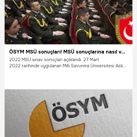
ÖSYM MSÜ sonuçları! MSÜ sonuçlarına nasıl ve nereden bakılır? sonuc.osym.gov.tr ile MSÜ sonuç sorgulama ekranı
2022 MSÜ sınav sonuçları açıklandı. 27 Mart
2022 tarihinde uygulanan Milli Savunma Üniversitesi Askeri
Öğrenci Aday Belirleme Sınavına (2022-MSÜ) ait
değerlendirme işlemleri tamamlandı. Peki, MSÜ sonuçlarına
nasıl ve nereden bakılır? İşte MSÜ sonuç sorgulama ekranı
ile ÖSYM MSÜ sonuçları öğrenme süreci…
14.04.2022
Eğitim