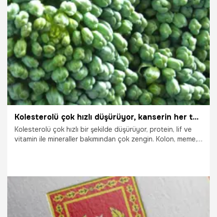
27.04.2023
Eğitim
Kolesterolü çok hızlı düşürüyor, kanserin her türlüsüne şifa! İşte mucize besinin sağlığa 3 önemli faydası
Kolesterolü çok hızlı bir şekilde düşürüyor, protein, lif ve
vitamin ile mineraller bakımından çok zengin. Kolon, meme,
prostat, pankreas ve mide kanseri dahil olmak üzere birçok
kanser riskinin azalmasına yardımcı oluyor. Bu sebzeler
sağlığa yararlı etkileri ile biliniyor, demir ve potasyum gibi
birçok besin içeriyor. İşte mucize besinin sağlığa 3 önemli
faydası...
27.04.2023
Sağlık