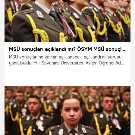
MSÜ sonuçları açıklandı mı? ÖSYM MSÜ sonuçları 2021 sorgulama
MSÜ sonuçları ne zaman açıklanacak, açıklandı mı sorusu
yanıt buldu. Milli Savunma Üniversitesi Askeri Öğrenci Aday
Belirleme Sınavı sonuçları açıklandı. İşte ÖSYM MSÜ
sonuçları 2021 sorgulama ekranı…
22.04.2021
Eğitim