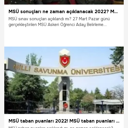
MSÜ sonuçları ne zaman açıklanacak 2022? MSÜ saat kaçta açıklanacak? 2022 ÖSYM MSÜ sınav sonucu sorgulama ekranı!
MSÜ sınav sonuçları açıklandı mı? 27 Mart Pazar günü
gerçekleştirilen MSÜ Askeri Öğrenci Aday Belirleme
Sınavı'nın ardından, sınava giren askeri öğrenci adayları
geri sayıma başladı. MSÜ taban ve tavan puanlarına göre
tercih yapacak adaylar, MSÜ sınav sonuçları için yaptıkları
aramaları yoğunlaştırdı. MSÜ sınav sonucunu
sorgulamak isteyen binlerce öğrenci arama motorları
aracılığıyla “MSÜ sonuçları ne zaman açıklanacak?”
sorusuna yanıt arıyor.
13.04.2022
Eğitim
MSÜ taban puanları 2022! MSÜ taban puanları açıklandı mı, ne zaman açıklanacak?