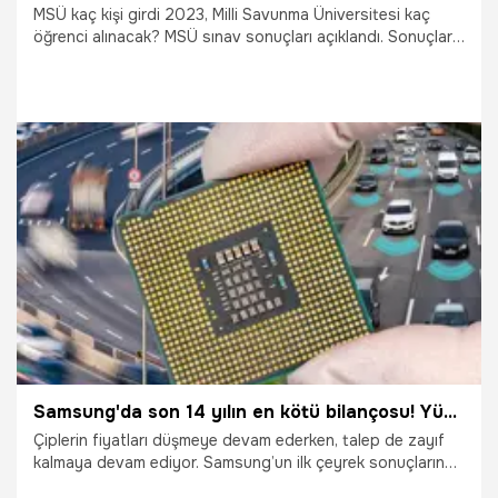
MSÜ kaç kişi girdi 2023, Milli Savunma Üniversitesi kaç
öğrenci alınacak? MSÜ sınav sonuçları açıklandı. Sonuçların
açıklanmasının ardından tercih işlemleri başlayacak. Tercih
sürecine yönelik araştırmalar hızlanırken adaylar MSÜ
sınavına kaç kişinin katıldığını da sorguluyor. İşte detaylar…
27.04.2023
Eğitim
Samsung'da son 14 yılın en kötü bilançosu! Yüzde 95 düştü
Çiplerin fiyatları düşmeye devam ederken, talep de zayıf
kalmaya devam ediyor. Samsung’un ilk çeyrek sonuçlarına
yansıyan bu gelişme ile kârın, yüzde 95 oranında düştüğü