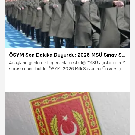
ÖSYM Son Dakika Duyurdu: 2026 MSÜ Sınav Sonuçları Açıklandı! İşte MSÜ Sonuç Sorgulama Ekranı
Adayların günlerdir heyecanla beklediği "MSÜ açıklandı mı?"
sorusu yanıt buldu. ÖSYM, 2026 Milli Savunma Üniversitesi
(MSÜ) sınav sonuçlarını erişime açtı. Adaylar, ÖSYM sonuç
ekranı üzerinden TC kimlik numaralarıyla MSÜ sonuç
sorgulama işlemlerini yapabiliyor. Peki, MSÜ taban puanları
belli oldu mu? İşte MSÜ sınav sonuçları hakkında tüm
detaylar ve sonuc.osym.gov.tr sorgulama ekranı.
24.03.2026
Yaşam