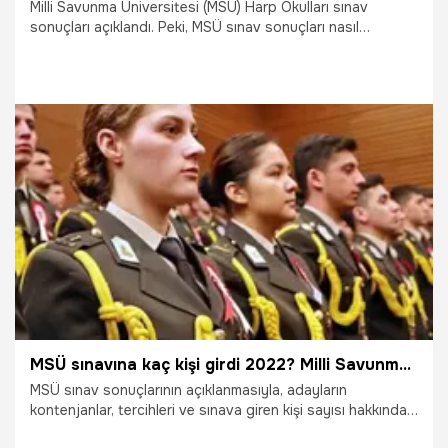
Milli Savunma Üniversitesi (MSÜ) Harp Okulları sınav
sonuçları açıklandı. Peki, MSÜ sınav sonuçları nasıl
öğrenilir?
29.07.2022
Eğitim
MSÜ sınavına kaç kişi girdi 2022? Milli Savunma Üniversitesi bu sene kaç kişi alacak, kontenjanlar belli oldu mu, tercihler ne zaman yapılacak?
MSÜ sınav sonuçlarının açıklanmasıyla, adayların
kontenjanlar, tercihleri ve sınava giren kişi sayısı hakkında
yaptıkları aramalar arttı. Peki, MSÜ sınavına kaç kişi girdi