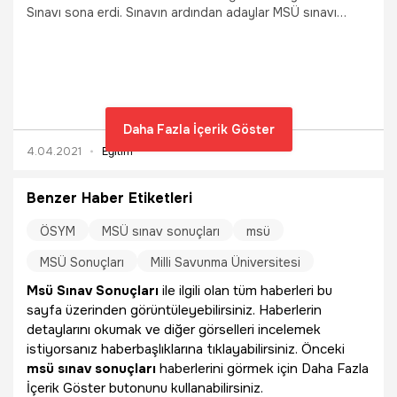
Sınavı sona erdi. Sınavın ardından adaylar MSÜ sınavı
soruları ve cevapları ile MSÜ sonuçlarının ne zaman
açıklanacağını merak ediyor. Peki, MSÜ soru ve cevapları ne
zaman açıklanır? MSÜ sonuçları ne zaman açıklanır? 2021
MSÜ soruları ve cevap anahtarı ne zaman yayınlanır? İşte
2021 MSÜ sınavı ve merak edilenler...
Daha Fazla İçerik Göster
4.04.2021
Eğitim
Benzer Haber Etiketleri
ÖSYM
MSÜ sınav sonuçları
msü
MSÜ Sonuçları
Milli Savunma Üniversitesi
Msü Sınav Sonuçları
ile ilgili olan tüm haberleri bu
sayfa üzerinden görüntüleyebilirsiniz. Haberlerin
detaylarını okumak ve diğer görselleri incelemek
istiyorsanız haberbaşlıklarına tıklayabilirsiniz. Önceki
msü sınav sonuçları
haberlerini görmek için Daha Fazla
İçerik Göster butonunu kullanabilirsiniz.