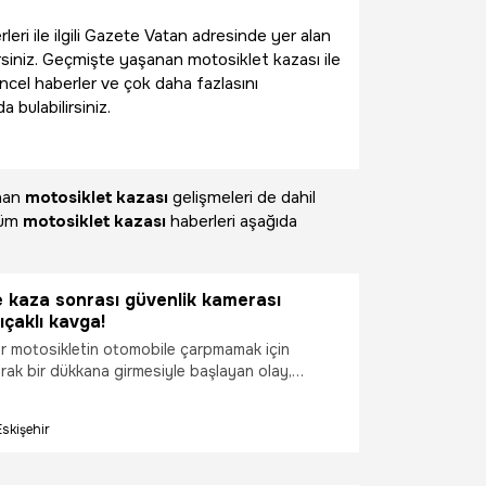
leri ile ilgili Gazete Vatan adresinde yer alan
rsiniz. Geçmişte yaşanan motosiklet kazası ile
üncel haberler ve çok daha fazlasını
bulabilirsiniz.
anan
motosiklet kazası
gelişmeleri de dahil
Tüm
motosiklet kazası
haberleri aşağıda
e kaza sonrası güvenlik kamerası
ıçaklı kavga!
bir motosikletin otomobile çarpmamak için
ak bir dükkana girmesiyle başlayan olay,
nda bıçaklı kavga çıkmasıyla son buldu. Olayda
lmak üzere toplam 2 kişi yaralanırken,
Eskişehir
dükkana dalma anı ve yaşanan tartışma güvenlik
nsıdı.