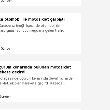
Gündem
a otomobil ile motosiklet çarpıştı
aradeniz Ereğli ilçesinde otomobil ile
çarpışması sonucu meydana gelen trafik
şi yaralandı.
Gündem
uçurum kenarında bulunan motosiklet
rekete geçirdi
göl ilçesinde uçurum kenarında devrilmiş halde
klet, ekipleri harekete geçirdi. Kazada
eğerlendirilen sürücünün bulunması için bölgede
ama çalışması başlatıldı.
Gündem