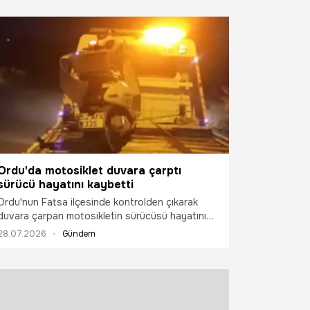
Ordu'da motosiklet duvara çarptı
sürücü hayatını kaybetti
Ordu'nun Fatsa ilçesinde kontrolden çıkarak
duvara çarpan motosikletin sürücüsü hayatını
kaybetti.
28.07.2026
Gündem