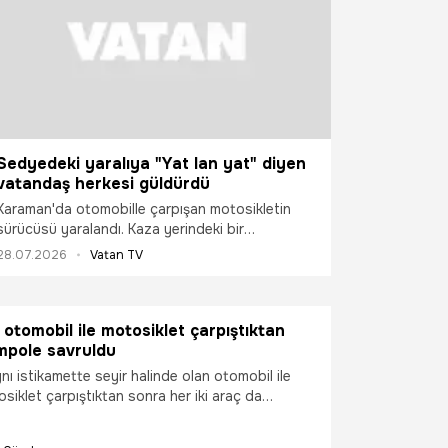
Sedyedeki yaralıya "Yat lan yat" diyen
vatandaş herkesi güldürdü
Karaman'da otomobille çarpışan motosikletin
sürücüsü yaralandı. Kaza yerindeki bir
vatandaşın sedyeye alınan yaralıya "Yat lan yat"
28.07.2026
Vatan TV
diye seslenmesi ise çevredekileri güldürdü.
otomobil ile motosiklet çarpıştıktan
mpole savruldu
ı istikamette seyir halinde olan otomobil ile
iklet çarpıştıktan sonra her iki araç da
uldu. Kazada 1'i ağır 5 kişi yaralandı.