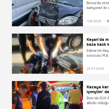
Bursa’da otomo
kamyonet ile o
sürücüsü ağır 
1.08.2026
G
Keşan'da mi
kaza kask 
Edirne’nin Keş
sürücüsü M.A.
yansıdı.
29.07.2026
Kazaya karı
içmiştim' d
Bolu’da SUV il
alkollü olduğu
içmiştim" diyer