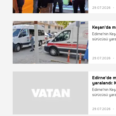
cezası uygula
29.07.2026
Keşan'da mi
Edirne'nin Keş
sürücüsü yara
yansıdı.
29.07.2026
Edirne'de m
yaralandı:
Edirne'nin Keş
sürücüsü yara
yansıdı.
29.07.2026