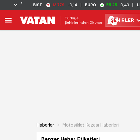
°
13.779
55.25
BİST
-0,14
|
EURO
0,43
|
U
Türkiye,
ŞE
HİRLER
Şehirlerinden Okunur
Haberler
Motosiklet Kazası Haberleri
Benzer Haber Etiketleri