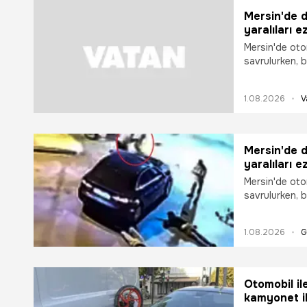
Mersin'de d
yaralıları 
Mersin'de otom
savrulurken, 
çocuğu indiri
yaralıların üz
1.08.2026
V
güvenlik kame
Mersin'de d
yaralıları 
Mersin'de otom
savrulurken, 
çocuğu indiri
yaralıların üz
1.08.2026
G
güvenlik kame
Otomobil il
kamyonet il