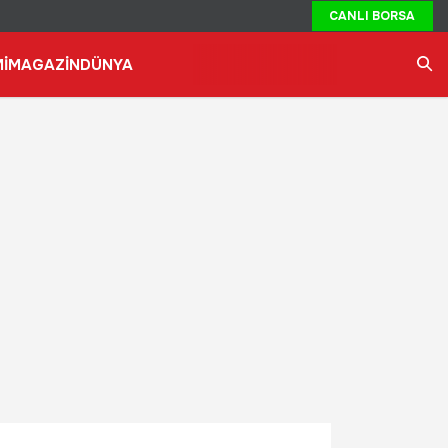
CANLI BORSA
İ
MAGAZİN
DÜNYA
Ara