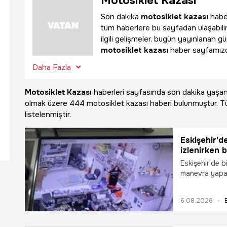
Motosiklet Kazası
Son dakika
motosiklet kazası
haber
tüm haberlere bu sayfadan ulaşabili
ilgili gelişmeler, bugün yayınlanan g
motosiklet kazası
haber sayfamızda 
Daha Fazla
Motosiklet Kazası
haberleri sayfasında son dakika yaş
olmak üzere
444 motosiklet kazası haberi bulunmuştur. 
listelenmiştir.
Eskişehir'd
izlenirken b
Eskişehir'de 
manevra yapar
taraflar arası
biri bıçakla o
6.08.2026
motosikletin 
kamerasına ya