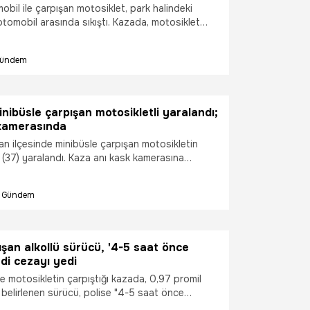
bil ile çarpışan motosiklet, park halindeki
tomobil arasında sıkıştı. Kazada, motosiklet
yaralandı.
ündem
nibüsle çarpışan motosikletli yaralandı;
kamerasında
an ilçesinde minibüsle çarpışan motosikletin
 (37) yaralandı. Kaza anı kask kamerasına
Gündem
şan alkollü sürücü, '4-5 saat önce
edi cezayı yedi
e motosikletin çarpıştığı kazada, 0,97 promil
 belirlenen sürücü, polise "4-5 saat önce
ek itiraz etti. Sürücüye 25 bin lira idari para