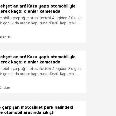
ehşet anları! Kaza yaptı otomobiliyle
ezerek kaçtı; o anlar kamerada
obilin çarptığı motosikletteki 4 kişiden 3'ü yola
bir çocuk da aracın kaputuna düştü. Kaputtaki
p yeniden otomobiline binen sürücünün,
erinden geçerek kaza yerinden kaçtığı anlar,
atan TV
rasına yansıdı.
ehşet anları! Kaza yaptı otomobiliyle
ezerek kaçtı; o anlar kamerada
obilin çarptığı motosikletteki 4 kişiden 3'ü yola
bir çocuk da aracın kaputuna düştü. Kaputtaki
p yeniden otomobiline binen sürücünün,
erinden geçerek kaza yerinden kaçtığı anlar,
ündem
rasına yansıdı.
e çarpışan motosiklet park halindeki
e otomobil arasında sıkıştı