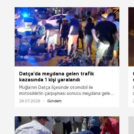
Datça’da meydana gelen trafik
kazasında 1 kişi yaralandı
Muğla’nın Datça ilçesinde otomobil ile
motosikletin çarpışması sonucu meydana gelen
trafik kazasında bir kişi ağır şekilde yaralandı.
28.07.2026
Gündem