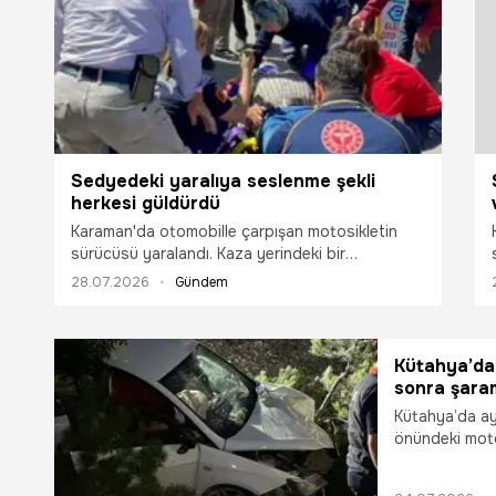
Sedyedeki yaralıya seslenme şekli
herkesi güldürdü
Karaman'da otomobille çarpışan motosikletin
sürücüsü yaralandı. Kaza yerindeki bir
vatandaşın sedyeye alınan yaralıya "Yat lan yat"
28.07.2026
Gündem
diye seslenmesi ise çevredekileri güldürdü.
Kütahya’da 
sonra şara
Kütahya’da ayn
önündeki motos
şarampole savr