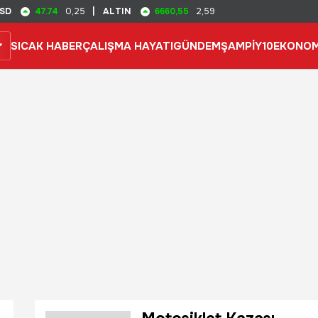
47.74
6660,55
SD
0,25
|
ALTIN
2,59
SICAK HABER
ÇALIŞMA HAYATI
GÜNDEM
ŞAMPİY10
EKONOM