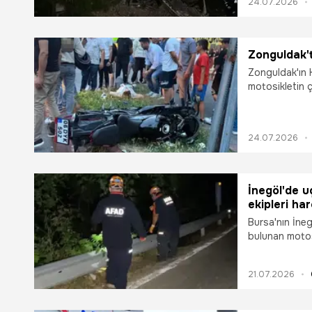
24.07.2026
Zonguldak't
Zonguldak'ın K
motosikletin 
kazasında 1 ki
24.07.2026
İnegöl'de 
ekipleri ha
Bursa'nın İne
bulunan motosi
yaralandığı d
geniş çaplı ar
21.07.2026