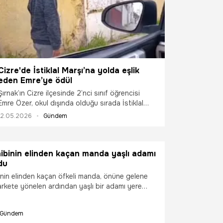
Cizre'de İstiklal Marşı’na yolda eşlik
eden Emre’ye ödül
Şırnak’ın Cizre ilçesinde 2’nci sınıf öğrencisi
Emre Özer, okul dışında olduğu sırada İstiklal
Marşı’na eşlik etti. O anlar cep telefonu
12.05.2026
Gündem
kamerasıyla kaydedilirken, okul yönetimi
öğrenciyi ödüllendirdi.
hibinin elinden kaçan manda yaşlı adamı
du
binin elinden kaçan öfkeli manda, önüne gelene
markete yönelen ardından yaşlı bir adamı yere
 ekipler tarafından yakalandı.
Gündem