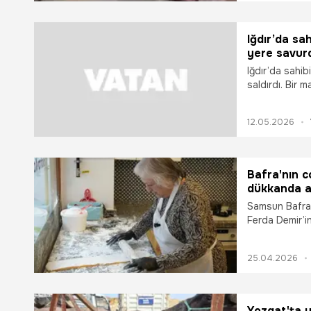
Iğdır’da sa
yere savur
Iğdır’da sahi
saldırdı. Bir 
savuran manda
12.05.2026
Bafra'nın co
dükkanda a
bu tadı bul
Samsun Bafra’n
Ferda Demir’in
şekilleniyor! 
lezzetin "olma
25.04.2026
Cenneti’nde d
kaymak bu tad
eşsiz lezzeti
ulaştırıyor.
Yozgat'ta yü