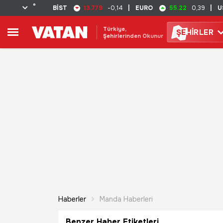
°
13.779
55.22
BİST
-0,14
|
EURO
0,39
|
U
Türkiye,
ŞE
HİRLER
Şehirlerinden Okunur
Haberler
Manda Haberleri
Benzer Haber Etiketleri