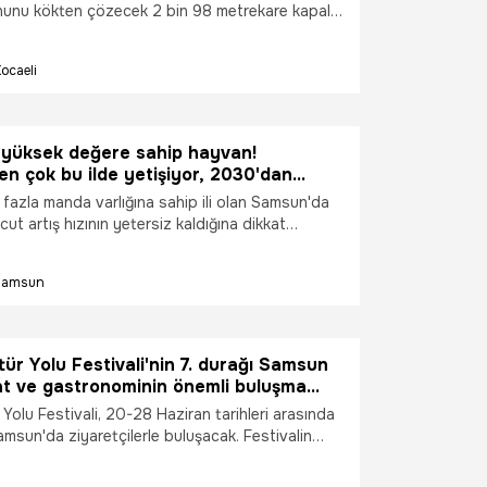
unu kökten çözecek 2 bin 98 metrekare kapalı
arımsal Ürün Depolama ve Değerlendirme
mete sundu. Son 7 yılda tarıma 1,5 milyar TL’lik
ocaeli
an Büyükşehir Belediye Başkanı Tahir
atılımıyla tanıtılan modern tesiste, mısır ve fındık
leri yer alırken, Toprak Mahsulleri Ofisi de
ara başladı. Nakliye maliyetlerini düşürerek
i yüksek değere sahip hayvan!
ranın çiftçinin cebinde kalmasını sağlayacak
en çok bu ilde yetişiyor, 2030'dan
 tarımına can suyu olacak.
k düşüş bekleniyor
 fazla manda varlığına sahip ili olan Samsun'da
ut artış hızının yetersiz kaldığına dikkat
klerin artırılmaması halinde 2030 yılından
a sayısında düşüş yaşanabileceği uyarısında
Samsun
tür Yolu Festivali'nin 7. durağı Samsun
at ve gastronominin önemli buluşma
an biri olacak
 Yolu Festivali, 20-28 Haziran tarihleri arasında
msun'da ziyaretçilerle buluşacak. Festivalin
ı olan Samsun; opera, bale ve tiyatro
en konserlere, sergilerden geleneksel sanat