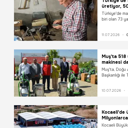
Türkiye'de 
üretiyor, 5
Türkiye'de ma
biri olan 73 
tarak üretere
Doğal yapısıy
11.07.2026
işçiliğine gör
Muş'ta 518 
makinesi dağ
Muş'ta, Doğu 
Başkanlığı ile
yürütülen "Man
Geliştirilmesi
10.07.2026
Yaklaşık 11 mil
genelinde faa
elektrikli yay
edildi. Bu ham
Kocaeli'de 
üretiminde sar
Milyonlarca
Kocaeli Büyükş