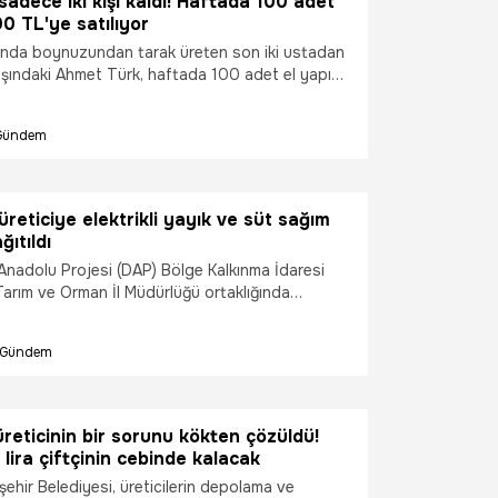
sadece iki kişi kaldı! Haftada 100 adet
00 TL'ye satılıyor
nda boynuzundan tarak üreten son iki ustadan
yaşındaki Ahmet Türk, haftada 100 adet el yapımı
k unutulmaya yüz tutan mesleğini yaşatıyor.
la dikkat çeken manda boynuzu taraklar, el
Gündem
e 300 ile 500 TL arasında alıcı buluyor.
üreticiye elektrikli yayık ve süt sağım
ıtıldı
Anadolu Projesi (DAP) Bölge Kalkınma İdaresi
 Tarım ve Orman İl Müdürlüğü ortaklığında
da Yetiştiriciliğinin Desteklenmesi ve
 Projesi" kapsamında tarihi bir gün yaşandı.
Gündem
yon lira bütçeli dev yatırımın meyvesi olarak, il
liyet gösteren tam 518 üreticiye yüzde 50 hibeli
ık ve modern süt sağım makineleri törenle teslim
leyle birlikte Muş’un, Türkiye’nin damızlık manda
üreticinin bir sorunu kökten çözüldü!
sılmaz bir liderliğe taşınması hedefleniyor.
 lira çiftçinin cebinde kalacak
ehir Belediyesi, üreticilerin depolama ve