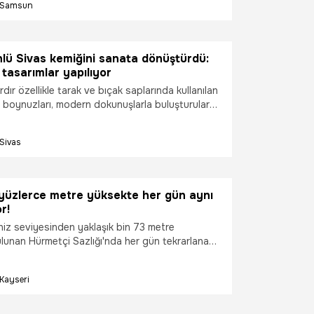
Samsun
çocuk etkinliklerinden 40'tan fazla lezzet
nan zengin programıyla kültür, sanat ve
 önemli buluşma noktalarından biri olacak.
lü Sivas kemiğini sanata dönüştürdü:
tasarımlar yapılıyor
rdır özellikle tarak ve bıçak saplarında kullanılan
boynuzları, modern dokunuşlarla buluşturularak
küpe, kravat iğnesi ve tespih gibi ürünlere
r.
Sivas
 yüzlerce metre yüksekte her gün aynı
r!
niz seviyesinden yaklaşık bin 73 metre
ulunan Hürmetçi Sazlığı'nda her gün tekrarlanan
olculuğu, izleyenlere Afrika safarilerini
üntüler sunuyor.
Kayseri