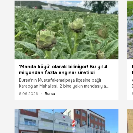
'Manda köyü' olarak biliniyor! Bu yıl 4
milyondan fazla enginar üretildi
Bursa'nın Mustafakemalpaşa ilçesine bağlı
Karaoğlan Mahallesi, 2 bine yakın mandasıyla
"Manda köyü" olarak tanınmasının yanı sıra, bu
8.06.2026
Bursa
yıl gerçekleştirdiği 4 milyon adedin üzerindeki
enginar üretimiyle de tarımda adından söz
ettiriyor.