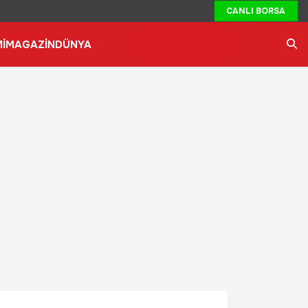
CANLI BORSA
İ
MAGAZİN
DÜNYA
Ara