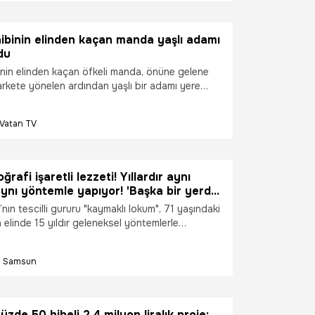
hibinin elinden kaçan manda yaşlı adamı
du
binin elinden kaçan öfkeli manda, önüne gelene
markete yönelen ardından yaşlı bir adamı yere
 ekipler tarafından yakalandı.
Vatan TV
ğrafi işaretli lezzeti! Yıllardır aynı
ynı yöntemle yapıyor! 'Başka bir yerde
amazsınız'
ın tescilli gururu "kaymaklı lokum", 71 yaşındaki
 elinde 15 yıldır geleneksel yöntemlerle
Türk Patent ve Marka Kurumu’ndan tescilli bu
zsa olmazı" ise Kızılırmak Deltası Kuş
Samsun
oğal yollarla üretilen manda kaymağı. "Her
ı vermez" diyen usta eller, yaz-kış demeden bu
 özel soğutma sistemleriyle tüm dünyaya
zde 50 hibeli 2.4 milyon liralık proje: