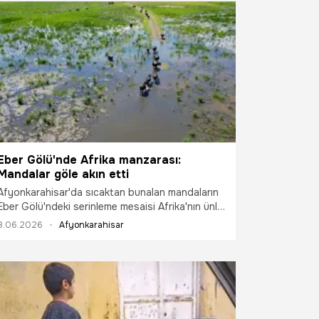
Eber Gölü'nde Afrika manzarası:
Mandalar göle akın etti
Afyonkarahisar'da sıcaktan bunalan mandaların
Eber Gölü'ndeki serinleme mesaisi Afrika'nın ünlü
Serengeti Milli Parkı'ndaki belgesel sahnelerini
8.06.2026
Afyonkarahisar
aratmadı.