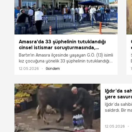
Amasra'da 33 şüphelinin tutuklandığı
cinsel istismar soruşturmasında,
çocuğun annesi de tutuklandı
Bartın'ın Amasra ilçesinde yaşayan G.Ö. (13) isimli
kız çocuğuna yönelik 33 şüphelinin tutuklandığı
'cinsel istismar' soruşturması kapsamında
12.05.2026
Gündem
çocuğun annesi T.Ö. de 'Aile yükümlülüğünü ihlal'
ve 'Suç delillerini gizleme ve yok etme'
suçlamasıyla tutuklandı.
Iğdır’da sa
yere savur
Iğdır’da sahi
saldırdı. Bir 
savuran manda
12.05.2026