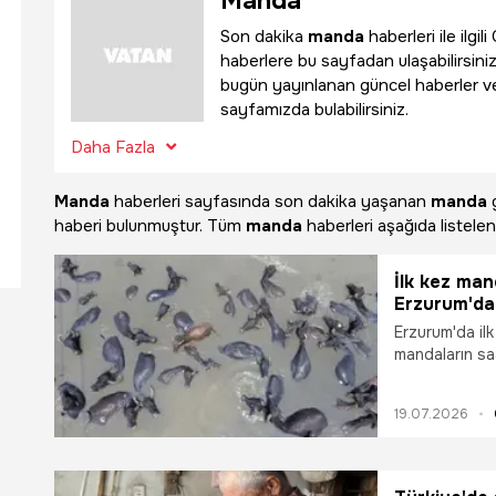
Manda
Son dakika
manda
haberleri ile ilg
haberlere bu sayfadan ulaşabilirsiniz
bugün yayınlanan güncel haberler v
sayfamızda bulabilirsiniz.
Daha Fazla
Manda
haberleri sayfasında son dakika yaşanan
manda
g
haberi bulunmuştur. Tüm
manda
haberleri aşağıda listelen
İlk kez man
Erzurum'da 
Erzurum'da il
mandaların sa
söyledi.
19.07.2026