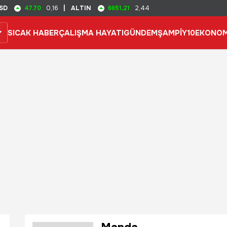
47.70
6651,21
SD
0,16
|
ALTIN
2,44
SICAK HABER
ÇALIŞMA HAYATI
GÜNDEM
ŞAMPİY10
EKONOM