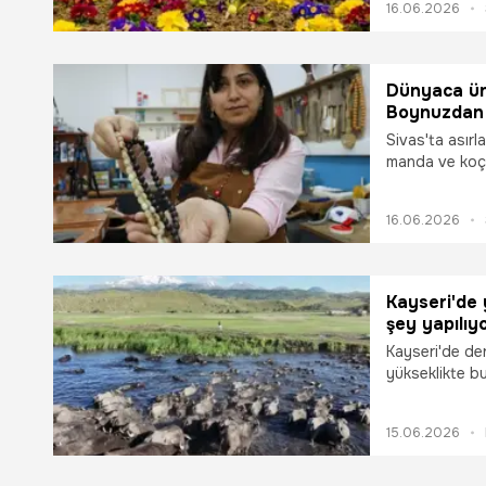
16.06.2026
atölyelerine, 
noktasına uza
gastronominin
Dünyaca ün
Boynuzdan 
Sivas'ta asırla
manda ve koç 
tarak, kolye, 
dönüştürülüyo
16.06.2026
Kayseri'de
şey yapılıyo
Kayseri'de de
yükseklikte b
manda sağımı y
aratmayan gör
15.06.2026