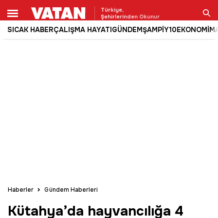
Türkiye,
Şehirlerinden Okunur
SICAK HABER
ÇALIŞMA HAYATI
GÜNDEM
ŞAMPİY10
EKONOMİ
M
Ara
Haberler
Gündem Haberleri
Kütahya’da hayvancılığa 4