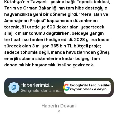
Kütahya'nın Tavşanlı ilçesine bağlı
Tepecik beldesi
,
Tarım ve Orman Bakanlığı
’nın tam hibe desteğiyle
hayvancılıkta yeni bir döneme girdi. "Mera Islah ve
Amenajman Projesi" kapsamında düzenlenen
törenle, 81 üreticiye 600 dekar alanı yeşertecek
silajlık mısır tohumu
dağıtılırken, beldeye yangın
tertibatlı su tankeri hediye edildi. 2028 yılına kadar
sürecek olan 3 milyon 965 bin TL bütçeli proje;
sadece tohumla değil, manda havuzlarından
güneş
enerjili sulama
sistemlerine kadar bölgeyi tam
donanımlı bir hayvancılık üssüne çevirecek.
Haberlerimizi
Google’da tercih edilen
kaynak olarak ekleyin
Google'da Takip
Gelişmelerden anında
haberdar olun.
Edin
Haberin Devamı