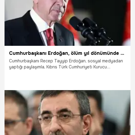
Cumhurbaşkanı Erdoğan, ölüm yıl dönümünde Rauf Denktaş'ı andı
Cumhurbaşkanı Recep Tayyip Erdoğan, sosyal medyadan
yaptığı paylaşımla, Kıbrıs Türk Cumhuriyeti Kurucu
Cumhurbaşkanı Rauf Denktaş'ı andı.
13.01.2025
Gündem