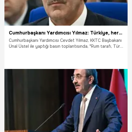
Cumhurbaşkanı Yardımcısı Yılmaz: Türkiye, her daim KKTC’nin yanında duracak
Cumhurbaşkanı Yardımcısı Cevdet Yılmaz, KKTC Başbakanı
Ünal Üstel ile yaptığı basın toplantısında, "Rum tarafı, Türk
tarafı ile anlaşma sağlayabilirse kendileri için ekonomik
olarak çok daha kazançlı bir şekilde hem su meselesinde
hem enerji meselesinde hem de başka konularda sonuçlar
alması mümkün" dedi.
15.11.2024
Gündem