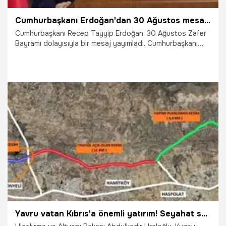
Cumhurbaşkanı Erdoğan'dan 30 Ağustos mesajı: Bugün dünden daha güçlüyüz
Cumhurbaşkanı Recep Tayyip Erdoğan, 30 Ağustos Zafer
Bayramı dolayısıyla bir mesaj yayımladı. Cumhurbaşkanı
Erdoğan, "Bugün dünden daha güçlüyüz; inşallah yarın çok
daha güçlü olacağız. Bizimle aynı ideale gönül vermiş dost
ve kardeşlerimizle birlikte herkesin adaletle temsil edildiği
bir küresel nizamı mutlaka tesis edeceğiz" ifadelerini
kullandı.
30.08.2024
Gündem
Yavru vatan Kıbrıs'a önemli yatırım! Seyahat süresi 9 dakikaya düşecek