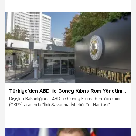
14.11.2024
Gündem
Türkiye'den ABD ile Güney Kıbrıs Rum Yönetimi arasındaki anlaşmaya kınama
Dışişleri Bakanlığınca, ABD ile Güney Kıbrıs Rum Yönetimi
(GKRY) arasında "İkili Savunma İşbirliği Yol Haritası"
anlaşması imzalanmasına ilişkin, "ABD ile GKRY arasında
savunma alanında işbirliğinin geliştirilmesi yönünde bir yol
haritası imzalanmasını kınıyoruz." ifadeleriyle tepki
gösterildi.