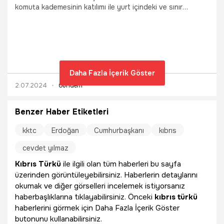
komuta kademesinin katılımı ile yurt içindeki ve sınır
ötesindeki birlik komutanlarıyla video konferans toplantısı
gerçekleştirdi. Güler, "Sığınmacı konusu dikkatle izleniyor.
Türkiye'ye karşı bazı unsurların kamu düzenini bozma
girişimleri, devletimizin birimleriyle gösterdiği özverili çaba
sayesinde başarısız kılınacaktır" dedi.
Daha Fazla İçerik Göster
2.07.2024
Gündem
Benzer Haber Etiketleri
kktc
Erdoğan
Cumhurbaşkanı
kıbrıs
cevdet yılmaz
Kıbrıs Türkü
ile ilgili olan tüm haberleri bu sayfa
üzerinden görüntüleyebilirsiniz. Haberlerin detaylarını
okumak ve diğer görselleri incelemek istiyorsanız
haberbaşlıklarına tıklayabilirsiniz. Önceki
kıbrıs türkü
haberlerini görmek için Daha Fazla İçerik Göster
butonunu kullanabilirsiniz.