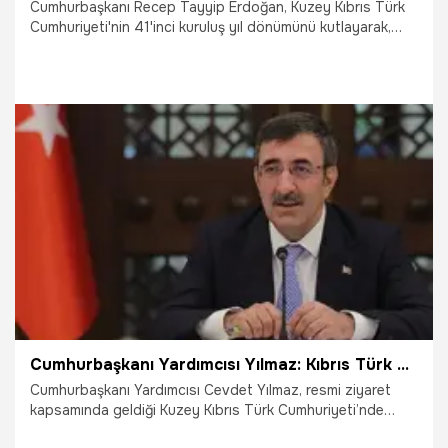
Cumhurbaşkanı Recep Tayyip Erdoğan, Kuzey Kıbrıs Türk
Cumhuriyeti'nin 41'inci kuruluş yıl dönümünü kutlayarak,
"Kıbrıs Türkü kardeşlerime selam ve muhabbetlerimi
iletiyorum" dedi.
15.11.2024
Gündem
Cumhurbaşkanı Yardımcısı Yılmaz: Kıbrıs Türk halkı yıkılmamıştır, yıkılmayacaktır
Cumhurbaşkanı Yardımcısı Cevdet Yılmaz, resmi ziyaret
kapsamında geldiği Kuzey Kıbrıs Türk Cumhuriyeti’nde
(KKTC) Girne Asker Hastanesi açılış törenine katıldı.