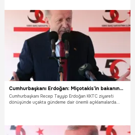
kudrete sahibiz" ifadelerine yer verdi.
5.08.2024
Gündem
Cumhurbaşkanı Erdoğan: Miçotakis’in bakanına haddini bildirmesi lazım
Cumhurbaşkanı Recep Tayyip Erdoğan KKTC ziyareti
dönüşünde uçakta gündeme dair önemli açıklamalarda
bulunarak gazetecilerin sorularını yanıtladı. Yunan
Savunma Bakanının açıklamalarıyla ilgili konuşan Erdoğan,
"Yunanistan Savunma Bakanı Nikos Dendias ne yazık ki;
farklı bir havada, belli ki Miçotakis ile yaptığımız
görüşmeden haberi yoktu, ileri geri açıklamalar yaptı. Onun