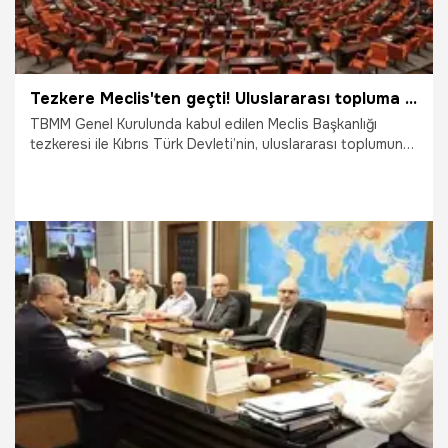
Tezkere Meclis'ten geçti! Uluslararası topluma KKTC çağrısı
TBMM Genel Kurulunda kabul edilen Meclis Başkanlığı
tezkeresi ile Kıbrıs Türk Devleti’nin, uluslararası toplumun
bağımsız ve eşit egemen bir üyesi olarak hak ettiği yeri
almasının daha fazla tehir edilemeyeceği, Ada’da iki
devletli çözüm siyasetinin, Akdeniz bölgesinde istikrar ve
kalıcı barışı sağlamanın yegane yolu olduğu vurgulandı.
18.07.2024
Gündem