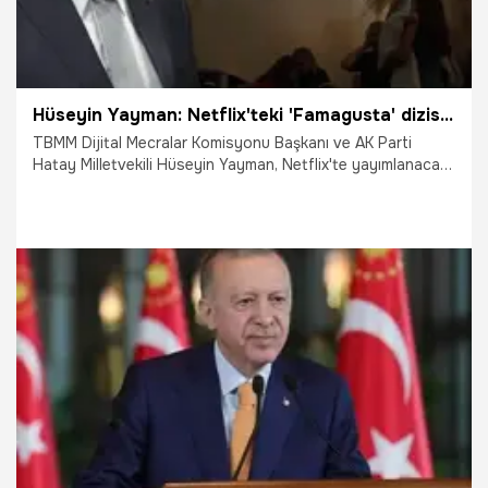
Hüseyin Yayman: Netflix'teki 'Famagusta' dizisinin yayınlanmasını asla tasvip etmiyoruz
TBMM Dijital Mecralar Komisyonu Başkanı ve AK Parti
Hatay Milletvekili Hüseyin Yayman, Netflix'te yayımlanacak
Kıbrıs Rum yapımı "Famagusta" dizisine ilişkin, "Rum
tarafının, haksız bir biçimde, gerçeklerden kopuk, sürrealist
bir dizi üzerinden Kıbrıs meselesini farklı bir yöne
çevirmesini ve bir propagandaya, algı operasyonuyla farklı
bir yöne çekmesini asla tasvip etmiyoruz, onaylamıyoruz.
Kıbrıs Türk'tür, Türk kalacaktır." değerlendirmesinde
bulundu.
4.09.2024
Gündem