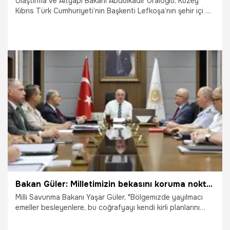
Ulaştırma ve Altyapı Bakanı Abdulkadir Uraloğlu, Kuzey
Kıbrıs Türk Cumhuriyeti’nin Başkenti Lefkoşa’nın şehir içi ve
transit trafiğini düzenleyecek olan 20 kilometre
uzunluğundaki Lefkoşa Kuzey Çevre Yolu’nun temel atma
töreninde önemli açıklamalarda bulundu.
28.08.2024
Ekonomi
Bakan Güler: Milletimizin bekasını koruma noktasında gerekli güç ve kudrete sahibiz
Milli Savunma Bakanı Yaşar Güler, "Bölgemizde yayılmacı
emeller besleyenlere, bu coğrafyayı kendi kirli planlarını
uygulama sahası olarak görenlere karşı, ülkemizin ve aziz
milletimizin bekasını koruma noktasında gerekli güç ve