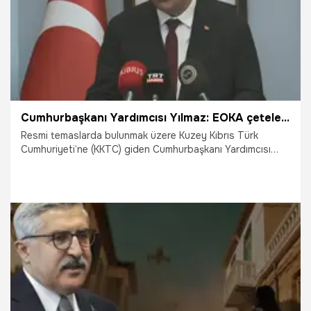
Cumhurbaşkanı Yardımcısı Yılmaz: EOKA çetelerinin yaptıkları tarihin sayfalarında duruyor
Resmi temaslarda bulunmak üzere Kuzey Kıbrıs Türk
Cumhuriyeti’ne (KKTC) giden Cumhurbaşkanı Yardımcısı
Cevdet Yılmaz, KKTC Başbakanı Ünal Üstel ile Ercan
Havalimanı’nda basın toplantısı düzenledi. Yılmaz, dijital
medyada tarihin senaryolarla değiştirilmeye çalışıldığını
vurgulayarak, “Enosis de EOKA çetelerinin de yaptığı
mezalim de tarihin sayfalarında duruyor. İnsanların
hafızalarında duruyor. Ne yaparlarsa yapsınlar, tarihi
gerçekler ortada” dedi.
6.09.2024
Gündem