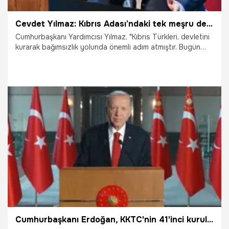
Cevdet Yılmaz: Kıbrıs Adası’ndaki tek meşru devlet KKTC'dir
Cumhurbaşkanı Yardımcısı Yılmaz, "Kıbrıs Türkleri, devletini
kurarak bağımsızlık yolunda önemli adım atmıştır. Bugün
Kıbrıs Adası’ndaki tek meşru devlet KKTC'dir" dedi.
15.11.2024
Gündem
Cumhurbaşkanı Erdoğan, KKTC'nin 41'inci kuruluş yıl dönümünü kutladı