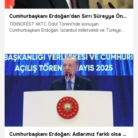
Cumhurbaşkanı Erdoğan'dan Sırrı Süreyya Önder için başsağlığı: Terörsüz Türkiye'ye vasıl olacağız
TEKNOFEST KKTC Ödül Töreni'nde konuşan
Cumhurbaşkanı Erdoğan, İstanbul milletvekili ve Türkiye
Büyük Millet Meclisi başkanvekili Sırrı Süreyya Önder için
başsağlığında bulunarak "Merhum Önder'in de son
dönemde büyük emek verdiği Terörsüz Türkiye menziline
vasıl olacağımıza yürekten inanıyorum" dedi.
3.05.2025
Gündem
Cumhurbaşkanı Erdoğan: Adlarımız farklı olsa da soy adımız Kuzey Kıbrıs Türk Cumhuriyeti'dir