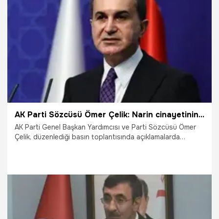
11.09.2024
Gündem
AK Parti Sözcüsü Ömer Çelik: Narin cinayetinin takipçisi olacağız
AK Parti Genel Başkan Yardımcısı ve Parti Sözcüsü Ömer
Çelik, düzenlediği basın toplantısında açıklamalarda
bulundu. Narin Güran cinayetine ilişkin konuşan Çelik, "Tüm
gelişmeler en yakın şekilde takip edilmekte. Bu acı milletin
hafızalarına kazındı ve hepimizin sonuna kadar takipçisi
olacağı bir süreç olmaktadır. Bunu siyasi istismar konusu
yapanların bu acı ile bir ilişkisi olmadığı açıktır. Narin
hepimizin kızı olmuştur." dedi.
11.09.2024
Gündem