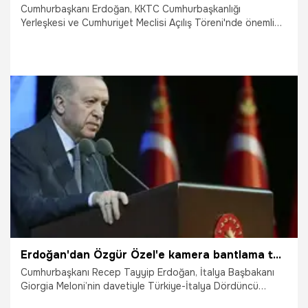
Cumhurbaşkanı Erdoğan, KKTC Cumhurbaşkanlığı
Yerleşkesi ve Cumhuriyet Meclisi Açılış Töreni'nde önemli
açıklamalarda bulundu. Erdoğan, "Bizleri bir arada tutan
ortak paydamız ve hedeflerimiz aynıdır. Adlarımız farklı olsa
da söz konusu Kıbrıs davası olunca soyadımız Kuzey
Kıbrıs Türk Cumhuriyeti'dir." dedi.
3.05.2025
Gündem
Erdoğan'dan Özgür Özel'e kamera bantlama tepkisi: Bu tür davranışlar bizim kitabımızda yazmaz!
Cumhurbaşkanı Recep Tayyip Erdoğan, İtalya Başbakanı
Giorgia Meloni’nin davetiyle Türkiye-İtalya Dördüncü
Hükümetlerarası Zirvesi’ne katıldı. Yurda dönen