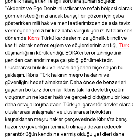
yönelik faaliyetleri ile ilgili sorulara şunları söyledi:
“Akdeniz ve Ege Denizi’ni istikrar ve refah bölgesi olarak
görmek istediğimizi ancak barışçıl bir çözüm için çaba
gösterirken millî hak ve menfaatlerimizden de asla taviz
vermeyeceğimizi bir kez daha vurguluyoruz. Nitekim son
dönemde
Kıbrıs
Türkü kardeşlerimize yönelik bilinçli ve
kasıtlı olarak nefret eylem ve söylemlerinin arttığı,
Türk
düşmanlığının körüklendiği, EOKA’cı terör zihniyetinin
yeniden canlandırılmaya çalışıldığı görülmektedir.
Uluslararası hukuku ve insani değerleri hiçe sayan bu
yaklaşım, Kıbrıs Türk halkının meşru haklarını ve
güvenliğini hedef almaktadır. Daha önce de benzerleri
yaşanan bu tarz durumlar Kıbrıs’taki iki devletli çözüm
vizyonunun ne kadar haklı ve gerçekçi olduğunu bir kez
daha ortaya koymaktadır. Türkiye; garantör devlet olarak
uluslararası anlaşmalar ve uluslararası hukuktan
kaynaklanan meşru haklar çerçevesinde Kıbrıs’ta barış,
huzur ve güvenliğin teminatı olmaya devam edecek;
garantörlüğün kendisine vermiş olduğu yetkileri daha