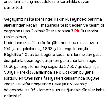
unsurlarına karşı mücadelesine kararlılıkla devam
etmektedir.
Geçtiğimiz hafta içerisinde; Irak’ın kuzeyindeki barınma
alanlarından kaçan 1, mağarada tespit edilen ve teslim ol
çağrısına uyan 2 olmak üzere toplam 3
PKK
’lı terörist
teslim olmuş,
Hudutlarımızda; 1’i terör örgütü mensubu olmak üzere
104 şahıs yakalanmış, 1.893 şahıs engellenmiştir.
Böylelikle 1 Ocak’tan bugüne kadar sınırlarımızdan yasa
dışı yollarla geçmeye çalışırken yakalananların sayısı
1.666’ya, engellenen kişi sayısı da 27.507’ye ulaşmıştır.
Suriye Harekât Alanlarında ise 8 Ocak’tan bu yana
sürdürülen tünel imha faaliyetleri kapsamında bugüne
kadar Tel Rıfat bölgesinde yaklaşık 85, Menbiç
bölgesinde ise 95 kilometre uzunluğundaki tüneller imha
edilmiştir.”