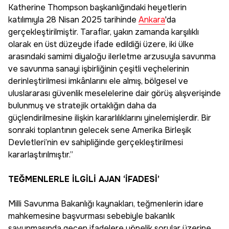
Katherine Thompson başkanlığındaki heyetlerin
katılımıyla 28 Nisan 2025 tarihinde
Ankara
'da
gerçekleştirilmiştir. Taraflar, yakın zamanda karşılıklı
olarak en üst düzeyde ifade edildiği üzere, iki ülke
arasındaki samimi diyaloğu ilerletme arzusuyla savunma
ve savunma sanayi işbirliğinin çeşitli veçhelerinin
derinleştirilmesi imkânlarını ele almış, bölgesel ve
uluslararası güvenlik meselelerine dair görüş alışverişinde
bulunmuş ve stratejik ortaklığın daha da
güçlendirilmesine ilişkin kararlılıklarını yinelemişlerdir. Bir
sonraki toplantının gelecek sene Amerika Birleşik
Devletleri’nin ev sahipliğinde gerçekleştirilmesi
kararlaştırılmıştır.”
TEĞMENLERLE İLGİLİ AJAN ‘İFADESİ’
Milli Savunma Bakanlığı kaynakları, teğmenlerin idare
mahkemesine başvurması sebebiyle bakanlık
savunmasında geçen ifadelere yönelik sorular üzerine