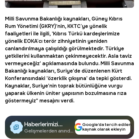
Milli Savunma Bakanlığı
kaynakları, Güney
Kıbrıs
Rum Yönetimi (GKRY)'nin,
KKTC
’ye yönelik
faaliyetleri ile ilgili, 'Kıbrıs Türkü kardeşlerimize
yönelik EOKA’cı terör zihniyetinin yeniden
canlandırılmaya çalışıldığı görülmektedir. Türkiye
yetkilerini kullanmaktan çekinmeyecektir. Asla taviz
vermeyeceğiz' açıklamasında bulundu. Milli Savunma
Bakanlığı kaynakları, Suriye'de düzenlenen
Kürt
Konferansındaki 'özerklik çıkışına' da tepki gösterdi.
Kaynaklar, Suriye'nin toprak bütünlüğüne vurgu
yaparak ülkenin üniter yapısının bozulmasına rıza
göstermeyiz" mesajını verdi.
Haberlerimizi
Google’da tercih edilen
kaynak olarak ekleyin
Google'da Takip
Gelişmelerden anında
haberdar olun.