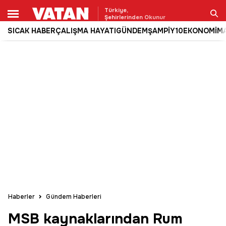
Türkiye,
Şehirlerinden Okunur
SICAK HABER
ÇALIŞMA HAYATI
GÜNDEM
ŞAMPİY10
EKONOMİ
M
Ara
Haberler
Gündem Haberleri
MSB kaynaklarından Rum