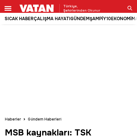
Türkiye,
Şehirlerinden Okunur
SICAK HABER
ÇALIŞMA HAYATI
GÜNDEM
ŞAMPİY10
EKONOMİ
M
Ara
Haberler
Gündem Haberleri
MSB kaynakları: TSK