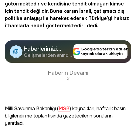
götürmektedir ve kendisine tehdit olmayan kimse
için tehdit değildir. Buna karşın İsrail, çatışmacı dış
politika anlayışı ile hareket ederek Türkiye’yi haksız
ithamlarla hedef göstermektedir" dedi.
Haberlerimizi
Google’da tercih edilen
kaynak olarak ekleyin
Google'da Takip
Gelişmelerden anında
haberdar olun.
Edin
Haberin Devamı
Milli Savunma Bakanlığı (
MSB
) kaynakları, haftalık basın
bilgilendirme toplantısında gazetecilerin sorularını
yanıtladı.