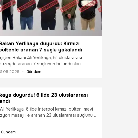
Bakan Yerlikaya duyurdu: Kırmızı
bültenle aranan 7 suçlu yakalandı
İçişleri Bakanı Ali Yerlikaya, 5'i uluslararası
düzeyde aranan 7 suçlunun bulundukları
ülkelerde yakalanıp, Türkiye'ye iadelerinin
31.05.2025
Gündem
sağlandığını açıkladı.
kaya duyurdu! 6 ilde 23 uluslararası
andı
 Ali Yerlikaya, 6 ilde Interpol kırmızı bülten, mavi
üzyon mesajı ile aranan 23 uluslararası suçlunun
çıkladı.
Gündem