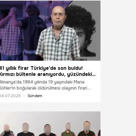
41 yıllık firar Türkiye'de son buldu!
Kırmızı bültenle aranıyordu, yüzündeki
yara izi yakayı ele verdi
Almanya'da 1984 yılında 19 yaşındaki Maria
Köhler'in boğularak öldürülmesi olayının firari
zanlısı Nazmi Gezginci, tam 41 yıl sonra
24.07.2025
Gündem
Hatay'da yakalandı. İnterpol tarafından kırmızı
bültenle aranan 66 yaşındaki Gezginci,
başkasının kimliğini kullanmasına rağmen polis
ekiplerinin titiz çalışması sayesinde sağ gözünün
altındaki 1,5 cm'lik yara izi ele verdi.