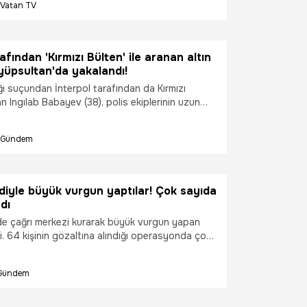
Vatan TV
n ve toplam 16 kilogram altının ele geçirildiği
yının organizatörü olduğu ortaya çıktı.
afından 'Kırmızı Bülten' ile aranan altın
yüpsultan'da yakalandı!
ığı suçundan İnterpol tarafından da Kırmızı
n Ingılab Babayev (38), polis ekiplerinin uzun
sonucu Eyüpsultan'da yakalandı. Şüphelinin,
stanbul Havalimanı'nda gerçekleştirilen ve
Gündem
ram altının ele geçirildiği kaçakçılık olayının
olduğu ortaya çıktı.
diyle büyük vurgun yaptılar! Çok sayıda
dı
i’de çağrı merkezi kurarak büyük vurgun yapan
i. 64 kişinin gözaltına alındığı operasyonda çok
materyal ele geçirildi.
Gündem