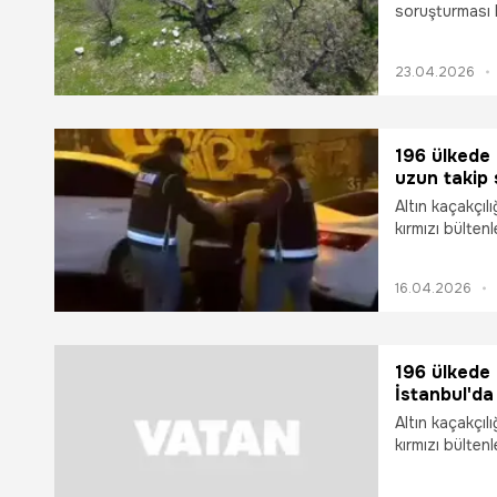
soruşturması 
Gülistan Doku
görüntülendi.
23.04.2026
196 ülkede 
uzun takip 
Altın kaçakçıl
kırmızı bülten
ekiplerinin uz
Babayev'in 20
16.04.2026
gerçekleştirile
kaçakçılık ola
196 ülkede 
İstanbul'da
Altın kaçakçıl
kırmızı bülten
ekiplerinin uz
Babayev'in 20