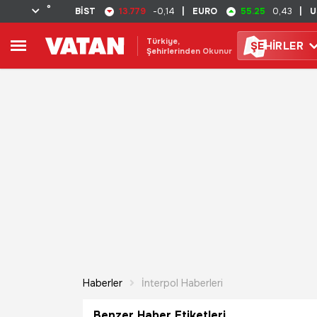
°
13.779
55.25
BİST
-0,14
|
EURO
0,43
|
U
Türkiye,
ŞE
HİRLER
Şehirlerinden Okunur
Haberler
İnterpol Haberleri
Benzer Haber Etiketleri