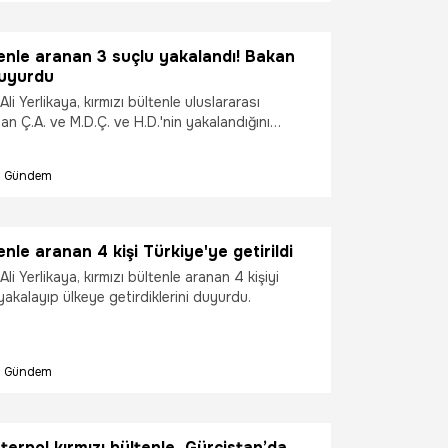
tenle aranan 3 suçlu yakalandı! Bakan
duyurdu
 Ali Yerlikaya, kırmızı bültenle uluslararası
n Ç.A. ve M.D.Ç. ve H.D.'nin yakalandığını
Gündem
enle aranan 4 kişi Türkiye'ye getirildi
 Ali Yerlikaya, kırmızı bültenle aranan 4 kişiyi
akalayıp ülkeye getirdiklerini duyurdu.
Gündem
terpol kırmızı bültenle, Gürcistan’da