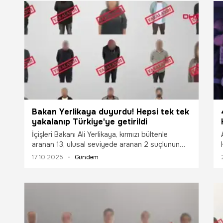
Bakan Yerlikaya duyurdu! Hepsi tek tek
yakalanıp Türkiye'ye getirildi
İçişleri Bakanı Ali Yerlikaya, kırmızı bültenle
aranan 13, ulusal seviyede aranan 2 suçlunun
yurtdışında yakalanarak Türkiye’ye getirildiğini
17.10.2025
Gündem
duyurdu.