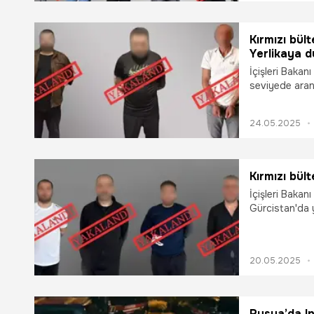
Kırmızı bül
Yerlikaya 
İçişleri Bakanı
seviyede arana
bildirdi.
24.05.2025
Kırmızı bült
İçişleri Bakanı
Gürcistan'da y
20.05.2025
Rusya’da In