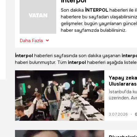
İnterpol
Son dakika
İNTERPOL
haberleri ile 
haberlere bu sayfadan ulaşabilirsini
gelişmeler, bugün yayınlanan güncel
haber sayfamızda bulabilirsiniz.
Daha Fazla
İnterpol
haberleri sayfasında son dakika yaşanan
interp
haberi bulunmuştur. Tüm
interpol
haberleri aşağıda listele
Yapay zeka 
Uluslararası
İstanbul'da ku
üzerinden, Avr
hakim, savcı 
çökertildi. Be
3.07.2026
operasyonda 5