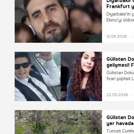
Diyarbakır'
Frankfurt y
Diyarbakır'ın
Ekinci’yi öldü
Ramazan Ağaçh
getirildi.
12.06.2026
Gülistan D
gelişmesi! 
oldu
Gülistan Doku 
firari şüpheli
oldu.
22.05.2026
Gülistan Do
yer havada
Tunceli Cumhur