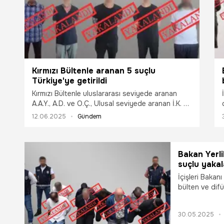
Kırmızı Bültenle aranan 5 suçlu
Türkiye'ye getirildi
Kırmızı Bültenle uluslararası seviyede aranan
A.A.Y., A.D. ve O.Ç., Ulusal seviyede aranan İ.K. ve
G.Y. isimli şahıslar Gürcistan'da yakalandı ve
12.06.2025
Gündem
Türkiye'ye iadelerinin sağlandı.
Bakan Yerli
suçlu yakal
İçişleri Bakanı
bülten ve dif
yakalandığını a
30.05.2025