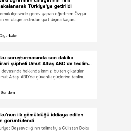
daki öğretmen cinayetinin faili
akalanarak Türkiye'ye getirildi
 çermik ilçesinde görev yapan öğretmen Özgür
ren ve olayın ardından yurt dışına kaçan
anlı, Almanya’da yakalanarak Türkiye’ye
Diyarbakır
oku soruşturmasında son dakika
Firari şüpheli Umut Altaş ABD'de teslim
davasında hakkında kırmızı bülten çıkartılan
 Umut Altaş, ABD’de güvenlik güçlerine teslim
Gündem
ku'nun ilk gömüldüğü iddiaya edilen
n görüntülendi
iyet Başsavcılığı'nın talimatıyla Gülistan Doku