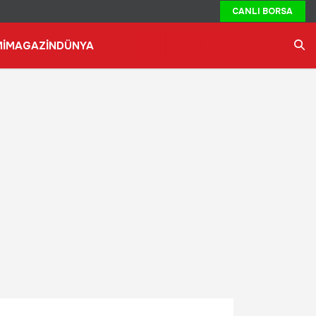
CANLI BORSA
İ
MAGAZİN
DÜNYA
Ara