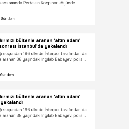
kapsamında Pertek'in Koçpınar köyünde
'ya ait olduğu iddia edilen mezar, havadan
Gündem
kırmızı bültenle aranan 'altın adam'
sonrası İstanbul'da yakalandı
ığı suçundan 196 ülkede İnterpol tarafından da
le aranan 38 yaşındaki Ingılab Babayev, polis
un süren takibi sonrası Eyüpsultan'da yakalandı.
24 yılında İstanbul Havalimanı'nda
Gündem
n ve toplam 16 kilogram altının ele geçirildiği
yının organizatörü olduğu ortaya çıktı.
kırmızı bültenle aranan 'altın adam'
 yakalandı
ığı suçundan 196 ülkede İnterpol tarafından da
le aranan 38 yaşındaki Ingılab Babayev, polis
un süren takibi sonrası Eyüpsultan'da yakalandı.
24 yılında İstanbul Havalimanı'nda