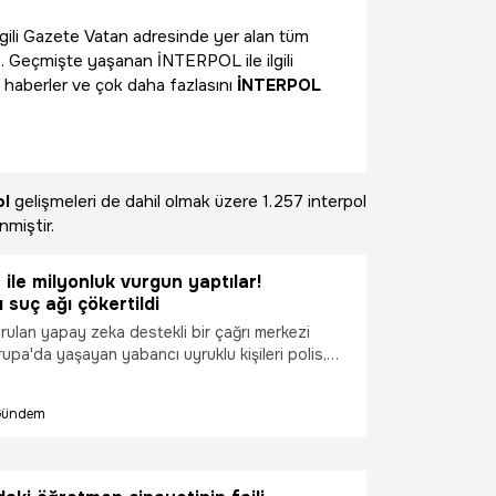
ilgili Gazete Vatan adresinde yer alan tüm
z. Geçmişte yaşanan İNTERPOL ile ilgili
 haberler ve çok daha fazlasını
İNTERPOL
ol
gelişmeleri de dahil olmak üzere
1.257 interpol
nmiştir.
ile milyonluk vurgun yaptılar!
 suç ağı çökertildi
rulan yapay zeka destekli bir çağrı merkezi
upa'da yaşayan yabancı uyruklu kişileri polis,
ve bankacı olarak tanıtarak dolandıran çete
lirlenen 3 adrese düzenlenen eş zamanlı
Gündem
1 şüpheli kıskıvrak yakalandı.