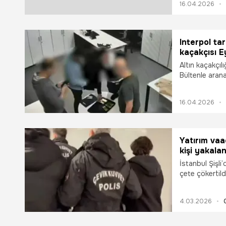
16.04.2026
gerçekleştirile
kaçakçılık ola
Interpol tar
kaçakçısı E
Altın kaçakçıl
Bültenle arana
süren takibi 
2024 yılında İ
16.04.2026
toplam 16 kilog
organizatörü 
Yatırım vaa
kişi yakalan
İstanbul Şişl
çete çökertild
sayıda dijital 
4.03.2026