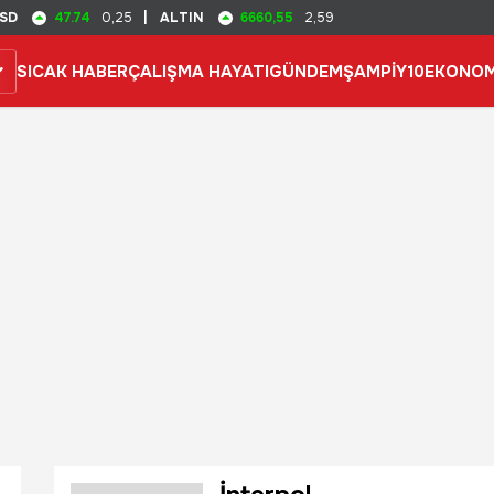
47.74
6660,55
SD
0,25
|
ALTIN
2,59
SICAK HABER
ÇALIŞMA HAYATI
GÜNDEM
ŞAMPİY10
EKONOM