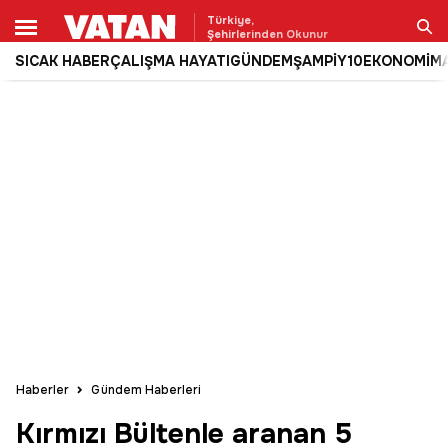
Türkiye,
Şehirlerinden Okunur
SICAK HABER
ÇALIŞMA HAYATI
GÜNDEM
ŞAMPİY10
EKONOMİ
M
Ara
Haberler
Gündem Haberleri
Kırmızı Bültenle aranan 5