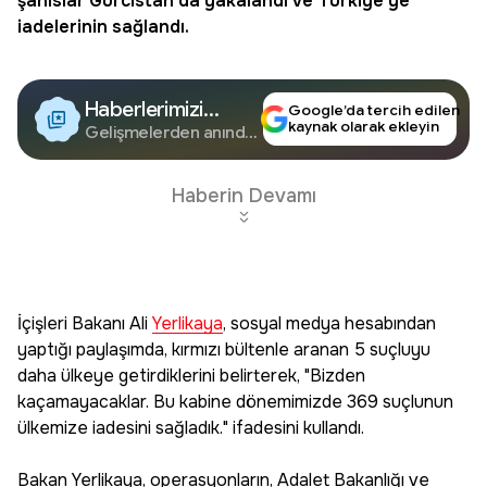
şahıslar Gürcistan'da yakalandı ve Türkiye'ye
iadelerinin sağlandı.
Haberlerimizi
Google’da tercih edilen
kaynak olarak ekleyin
Google'da Takip
Gelişmelerden anında
haberdar olun.
Edin
Haberin Devamı
İçişleri Bakanı Ali
Yerlikaya
, sosyal medya hesabından
yaptığı paylaşımda, kırmızı bültenle aranan 5 suçluyu
daha ülkeye getirdiklerini belirterek, "Bizden
kaçamayacaklar. Bu kabine dönemimizde 369 suçlunun
ülkemize iadesini sağladık." ifadesini kullandı.
Bakan Yerlikaya, operasyonların, Adalet Bakanlığı ve