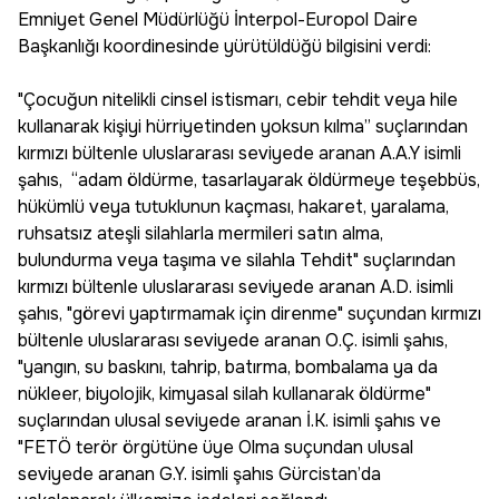
Emniyet Genel Müdürlüğü İnterpol-Europol Daire
Başkanlığı koordinesinde yürütüldüğü bilgisini verdi:
"Çocuğun nitelikli cinsel istismarı, cebir tehdit veya hile
kullanarak kişiyi hürriyetinden yoksun kılma” suçlarından
kırmızı bültenle uluslararası seviyede aranan A.A.Y isimli
şahıs, “adam öldürme, tasarlayarak öldürmeye teşebbüs,
hükümlü veya tutuklunun kaçması, hakaret, yaralama,
ruhsatsız ateşli silahlarla mermileri satın alma,
bulundurma veya taşıma ve silahla Tehdit" suçlarından
kırmızı bültenle uluslararası seviyede aranan A.D. isimli
şahıs, "görevi yaptırmamak için direnme" suçundan kırmızı
bültenle uluslararası seviyede aranan O.Ç. isimli şahıs,
"yangın, su baskını, tahrip, batırma, bombalama ya da
nükleer, biyolojik, kimyasal silah kullanarak öldürme"
suçlarından ulusal seviyede aranan İ.K. isimli şahıs ve
"FETÖ terör örgütüne üye Olma suçundan ulusal
seviyede aranan G.Y. isimli şahıs Gürcistan’da