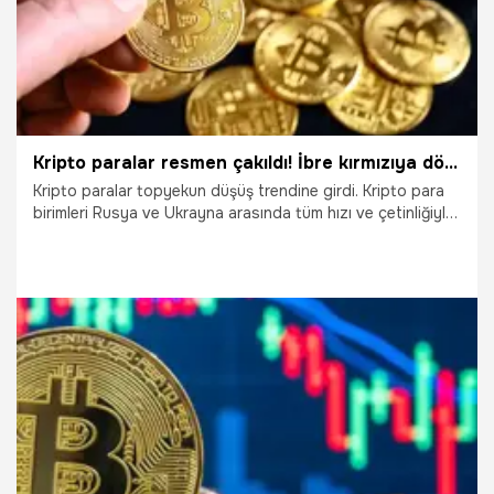
Kripto paralar resmen çakıldı! İbre kırmızıya döndü, Bitcoin, Ethereum, Ripple, Dogecoin ve...
Kripto paralar topyekun düşüş trendine girdi. Kripto para
birimleri Rusya ve Ukrayna arasında tüm hızı ve çetinliğiyle
süren savaştan gerginlikte nasibini alıyor. Bunun yanında
gerilmeye devam eden Çin-Tayvan ve Kosova-Sırbistan
hatları da Bitcoin’in savaş deneyimini sınıyor. Lider kripto,
Fed’in faiz kararından sonra güç kazansa da istikrar
arayışını sürdürüyor. Kripto varlıkların atası olarak kabul
edilen Bitcoin yüzde 1.57 oranında düşüşle 23 bin 381
dolar seviyesinde işlem görüyor.
1.08.2022
Ekonomi