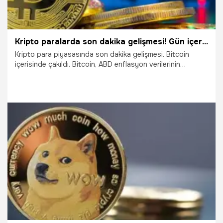
Kripto paralarda son dakika gelişmesi! Gün içerisinde çakılan Bitcoin'den sürpriz atak
Kripto para piyasasında son dakika gelişmesi. Bitcoin
içerisinde çakıldı. Bitcoin, ABD enflasyon verilerinin
açıklanmasından önce 18 bin dolar seviyesini gördü. ABD
haziran ayı enflasyonu piyasa beklentilerini de aşarak, yıllık
bazda yüzde 9,1 olarak gerçekleşti. Bu gelişmeden sonra
Bitcoin akşam saatlerine doğru bir atağa geçti. 18 bin dolar
seviyesinden kısa sürede tekrar 19 bin dolar seviyesine
yükselen Bitcoin'de yaşanacak yeni gelişmeler merak
ediliyor. İşte kripto paralarda son durum...
13.07.2022
Ekonomi