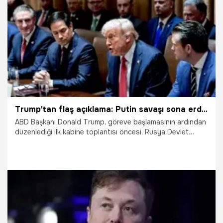
11.03.2025
Dünya
Trump'tan flaş açıklama: Putin savaşı sona erdirmek için taviz vermek zorunda kalacak
ABD Başkanı Donald Trump, göreve başlamasının ardından
düzenlediği ilk kabine toplantısı öncesi, Rusya Devlet
Başkanı Vladimir Putin'in Ukrayna ile barış yapması
gerektiğini belirterek, "Putin savaşı sona erdirmek için taviz
vermek zorunda kalacak" dedi.
26.02.2025
Dünya