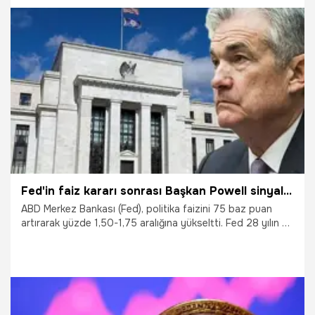
Dogecoin ve XRP ne kadar oldu? İşte detaylar…
21.06.2022
Ekonomi
Fed'in faiz kararı sonrası Başkan Powell sinyali verdi! Bir faiz artırımı daha
ABD Merkez Bankası (Fed), politika faizini 75 baz puan
artırarak yüzde 1,50-1,75 aralığına yükseltti. Fed 28 yılın en
yüksek faiz artışını gerçekleştirdi. Bu gelişmenin ardından
Fed Başkanı Jerome Powell, "Gelecek toplantıda 50 baz
puan ya da 75 baz puan faiz artışı olabilir. Açıklanacak
verilere bağlı olacak. Enflasyonda riskler hala yukarı yönlü"
diyerek yeni faiz için sinyal verdi.