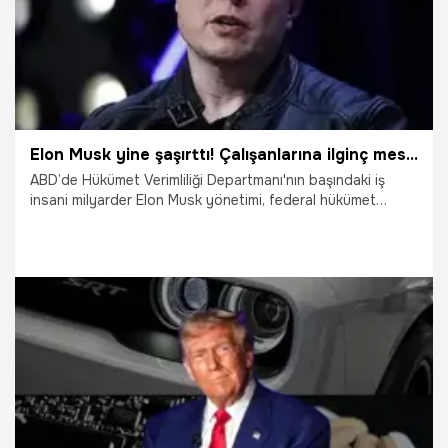
Elon Musk yine şaşırttı! Çalışanlarına ilginç mesaj: İstifa etmiş sayılacaksınız
ABD’de Hükümet Verimliliği Departmanı'nın başındaki iş
insani milyarder Elon Musk yönetimi, federal hükümet
çalışanlarına "Geçen hafta ne yaptınız?" yazılı e-postalar
gönderdi. Musk, federal hükümet personelinin çalışmalarını
bildirmemeleri halinde istifa etmiş sayılacaklarını belirtti.
24.02.2025
Dünya