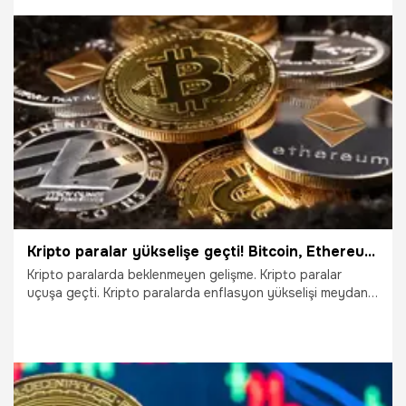
etkilenen kripto para piyasaları yaklaşık 3 aydır dalgalı
seyrini sürdürse de yeni altcoin projeleri duyurulmaya
devam etti. Bu kapsamda, ilhamını Elon Musk’ın bir
paylaşımından alan yeni bir proje tanıtıldı.
1.09.2022
Ekonomi
Kripto paralar yükselişe geçti! Bitcoin, Ethereum, Ripple...
Kripto paralarda beklenmeyen gelişme. Kripto paralar
uçuşa geçti. Kripto paralarda enflasyon yükselişi meydana
geldi. ABD’de dün açıklanan aylık enflasyon yüzde 0
düzeyinde geldi. Kripto paralar da Fed’in aldığı aksiyonların
işe yaradığı düşüncesiyle primlenmeye başladı. Bitcoin
yeniden 24 bin dolar sınırını aştı.