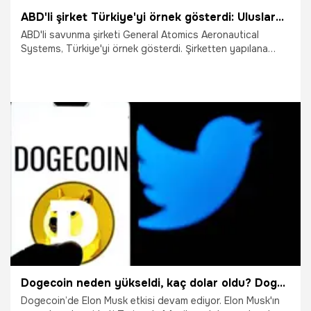
ABD'li şirket Türkiye'yi örnek gösterdi: Uluslararası müşteriler kazanmasına kapı açtı
ABD'li savunma şirketi General Atomics Aeronautical
Systems, Türkiye'yi örnek gösterdi. Şirketten yapılana
açıklamada, hükümetin yavaş karar alma sürecinin, Çin ve
Türkiye gibi rakiplerinin önemli uluslararası müşteriler
kazanmasına kapı açtığı belirtildi. Şirket, Hükümet Verimliliği
Departmanı'nın (DOGE) başına geçmesi beklenen Elon
Musk'a yazdığı mektupta Türkiye'nin bu alandaki
yükselişine vurgu yapıldı.
28.01.2025
Dünya
Dogecoin neden yükseldi, kaç dolar oldu? Dogecoin'de Elon Musk etkisi devam ediyor!
Dogecoin’de Elon Musk etkisi devam ediyor. Elon Musk'ın