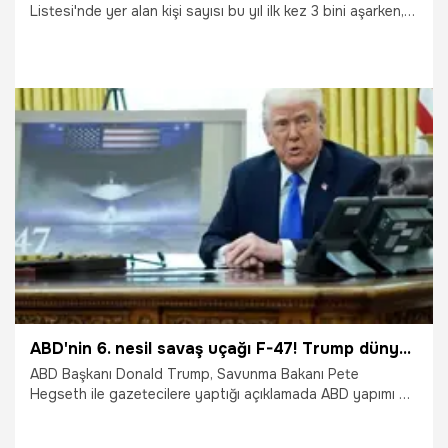
Listesi'nde yer alan kişi sayısı bu yıl ilk kez 3 bini aşarken,
milyarderlerin toplam serveti 16,1 trilyon dolara ulaştı.
1.04.2025
Ekonomi
ABD'nin 6. nesil savaş uçağı F-47! Trump dünyaya duyurdu
ABD Başkanı Donald Trump, Savunma Bakanı Pete
Hegseth ile gazetecilere yaptığı açıklamada ABD yapımı 6.
nesil savaş uçağı F-47'yi tanıtırken, "Bu, bir savaş uçağının
tüm özellikleri açısından daha önce hiç kimsenin görmediği