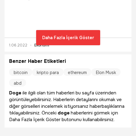
düşerken Bitcoin hakimiyetini artırmaya devam ediyor. Peki
Bitcoin, Ethereum ve Altcoin’lerde son durum ne? BTC,
ETH ve XRP kaç dolar/TL oldu? İşte ayrıntılar…
Daha Fazla İçerik Göster
1.06.2022
Ekonomi
Benzer Haber Etiketleri
bitcoin
kripto para
ethereum
Elon Musk
abd
Doge
ile ilgili olan tüm haberleri bu sayfa üzerinden
görüntüleyebilirsiniz. Haberlerin detaylarını okumak ve
diğer görselleri incelemek istiyorsanız haberbaşlıklarına
tıklayabilirsiniz. Önceki
doge
haberlerini görmek için
Daha Fazla İçerik Göster butonunu kullanabilirsiniz.