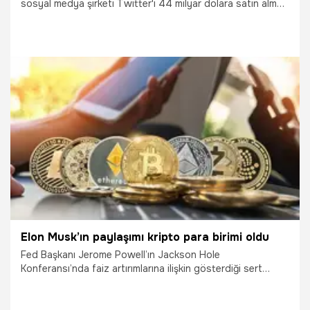
sosyal medya şirketi Twitter'ı 44 milyar dolara satın alma
süreci ile birlikte Dogecoin’de artış devam ediyor.
Dogecoin’de yaşanan düşüş 1 yıllık süreçte yatırımcısını
üzmüştü. Dogecoin’in neredeyse 2021 yılının bu
zamanlarındaki seviyesine geldiği görülüyor. Elon Musk
tarafından tetiklenen Dogecoin yatırımcısını güldürdü. Peki,
Doge neden yükseldi? Dogecoin kaç dolar oldu? Doge
yükselecek mi? İşte detaylar…
30.10.2022
Ekonomi
Elon Musk’ın paylaşımı kripto para birimi oldu
Fed Başkanı Jerome Powell’ın Jackson Hole
Konferansı’nda faiz artırımlarına ilişkin gösterdiği sert
duruş, kripto para birimlerinin toplam değerini 1 trilyon
doların altına düşürdü. Küresel ekonomik gelişmelerden