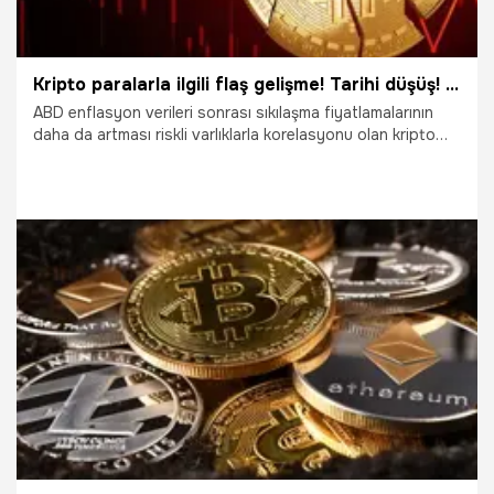
Kripto paralarla ilgili flaş gelişme! Tarihi düşüş! Bitcoin, Ethereum, Ripple, Doge...
ABD enflasyon verileri sonrası sıkılaşma fiyatlamalarının
daha da artması riskli varlıklarla korelasyonu olan kripto
paraları da sert vurdu. Bitcoin Aralık 2020'den bu yana en
düşük seviyeyi görerek yüzde 14 değer kaybetti. BTC'nin
fiyatı 23 bin 905 dolara gerilerken toplam piyasa değeri
455 milyar dolara düştü. Öte yandan dev kripto para
borsası Binance, olağanüstü piyasa şartları nedeniyle
işlemleri durdurdu.
13.06.2022
Ekonomi