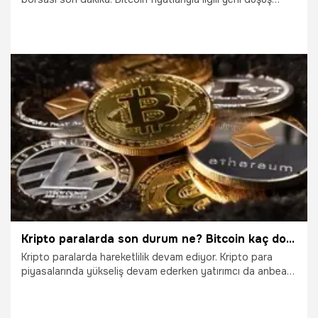
tahmini geldi. Piyasalar son 24 saatte yüzde 2 değer
kaybetti. Kripto paraların toplam piyasa değeri 982 milyar
dolara geriledi. 17 bin dolara kadar düşen Bitcoin, 20 bin
dolar seviyesi üzerinde tutunmaya çalışırken yeni tahminler
geldi. İşte detaylar ve kripto para piyasasında son durum...
28.06.2022
Ekonomi
Kripto paralarda son durum ne? Bitcoin kaç dolar? Bitcoin’de yükseliş devam eder mi? BTC, Dogecoin ve XRP ne kadar oldu?
Kripto paralarda hareketlilik devam ediyor. Kripto para
piyasalarında yükseliş devam ederken yatırımcı da anbean
Bitcoin, Dogecoin, BTC ve XRP’de görülen fiyatlamaları
takip ediyor. Peki, Kripto paralarda son durum ne? Bitcoin
kaç dolar? Bitcoin’de yükseliş devam eder mi? BTC,