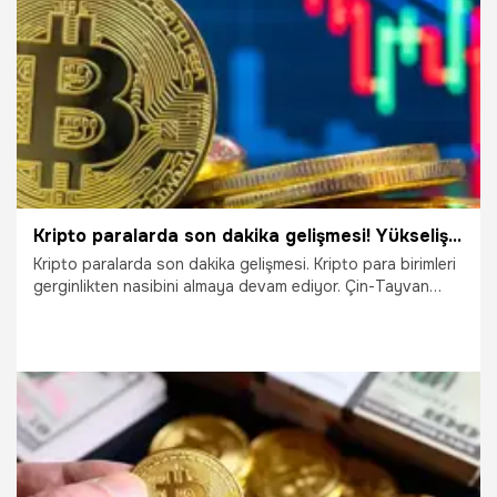
11.08.2022
Ekonomi
Kripto paralarda son dakika gelişmesi! Yükselişe savaş gerilimi darbesi: Bitcoin, Ethereum...
Kripto paralarda son dakika gelişmesi. Kripto para birimleri
gerginlikten nasibini almaya devam ediyor. Çin-Tayvan
gerilimi ve son olarak da Kosova-Sırbistan arasında savaş
pozisyonuna gelen gelişmeler piyasalarda yankı bulmaya
devam ediyor. Lider kripto para birimi Bitcoin Fed’in faiz
kararını açıklamasının ardından güç kazansa da yine uzun
vadeli istikrar oluşmadı. İşte tüm detaylar...
1.08.2022
Ekonomi