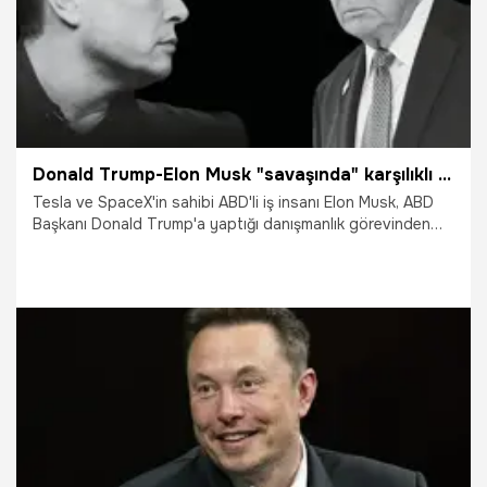
Donald Trump-Elon Musk "savaşında" karşılıklı suçlamalar devam ediyor! 'Ben olmasaydım Trump seçimi kaybederdi'
Tesla ve SpaceX'in sahibi ABD'li iş insanı Elon Musk, ABD
Başkanı Donald Trump'a yaptığı danışmanlık görevinden
ayrılmasının ardından vergi indirimi tasarısını eleştirerek
sosyal medya kanalları aracılığıyla Trump'a suçlamalarda
bulundu.
6.06.2025
Dünya