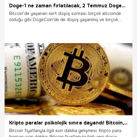
Doge-1 ne zaman fırlatılacak, 2 Temmuz DogeCoin ne kadar oldu? DOGE-1 uzay görevi için tarih verildi
Bitcoin'de yaşanan sert düşüş sonrası, birçok altcoinde
olduğu gibi DogeCoin'de de düşüş yaşanmış ve birçok
yatırımcı mağdur olmuştu. DogeCon yatırımı yapanlar ise
Elon Musk’ın açıklamalarını ve kripto para yorumcularının
analizlerini yakından takip ederken, DogeCoin uzay görevi
harekatinin başlayacağı tarih paylaşıldı. Söz konusu
gelişmenin ardından Doge-1 ne zaman fırlatılacak, 2
Temmuz DogeCoin ne kadar oldu? sorularına yanıt
aranmaya başlandı.
2.07.2022
Ekonomi
Kripto paralar psikolojik sınıra dayandı! Bitcoin, Ethereum ve diğer coinlerde...
Bitcoin fiyatlarıyla ilgili son dakika gelişmesi. Kripto para
borsası son dakika. Bitcoin fiyatlarıyla ilgili yeni düşüş