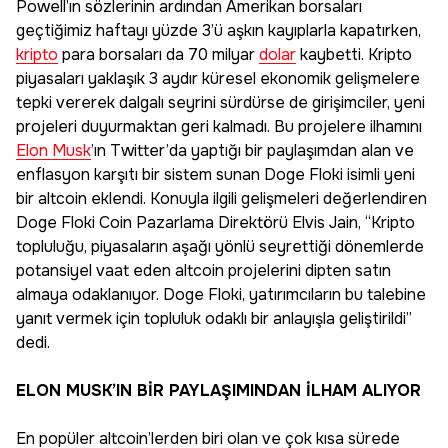
Powell’ın sözlerinin ardından Amerikan borsaları
geçtiğimiz haftayı yüzde 3’ü aşkın kayıplarla kapatırken,
kripto
para borsaları da 70 milyar
dolar
kaybetti. Kripto
piyasaları yaklaşık 3 aydır küresel ekonomik gelişmelere
tepki vererek dalgalı seyrini sürdürse de girişimciler, yeni
projeleri duyurmaktan geri kalmadı. Bu projelere ilhamını
Elon Musk
’ın Twitter’da yaptığı bir paylaşımdan alan ve
enflasyon karşıtı bir sistem sunan Doge Floki isimli yeni
bir altcoin eklendi. Konuyla ilgili gelişmeleri değerlendiren
Doge Floki Coin Pazarlama Direktörü Elvis Jain, “Kripto
topluluğu, piyasaların aşağı yönlü seyrettiği dönemlerde
potansiyel vaat eden altcoin projelerini dipten satın
almaya odaklanıyor. Doge Floki, yatırımcıların bu talebine
yanıt vermek için topluluk odaklı bir anlayışla geliştirildi”
dedi.
ELON MUSK’IN BİR PAYLAŞIMINDAN İLHAM ALIYOR
En popüler altcoin’lerden biri olan ve çok kısa sürede