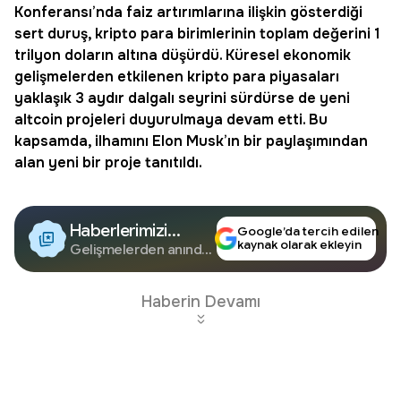
Konferansı’nda faiz artırımlarına ilişkin gösterdiği
sert duruş,
kripto
para birimlerinin toplam değerini 1
trilyon doların altına düşürdü. Küresel ekonomik
gelişmelerden etkilenen
kripto para
piyasaları
yaklaşık 3 aydır dalgalı seyrini sürdürse de yeni
altcoin projeleri duyurulmaya devam etti. Bu
kapsamda, ilhamını
Elon Musk
’ın bir paylaşımından
alan yeni bir proje tanıtıldı.
Haberlerimizi
Google’da tercih edilen
kaynak olarak ekleyin
Google'da Takip
Gelişmelerden anında
haberdar olun.
Edin
Haberin Devamı