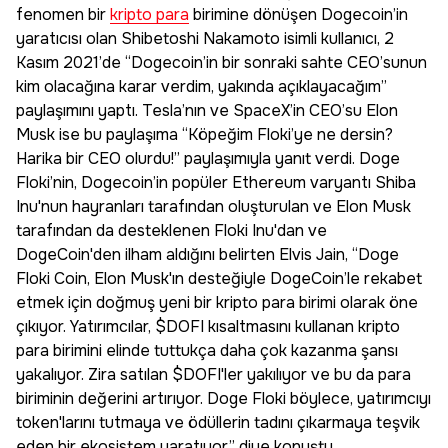
fenomen bir
kripto para
birimine dönüşen Dogecoin’in
yaratıcısı olan Shibetoshi Nakamoto isimli kullanıcı, 2
Kasım 2021’de “Dogecoin’in bir sonraki sahte CEO’sunun
kim olacağına karar verdim, yakında açıklayacağım”
paylaşımını yaptı. Tesla’nın ve SpaceX’in CEO’su Elon
Musk ise bu paylaşıma “Köpeğim Floki’ye ne dersin?
Harika bir CEO olurdu!” paylaşımıyla yanıt verdi. Doge
Floki’nin, Dogecoin’in popüler Ethereum varyantı Shiba
Inu'nun hayranları tarafından oluşturulan ve Elon Musk
tarafından da desteklenen Floki Inu'dan ve
DogeCoin'den ilham aldığını belirten Elvis Jain, “Doge
Floki Coin, Elon Musk'ın desteğiyle DogeCoin’le rekabet
etmek için doğmuş yeni bir kripto para birimi olarak öne
çıkıyor. Yatırımcılar, $DOFI kısaltmasını kullanan kripto
para birimini elinde tuttukça daha çok kazanma şansı
yakalıyor. Zira satılan $DOFI'ler yakılıyor ve bu da para
biriminin değerini artırıyor. Doge Floki böylece, yatırımcıyı
token'larını tutmaya ve ödüllerin tadını çıkarmaya teşvik
eden bir ekosistem yaratıyor” diye konuştu.