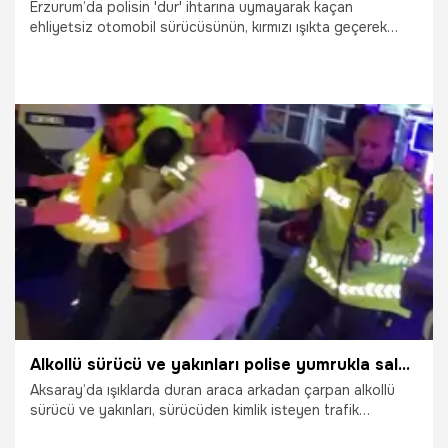
Erzurum’da polisin 'dur' ihtarına uymayarak kaçan
ehliyetsiz otomobil sürücüsünün, kırmızı ışıkta geçerek
başka bir otomobil ile çarpışması sonucu 3 kişi yaralandı.
28.11.2025
Gündem
Alkollü sürücü ve yakınları polise yumrukla saldırdı
Aksaray’da ışıklarda duran araca arkadan çarpan alkollü
sürücü ve yakınları, sürücüden kimlik isteyen trafik
polislerine saldırdı. Yumruklu saldırı anları anbean kameraya