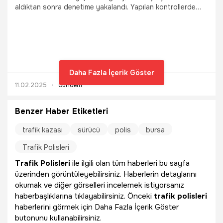
aldıktan sonra denetime yakalandı. Yapılan kontrollerde
0.50 promil ile tam sınırda kalan alkollü sürücüye trafik
polisleri ehliyetine el konulacağını söyleyip şaka yaptı. O
kahkaha dolu anlar kameraya böyle yansıdı...
Daha Fazla İçerik Göster
11.02.2025
Gündem
Benzer Haber Etiketleri
trafik kazası
sürücü
polis
bursa
Trafik Polisleri
Trafik Polisleri
ile ilgili olan tüm haberleri bu sayfa
üzerinden görüntüleyebilirsiniz. Haberlerin detaylarını
okumak ve diğer görselleri incelemek istiyorsanız
haberbaşlıklarına tıklayabilirsiniz. Önceki
trafik polisleri
haberlerini görmek için Daha Fazla İçerik Göster
butonunu kullanabilirsiniz.