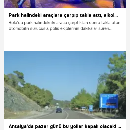
Park halindeki araçlara çarpıp takla attı, alkolmetreye üfleyemedi
Bolu’da park halindeki iki araca çarptıktan sonra takla atan
otomobilin sürücüsü, polis ekiplerinin dakikalar süren
çabasına rağmen alkolmetreye üfleyemedi. Kazadan yara
almadan kurtulan sürücü, kan testi yapılmak üzere
hastaneye götürüldü.
1.05.2026
Gündem
Antalya'da pazar günü bu yollar kapalı olacak! İşte güzergâhlar