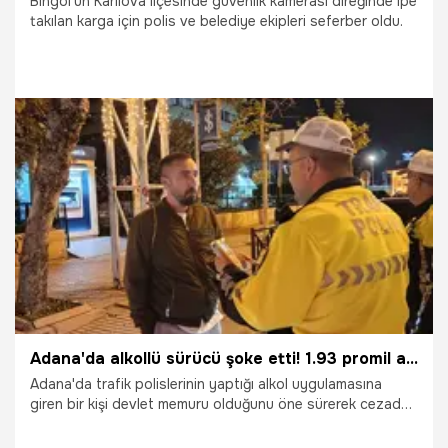
Bingöl'ün Karlıova ilçesinde güvenlik kamerası direğinde ipe
takılan karga için polis ve belediye ekipleri seferber oldu.
20.06.2025
Gündem
Adana'da alkollü sürücü şoke etti! 1.93 promil alkollü çıktı: Abartmayın bu işi
Adana'da trafik polislerinin yaptığı alkol uygulamasına
giren bir kişi devlet memuru olduğunu öne sürerek cezadan
kaçmak istedi. 1.93 promil alkollü çıkan sürücü, "Neden bu
kadar zorladın? Motoru çekme dedim, abartmayın bu işi"