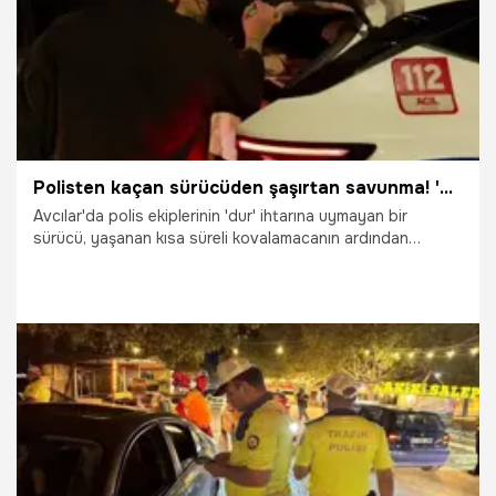
Polisten kaçan sürücüden şaşırtan savunma! 'Bunlar hep sevgilimin bedduaları yüzünden oldu'
Avcılar'da polis ekiplerinin 'dur' ihtarına uymayan bir
sürücü, yaşanan kısa süreli kovalamacanın ardından
yakalandı. Yaşadığı olayın ardından sinirleri bozulan sürücü,
tüm bu aksiliklerin sebebini sevgilisinin beddualarına
bağladı.
12.09.2025
Gündem