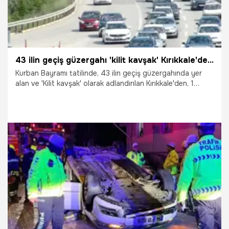
43 ilin geçiş güzergahı 'kilit kavşak' Kırıkkale'den bayram tatilinde 1,5 milyon araç geçti
Kurban Bayramı tatilinde, 43 ilin geçiş güzergahında yer
alan ve 'Kilit kavşak' olarak adlandırılan Kırıkkale'den, 1
milyon 592 bin 239 araç geçti.
2.06.2026
Gündem