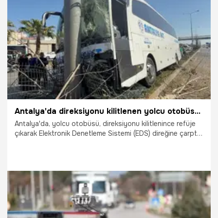
27.03.2025
Gündem
Antalya'da direksiyonu kilitlenen yolcu otobüsü refüje çıktı!
Antalya'da, yolcu otobüsü, direksiyonu kilitlenince refüje
çıkarak Elektronik Denetleme Sistemi (EDS) direğine çarptı.
Kazada, araçta sıkışan şoför Aydın Doğan (40) yaralandı.
23.03.2025
Gündem