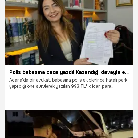
22.10.2025
Çanakkale
Polis babasına ceza yazdı! Kazandığı davayla emsal karar çıkarttı
Adana'da bir avukat, babasına polis ekiplerince hatalı park
yapıldığı öne sürülerek yazılan 993 TL'lik idari para
cezasına yönelik açtığı davayı kazandı. Emsal karar veren
mahkeme, "Genel kolluk görevlileri trafik cezası kesemez.
Trafik cezası, sadece bu işin eğitimini almış trafik polisleri
tarafından kesilir" diyerek cezayı iptal etti.
21.10.2025
Gündem