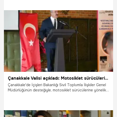
yansırken, polis memurları şahısları gözaltına aldı.
29.10.2025
Gündem
Çanakkale Valisi açıkladı: Motosiklet sürücülerine ücretsiz eğitim verilecek
Çanakkale'de İçişleri Bakanlığı Sivil Toplumla İlişkiler Genel
Müdürlüğünün desteğiyle, motosiklet sürücülerine yönelik
"Eğitimli Motorcu Güvenli Sürüş ve Daha Güvenli Çanakkale
Projesi" hayata geçirilecek.