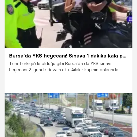
Bursa'da YKS heyecanı! Sınava 1 dakika kala polis yetiştirdi
Tüm Türkiye'de olduğu gibi Bursa'da da YKS sınavı
heyecanı 2. günde devam etti. Aileler kapının önlerinde
heyecanla beklerken, İnegöl'de motosikletli polis öğrenciyi
1 dakika kala sınava yetiştirdi.
21.06.2026
Bursa