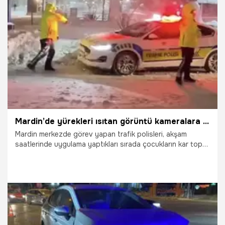
29.01.2026
İzmir
Mardin’de yürekleri ısıtan görüntü kameralara yansıdı
Mardin merkezde görev yapan trafik polisleri, akşam
saatlerinde uygulama yaptıkları sırada çocukların kar topu
oyununa dahil oldu. Görevlerini kısa bir süreliğine
eğlenceyle birleştiren polislerin o anları çevredekiler
tarafından ilgiyle izlendi.
1.01.2026
Vatan TV