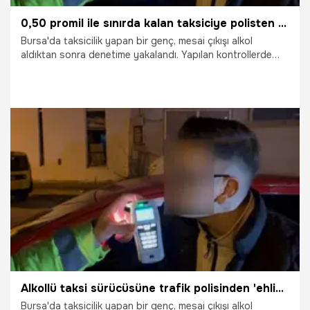
0,50 promil ile sınırda kalan taksiciye polisten ehliyet şakası
Bursa'da taksicilik yapan bir genç, mesai çıkışı alkol
aldıktan sonra denetime yakalandı. Yapılan kontrollerde
0.50 promil ile tam sınırda kalan alkollü sürücüye trafik
polisleri ehliyetine el konulacağını söyleyip şaka yaptı. O
kahkaha dolu anlar kameraya böyle yansıdı...
11.02.2025
Vatan TV
Alkollü taksi sürücüsüne trafik polisinden 'ehliyet' şakası! Sınırda kaldı, derin bir 'oh' çekti
Bursa'da taksicilik yapan bir genç, mesai çıkışı alkol