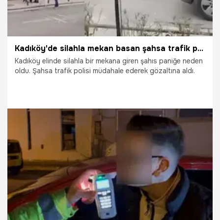
Kadıköy'de silahla mekan basan şahsa trafik polisi müdahale etti!
Kadıköy elinde silahla bir mekana giren şahıs paniğe neden
oldu. Şahsa trafik polisi müdahale ederek gözaltına aldı.
4.03.2025
Gündem