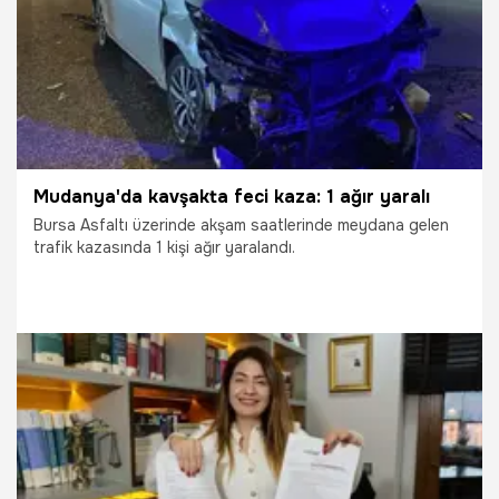
Mudanya'da kavşakta feci kaza: 1 ağır yaralı
Bursa Asfaltı üzerinde akşam saatlerinde meydana gelen
trafik kazasında 1 kişi ağır yaralandı.
19.12.2025
Mudanya