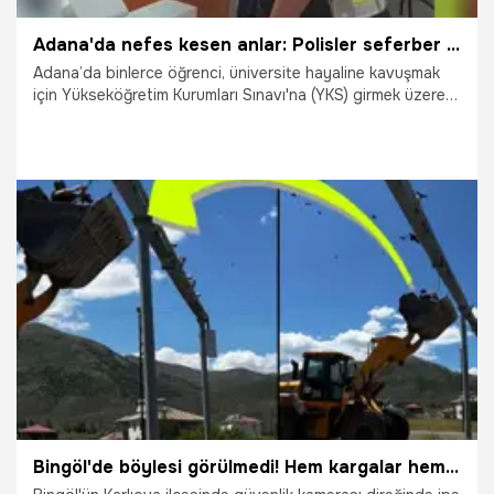
Adana'da nefes kesen anlar: Polisler seferber oldu! Kimliğini unutan öğrenci sınava saniyeler kala yetiştirildi!
Adana’da binlerce öğrenci, üniversite hayaline kavuşmak
için Yükseköğretim Kurumları Sınavı'na (YKS) girmek üzere
sabah saatlerinde sınav merkezlerine akın etti. Kozan
ilçesinde kimliğini unutan bir öğrenciye polis ekipleri
yardımcı oldu.
21.06.2025
Adana
Bingöl'de böylesi görülmedi! Hem kargalar hem de insanlar onu kurtarmak için seferber oldu