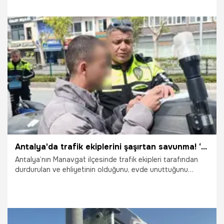
diyerek polislere zorluk çıkartı.
20.04.2025
Gündem
Antalya'da trafik ekiplerini şaşırtan savunma! ‘Ehliyetimi evde unuttum’ dedi, olmadığı ortaya çıkınca da ‘kardeşimin var’ dedi
Antalya’nın Manavgat ilçesinde trafik ekipleri tarafından
durdurulan ve ehliyetinin olduğunu, evde unuttuğunu
söyleyen motosiklet sürücüsü ehliyetinin olmadığı ortaya
çıkınca, ‘kardeşimin var’ dedi. Motosiklet sürücüsüne
sürücü belgesiz ve kasksız motosiklet kullanmak, yasak
noktadan U dönüşü yapmak suçlarından 20 bin 663 TL
para cezası uygulandı.