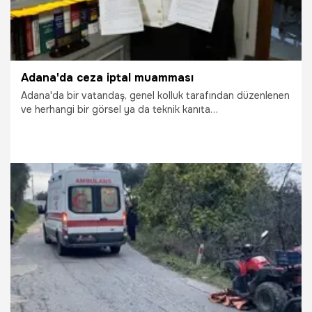
Adana'da ceza iptal muamması
Adana'da bir vatandaş, genel kolluk tarafından düzenlenen
ve herhangi bir görsel ya da teknik kanıta
dayandırılmadığını öne sürdüğü trafik cezasına yaptığı
itirazdan sonuç alamadı. Mahkeme, delil eksikliğine rağmen
cezanın usule uygun şekilde düzenlendiğini belirterek
başvuruyu reddetti.
18.12.2025
Adana