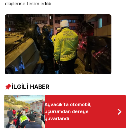
ekiplerine teslim edildi.
İLGİLİ HABER
Ayvacık’ta otomobil,
uçurumdan dereye
yuvarlandı