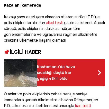
Kaza anı kamerada
Kazayı şans eseri yara almadan atlatan sürücü F.D.'ye
polis ekipleri tarafından
alkol testi
yapılmak istendi. Ancak
sürücü, polis ekiplerinin dakikalar süren tüm
yönlendirmelerine ve uğraşlarına rağmen alkolmetre
cihazına üflemekte başarılı olamadı.
İLGİLİ HABER
Kastamonu'da hava
sıcaklığı düştü kar
yağışı etkili oldu
O anlar ve polis ekiplerinin çabası saniye saniye
kameralara yansıdı.Alkolmetre cihazına üfleyemeyen
F.D., alkol oranının belirlenmesi amacıyla
kan testi