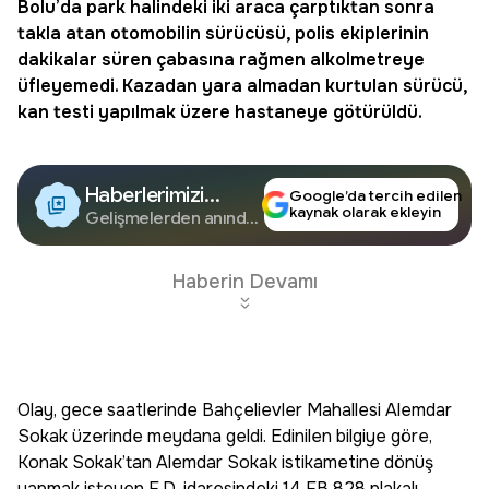
Bolu
’da park halindeki iki araca çarptıktan sonra
takla atan otomobilin sürücüsü, polis ekiplerinin
dakikalar süren çabasına rağmen alkolmetreye
üfleyemedi. Kazadan yara almadan kurtulan
sürücü
,
kan testi
yapılmak üzere hastaneye götürüldü.
Haberlerimizi
Google’da tercih edilen
kaynak olarak ekleyin
Google'da Takip
Gelişmelerden anında
haberdar olun.
Edin
Haberin Devamı
Olay, gece saatlerinde Bahçelievler Mahallesi Alemdar
Sokak üzerinde meydana geldi. Edinilen bilgiye göre,
Konak Sokak’tan Alemdar Sokak istikametine dönüş
yapmak isteyen F.D. idaresindeki 14 FB 828 plakalı