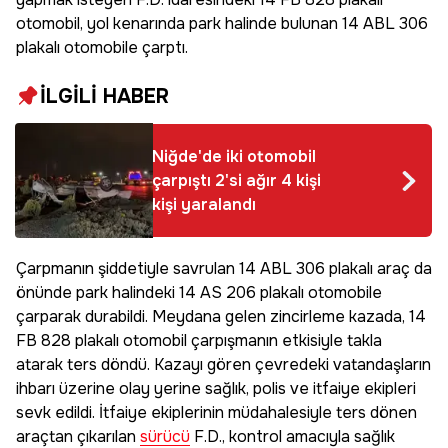
otomobil, yol kenarında park halinde bulunan 14 ABL 306
plakalı otomobile çarptı.
İLGİLİ HABER
Niğde'de iki otomobil
çarpıştı 2'si ağır 4 kişi
kişi yaralandı
Çarpmanın şiddetiyle savrulan 14 ABL 306 plakalı araç da
önünde park halindeki 14 AS 206 plakalı otomobile
çarparak durabildi. Meydana gelen zincirleme kazada, 14
FB 828 plakalı otomobil çarpışmanın etkisiyle takla
atarak ters döndü. Kazayı gören çevredeki vatandaşların
ihbarı üzerine olay yerine sağlık, polis ve itfaiye ekipleri
sevk edildi. İtfaiye ekiplerinin müdahalesiyle ters dönen
araçtan çıkarılan
sürücü
F.D., kontrol amacıyla sağlık