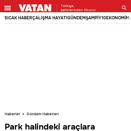
Türkiye,
Şehirlerinden Okunur
SICAK HABER
ÇALIŞMA HAYATI
GÜNDEM
ŞAMPİY10
EKONOMİ
M
Ara
Haberler
Gündem Haberleri
Park halindeki araçlara