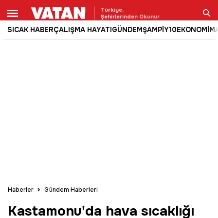
Türkiye,
Şehirlerinden Okunur
SICAK HABER
ÇALIŞMA HAYATI
GÜNDEM
ŞAMPİY10
EKONOMİ
M
Ara
Haberler
Gündem Haberleri
Kastamonu'da hava sıcaklığı