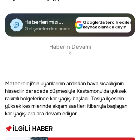
Haberlerimizi
Google’da tercih edilen
kaynak olarak ekleyin
Google'da Takip
Gelişmelerden anında
haberdar olun.
Edin
Haberin Devamı
Meteoroloji'nin uyarılarının ardından hava sıcaklığının
hissedilir derecede düşmesiyle Kastamonu'da yüksek
rakımlı bölgelerinde kar yağışı başladı. Tosya ilçesinin
yüksek kesimlerinde akşam saatleri itibarıyla başlayan
kar yağışı ara ara devam ediyor.
İLGİLİ HABER