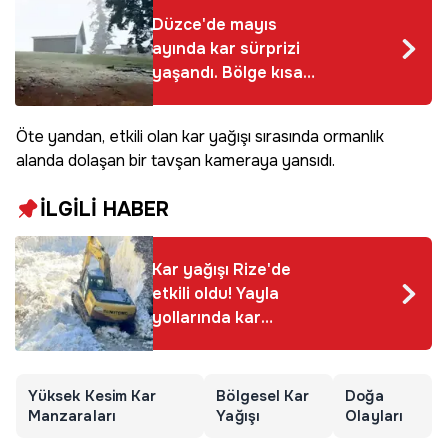
Düzce'de mayıs
ayında kar sürprizi
yaşandı. Bölge kısa
sürede beyaza
büründü
Öte yandan, etkili olan kar yağışı sırasında ormanlık
alanda dolaşan bir tavşan kameraya yansıdı.
İLGİLİ HABER
Kar yağışı Rize'de
etkili oldu! Yayla
yollarında kar
temizleme çalışmaları
sürüyor
Yüksek Kesim Kar
Bölgesel Kar
Doğa
Manzaraları
Yağışı
Olayları