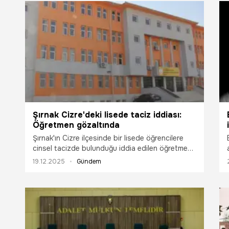
Şırnak Cizre'deki lisede taciz iddiası:
Öğretmen gözaltında
Şırnak'ın Cizre ilçesinde bir lisede öğrencilere
cinsel tacizde bulunduğu iddia edilen öğretmen
gözaltına alındı.
19.12.2025
Gündem