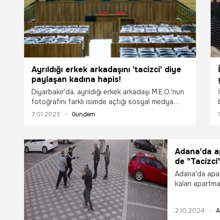
Ayrıldığı erkek arkadaşını 'tacizci' diye
paylaşan kadına hapis!
Diyarbakır'da, ayrıldığı erkek arkadaşı M.E.O.'nun
fotoğrafını farklı isimde açtığı sosyal medya
hesaplarında 'Tacizci' diye paylaşıp, arkadaşına
7.01.2025
Gündem
gönderen Y.A. isimli kadın, hakkında açılan kamu
davasında 1 yıl 8 ay hapis cezasına çarptırıldı.
Adana'da a
de "Tacizci
Adana'da apa
kalan apartma
kazanmasının a
herhangi bir t
2.10.2024
A
“Müvekkilim pa