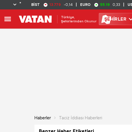
°
13.779
55.19
BİST
-0,14
|
EURO
0,33
|
U
Türkiye,
ŞE
HİRLER
Şehirlerinden Okunur
Haberler
Taciz İddiası Haberleri
Benzer Haber Etiketleri