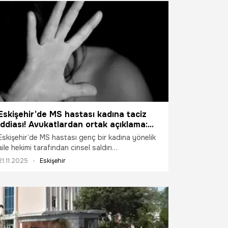
Eskişehir’de MS hastası kadına taciz
iddiası! Avukatlardan ortak açıklama:
'Müvekkilin yanındayız'
Eskişehir’de MS hastası genç bir kadına yönelik
aile hekimi tarafından cinsel saldırı
gerçekleştirildiği iddiasıyla görülen duruşmanın
21.11.2025
Eskişehir
ardından açıklama yapan avukatFunda Güney
Kökçınar, “Müvekkilimizin adalet arayışında
yanındayız” dedi.