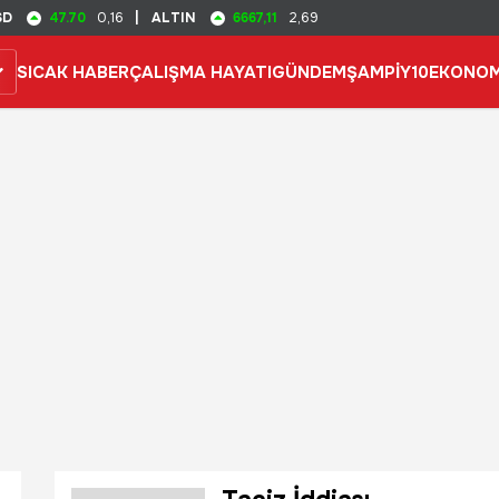
47.70
6667,11
SD
0,16
|
ALTIN
2,69
SICAK HABER
ÇALIŞMA HAYATI
GÜNDEM
ŞAMPİY10
EKONOM