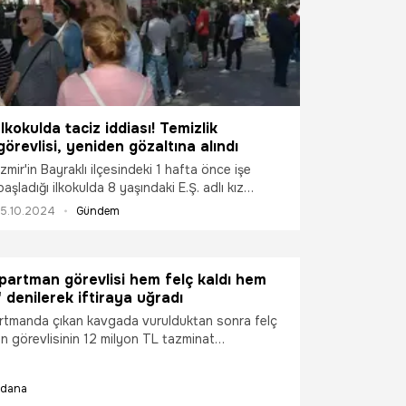
İlkokulda taciz iddiası! Temizlik
görevlisi, yeniden gözaltına alındı
İzmir'in Bayraklı ilçesindeki 1 hafta önce işe
başladığı ilkokulda 8 yaşındaki E.Ş. adlı kız
çocuğuna sözlü ve fiziksel tacizde bulunduğu
15.10.2024
Gündem
iddiasıyla gözaltına alınıp, mahkeme tarafından
adli kontrol şartıyla serbest bırakılan temizlik
görevlisi D.T. (18) tekrar gözaltına alındı.
partman görevlisi hem felç kaldı hem
" denilerek iftiraya uğradı
rtmanda çıkan kavgada vurulduktan sonra felç
n görevlisinin 12 milyon TL tazminat
rdından avukatı İsa Ayanoğlu, müvekkiliyle ilgili
aciz soruşturması olmadığını belirterek,
dana
ra isteyince mi tacizci oldu” dedi. Ayanoğlu,