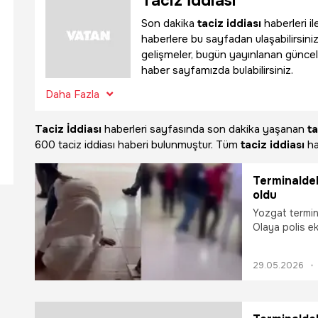
Taciz İddiası
Son dakika
taciz iddiası
haberleri il
haberlere bu sayfadan ulaşabilirsiniz.
gelişmeler, bugün yayınlanan güncel
haber sayfamızda bulabilirsiniz.
Daha Fazla
Taciz İddiası
haberleri sayfasında son dakika yaşanan
ta
600 taciz iddiası haberi bulunmuştur. Tüm
taciz iddiası
ha
Terminaldek
oldu
Yozgat termina
Olaya polis ek
29.05.2026