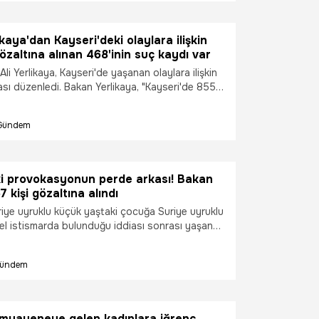
davranışının ardından değer kaybını telafi etmek
zam zarar talebinde bulunacaklarını da söyledi.
kaya'dan Kayseri'deki olaylara ilişkin
özaltına alınan 468'inin suç kaydı var
 Ali Yerlikaya, Kayseri'de yaşanan olaylara ilişkin
ası düzenledi. Bakan Yerlikaya, "Kayseri'de 855
a alındı, bunların 13'ü tutuklandı, 145'i hakkında
rarı verildi. Bu gözaltına alınan şahıslardan
Gündem
rklı suçtan adli kaydı oluğu ortaya çıktı"
andı.
ki provokasyonun perde arkası! Bakan
7 kişi gözaltına alındı
riye uyruklu küçük yaştaki çocuğa Suriye uyruklu
nsel istismarda bulunduğu iddiası sonrası yaşanan
mniyet mensubu ve 1 itfaiye eri yaralandı. Aile
etler Bakanlığı, ise olayla ilgili, "Mağdur çocuk,
ündem
anne emniyetteki işlemlerin ardından devlet
ınmıştır" açıklamasını yaptı. CNN TÜRK İstanbul
ihat Uludağ ise olayın perde arkasını anlattı.
riye uyruklu çocuğa cinsel istismarda
muayeneye gelen kadınlara iğrenç