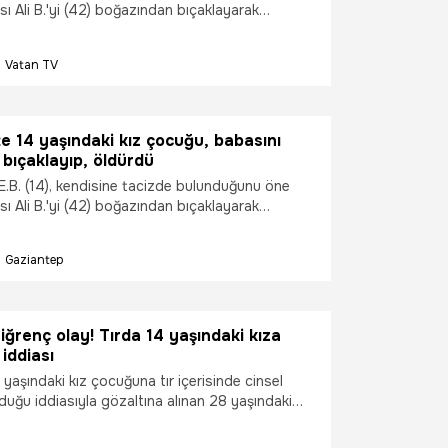
ı Ali B.'yi (42) boğazından bıçaklayarak
 ardından emniyete gidip teslim oldu.
Vatan TV
e 14 yaşındaki kız çocuğu, babasını
bıçaklayıp, öldürdü
E.B. (14), kendisine tacizde bulunduğunu öne
ı Ali B.'yi (42) boğazından bıçaklayarak
 ardından emniyete gidip teslim oldu.
Gaziantep
ğrenç olay! Tırda 14 yaşındaki kıza
 iddiası
yaşındaki kız çocuğuna tır içerisinde cinsel
duğu iddiasıyla gözaltına alınan 28 yaşındaki
ığı mahkemece tutuklandı. Tutuklanan şüphelinin
nduğu sırada eşinin bir kız çocuğu dünyaya