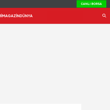
CANLI BORSA
İ
MAGAZİN
DÜNYA
Ara