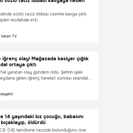
i sözlü taciz iddiası kavgaya neden
linde sözlü taciz iddiası üzerine kavga çıktı.
ipleri müdahale etti.
Vatan TV
e iğrenç olay! Mağazada kasiyer çığlık
dal ortaya çıktı
nfial yaratan olay gündem oldu. Şehrin işlek
ydana gelen iğrenç hareket sonrası skandal
Mağaza çalışanı kadını hedef alan 45 yaşındaki
keme kararını verdi.
skişehir
e 14 yaşındaki kız çocuğu, babasını
bıçaklayıp, öldürdü
E.B. (14), kendisine tacizde bulunduğunu öne