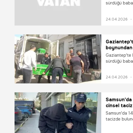
sürdüğü babas
öldürdü. E.B.,
24.04.2026
Gaziantep't
boynundan 
Gaziantep'te 
sürdüğü babas
öldürdü. E.B.,
24.04.2026
Samsun'da i
cinsel taciz
Samsun'da 14 
tacizde bulun
şahıs çıkarıld
adliyede bulu