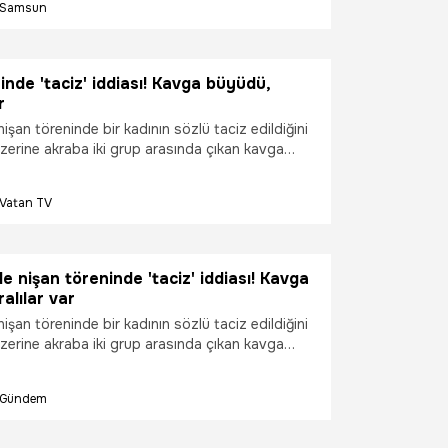
Samsun
ildi.
inde 'taciz' iddiası! Kavga büyüdü,
r
işan töreninde bir kadının sözlü taciz edildiğini
üzerine akraba iki grup arasında çıkan kavga
 Tekme ve yumruklu kavgada 3 kişi yaralanırken
 1 şüpheli gözaltına alındı. Sokakta yaşananlar
Vatan TV
kamerasıyla kaydedildi.
e nişan töreninde 'taciz' iddiası! Kavga
alılar var
işan töreninde bir kadının sözlü taciz edildiğini
üzerine akraba iki grup arasında çıkan kavga
 Tekme ve yumruklu kavgada 3 kişi yaralanırken
 1 şüpheli gözaltına alındı. Sokakta yaşananlar
Gündem
kamerasıyla kaydedildi.