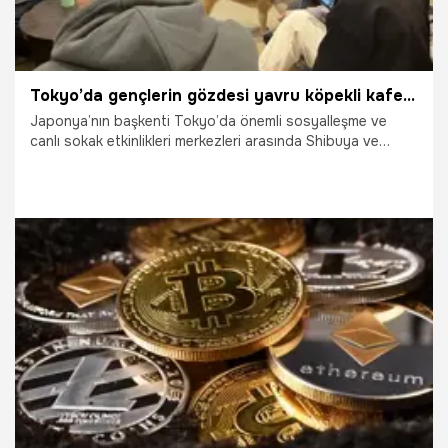
Tokyo’da gençlerin gözdesi yavru köpekli kafeler
Japonya’nın başkenti Tokyo’da önemli sosyalleşme ve
canlı sokak etkinlikleri merkezleri arasında Shibuya ve
Harajuku semtleri yer alıyor. Shibuya’nın Haçiko Heykeli ve
ünlü beşli Yaya Geçidi bölgenin merkezinde yer alırken
gençlerin favorileri arasında bulunan Harajuku’daki evcil
hayvan kafeleri yoğun ilgi görüyor.
1.01.2024
Dünya