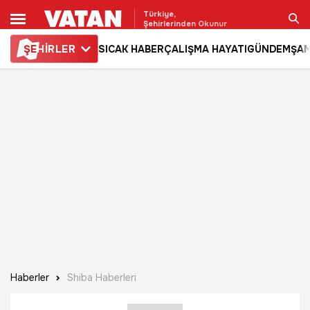
Türkiye,
Şehirlerinden Okunur
ŞE
HİRLER
SICAK HABER
ÇALIŞMA HAYATI
GÜNDEM
ŞAM
Ara
Haberler
Shiba Haberleri