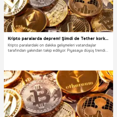
Kripto paralarda deprem! Şimdi de Tether korkusu başladı, yatırımcı büyük zararda, Bitcoin, Ethereum, Solana, Dogecoin
Kripto paralardaki on dakika gelişmeleri vatandaşlar
tarafından yakından takip ediliyor. Piyasaya düşüş trendi
hakim. Kripto para piyasaları stabilkoinlerden aldığı yarayı
sarmaya devam etse de güçsüz seyir yerini koruyor. Lider
kripto para birimi Bitcoin güçlenmeyi yakalayamıyor ve
yerinde saymaya devam ediyor. Piyasaların yeni korkusu
ise sanal dünyanın doları olarak adlandırılan Tether’in
değer kaybetme olasılığı. Dolara endeksli ve Terra UST’nin
neredeyse değerinin sıfırlanması gözleri Tether’e çevirtti.
19.05.2022
Ekonomi