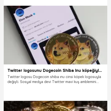
gösterdi. Peki Dogecoin fiyatı ne kadar oldu?
3.04.2023
Ekonomi
Twitter logosunu Dogecoin Shiba Inu köpeğiyle değiştirdi! Twitter mavi kuş logosu neden değişti?
Twitter logosu Dogecoin shiba ınu cinsi köpek logosuyla
değişti. Sosyal medya devi Twitter mavi kuş amblemini
değiştirdi. Gelişme üzerine kripto para birimi Dogecoin'in
fiyatı uçuşa geçti. Peki Twitter dogecoin logosu neden
değişti?