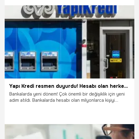
daha iyi günlerimiz' dedi ve yatırımcıyı uyardı. Piyasada
çöküş görülür mü? sorusunu da yanıtlayan Kurtuluş, daha
ciddi düşüşler olacağını vurgulayarak çöküş yaşanmasını
beklemediklerini belirtti. İşte kripto piyasası ile ilgili
değerlendirmeler...
27.05.2022
Ekonomi
Yapı Kredi resmen duyurdu! Hesabı olan herkesi kapsıyor, bankada yeni dönem başlıyor...
Bankalarda yeni dönem! Çok önemli bir değişiklik için yeni
adım atıldı. Bankalarda hesabı olan milyonlarca kişiyi
kapsıyor. Çalışma saatleri ve günlerine ilişkin yeni bir
düzenlemeye gidiliyor. Bankalar bundan böyle cumartesi
günü de açık olacak. Tam gün şeklinde hizmet verilecek.
Yapı Kredi, yeni uygulamaya ilişkin ilk pilot banka oldu. Yapı
Kredi'nin bir şubesinin cumartesi günü tam gün olarak
hizmet verileceği müşterilere duyurulurken, aynı zamanda