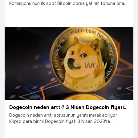
Komisyonu'nun ilk spot Bitcoin borsa yatırım fonuna onay
vermesiyle birlikte Bitcoin yüzde 11'i alan yükseliş
gerçekleştirdi.
24.10.2023
Ekonomi
Dogecoin neden arttı? 3 Nisan Dogecoin fiyatı ne kadar oldu?
Dogecoin neden arttı sorusunun yanıtı merak ediliyor.
Kripto para birimi Dogecoin fiyatı 3 Nisan 2023'te
yükselişe geçti. Twitter logosunun Dogecoin shiba Inu ile
değiştirilmesi sonrası Dogecoin fiyatı da hızlı bir yükseliş