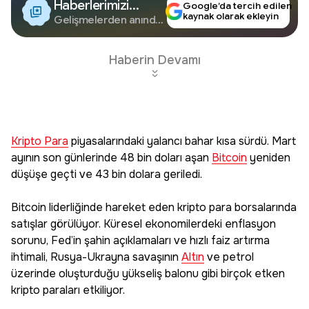
Haberlerimizi
Google’da tercih edilen
kaynak olarak ekleyin
Google'da Takip
Gelişmelerden anında
haberdar olun.
Edin
Haberin Devamı
Kripto Para
piyasalarındaki yalancı bahar kısa sürdü. Mart
ayının son günlerinde 48 bin doları aşan
Bitcoin
yeniden
düşüşe geçti ve 43 bin dolara geriledi.
Bitcoin liderliğinde hareket eden kripto para borsalarında
satışlar görülüyor. Küresel ekonomilerdeki enflasyon
sorunu, Fed’in şahin açıklamaları ve hızlı faiz artırma
ihtimali, Rusya-Ukrayna savaşının
Altın
ve petrol
üzerinde oluşturduğu yükseliş balonu gibi birçok etken
kripto paraları etkiliyor.