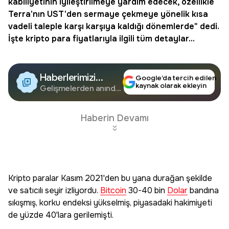
kabiliyetinin iyileştirilmeye yardım edecek, özellikle
Terra'nın UST'den sermaye çekmeye yönelik kısa
vadeli taleple karşı karşıya kaldığı dönemlerde" dedi.
İşte kripto para fiyatlarıyla ilgili tüm detaylar...
Haberlerimizi
Google’da tercih edilen
kaynak olarak ekleyin
Google'da Takip
Gelişmelerden anında
haberdar olun.
Edin
Haberin Devamı
Kripto paralar Kasım 2021'den bu yana durağan şekilde
ve satıcılı seyir izliyordu.
Bitcoin
30-40 bin
Dolar
bandına
sıkışmış, korku endeksi yükselmiş, piyasadaki hakimiyeti
de yüzde 40'lara gerilemişti.