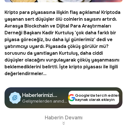
Kripto
para piyasasına ilişkin flaş açıklama! Kriptoda
yaşanan sert düşüşler ölü coinlerin sayısını artırdı.
Avrasya Blockchain ve Dijital Para Araştırmaları
Derneği Başkanı Kadir Kurtuluş 'çok daha farklı bir
piyasa göreceğiz, bu daha iyi günlerimiz' dedi ve
yatırımcıyı uyardı. Piyasada çöküş görülür mü?
sorusunu da yanıtlayan Kurtuluş, daha ciddi
düşüşler olacağını vurgulayarak çöküş yaşanmasını
beklemediklerini belirtti. İşte kripto piyasası ile ilgili
değerlendirmeler...
Haberlerimizi
Google’da tercih edilen
kaynak olarak ekleyin
Google'da Takip
Gelişmelerden anında
haberdar olun.
Edin
Haberin Devamı