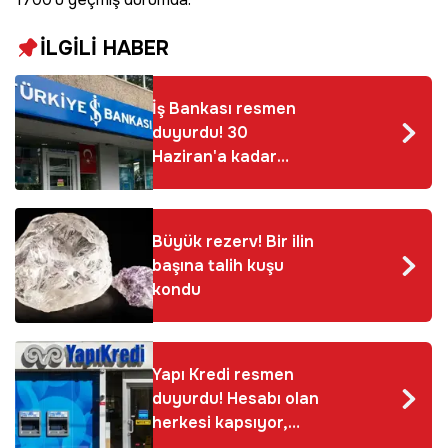
İLGİLİ HABER
İş Bankası resmen
duyurdu! 30
Haziran'a kadar
başvuru yapan
müşterilere...
Büyük rezerv! Bir ilin
başına talih kuşu
kondu
Yapı Kredi resmen
duyurdu! Hesabı olan
herkesi kapsıyor,
bankada yeni dönem