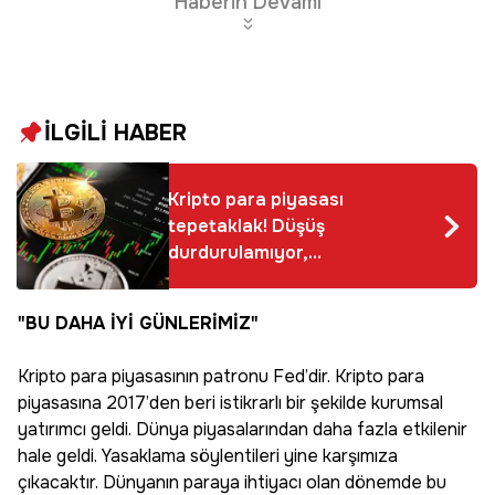
Haberin Devamı
İLGİLİ HABER
Kripto para piyasası
tepetaklak! Düşüş
durdurulamıyor,
Bitcoin, Ethereum,
Dogecoin, Shiba Inu...
"BU DAHA İYİ GÜNLERİMİZ"
Kripto para piyasasının patronu Fed’dir. Kripto para
piyasasına 2017’den beri istikrarlı bir şekilde kurumsal
yatırımcı geldi. Dünya piyasalarından daha fazla etkilenir
hale geldi. Yasaklama söylentileri yine karşımıza
çıkacaktır. Dünyanın paraya ihtiyacı olan dönemde bu