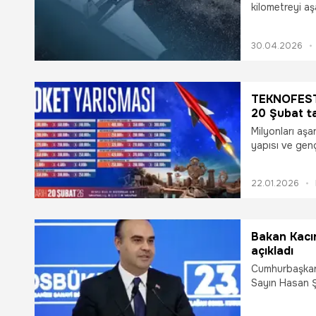
kilometreyi a
yetenekleriyle
Dolanan Mühim
30.04.2026
SAHA 2026’da 
TEKNOFEST 
20 Şubat t
Milyonları aşa
yapısı ve gen
deneyimiyle 
uzay ve savunm
22.01.2026
şekillendirece
Bakan Kacır
açıkladı
Cumhurbaşkan
Sayın Hasan 
yapılan basın
kurulacak ola