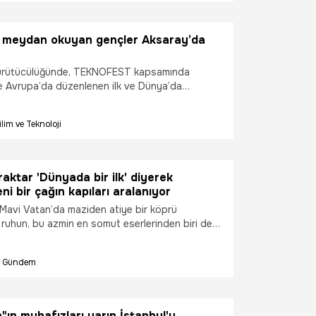
meydan okuyan gençler Aksaray’da
rütücülüğünde, TEKNOFEST kapsamında
 Avrupa’da düzenlenen ilk ve Dünya’da
nci roket yarışması olma özelliğine sahip
et Yarışması, bu yıl sekizinci kez gençlerle
ilim ve Teknoloji
kiye’nin dört bir yanından ve yurtdışından
k ilgi gösterdiği yarışma, 1-7 Eylül 2025 tarihleri
ay Hisar Atış Alanında gerçekleştirilecek.
aktar 'Dünyada bir ilk' diyerek
ni bir çağın kapıları aralanıyor
avi Vatan’da maziden atiye bir köprü
 ruhun, bu azmin en somut eserlerinden biri de
elik kanatlarımız" diyen T3 Vakfı Mütevelli
ı Selçuk Bayraktar, dünyanın ilk SİHA gemisi
Gündem
 Bayraktar TB3 birlikteliğinin yeni bir çağın
adığını söyledi.
"ın muhafızları yarın İstanbul'u