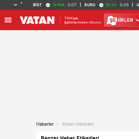
°
13.808
55.04
BİST
0,07
|
EURO
0,05
|
Türkiye,
ŞE
HİRLER
Şehirlerinden Okunur
Haberler
Roket Haberleri
Benzer Haber Etiketleri