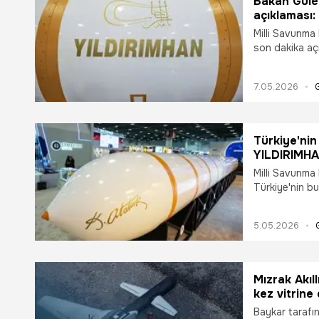
Bakan Güle
açıklaması:
Milli Savunma
son dakika aç
hakkında öneml
'YILDIRIMHAN U
7.05.2026
yakıtlı, hiper
menzilli füze 
temsil etmekte
tamamlanan si
Türkiye'nin
önümüzdeki d
YILDIRIMHAN
Milli Savunma 
Türkiye'nin bu
füze olma özel
YILDIRIMHAN, 
5.05.2026
görüntüsü nef
Mızrak Akı
kez vitrine 
Baykar tarafın