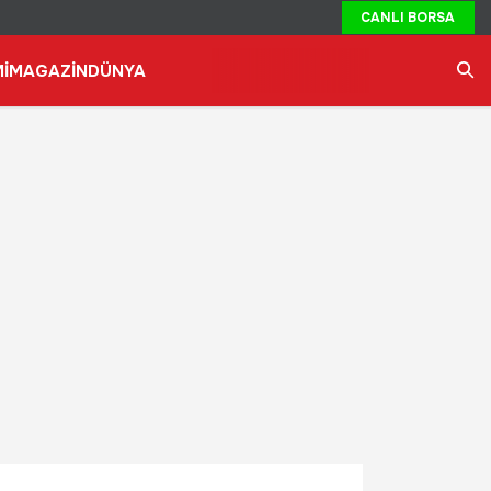
CANLI BORSA
İ
MAGAZİN
DÜNYA
Ara