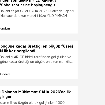
r'den son dakika YILDIRIMHAN
 'Saha testlerine başlayacağız'
 Bakanı Yaşar Güler SAHA 2026 Fuarı'nda yaptığı
ıklamasında uzun menzilli füze YILDIRIMHAN
i bilgilendirmelerde bulundu. Bakan Güler,
zun Menzilli Füzemiz, ülkemizin ilk sıvı roket
Gündem
sonik hızda seyir kabiliyetine sahip ve en uzun
sistemi olarak önemli bir teknolojik aşamayı
dir. Laboratuvar test süreçleri başarıyla
stemin saha ya da yer testlerine de
 bugüne kadar ürettiği en büyük füzesi
önemde başlayacağız' dedi.
 ilk kez sergilendi
Bakanlığı AR-GE birimi tarafından geliştirilen ve
güne kadar ürettiği en büyük, en uzun menzilli
liği taşıyan kıtalararası hipersonik balistik füze
ilk kez sergilendi. YILDIRIMHAN'nın animasyon
Gündem
es kesti.
llı Dolanan Mühimmat SAHA 2026’da ilk
çıkıyor
dan milli ve özgün olarak geliştirilen, 1000