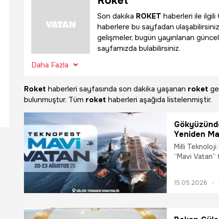
Roket
Son dakika
ROKET
haberleri ile ilg
haberlere bu sayfadan ulaşabilirsini
gelişmeler, bugün yayınlanan güncel
sayfamızda bulabilirsiniz.
Daha Fazla
Roket
haberleri sayfasında son dakika yaşanan
roket
gel
bulunmuştur. Tüm
roket
haberleri aşağıda listelenmiştir.
Gökyüzünde
Yeniden Ma
Milli Teknoloj
“Mavi Vatan” 
2026 kapsamı
Tersanesi Ko
15.05.2026
Vatan, denizci
özel bir etkinl
getirecek.