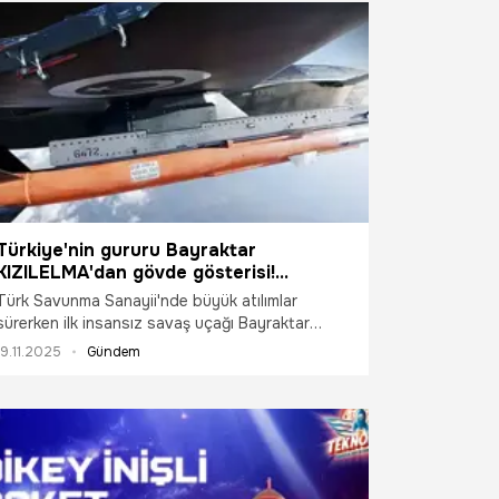
Türkiye'nin gururu Bayraktar
KIZILELMA'dan gövde gösterisi!
Dünyada bir ilk...
Türk Savunma Sanayii'nde büyük atılımlar
sürerken ilk insansız savaş uçağı Bayraktar
KIZILELMA'dan yeni gövde gösterisi niteliğinde
19.11.2025
Gündem
görüntüler geldi. Bayraktar KIZILELMA son
performans testinde, üstün manevra kabiliyetini
muharebe sahasında güç çarpanına
dönüştürecek milli donanım ve mühimmatlarla
uçtu.