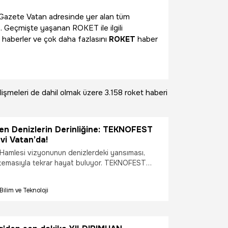
ili Gazete Vatan adresinde yer alan tüm
z. Geçmişte yaşanan ROKET ile ilgili
 haberler ve çok daha fazlasını
ROKET
haber
işmeleri de dahil olmak üzere
3.158 roket haberi
n Denizlerin Derinliğine: TEKNOFEST
vi Vatan’da!
i Hamlesi vizyonunun denizlerdeki yansıması,
temasıyla tekrar hayat buluyor. TEKNOFEST
nda 20-23 Ağustos tarihlerinde Gölcük
mutanlığı’nda gerçekleşecek TEKNOFEST Mavi
Bilim ve Teknoloji
lik ve su altı teknolojilerinin ön plana çıkacağı
ik olarak teknoloji tutkunlarını bir araya