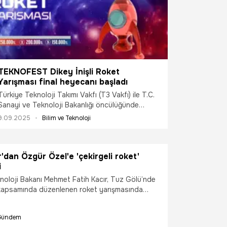
TEKNOFEST Dikey İnişli Roket
Yarışması final heyecanı başladı
Türkiye Teknoloji Takımı Vakfı (T3 Vakfı) ile T.C.
Sanayi ve Teknoloji Bakanlığı öncülüğünde
gerçekleştirilen, rekorlara imza atan TEKNOFEST
9.09.2025
Bilim ve Teknoloji
kapsamında 2022’den bu yana düzenlenen
“Dikey İnişli Roket Yarışması”na bu yıl 324 takım
başvurdu. Başvuruda bulunan takımlar arasında
'dan Özgür Özel'e 'çekirgeli roket'
yapılan elemeler sonucunda 16 takım finalde
i
yarışmaya hak kazandı. Final süreci 8 Eylül’de
başlayan yarışmada kıyasıya rekabet Ankara
noloji Bakanı Mehmet Fatih Kacır, Tuz Gölü’nde
Tübitak SAGE Yerleşkesi’nde 12 Eylül’e kadar
psamında düzenlenen roket yarışmasında
devam edecek.
atılma anlarını paylaşarak, "Şimdi de, ‘çekirgeler
 çıkmaz inşallah" dedi.
Gündem