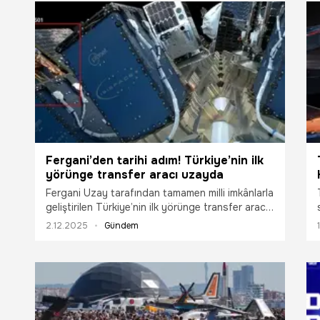
Fergani’den tarihi adım! Türkiye’nin ilk
yörünge transfer aracı uzayda
Fergani Uzay tarafından tamamen milli imkânlarla
geliştirilen Türkiye’nin ilk yörünge transfer aracı
FGN-TUG-S01 uzaydaki görevine başladı. Milli
2.12.2025
Gündem
YTA yörüngede ateşlenecek dünyanın ilk hibrit
motoruyla tarihe geçecek.