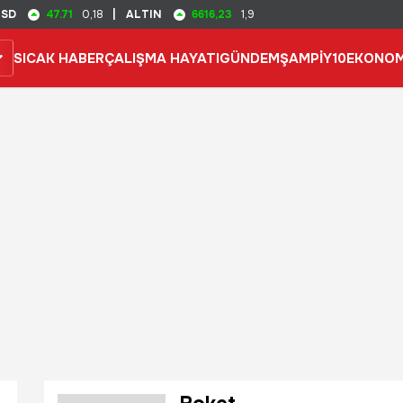
47.71
6616,23
USD
0,18
|
ALTIN
1,9
SICAK HABER
ÇALIŞMA HAYATI
GÜNDEM
ŞAMPİY10
EKONOM