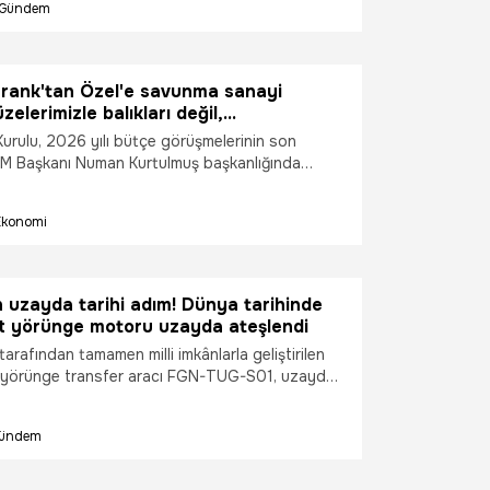
Gündem
rank'tan Özel'e savunma sanayi
üzelerimizle balıkları değil,
mızı korkutuyoruz
rulu, 2026 yılı bütçe görüşmelerinin son
 Başkanı Numan Kurtulmuş başkanlığında
Parti Bursa Milletvekili Mustafa Varank, TBMM
nda açıklamalarda bulundu. Varank, "TCG
Ekonomi
i Vatan’ın sularında yüzdüren de, Kızılelma’yı,
ünün hakimi kılmak için tüm takozları ortadan
im? Biziz. Özgür bey duymasın ama TAYFUN’la,
an ve MAM füzelerimizle, balıkları değil
 uzayda tarihi adım! Dünya tarihinde
 korkutan kim? Biziz." ifadelerini kullandı.
rit yörünge motoru uzayda ateşlendi
arafından tamamen milli imkânlarla geliştirilen
lk yörünge transfer aracı FGN-TUG-S01, uzaydaki
vrasını başarıyla tamamladı. Milli YTA, hibrit
da ateşleyerek yörünge değişikliği
ündem
 ve dünyada bir ilke imza attı.