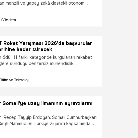
şan menzili ve yapay zekâ destekli otonom
 oyun değiştirici bir güç olacak Mızrak Akıllı
mat, global savunma sanayiinin buluşacağı
Gündem
ilk kez sergilenecek.
Roket Yarışması 2026’da başvurular
arihine kadar sürecek
n ödül, 11 farklı kategoride kurgulanan rekabet
çlere sunduğu benzersiz mühendislik
TEKNOFEST 2026 Roket Yarışması, Türkiye’nin
a teknolojileri alanındaki geleceğini
Bilim ve Teknoloji
k genç yetenekleri bir araya getiriyor.
 Somali'ye uzay limanının ayrıntılarını
ı Recep Tayyip Erdoğan, Somali Cumhurbaşkanı
Şeyh Mahmud’un Türkiye ziyareti kapsamında
 toplantısında Somali’de TUA tarafından
n Uzay Limanını duyurdu.