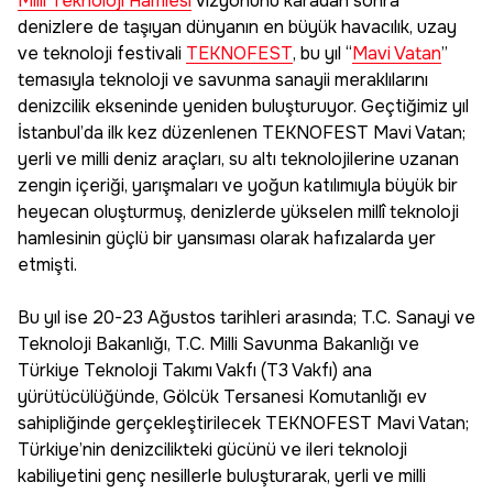
Milli Teknoloji Hamlesi
vizyonunu karadan sonra
denizlere de taşıyan dünyanın en büyük havacılık, uzay
ve teknoloji festivali
TEKNOFEST
, bu yıl “
Mavi Vatan
”
temasıyla teknoloji ve savunma sanayii meraklılarını
denizcilik ekseninde yeniden buluşturuyor. Geçtiğimiz yıl
İstanbul’da ilk kez düzenlenen TEKNOFEST Mavi Vatan;
yerli ve milli deniz araçları, su altı teknolojilerine uzanan
zengin içeriği, yarışmaları ve yoğun katılımıyla büyük bir
heyecan oluşturmuş, denizlerde yükselen millî teknoloji
hamlesinin güçlü bir yansıması olarak hafızalarda yer
etmişti.
Bu yıl ise 20-23 Ağustos tarihleri arasında; T.C. Sanayi ve
Teknoloji Bakanlığı, T.C. Milli Savunma Bakanlığı ve
Türkiye Teknoloji Takımı Vakfı (T3 Vakfı) ana
yürütücülüğünde, Gölcük Tersanesi Komutanlığı ev
sahipliğinde gerçekleştirilecek TEKNOFEST Mavi Vatan;
Türkiye’nin denizcilikteki gücünü ve ileri teknoloji
kabiliyetini genç nesillerle buluşturarak, yerli ve milli