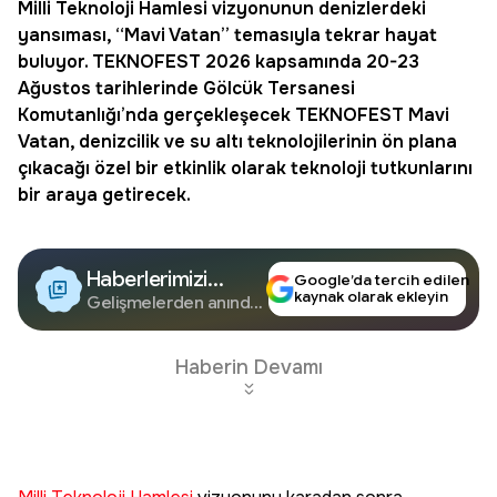
Milli Teknoloji Hamlesi
vizyonunun denizlerdeki
yansıması, “
Mavi Vatan
” temasıyla tekrar hayat
buluyor.
TEKNOFEST
2026 kapsamında 20-23
Ağustos tarihlerinde Gölcük Tersanesi
Komutanlığı’nda gerçekleşecek TEKNOFEST Mavi
Vatan, denizcilik ve su altı teknolojilerinin ön plana
çıkacağı özel bir etkinlik olarak teknoloji tutkunlarını
bir araya getirecek.
Haberlerimizi
Google’da tercih edilen
kaynak olarak ekleyin
Google'da Takip
Gelişmelerden anında
haberdar olun.
Edin
Haberin Devamı