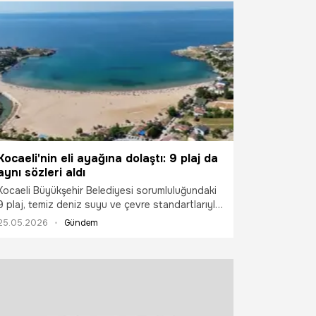
ayı en üst standarda taşıdı.
Kocaeli'nin eli ayağına dolaştı: 9 plaj da
aynı sözleri aldı
Kocaeli Büyükşehir Belediyesi sorumluluğundaki
9 plaj, temiz deniz suyu ve çevre standartlarıyla
bu yıl da "Mavi Bayrak" ödülüne layık görüldü.
25.05.2026
Gündem