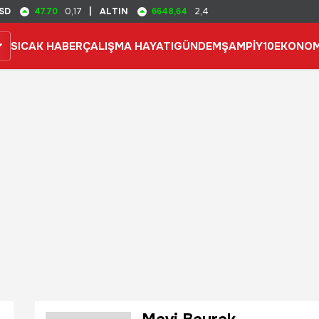
47.70
6648,64
SD
0,17
|
ALTIN
2,4
SICAK HABER
ÇALIŞMA HAYATI
GÜNDEM
ŞAMPİY10
EKONOM