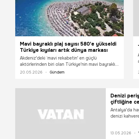
Mavi bayraklı plaj sayısı 580'e yükseldi
Türkiye kıyıları artık dünya markası
Akdeniz'deki ‘mavi rekabetin' en güçlü
aktörlerinden biri olan Türkiye'nin mavi bayraklı
plaj sayısı 580'e yükseldi. Kültür ve Turizm
20.05.2026
Gündem
Bakanı Mehmet Nuri Ersoy, Türkiye'nin mavi
bayrak haritasını yeni halk plajlarıyla
genişlettiklerini belirtti.
Denizi peri
çiftliğine c
Antalya'da ha
denizi kahver
rezervasyon ip
sonrası denizi
13.05.2026
kahverengiye 