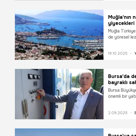
sahil de harek
Muğla'nın 
yiyecekleri
Muğla Türkiye
de yöresel lezz
ülkemizin Ege 
bir bölümü de 
19.10.2025
meşhur olduğu
etkilerini gör
Bursa'da de
bayraklı sa
Bursa Büyükşe
önemli bir ya
ilçesine kazan
alınarak faali
2.09.2025
Büyükşehir Be
Denizi’ni koru
Bursa'ya sa