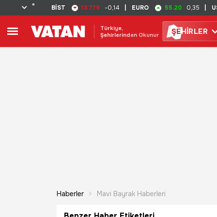
°
13.779
55.20
BİST
-0,14
|
EURO
0,35
|
U
Türkiye,
ŞE
HİRLER
Şehirlerinden Okunur
Haberler
Mavi Bayrak Haberleri
Benzer Haber Etiketleri