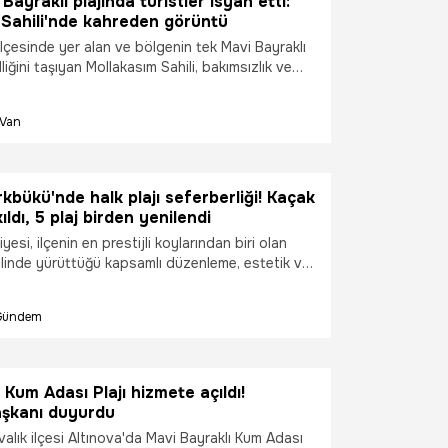
Bayraklı plajında turistler isyan etti:
 Sahili'nde kahreden görüntü
lçesinde yer alan ve bölgenin tek Mavi Bayraklı
liğini taşıyan Mollakasım Sahili, bakımsızlık ve
nedeniyle adeta yok olma tehlikesiyle karşı
Van
bükü'nde halk plajı seferberliği! Kaçak
kıldı, 5 plaj birden yenilendi
esi, ilçenin en prestijli koylarından biri olan
linde yürüttüğü kapsamlı düzenleme, estetik ve
malarını bugün gerçekleştirilen son dokunuşlarla
ladı. Sezon öncesinde sarsılmaz bir kararlılıkla
Gündem
k iskele yıkımları sayesinde işgallerden
niden halkın kullanımına açılan asil alanlar,
erinin hummalı mesaisiyle saniyeler içinde
forlu birer sosyal yaşam alanına dönüştürüldü.
 Kum Adası Plajı hizmete açıldı!
aşkanı duyurdu
yvalık ilçesi Altınova'da Mavi Bayraklı Kum Adası