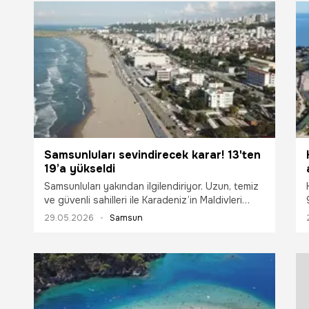
kadar her det
Samsunluları sevindirecek karar! 13'ten
19’a yükseldi
Samsunluları yakından ilgilendiriyor. Uzun, temiz
ve güvenli sahilleri ile Karadeniz’in Maldivleri
olarak nitelendirilen Samsun’da mavi bayraklı plaj
29.05.2026
Samsun
sayısı 13'ten 19’a yükseldi.