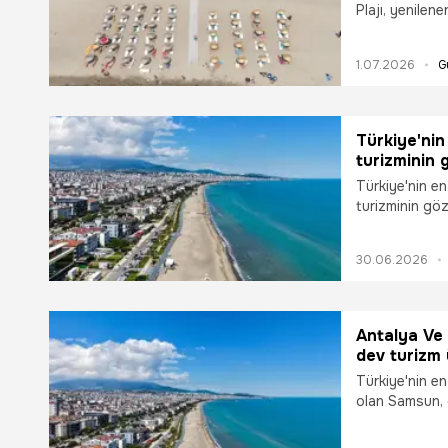
Plajı, yenilen
vatandaşların 
1.07.2026
G
Türkiye'nin
turizminin 
plaj sayısı 
Türkiye'nin en
turizminin göz
ile sayısı ile 
Büyükşehir Be
30.06.2026
diyerek her a
şehrimizin tur
sürdürüyoruz"
Antalya Ve 
dev turizm 
mavi bayrağ
Türkiye'nin en
16'dan 19'a
olan Samsun, d
arenada sismi
Belediyesi'nin 