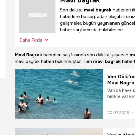
Mavi Bayrak
Son dakika
mavi bayrak
haberleri i
haberlere bu sayfadan ulaşabilirsiniz
gelişmeler, bugün yayınlanan güncel
haber sayfamızda bulabilirsiniz.
Daha Fazla
Mavi Bayrak
haberleri sayfasında son dakika yaşanan
ma
mavi bayrak haberi bulunmuştur. Tüm
mavi bayrak
haberle
Van Gölü'nd
Mavi Bayrak
ücretsiz ol
Van’da hava sı
birlikte vatan
tek mavi bayrak
Tuşba Belediy
20.07.2026
onarım ve temi
olan plaj yen