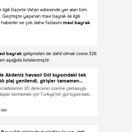
le ilgili Gazete Vatan adresinde yer alan tüm
. Geçmişte yaşanan mavi bayrak ile ilgili
 haberler ve çok daha fazlasını
mavi bayrak
vi bayrak
gelişmeleri de dahil olmak üzere
326
ri aşağıda listelenmiştir.
e Akdeniz havası! Göl kıyısındaki tek
lı plaj yenilendi, girişler tamamen
du!
caklıklarının 30 derecenin üzerine çıkmasıyla
daşlar serinlemek için Türkiye'nin göl kıyısındaki
lı plajı olan Mollakasım Halk Plajı’na akın etti.
esi tarafından yürütülen geniş kapsamlı bakım,
Van
zlik çalışmalarının ardından daha önce ücretli
iden tamamen ücretsiz olarak hizmete açıldı.