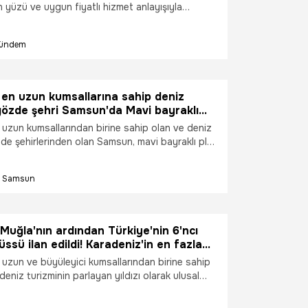
en yüzü ve uygun fiyatlı hizmet anlayışıyla
kullanımına sunuldu.
ündem
 en uzun kumsallarına sahip deniz
gözde şehri Samsun'da Mavi bayraklı
16'dan 19'a yükseldi
 uzun kumsallarından birine sahip olan ve deniz
de şehirlerinden olan Samsun, mavi bayraklı plaj
Türkiye sıralamasında 6'ncı sırada yer alıyor.
lediye Başkanı Halit Doğan, "Odak Samsun
Samsun
landa olduğu gibi deniz turizmi noktasında da
izm potansiyelini büyütmek adına çalışmalarımızı
 dedi.
Muğla'nın ardından Türkiye'nin 6'ncı
üssü ilan edildi! Karadeniz'in en fazla
ına sahip şehrinde büyük değişim!
 uzun ve büyüleyici kumsallarından birine sahip
 yükseldi
eniz turizminin parlayan yıldızı olarak ulusal
k bir yükseliş kaydetti. Samsun Büyükşehir
yürüttüğü titiz çevre lojistiği ve altyapı