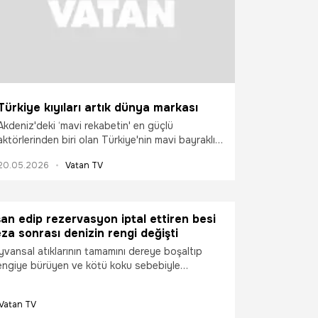
Türkiye kıyıları artık dünya markası
Akdeniz'deki ‘mavi rekabetin' en güçlü
aktörlerinden biri olan Türkiye'nin mavi bayraklı
plaj sayısı 580'e yükseldi. Kültür ve Turizm
20.05.2026
Vatan TV
Bakanı Mehmet Nuri Ersoy, Türkiye'nin mavi
bayrak haritasını yeni halk plajlarıyla
genişlettiklerini belirtti.
şan edip rezervasyon iptal ettiren besi
eza sonrası denizin rengi değişti
yvansal atıklarının tamamını dereye boşaltıp
engiye bürüyen ve kötü koku sebebiyle
tallerine sebep olan besi çiftliğine ceza
n rengi değişmeye başladı. Atıklar sebebiyle
Vatan TV
bürünen deniz mavi tonlara dönmeye başlarken,