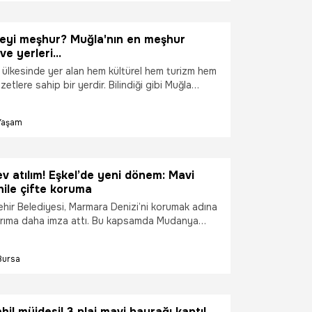
etlendi.
neyi meşhur? Muğla'nın en meşhur
 ve yerleri…
 ülkesinde yer alan hem kültürel hem turizm hem
etlere sahip bir yerdir. Bilindiği gibi Muğla
bölgesinde yer almaktadır. Fakat topraklarının
Akdeniz sınırları içerisindedir. Bu yüzden de
Yaşam
 özelliklerde hem Ege'nin hem de Akdeniz'in
mekteyiz.
v atılım! Eşkel’de yeni dönem: Mavi
hile çifte koruma
hir Belediyesi, Marmara Denizi’ni korumak adına
tırıma daha imza attı. Bu kapsamda Mudanya
dırılan Eşkel Paket Atıksu Arıtma Tesisi, hizmete
yetine başladı. Açılışı gerçekleştiren Bursa
Bursa
lediye Başkanı Mustafa Bozbey, "Marmara
yoruz, kolluyoruz" dedi.
hil müjdesi! 3 plaj mavi bayrağı kaptı!