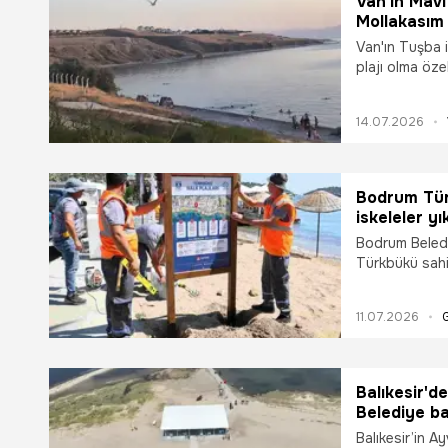
Van'ın Mavi 
Mollakasım
Van'ın Tuşba i
plajı olma özel
çöp yığınları 
karşıya.
14.07.2026
Bodrum Türk
iskeleler yı
Bodrum Belediy
Türkbükü sahi
yenileme çalış
tamamen tamam
11.07.2026
yürütülen kaça
kurtarılarak ye
belediye ekipl
modern ve kon
Balıkesir'de
Belediye b
Balıkesir’in A