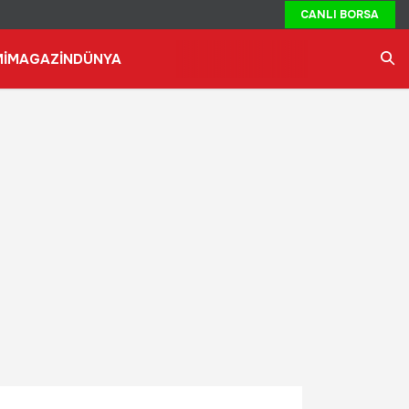
CANLI BORSA
İ
MAGAZİN
DÜNYA
Ara