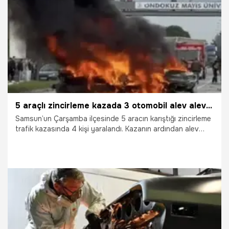
14.03.2026
Adıyaman
5 araçlı zincirleme kazada 3 otomobil alev alev yandı
Samsun’un Çarşamba ilçesinde 5 aracın karıştığı zincirleme
trafik kazasında 4 kişi yaralandı. Kazanın ardından alev
alan 3 otomobil tamamen yanarak hurdaya döndü.
5.03.2026
Samsun