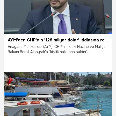
AYM'den CHP'nin '128 milyar dolar' iddiasına ret! Berat Albayrak'ın avukatından açıklama: 128 milyar dolar yalanı büyük bir iftira
Anayasa Mahkemesi (AYM), CHP'nin, eski Hazine ve Maliye
Bakanı Berat Albayrak'a "kişilik haklarına saldırı"
kapsamında manevi tazminat ödemesine ilişkin "hak ihlali"
iddiasıyla yaptığı başvuruyu reddetti. Karar sonrası Berat
Albayrak'ın avukatı yaptığı açıklamada, "CHP'nin iftiralarını
kurumsallaştırdığı tasdiklenmiştir." ifadelerini kullandı.
12.06.2026
Gündem