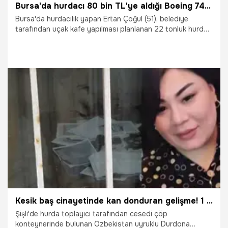
Bursa'da hurdacı 80 bin TL'ye aldığı Boeing 747’yi satıyor! 7 parça halinde satılan uçağın yeni fiyatı dudak uçuklattı
Bursa'da hurdacılık yapan Ertan Çoğul (51), belediye
tarafından uçak kafe yapılması planlanan 22 tonluk hurda
Boeing 747'yi, proje iptal edilince 80 bin TL'ye satın aldı.
Tekrar birleştirilebilecek şekilde 7 parçaya ayrılan uçak,
TIR'larla Çoğul'un Nilüfer ilçesindeki işletmesine taşındı.
Çoğul, uçağı kafe-restoran konseptine dönüştürmek için
uygun arazi bulamayınca satışa çıkardı.
16.02.2026
Bursa
Kesik baş cinayetinde kan donduran gelişme! 1 kadının daha parçalanarak öldürüldüğü ortaya çıktı
Şişli'de hurda toplayıcı tarafından cesedi çöp
konteynerinde bulunan Özbekistan uyruklu Durdona