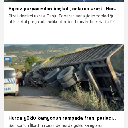
Egzoz parçasından başladı, onlarca üretti: Herkes hurda sanıyordu, şimdi yok satıyor!
Rizeli demirci ustası Tanju Topatar, sanayiden topladığı
atık metal parçalarla helikopterden tır maketine, hatta F-16
savaş uçağına kadar onlarca eser üretiyor. Kimsenin
yüzüne bakmadığı hurdaları adeta sanat eserine
dönüştüren ustanın el emeği ürünleri yoğun talep görüyor.
3.07.2026
Gündem
Hurda yüklü kamyonun rampada freni patladı, sürücü faciayı önledi
Samsun'un İlkadım ilçesinde hurda yüklü kamyonun