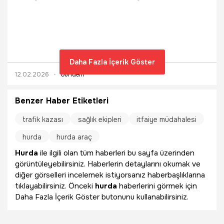
Khakımova'nın öldürüldüğü Ümraniye'deki evde yine
Özbekistanlı Ergashalieva Sayyora'nın parçalanarak
öldürüldüğü ortaya çıktı.
Daha Fazla İçerik Göster
12.02.2026
Gündem
Benzer Haber Etiketleri
trafik kazası
sağlık ekipleri
itfaiye müdahalesi
hurda
hurda araç
Hurda
ile ilgili olan tüm haberleri bu sayfa üzerinden
görüntüleyebilirsiniz. Haberlerin detaylarını okumak ve
diğer görselleri incelemek istiyorsanız haberbaşlıklarına
tıklayabilirsiniz. Önceki
hurda
haberlerini görmek için
Daha Fazla İçerik Göster butonunu kullanabilirsiniz.