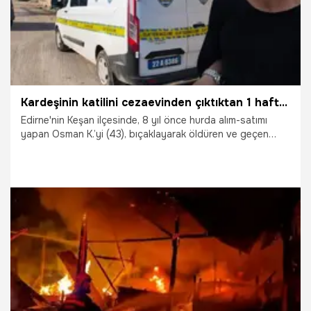
Kardeşinin katilini cezaevinden çıktıktan 1 hafta sonra sokak ortasında öldürdü
Edirne'nin Keşan ilçesinde, 8 yıl önce hurda alım-satımı
yapan Osman K.’yi (43), bıçaklayarak öldüren ve geçen
hafta cezaevinden tahliye olan Emre Pirinçustası (36),
maktulün ağabeyi M.K. (66) tarafından sokak ortasında
tabancayla vurularak öldürüldü.
18.04.2026
Gündem