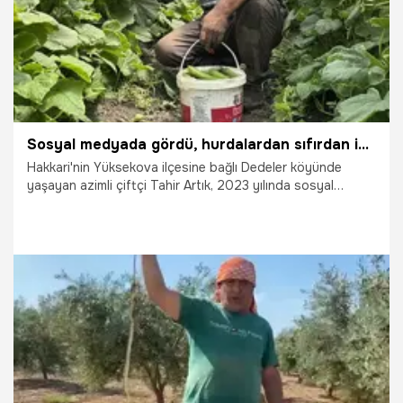
Sosyal medyada gördü, hurdalardan sıfırdan inşa etti: Sera sayısını 6'ya çıkardı, gece gündüz üretim yapıyor!
Hakkari'nin Yüksekova ilçesine bağlı Dedeler köyünde
yaşayan azimli çiftçi Tahir Artık, 2023 yılında sosyal
medyada izlediği bir seracılık videosundan saniyeler içinde
etkilenerek hayatını değiştirecek bir adım attı. Çevresindeki
hurda malzemeleri ve atık tahtaları toplayarak tamamen
kendi imkanlarıyla derme çatma bir sera kuran Artık,
sarsılmaz azmi sayesinde bugün üretim alanını fabrikasyon
dev tesislerle genişleterek sera sayısını 6'ya çıkardı.
14.07.2026
Ekonomi