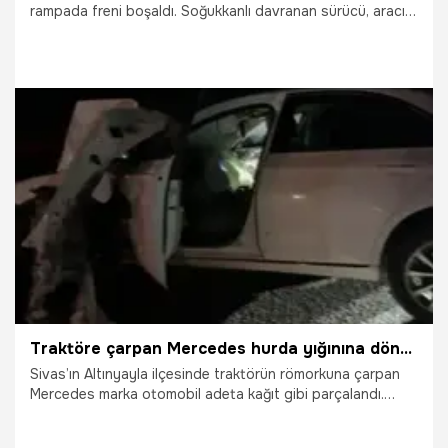
rampada freni boşaldı. Soğukkanlı davranan sürücü, aracı
su kanalına yönlendirerek muhtemel bir faciayı önledi.
2.07.2026
Samsun
Traktöre çarpan Mercedes hurda yığınına döndü
Sivas’ın Altınyayla ilçesinde traktörün römorkuna çarpan
Mercedes marka otomobil adeta kağıt gibi parçalandı.
Kazada 4 kişi yaralanırken, otomobilin hız göstergesinin
140 kilometrede takılı kalması dikkat çekti.