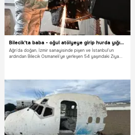
Bilecik'ta baba - oğul atölyeye girip hurda yığınlarını milyonluk klasiklere dönüştürüyor! Yılda 3 adet yapıyorlar: İngiltere'den bile sipariş geliyor
Ağrı’da doğan, İzmir sanayisinde pişen ve İstanbul’un
ardından Bilecik Osmaneli’ye yerleşen 54 yaşındaki Ziya
Gürkan, hurda halindeki 1938-1975 model otomobilleri
adeta yeniden inşa ediyor. Sadece Türkiye'nin
büyükşehirlerinden değil; İngiltere ve KKTC gibi ülkelerden
bile restore edilmek üzere araç gönderiliyor.
3.03.2026
Gündem