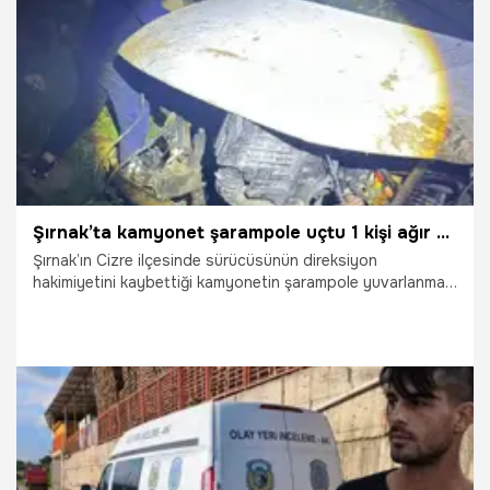
29.04.2026
Sivas
Şırnak’ta kamyonet şarampole uçtu 1 kişi ağır yaralandı
Şırnak’ın Cizre ilçesinde sürücüsünün direksiyon
hakimiyetini kaybettiği kamyonetin şarampole yuvarlanması
sonucu meydana gelen trafik kazasında 1 kişi ağır
yaralandı.
21.04.2026
Gündem