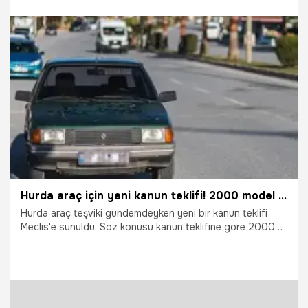
30.06.2026
Gündem
Hurda araç için yeni kanun teklifi! 2000 model ve altı aracı olanın borcu silinecek
Hurda araç teşviki gündemdeyken yeni bir kanun teklifi
Meclis'e sunuldu. Söz konusu kanun teklifine göre 2000
model ve altında aracı olanların borçları silinecek ama bu
kez teşvik yok. İşte milyonlarca araç sahibini ilgilendiren
düzenlemenin detayları...