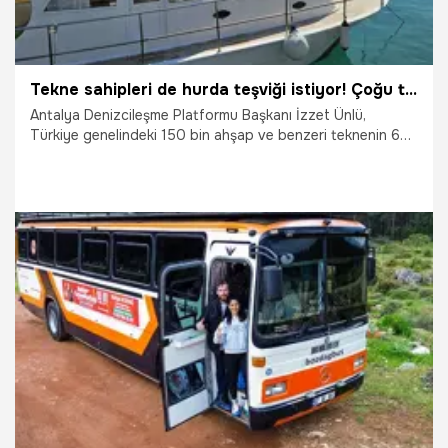
Tekne sahipleri de hurda teşviği istiyor! Çoğu tekne 45 - 50 yaşında
Antalya Denizcileşme Platformu Başkanı İzzet Ünlü,
Türkiye genelindeki 150 bin ahşap ve benzeri teknenin 60
bininin 45-50 senelik olduğunu, bunlar için hurda teşviği
düzenlemesi yapılması gerektiğini söyledi.
8.06.2026
Antalya