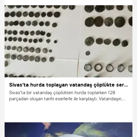
1.05.2026
Sivas
Sivas'ta hurda toplayan vatandaş çöplükte servet buldu!
Sivas'ta bir vatandaş çöplükten hurda toplarken 128
parçadan oluşan tarihi eserlerle ile karşılaştı. Vatandaşın,
bulduğu tarihi eserler Sivas Müze Müdürlüğü'ne teslim
edildi.