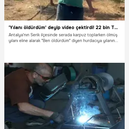
'Yılanı öldürdüm' deyip video çektirdi! 22 bin TL ceza yemekten kaçamadı
Antalya'nın Serik ilçesinde serada karpuz toplarken ölmüş
yılanı eline alarak "Ben öldürdüm" diyen hurdacıya yılanın
koruma altındaki ok yılanı olduğu tespit edilince 22 bin TL
ceza geldi. Adresine gelen tebligatı görünce neye
uğradığını şaşıran hurdacı, yılanı ölü bulduğunu savunarak,
"Kafası ezik yılanı ölü buldum, bir an gaza gelip ‘Öldürdüm'
dedim. Zır cahilim. Ceza geldikten sonra gözüme uyku
girmiyor. Affedilmek istiyorum. Bundan sonra yılan gelip
soksa da, devlet versin onun cezasını" dedi.
9.07.2026
Antalya