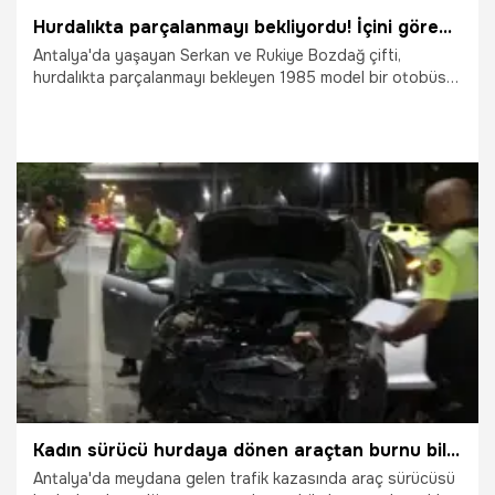
Hurdalıkta parçalanmayı bekliyordu! İçini gören gözlerine inanamıyor: Yapımı 3 buçuk yıl sürdü
Antalya'da yaşayan Serkan ve Rukiye Bozdağ çifti,
hurdalıkta parçalanmayı bekleyen 1985 model bir otobüsü
3,5 yıllık emekle modern bir 'yürüyen eve' dönüştürdü.
İçinde mutfağından yatak odasına, güneş panelinden
çamaşır makinesine kadar her imkanın bulunduğu bu sıra
dışı araç, görenleri kendine hayran bırakıyor.
9.05.2026
Gündem
Kadın sürücü hurdaya dönen araçtan burnu bile kanamadan çıktı
Antalya'da meydana gelen trafik kazasında araç sürücüsü