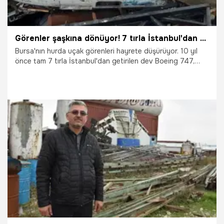
Görenler şaşkına dönüyor! 7 tırla İstanbul'dan Bursa'ya getirildi: 2,5 milyon lirayı veren alıp götürecek
Bursa'nın hurda uçak görenleri hayrete düşürüyor. 10 yıl
önce tam 7 tırla İstanbul'dan getirilen dev Boeing 747,
şimdi kaderine terk edildiği yerden kurtulmayı bekliyor.
Sahibi sadece hurda fiyatına, 2,5 milyon liraya satışa
çıkardı.
21.02.2026
Bursa