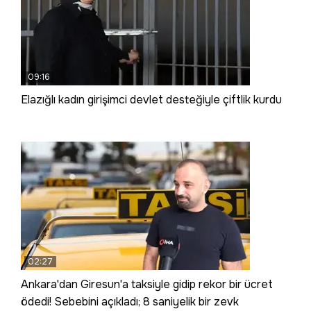
09:16
Elazığlı kadın girişimci devlet desteğiyle çiftlik kurdu
02:27
Ankara'dan Giresun'a taksiyle gidip rekor bir ücret
ödedi! Sebebini açıkladı; 8 saniyelik bir zevk