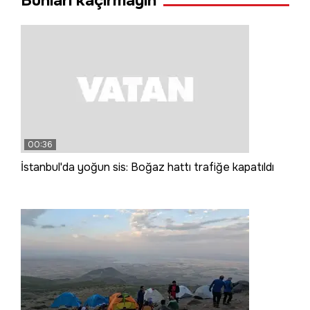
Bunları kaçırmayın
00:36
İstanbul'da yoğun sis: Boğaz hattı trafiğe kapatıldı