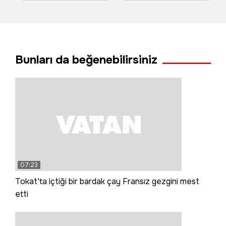
döndü: 1’i ağır 4
trafiğe kapatıldı
yaralı
Bunları da beğenebilirsiniz
07:23
Tokat'ta içtiği bir bardak çay Fransız gezgini mest
etti