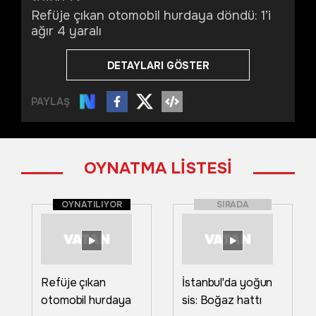
Refüje çıkan otomobil hurdaya döndü: 1’i
ağır 4 yaralı
DETAYLARI GÖSTER
PAYLAŞ
OYNATMA LİSTESİ
OYNATILIYOR
SIRADA
Refüje çıkan
İstanbul'da yoğun
otomobil hurdaya
sis: Boğaz hattı