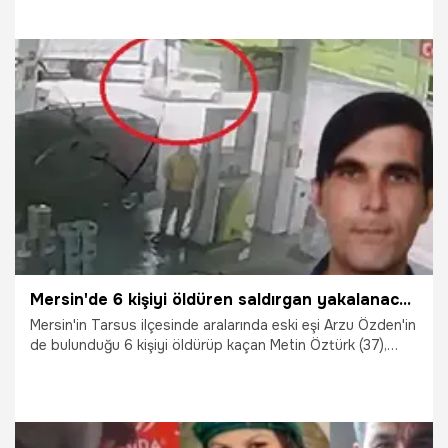
20.05.2026
Gündem
Mersin'de 6 kişiyi öldüren saldırgan yakalanacağını anlayınca intihar etti!
Mersin'in Tarsus ilçesinde aralarında eski eşi Arzu Özden'in
de bulunduğu 6 kişiyi öldürüp kaçan Metin Öztürk (37),
ormanlık alanda gizlendiği barakada güvenlik güçleri
tarafından etrafı sarılınca intihar etti.