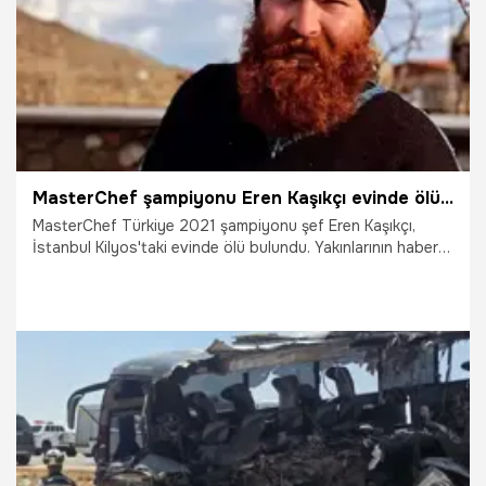
MasterChef şampiyonu Eren Kaşıkçı evinde ölü bulundu! Şüpheli ölümde ilaç detayı ve soruşturma kararı
MasterChef Türkiye 2021 şampiyonu şef Eren Kaşıkçı,
İstanbul Kilyos'taki evinde ölü bulundu. Yakınlarının haber
alamaması üzerine adrese giden ekipler, 37 yaşındaki ünlü
şefin cansız bedeniyle karşılaştı. Olay yerindeki ilk
incelemelerde Kaşıkçı'nın başucunda bulunan ilaçlar ve
ölümündeki şüpheler üzerine geniş çaplı soruşturma
başlatıldı.
30.07.2026
Gündem