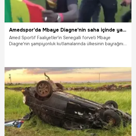
Amedspor'da Mbaye Diagne'nin saha içinde yaptığı hareket gündem oldu! Polis müdahale etti
Amed Sportif Faaliyetler'in Senegalli forveti Mbaye
Diagne'nin şampiyonluk kutlamalarında ülkesinin bayrağını
açması sonrası Iğdır Stadı'nda yaşanan kısa süreli gerginlik
dikkat çekti.
5.05.2026
Şampiy10