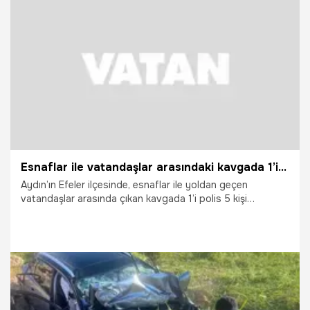
10.06.2026
Futbol
Esnaflar ile vatandaşlar arasındaki kavgada 1’i polis 5 kişi yaralandı
Aydın’ın Efeler ilçesinde, esnaflar ile yoldan geçen
vatandaşlar arasında çıkan kavgada 1’i polis 5 kişi
yaralandı. Yaşanan kavga, cep telefonu kamerasıyla
kaydedildi.
4.06.2026
Vatan TV