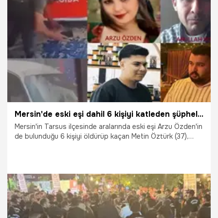
19.05.2026
Gündem
Mersin'de eski eşi dahil 6 kişiyi katleden şüpheli, yakalanacağını anlayınca intihar etti
Mersin'in Tarsus ilçesinde aralarında eski eşi Arzu Özden'in
de bulunduğu 6 kişiyi öldürüp kaçan Metin Öztürk (37),
ormanlık alanda gizlendiği barakada güvenlik güçleri
tarafından etrafı sarılınca intihar etti.
19.05.2026
Gündem