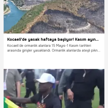
Kocaeli'de yasak haftaya başlıyor! Kasım ayına sürecek
Kocaeli’de ormanlık alanlara 15 Mayıs-1 Kasım tarihleri
arasında girişler yasaklandı. Ormanlık alanlarda ateşli piknik,
konaklama ve izinsiz giriş yasaklanırken, belirlenen alanlar
dışında ateş yakılması ve çeşitli etkinlikler de kısıtlandı.
Kararlara uymayanlar hakkında adli ve idari işlem
uygulanacağı bildirildi.
7.05.2026
Kocaeli