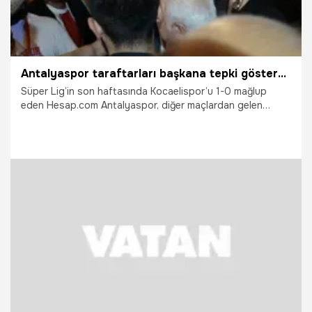
Antalyaspor taraftarları başkana tepki gösterdi! Rıza Perçin: Elimizden geleni yaptık
Süper Lig’in son haftasında Kocaelispor’u 1-0 mağlup
eden Hesap.com Antalyaspor, diğer maçlardan gelen
sonuçların ardından küme düşmekten kurtulamadı. Maç
sonrası büyük üzüntü yaşayan kırmızı-beyazlı taraftarlar,
kulüp başkanı Rıza Perçin ve yönetime tepki gösterdi.
17.05.2026
Antalya