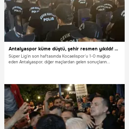
Antalyaspor küme düştü, şehir resmen yıkıldı! Yüzlerce polis devreye girdi
Süper Lig’in son haftasında Kocaelispor’u 1-0 mağlup
eden Antalyaspor, diğer maçlardan gelen sonuçların
ardından küme düşmekten kurtulamadı. Maç sonrası büyük
üzüntü yaşayan kırmızı-beyazlı taraftarlar, kulüp başkanı
Rıza Perçin ve yönetime tepki gösterdi.
18.05.2026
Antalya