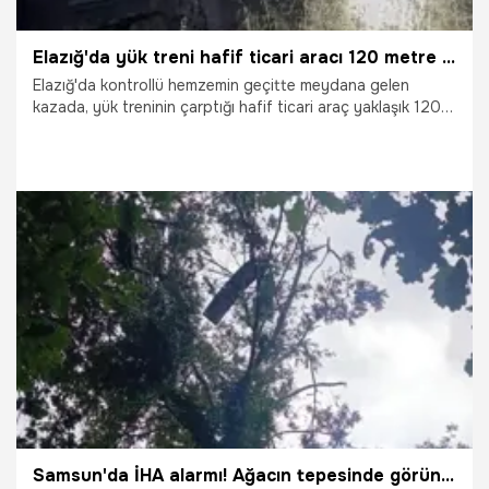
Elazığ'da yük treni hafif ticari aracı 120 metre sürükledi
Elazığ'da kontrollü hemzemin geçitte meydana gelen
kazada, yük treninin çarptığı hafif ticari araç yaklaşık 120
metre sürüklendi. Kazada 2 kişi yaralandı.
27.06.2026
Elazığ
Samsun'da İHA alarmı! Ağacın tepesinde görünce şoka uğradılar