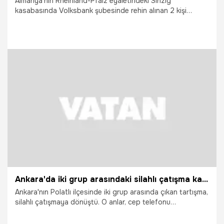
Almanya'nın Rheinland-Pfalz eyaletindeki Sinzig
kasabasında Volksbank şubesinde rehin alınan 2 kişi
güvenlik güçlerince kurtarılırken, soyguncular olay yerinden
kaçtı.
8.05.2026
Vatan TV
Ankara'da iki grup arasındaki silahlı çatışma kamerada
Ankara'nın Polatlı ilçesinde iki grup arasında çıkan tartışma,
silahlı çatışmaya dönüştü. O anlar, cep telefonu
kamerasına yansıdı.