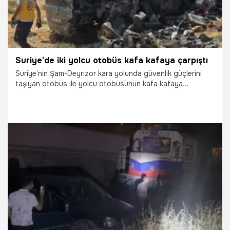
Suriye’de iki yolcu otobüs kafa kafaya çarpıştı
Suriye’nin Şam-Deyrizor kara yolunda güvenlik güçlerini
taşıyan otobüs ile yolcu otobüsünün kafa kafaya
çarpışması sonucu 35 kişi hayatını kaybetti, 30 kişi
yaralandı.
25.07.2026
Dünya