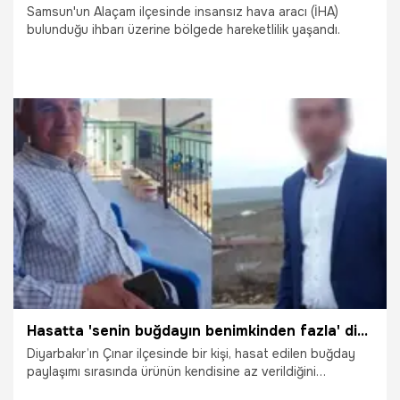
Samsun'un Alaçam ilçesinde insansız hava aracı (İHA)
bulunduğu ihbarı üzerine bölgede hareketlilik yaşandı.
23.06.2026
Samsun
Hasatta 'senin buğdayın benimkinden fazla' diyerek babasını öldürdü
Diyarbakır’ın Çınar ilçesinde bir kişi, hasat edilen buğday
paylaşımı sırasında ürünün kendisine az verildiğini
söyleyerek, babasını silahla vurup öldürdü.