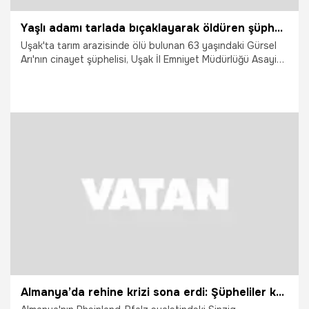
Yaşlı adamı tarlada bıçaklayarak öldüren şüpheli yakalandı
Uşak'ta tarım arazisinde ölü bulunan 63 yaşındaki Gürsel
Arı'nın cinayet şüphelisi, Uşak İl Emniyet Müdürlüğü Asayiş
Şube Müdürlüğü ekiplerince yürütülen titiz çalışma sonucu
yakalanarak gözaltına alındı.
13.05.2026
Vatan TV
Almanya’da rehine krizi sona erdi: Şüpheliler kaçtı, 2 rehine kurtarıldı