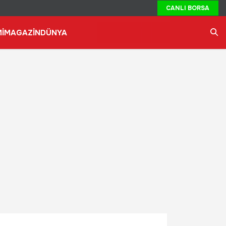
CANLI BORSA
İ
MAGAZİN
DÜNYA
Ara