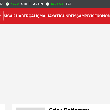
47.70
6605,04
SD
0,18
|
ALTIN
1,73
SICAK HABER
ÇALIŞMA HAYATI
GÜNDEM
ŞAMPİY10
EKONOM