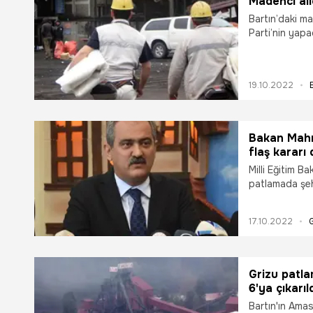
Madenci ail
Bartın’daki m
Parti’nin yapa
Yakınları made
bağlanacak, ai
detaylar...
19.10.2022
Bakan Mahmu
flaş kararı
Milli Eğitim 
patlamada şeh
masraflarının 
Özer, "O yavru
17.10.2022
karşılayacağız
masraflarını b
dedi.
Grizu patla
6'ya çıkarıl
Bartın'ın Ama