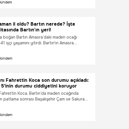
Gündem
a teslim ettiler. Diğer ayağı ağrıdığı için
armışlar. O yüzden diğeri yok" dedi.
aman il oldu? Bartın nerede? İşte
itasında Bartın’ın yeri!
sa boğan Bartın Amasra’daki maden ocağı
1 işçi yaşamını yitirdi. Bartın'ın Amasra
unan Türkiye Taşkömürü Kurumu (TTK) Amasra
ki patlamanın ardından Bartın ve Amasra ile
Gündem
sıklıkla araştırılıyor. Peki, Bartın ne zaman il oldu?
 İşte Türkiye haritasında Bartın’ın yeri!
nı Fahrettin Koca son durumu açıkladı:
5'inin durumu ciddiyetini koruyor
 Fahrettin Koca, Bartın’da maden ocağında
n patlama sonrası Başakşehir Çam ve Sakura
i’ne sevk edilen yaralı hastalara ilişkin, "6
nin durumu ciddi, 5’i de solunum cihazına bağlı.
Gündem
ri yüzde 65-85 arası değişmekte. Önümüzdeki
n takiple seyirlerini görmemiz gerekecek." dedi.