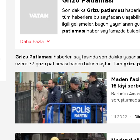
Grizu Patlaması
Son dakika
Grizu patlaması
haberle
tüm haberlere bu sayfadan ulaşabili
ilgili gelişmeler, bugün yayınlanan g
patlaması
haber sayfamızda bulabili
Daha Fazla
Grizu Patlaması
haberleri sayfasında son dakika yaşan
u
üzere
77 grizu patlaması haberi bulunmuştur. Tüm
grizu 
Maden facia
16 kişi serb
Bartın'ın Amas
soruşturmada
Cihat Özdemir'
kontrolle olma
1.11.2022
Gü