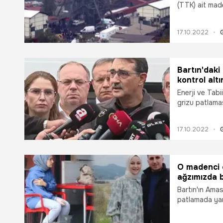
(TTK) ait mad
adli soruşturm
17.10.2022
Bartın'daki
kontrol alt
Enerji ve Tab
grizu patlama
kontrol altına
üzere iki bara
17.10.2022
sönümlenmek ü
O madenci 
ağzımızda 
Bartın'ın Ama
patlamada yara
çizmesi ile h
(26), "Yüreğim