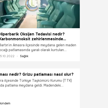
Hiperbarik Oksijen Tedavisi nedir?
Karbonmonoksit zehirlenmesinde
Hiperbarik Oksijen Tedavisi kullanılıyor
Bartın’ın Amasra ilçesinde meydana gelen maden
mu?
ocağı patlamasında yaralı olarak kurtulan
madencilere Hiperbarik Oksijen Tedavisi
15.10.2022
Sağlık
uygulanıyor. Basınç odalarına alınan madenciler
yüzde 100 oksijen verilerek tedavi ediliyor. Peki,
Hiperbarik Oksijen Tedavisi nedir?
ması nedir? Grizu patlaması nasıl olur?
Karbonmonoksit zehirlenmesinde Hiperbarik
Oksijen Tedavisi kullanılıyor mu? Hiperbarik
sra ilçesinde Türkiye Taşkömürü Kurumu (TTK)
Oksijen Tedavisi hangi durumlarda kullanılır? İşte
da patlama meydana geldi. Madendeki
detaylar…
eninin ise grizu patlaması olduğu belirtiliyor.
tlaması nedir? Grizu patlaması nasıl olur? Grizu
en olur? İşte detaylar…
Gündem