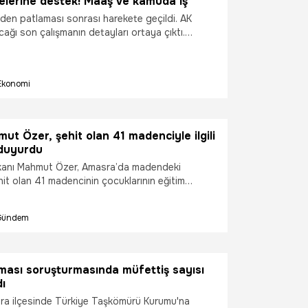
elerine destek! Maaş ve kamuda iş
aden patlaması sonrası harekete geçildi. AK
cağı son çalışmanın detayları ortaya çıktı.
n kazalarında hayatını kaybeden ailelere aylık
leden bir kişi de kamuda istihdam edilecek. İşte
Ekonomi
t Özer, şehit olan 41 madenciyle ilgili
 duyurdu
Bakanı Mahmut Özer, Amasra’da madendeki
it olan 41 madencinin çocuklarının eğitim
bakanlık tarafından üstlenildiğini açıkladı. Bakan
larımızın tüm eğitim masraflarını biz
Gündem
. Burslar vereceğiz, tüm okul, kırtasiye
iz karşılayarak onları yalnız bırakmayacağız”
ması soruşturmasında müfettiş sayısı
dı
sra ilçesinde Türkiye Taşkömürü Kurumu'na