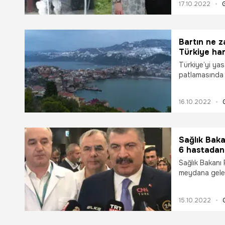
17.10.2022
çizmesiydi, ban
ambulansta çık
Bartın ne z
Türkiye har
Türkiye’yi ya
patlamasında 4
ilçesinde bul
Müessesesinde
16.10.2022
ilgili bilgiler 
Bartın nerede?
Sağlık Baka
6 hastadan 
Sağlık Bakanı
meydana gele
Şehir Hastanes
hastamızın 5'i
15.10.2022
Yanık yüzdele
3-4 günün yakı