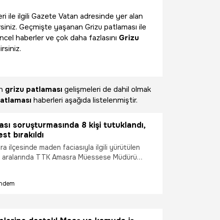
ri ile ilgili Gazete Vatan adresinde yer alan
rsiniz. Geçmişte yaşanan Grizu patlaması ile
üncel haberler ve çok daha fazlasını
Grizu
rsiniz.
an
grizu patlaması
gelişmeleri de dahil olmak
patlaması
haberleri aşağıda listelenmiştir.
sı soruşturmasında 8 kişi tutuklandı,
est bırakıldı
ra ilçesinde maden faciasıyla ilgili yürütülen
 aralarında TTK Amasra Müessese Müdürü
in de bulunduğu 8 kişi tutuklanırken, 4'ü adli
k üzere 16 kişi ise serbest bırakıldı.
ndem