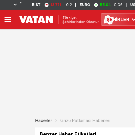
°
13.771
55.04
BİST
-0,2
|
EURO
0,06
|
U
Türkiye,
ŞE
HİRLER
Şehirlerinden Okunur
Haberler
Grizu Patlaması Haberleri
Benzer Haber Etiketleri