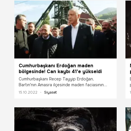
Cumhurbaşkanı Erdoğan maden
bölgesinde! Can kaybı 41'e yükseldi
Cumhurbaşkanı Recep Tayyip Erdoğan,
Bartın'nın Amasra ilçesinde maden faciasının
yaşandığı bölgede incelemelerde bulundu.
15.10.2022
Siyaset
Cumhurbaşkanı Erdoğan "Şu anki önceliğimiz
işçilerimize ulaşmaktı. 41'inci işçimize ulaştık. O
da rahmetli olmuş. Merhumlarımızın sayısı
böylece 41 oldu. Hepsine Allah'tan rahmet
diliyoruz" dedi. Erdoğan, "Elbette bu patlamanın
nasıl yaşandığı, varsa sorumluların kimler olduğu