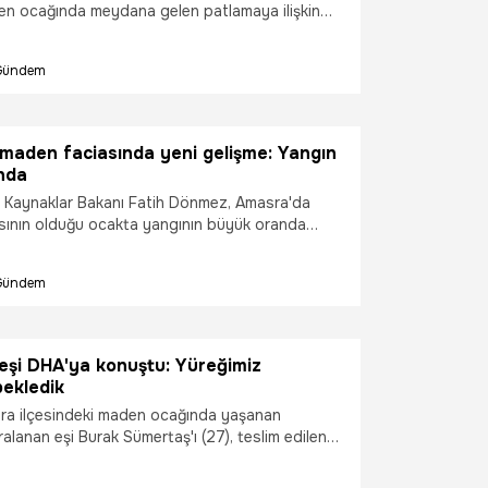
en ocağında meydana gelen patlamaya ilişkin
ada, görevli savcı sayısı 6'ya çıkarıldı.
Gündem
 maden faciasında yeni gelişme: Yangın
ında
ii Kaynaklar Bakanı Fatih Dönmez, Amasra'da
sının olduğu ocakta yangının büyük oranda
 alındığını belirterek, "Havayla temasını kesmek
j kapısı inşa edildi. Şu anda da yangın
Gündem
zere. Giderek şiddetini azaltıyor" dedi.
eşi DHA'ya konuştu: Yüreğimiz
bekledik
sra ilçesindeki maden ocağında yaşanan
lanan eşi Burak Sümertaş'ı (27), teslim edilen
astanede kapısında bekleyen Ceren Sümertaş
iz ağzımızda bekledik ama şu an iyi. Eşimin