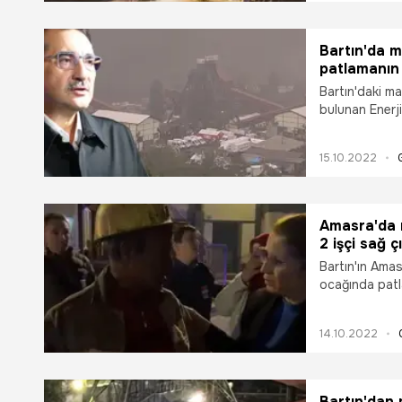
Bartın'da 
patlamanın 
Bartın'daki ma
bulunan Enerj
"Galerilerimizd
Kısmi göçükle
15.10.2022
de açıkladı.
Amasra'da 
2 işçi sağ çı
Bartın'ın Ama
ocağında patl
edilen ekipler
altından çıkard
14.10.2022
patlama oldu.
Bartın'dan 