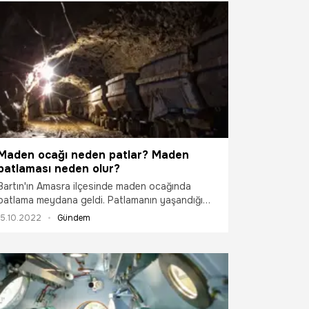
Maden ocağı neden patlar? Maden
patlaması neden olur?
Bartın'ın Amasra ilçesinde maden ocağında
patlama meydana geldi. Patlamanın yaşandığı
madende ilk belirlemelere göre grizu patlaması
15.10.2022
Gündem
olduğu belirtilirken, patlamanın nedenleri
araştırılıyor. Peki, Maden ocağı neden patlar?
Maden patlaması neden olur? Maden patlaması
nedenleri nelerdir? İşte detaylar…