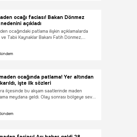
maden ocağı faciası! Bakan Dönmez
nedenini açıkladı
den ocağındaki patlama ilişkin açıklamalarda
i ve Tabii Kaynaklar Bakanı Fatih Dönmez,
e havalandırma tertibatı sağlıklı olarak çalışıyor.
r var" dedi. Bakan Dönmez patlamanın nedenini
Gündem
maden ocağında patlama! Yer altından
karıldı, işte ilk sözleri
sra ilçesinde bu akşam saatlerinde maden
ama meydana geldi. Olay sonrası bölgeye sevk
 çökmenin meydana geldiği alandaki 2 işçiyi yer
ı. Sağlık durumları iyi olan işçilerin "Şiddetli bir
Gündem
 Her yer karanlığa gömüldü" dedi.
maden faciası! Acı haber geldi 28