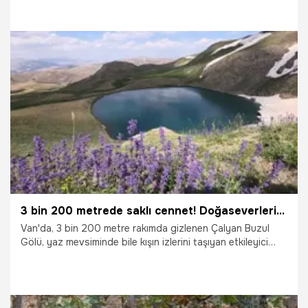
28.07.2026
Konya
3 bin 200 metrede saklı cennet! Doğaseverlerin yeni rotası oldu
Van'da, 3 bin 200 metre rakımda gizlenen Çalyan Buzul
Gölü, yaz mevsiminde bile kışın izlerini taşıyan etkileyici
görüntüsüyle doğaseverlerin yeni gözdesi haline geldi.
Dağların arasında saklı kalan bu eşsiz doğa harikası, her
geçen gün daha fazla ziyaretçiyi ağırlıyor.