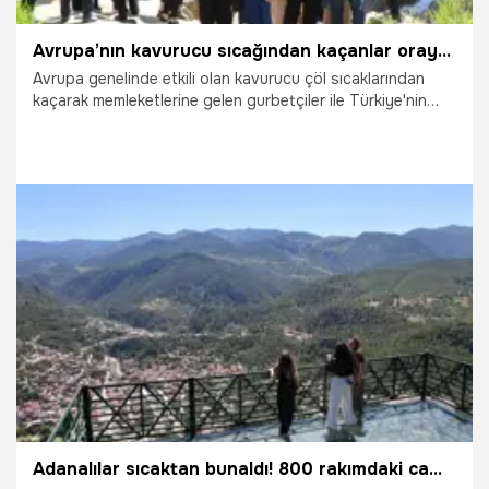
Avrupa’nın kavurucu sıcağından kaçanlar oraya sığındı: Ziyaretçi rekoru kırıyor!
Avrupa genelinde etkili olan kavurucu çöl sıcaklarından
kaçarak memleketlerine gelen gurbetçiler ile Türkiye'nin
dört bir yanından yola çıkan doğaseverler, Erzincan'ın
Çağlayan beldesindeki doğa harikası Girlevik Şelalesi'ne
akın ediyor. Munzur Dağı'nın sarsılmaz eteklerinden
saniyeler içinde süzülen ve 40 metrelik devasa
yükseklikten dökülen buz gibi sular, hem görsel bir şölen
sunuyor hem de kavurucu yaz günlerinde sismik bir serinlik
vahası sağlıyor.
3.07.2026
Gündem
Adanalılar sıcaktan bunaldı! 800 rakımdaki cam seyir terasına akın ettiler