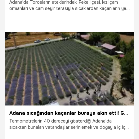
Adana'da Torosların eteklerindeki Feke ilçesi, kızılçam
ormanları ve cam seyir terasıyla sıcaklardan kaçanların yeni
rotası oldu.
2.07.2026
Adana
Adana sıcağından kaçanlar buraya akın etti! Güzelliğiyle insanları büyülüyor
Termometrelerin 40 dereceyi gösterdiği Adana'da,
sıcaktan bunalan vatandaşlar serinlemek ve doğayla iç içe
vakit geçirmek için rotasını lavanta bahçelerine çevirdi.