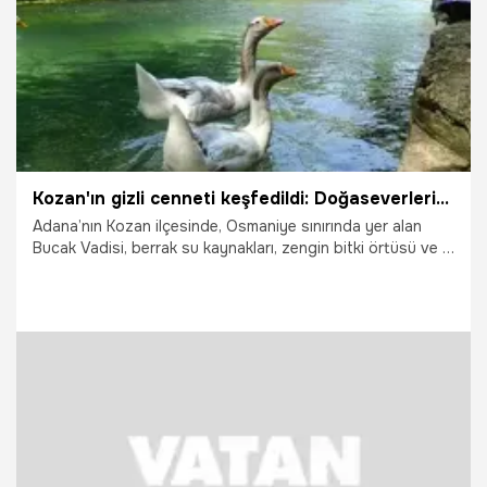
Kozan'ın gizli cenneti keşfedildi: Doğaseverlerin akınına uğruyor!
Adana’nın Kozan ilçesinde, Osmaniye sınırında yer alan
Bucak Vadisi, berrak su kaynakları, zengin bitki örtüsü ve el
değmemiş doğal yaşamıyla yaz aylarında doğaseverlerin
gözde mekanı haline geldi. Temiz suyu ve huzur veren
atmosferiyle ziyaretçilerin beğenisini toplayan vadi,
bölgeye gelenler tarafından Muğla’nın dünyaca ünlü
Akyaka bölgesine benzetiliyor.
7.08.2026
Adana