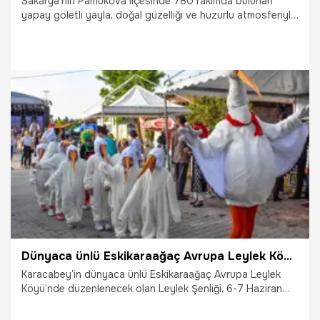
Sakarya'nın Pamukova ilçesinde 780 rakımda bulunan
yapay göletli yayla, doğal güzelliği ve huzurlu atmosferiyle
ziyaretçilerin ilgisini çekiyor.
6.06.2026
Vatan TV
Dünyaca ünlü Eskikaraağaç Avrupa Leylek Köyü’nde Leylek Şenliği başlıyor
Karacabey’in dünyaca ünlü Eskikaraağaç Avrupa Leylek
Köyü’nde düzenlenecek olan Leylek Şenliği, 6-7 Haziran
tarihlerinde doğa, kültür ve eğlenceyi buluşturacak.