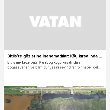
30.05.2026
Gündem
Bitlis’te gözlerine inanamadılar: Köy kırsalında ortaya çıktı, nesli tükenme tehlikesi altında olduğunu veteriner fark etti
Bitlis merkeze bağlı Karaboy köyü kırsalından
doğaseverleri ve bilim dünyasını sevindiren bir haber geldi.
Bölgedeki su kaynakları ve dere yatağı çevresinde
araştırma yapan Öğretim Görevlisi Veteriner Hekim Şevket
Soylu, Türkiye’nin en nadide ve endemik canlılarından biri
olan "Anadolu benekli semenderi"ni doğal yaşam alanında
teşhis etti. Koruma altındaki bu özel canlı, fotoğraflanıp
kayıt altına alındıktan sonra yeniden doğaya bırakıldı.
25.05.2026
Gündem