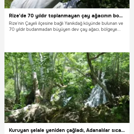
Rize'de 70 yıldır toplanmayan çay ağacının boyu 5 metreyi buldu: Görenler gözlerine inanamıyor!
Rize’nin Çayeli ilçesine bağlı Yanıkdağ köyünde bulunan ve
70 yıldır budanmadan büyüyen dev çay ağacı, bölgeye
gelen ziyaretçilerin ve bilim insanlarının ilgi odağı haline
geldi. Hasan Bekir’e ait arazide yer alan, gövde çapı 70
santimetreye, yüksekliği ise 5 metreye ulaşan tarihi çay
ağacının "Anıt Ağaç" olarak tescillenmesi ve ekoturizme
kazandırılması hedefleniyor.
31.07.2026
Gündem
Kuruyan şelale yeniden çağladı, Adanalılar sıcaktan buraya akın ediyor