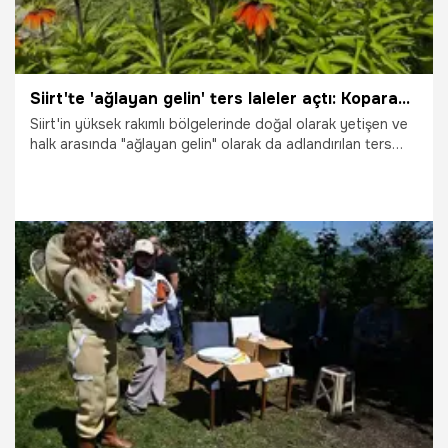
Siirt'te 'ağlayan gelin' ters laleler açtı: Koparan yandı, 700 bin lira cezası var
Siirt'in yüksek rakımlı bölgelerinde doğal olarak yetişen ve
halk arasında "ağlayan gelin" olarak da adlandırılan ters
laleler, görsel şölen oluşturdu. Endemik türler arasında yer
alan ters laleleri koparanlara ise 700 bin liraya varan ceza
uygulanıyor.
19.05.2026
Gündem