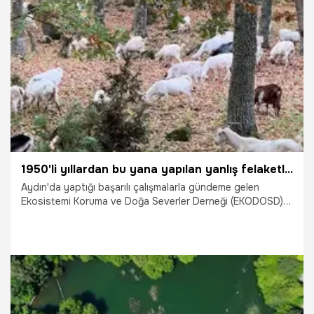
27.07.2026
Van
1950'li yıllardan bu yana yapılan yanlış felaketleri arttırdı! Meğer keçiler orman dostuymuş
Aydın'da yaptığı başarılı çalışmalarla gündeme gelen
Ekosistemi Koruma ve Doğa Severler Derneği (EKODOSD)
tarafından yapılan toplantı ile orman yangınları ve
yangınları önleme konusu ele alındı. Toplantıda 1950'li
yıllardan bu yana zarar verdiği gerekçesi ormana alınmayan
keçi ve diğer otçul hayvanların aslında ormandaki yanıcı
maddeleri temizleyerek yangını önlediği belirtildi.
21.07.2026
Gündem