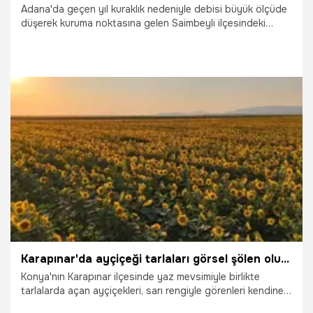
Adana'da geçen yıl kuraklık nedeniyle debisi büyük ölçüde
düşerek kuruma noktasına gelen Saimbeyli ilçesindeki
Obruk Şelalesi, bu yıl etkili olan yağışlarla yeniden
çağlamaya başladı. Kent merkezinde hissedilen hava
sıcaklığının 40 dereceyi bulmasıyla sıcaktan bunalan
vatandaşlar, serinlemek için yaklaşık 2 bin rakımlı Obruk
Şelalesi Tabiat Parkı'na akın etti.
29.07.2026
Adana
Karapınar'da ayçiçeği tarlaları görsel şölen oluşturuyor
Konya'nın Karapınar ilçesinde yaz mevsimiyle birlikte
tarlalarda açan ayçiçekleri, sarı rengiyle görenleri kendine
hayran bırakıyor.