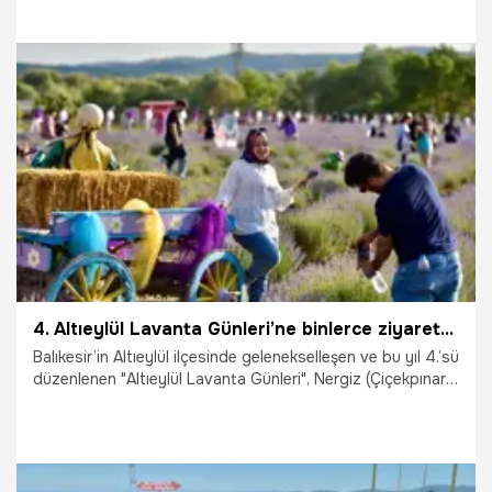
Adana merkezi ve çevre illerden vatandaşlar, kadın
girişimcilerin çorak arazileri dönüştürerek oluşturduğu Feke
ilçesindeki lavanta bahçelerinde hem serinledi hem de mor
renge bürünen tarlalarda fotoğraf çektirdi.
30.06.2026
Adana
4. Altıeylül Lavanta Günleri’ne binlerce ziyaretçi akın etti: Üç gün boyunca bölge ekonomisine can suyu oldular!
Balıkesir’in Altıeylül ilçesinde gelenekselleşen ve bu yıl 4.’sü
düzenlenen "Altıeylül Lavanta Günleri", Nergiz (Çiçekpınar)
Mahallesi’nde mor tarlaların büyüleyici atmosferinde
gerçekleştirildi. Üç gün boyunca müzik konserlerinden ritim
şovlarına, dekoratif fotoğraf alanlarından çocuk oyun
parklarına kadar rengarenk etkinliklere sahne olan festival,
çevre illerden gelen binlerce doğaseveri ağırladı. Bölge