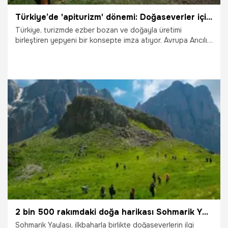
Türkiye’de 'apiturizm' dönemi: Doğaseverler için 9 benzersiz arıcılık rotası kuruldu: Yeni bir turizm alanı doğuyor
Türkiye, turizmde ezber bozan ve doğayla üretimi
birleştiren yepyeni bir konsepte imza atıyor. Avrupa Arıcılık
Federasyonu Bilim Komitesi Başkanı Prof. Dr. Aslı Özkırım
ve "apiTURroute" kurucusu Mustafa Ertekin öncülüğünde 3
yıl önce başlatılan apiturizm (arıcılık ve doğa turizmi)
projesi, Türkiye genelinde 9 özel rota ile meyvelerini verdi.
Hiçbiri arıcı olmayan doğaseverler, özel maskelerini takıp
kovan başına geçerek balın ve emeğin izini sürüyor.
19.05.2026
Gündem
2 bin 500 rakımdaki doğa harikası Sohmarik Yaylası hayran bırakıyor
Sohmarik Yaylası, ilkbaharla birlikte doğaseverlerin ilgi