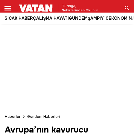
Türkiye,
Şehirlerinden Okunur
SICAK HABER
ÇALIŞMA HAYATI
GÜNDEM
ŞAMPİY10
EKONOMİ
M
Ara
Haberler
Gündem Haberleri
Avrupa’nın kavurucu