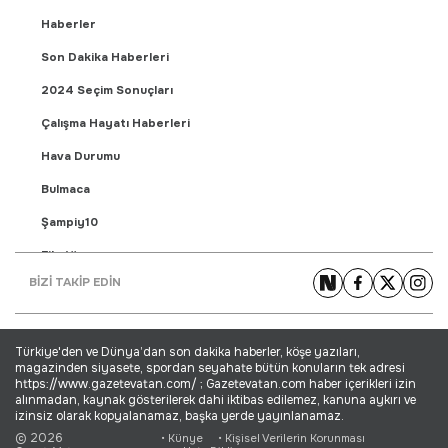
Haberler
Son Dakika Haberleri
2024 Seçim Sonuçları
Çalışma Hayatı Haberleri
Hava Durumu
Bulmaca
Şampiy10
Fikstür
BİZİ TAKİP EDİN
Puan Durumu
Gündem Haberleri
Türkiye'den ve Dünya’dan son dakika haberler, köşe yazıları,
Yaşam Haberleri
magazinden siyasete, spordan seyahate bütün konuların tek adresi
https://www.gazetevatan.com/ ; Gazetevatan.com haber içerikleri izin
Ekonomi Haberleri
alınmadan, kaynak gösterilerek dahi iktibas edilemez, kanuna aykırı ve
izinsiz olarak kopyalanamaz, başka yerde yayınlanamaz.
Dünya Haberleri
© 2026
• Künye
• Kişisel Verilerin Korunması