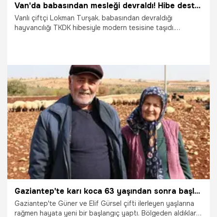
Van'da babasından mesleği devraldı! Hibe desteğiyle modern tesis kurup işini büyüttü
Vanlı çiftçi Lokman Turşak, babasından devraldığı
hayvancılığı TKDK hibesiyle modern tesisine taşıdı.
Küçükbaştan büyükbaş hayvancılığa geçiş yaparak hayvan
sayısını 250'ye çıkarmayı hedefliyor.
27.11.2025
Van
Gaziantep'te karı koca 63 yaşından sonra başladı! 1 günde 2 katına çıkardılar
Gaziantep'te Güner ve Elif Gürsel çifti ilerleyen yaşlarına
rağmen hayata yeni bir başlangıç yaptı. Bölgeden aldıkları