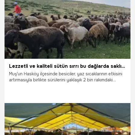
kez gerçekleştirilen ve 10 gün sürecek olan bu zorlu kırkma
maratonunda renkli görüntüler sahne alıyor.
7.07.2026
Gündem
Lezzetli ve kaliteli sütün sırrı bu dağlarda saklı! Muş'ta yayla mesaisi başladı
Muş'un Hasköy ilçesinde besiciler, yaz sıcaklarının etkisini
artırmasıyla birlikte sürülerini yaklaşık 2 bin rakımdaki
yaylalara çıkarırken, burada elde edilen sütün daha kaliteli
ve lezzetli olduğunu söylüyor.
26.06.2026
Gündem