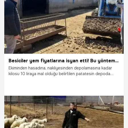
mesainin detayları!
4.04.2026
Gündem
Besiciler yem fiyatlarına isyan etti! Bu yöntemle maliyeti düşürdü
Ekiminden hasadına, nakliyesinden depolamasına kadar
kilosu 10 liraya mal olduğu belirtilen patatesin depoda
kalanları besiciler tarafından 70 kuruştan alınıp hayvanlara
yediriliyor.
2.04.2026
Gündem