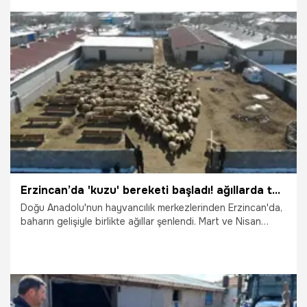
çıkıyor.
14.04.2026
Gündem
Erzincan’da 'kuzu' bereketi başladı! ağıllarda tatlı telaş başladı, 2026’nın ilk kuzuları dünyaya geldi! Besiciler adeta bebek gibi bakıyor
Doğu Anadolu'nun hayvancılık merkezlerinden Erzincan'da,
baharın gelişiyle birlikte ağıllar şenlendi. Mart ve Nisan
aylarını kapsayan kritik doğum sürecinde binlerce kuzu
hayata gözlerini açarken, besiciler için uykusuz geceler
başladı. "Bebek gibi" bakılan kuzular, zorlu kış şartlarına
rağmen üreticinin yüzünü güldürüyor. İlk etapta 60
kuzunun doğduğu işletmelerde hedef, sürüleri katlayarak
yaylalara hazırlanmak. İşte Erzincan'daki o hummalı