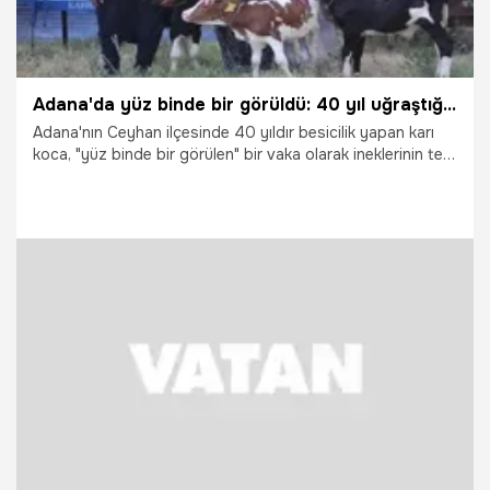
Adana'da yüz binde bir görüldü: 40 yıl uğraştığı iş hayatının sürprizini getirdi
Adana'nın Ceyhan ilçesinde 40 yıldır besicilik yapan karı
koca, "yüz binde bir görülen" bir vaka olarak ineklerinin tek
doğumda dünyaya getirdiği üçüz buzağalara gözleri gibi
bakıyor.
27.07.2026
Adana