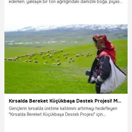
ederken, yaklaşık bir ton ağırlığındaki damızlık boğa, piyasa
ortalamasının altındaki fiyatıyla dikkati çekti.
29.04.2026
Bursa
Kırsalda Bereket Küçükbaşa Destek Projesi! Muş'ta başvurular başladı: 100 baş küçükbaş hayvan temin edilecek
Gençlerin kırsalda üretime katılımını artırmayı hedefleyen
"Kırsalda Bereket Küçükbaşa Destek Projesi" için
başvurular başladı. Proje, özellikle Muş’ta hayvancılıkla
uğraşan genç besiciler için önemli bir fırsat olarak öne