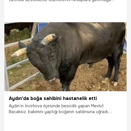
başladı. Adana genelindeki binlerce üreticiyi kapsayan
ödemelerle, tarımsal üretime dev bir kaynak daha aktarılmış
oldu.
17.03.2026
Adana
Aydın'da boğa sahibini hastanelik etti
Aydın’ın İncirliova ilçesinde besicilik yapan Mevlüt
Bacaksız, bakımını yaptığı boğanın saldırısına uğradı.
Kaburgalarında kırıklar oluşan Bacaksız, hastanede tedavi
altına alındı.