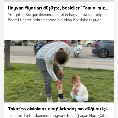
Hayvan fiyatları düşüşte, besiciler ‘Tam alım zamanı’ diyor
Yozgat’ın Sorgun ilçesinde kurulan hayvan pazarı bölgenin
önemli ticaret noktalarından biri olma özelliğini taşıyor.
25.07.2026
Vatan TV
Tokat'ta akılalmaz olay! Arkadaşının düğünü için bacağındaki keneyle saatlerce dolaştı
Tokat'ın Turhal ilçesinde hayvancılıkla uğraşan Hadi Çelik,