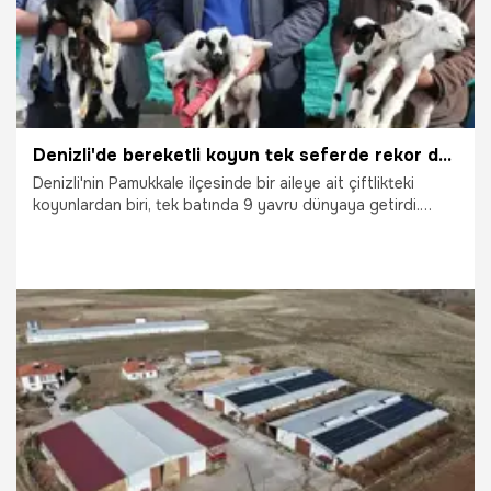
Denizli'de bereketli koyun tek seferde rekor doğum yaptı! Kuzuları gören köylüler şaşkın
Denizli'nin Pamukkale ilçesinde bir aileye ait çiftlikteki
koyunlardan biri, tek batında 9 yavru dünyaya getirdi.
Cemil Doğan, 6 yıldır besicilik yaptığını belirtip, ilk kez 9
kuzu dünya getiren koyun duyduğunu söylerken; Veteriner
Hekim Lütfi Emreoğlu da yaşanan durumun nadir görülen
bir olay olduğunu söyledi.
19.02.2026
Denizli