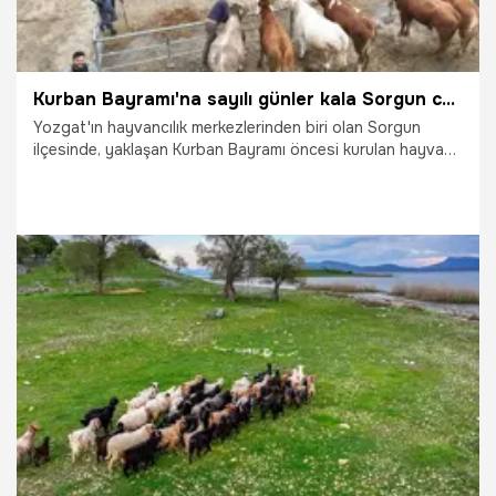
Kurban Bayramı'na sayılı günler kala Sorgun canlı hayvan pazarında hareketlilik yaşandı
Yozgat'ın hayvancılık merkezlerinden biri olan Sorgun
ilçesinde, yaklaşan Kurban Bayramı öncesi kurulan hayvan
pazarında hareketli dakikalar yaşandı. Türkiye'nin en büyük
hayvan pazarlarından biri olan Sorgun Hayvan Pazarı, hem
çevre illerden gelen besicileri hem de kurban ibadetini
yerine getirmek isteyen vatandaşları ağırlıyor.
14.05.2026
Gündem