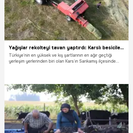
Yağışlar rekolteyi tavan yaptırdı: Karslı besicilerin yüzü gülüyor!
Türkiye’nin en yüksek ve kış şartlarının en ağır geçtiği
yerleşim yerlerinden biri olan Kars’ın Sarıkamış ilçesinde
çiftçiler, zorlu kış ayları öncesinde hayvanlarının yem
ihtiyacını karşılamak amacıyla mera ve çayırlarda ot biçim
mesaisine başladı. Yılın yaklaşık 6 ayını kar altında geçiren
bölgede besiciler, biçilen otları balya haline getirerek kışlık
yem stoklarını hazırlıyor.
5.08.2026
Gündem