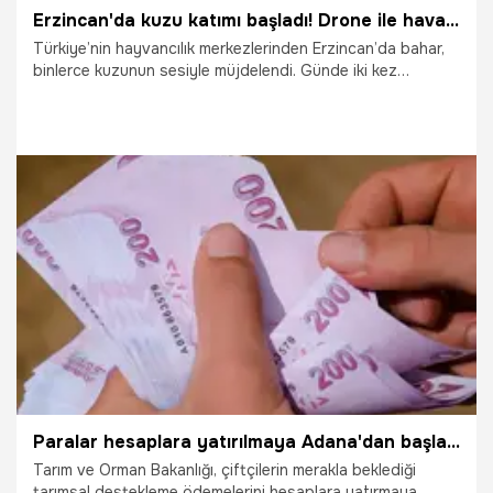
Erzincan'da kuzu katımı başladı! Drone ile havadan görüntülendi
Türkiye’nin hayvancılık merkezlerinden Erzincan’da bahar,
binlerce kuzunun sesiyle müjdelendi. Günde iki kez
gerçekleşen ve "kuzu katımı" olarak bilinen o meşhur
buluşma anı, yaylalarda adeta bir görsel şölene dönüştü.
Annelerinden ayrı tutulan kuzuların, kapıların açılmasıyla
birlikte binlerce koyun arasından kendi annelerini saniyeler
içinde bulup ona koştuğu anlar, izleyenleri hayran bıraktı.
Üreticilerin binbir emekle sürdürdüğü bu geleneksel süreç,
hem doğanın ritmini hem de besiciliğin zorluğunu bir kez
31.03.2026
Gündem
daha hatırlattı.
Paralar hesaplara yatırılmaya Adana'dan başladı! e-Devlet üzerinden hemen kontrol edin
Tarım ve Orman Bakanlığı, çiftçilerin merakla beklediği
tarımsal destekleme ödemelerini hesaplara yatırmaya