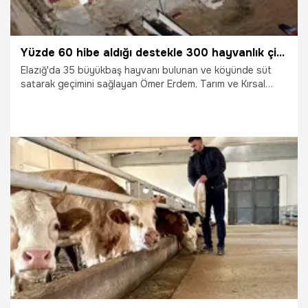
Yüzde 60 hibe aldığı destekle 300 hayvanlık çiftlik kurdu! Şimdi ülke ekonomisine katkı sağlıyor
Elazığ'da 35 büyükbaş hayvanı bulunan ve köyünde süt
satarak geçimini sağlayan Ömer Erdem, Tarım ve Kırsal
Kalkınmayı Destekleme Kurumu'ndan (TKDK) aldığı destekle
300 büyükbaş çiftliği kurdu. Eski geleneksel yöntemden
modern üretime geçen Erdem, ülke ekonomisine katkı
sağlıyor.
21.12.2025
Elazığ