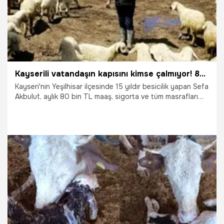
Kayserili vatandaşın kapısını kimse çalmıyor! 80 bin lira maaş veriyorlar ama çalışacak eleman bulamıyorlar
Kayseri'nin Yeşilhisar ilçesinde 15 yıldır besicilik yapan Sefa
Akbulut, aylık 80 bin TL maaş, sigorta ve tüm masrafları
karşılamasına rağmen çalıştıracak eleman bulamıyor.
Hayvanlarını satma noktasına gelen üreticinin et ve süt
fiyatları ile ilgili sözleri ise dikkat çekti.
2.04.2026
Kayseri