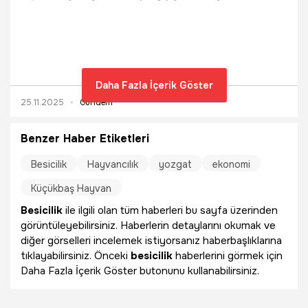
destekle geçim kaynakları oldu. Her gün yaparak iki katına
çıkardılar.
Daha Fazla İçerik Göster
25.11.2025
Gündem
Benzer Haber Etiketleri
Besicilik
Hayvancılık
yozgat
ekonomi
Küçükbaş Hayvan
Besicilik
ile ilgili olan tüm haberleri bu sayfa üzerinden
görüntüleyebilirsiniz. Haberlerin detaylarını okumak ve
diğer görselleri incelemek istiyorsanız haberbaşlıklarına
tıklayabilirsiniz. Önceki
besicilik
haberlerini görmek için
Daha Fazla İçerik Göster butonunu kullanabilirsiniz.