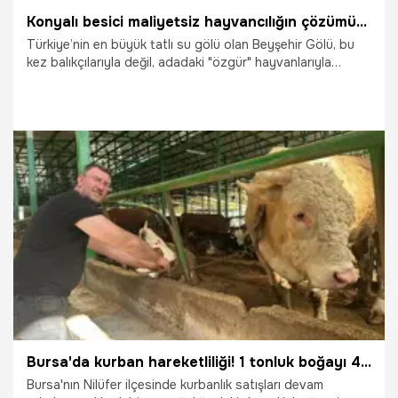
Konyalı besici maliyetsiz hayvancılığın çözümünü buldu: Adanın tek sakinleri onlar: Dronla takip ederken fark etti
Türkiye’nin en büyük tatlı su gölü olan Beyşehir Gölü, bu
kez balıkçılarıyla değil, adadaki "özgür" hayvanlarıyla
konuşuluyor! Kurucuova Mahallesi açıklarındaki 100
dekarlık Karaada’ya hayvanlarını bırakan besici Ali Açar,
maliyetsiz ve zahmetsiz hayvancılığın formülünü buldu.
Kurt ve çakal gibi yırtıcıların ulaşamadığı adada, hayvanlar
sadece göl suyu ve doğal meralarla besleniyor. Balık av
yasağı nedeniyle adaya gidemeyen Açar’ın 1,5 ay sonra AA
dronu ile izlediği görüntülerdeki "yavru sürprizi" ise
30.04.2026
Konya
yürekleri ısıttı.
Bursa'da kurban hareketliliği! 1 tonluk boğayı 400 bin liraya sattı
Bursa'nın Nilüfer ilçesinde kurbanlık satışları devam