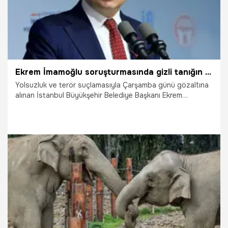
Ekrem İmamoğlu soruşturmasında gizli tanığın ifadesi ortaya çıktı: CHP’ye destek karşılığında örgüte yardım ettiler
Yolsuzluk ve terör suçlamasıyla Çarşamba günü gözaltına
alınan İstanbul Büyükşehir Belediye Başkanı Ekrem
İmamoğlu ve soruşturma kapsamındaki 106 şüpheli
hakkında yeni bilgiler ortaya çıktı. İddiaya göre bir İBB
çalışanı gizli tanık olurken, bir örgüt üyesinin de
soruşturma kapsamında ifadesinin alındı.
21.03.2025
Gündem