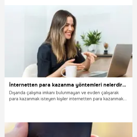
toplumsal direnç olmadığını söyleyerek, “Toplum yolun en
iyisini, kuralların da içselleştirilip, doğru takip edilmesini,
denetlenmesini istiyor" dedi.
21.10.2025
Gündem
İnternetten para kazanma yöntemleri nelerdir? İnternetten para kazanmak için neler yapılabilir?
Dışarıda çalışma imkanı bulunmayan ve evden çalışarak
para kazanmak isteyen kişiler internetten para kazanmak
için çeşitli yöntemler araştırmaktadır. İnsanlar günlerinin
büyük bir çoğunluğunu internette geçirmektedir.
İnternetten para kazanmak elbette mümkündür. Ancak
kolay yoldan para kazanmak gibi bir durum söz konusu
değildir. İnternet üzerinden yaptığınız işe göre elde
edeceğiniz gelirde de farklılıklar olacağını söylemek