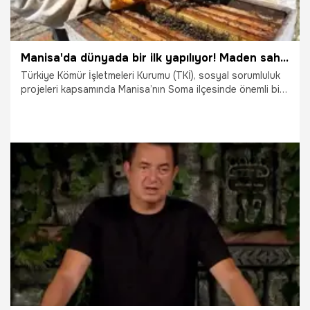
Manisa'da dünyada bir ilk yapılıyor! Maden sahasında üretimine başlanıyor
Türkiye Kömür İşletmeleri Kurumu (TKİ), sosyal sorumluluk
projeleri kapsamında Manisa’nın Soma ilçesinde önemli bir
projeyi daha hayata geçirdi. Üretimi tamamlanan maden
sahalarının doğaya kazandırılması ve kırsal kalkınmanın
desteklenmesi amacıyla başlatılan "Arı gibi çalışanlara bal
gibi destek" temalı arıcılık projesi meyvelerini vermeye
başladı.
28.05.2025
Gündem