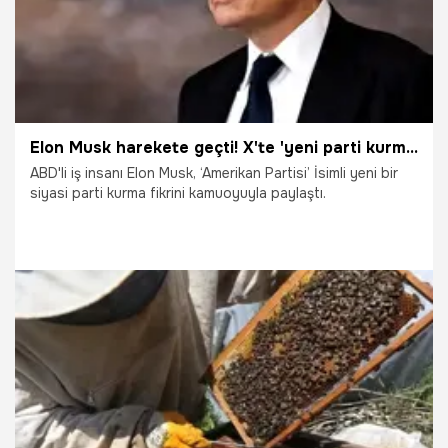
Elon Musk harekete geçti! X'te 'yeni parti kurma' anketi
ABD'li iş insanı Elon Musk, ‘Amerikan Partisi’ İsimli yeni bir
siyasi parti kurma fikrini kamuoyuyla paylaştı.
7.06.2025
Dünya