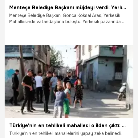
Menteşe Belediye Başkanı müjdeyi verdi: Yerkesik 2027’de doğalgaza kavuşacak
Menteşe Belediye Başkanı Gonca Köksal Aras, Yerkesik
Mahallesinde vatandaşlarla buluştu. Yerkesik pazarında
üreticilerle buluşan Başkan Köksal Aras, daha sonra
Yerkesik Meydanında vatandaşlarla bir araya geldi.
12.12.2025
Gündem
Türkiye'nin en tehlikeli mahallesi o ilden çıktı: Ne Çinçin ne de Tarlabaşı! Yapay zeka belirledi, validen yorum geldi
Türkiye'nin en tehlikeli mahallelerini yapay zeka belirledi.