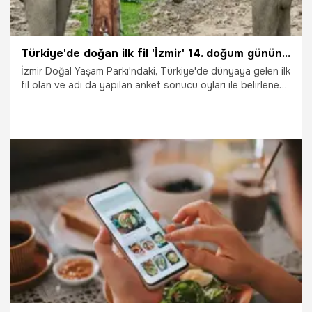
Türkiye'de doğan ilk fil 'İzmir' 14. doğum gününü kutladı:
İzmir Doğal Yaşam Parkı'ndaki, Türkiye'de dünyaya gelen ilk
fil olan ve adı da yapılan anket sonucu oyları ile belirlenen
fil ‘İzmir’ için 14’üncü yaş günü kutlaması yapıldı. Etkinlikte
İzmir, kendisi için bal kabağı ve meyvelerle hazırlanan
pastayı yedi.
9.02.2025
Gündem