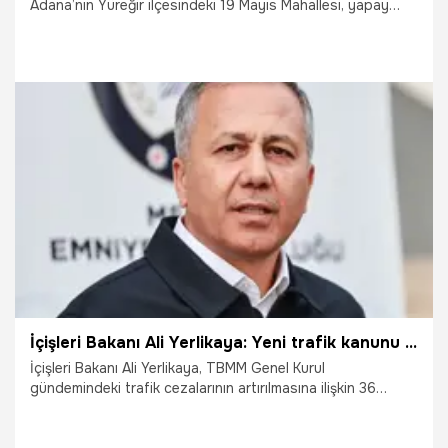
Adana’nın Yüreğir ilçesindeki 19 Mayıs Mahallesi, yapay
zeka değerlendirmesine göre, Türkiye’nin en tehlikeli
mahalleleri listesinde yer aldı. Mahallede yaşayanlardan
bazıları değerlendirmeyi doğru bulurken bazıları da
haksızlık yapıldığını savundu. Perişan Yanar (52),
"Mahallemizi kötülüyorlar ama burası çok güzel. Burada
herkes birbiriyle yardımlaşır. Kapımız herkese açık" dedi.
25.11.2025
Adana
İçişleri Bakanı Ali Yerlikaya: Yeni trafik kanunu 1 Ocak'ta yürürlüğe girecek
İçişleri Bakanı Ali Yerlikaya, TBMM Genel Kurul
gündemindeki trafik cezalarının artırılmasına ilişkin 36
maddelik kanun teklifinin 1 Ocak 2026'dan itibaren
yürürlüğe gireceğini söyledi. Yerlikaya, teklif ile ilgili