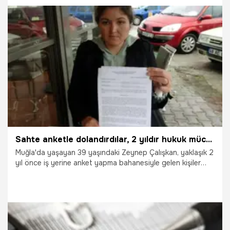
alarak İçişleri Bakanlığı'nın böyle bir çalışmasının olmadığını
öğrenen mahalle muhtarı Zehra Er, şüphelilerin bazı
binalardaki güvenlik kamera görüntülerini paylaşarak
mahalleliyi uyardı.
7.05.2025
Gündem
Sahte anketle dolandırdılar, 2 yıldır hukuk mücadelesi veriyor
Muğla'da yaşayan 39 yaşındaki Zeynep Çalışkan, yaklaşık 2
yıl önce iş yerine anket yapma bahanesiyle gelen kişiler
tarafından kandırıldığını, sonrasında hakkında 25 bin TL'lik
borç iddiasıyla icra işlemleri başlatıldığını söyledi. Çalışkan,
bu süreçte birçok şehirde tekrar tekrar açılan davalarla
uğraştığını ve 2 yıldır hukuk mücadelesi verdiğini belirtti.