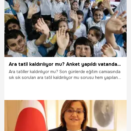
14.05.2026
Gündem
Ara tatil kaldırılıyor mu? Anket yapıldı vatandaş cevap verdi! Bakan Tekin de son sözünü söyledi
Ara tatiller kaldırılıyor mu? Son günlerde eğitim camiasında
sık sık sorulan ara tatil kaldırılıyor mu sorusu hem yapılan
anketlerde hem de Milli Eğitim Bakanı Yusuf Tekin
tarafından cevaplandı. İşte ara tatilin kaldırılması ile ilgili
iddialara Bakan Tekin'in cevabı...
9.03.2026
Gündem