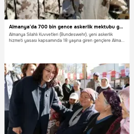
Almanya’da 700 bin gence askerlik mektubu gönderildi
Almanya Silahlı Kuvvetleri (Bundeswehr), yeni askerlik
hizmeti yasası kapsamında 18 yaşına giren gençlere Alman
ordusunda görev yapmak isteyip istemedikleri, sağlık
problemleri olup olmadığı ve boy-kilo gibi kişisel bilgilerin
sorulduğu formların bulunduğu mektupları bugün
göndermeye başladı.
15.01.2026
Dünya