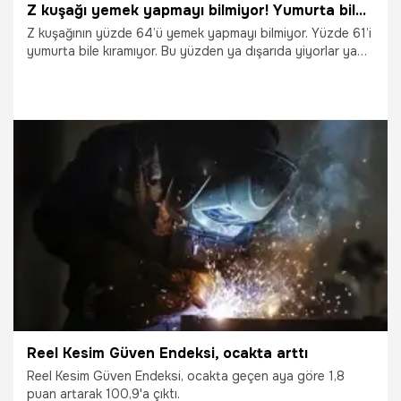
Z kuşağı yemek yapmayı bilmiyor! Yumurta bile kıramıyorlar
Z kuşağının yüzde 64’ü yemek yapmayı bilmiyor. Yüzde 61’i
yumurta bile kıramıyor. Bu yüzden ya dışarıda yiyorlar ya
da eve paket servis istiyorlar. Onlara göre yemek pişirmek
stresli bir iş.
29.01.2025
Gündem
Reel Kesim Güven Endeksi, ocakta arttı
Reel Kesim Güven Endeksi, ocakta geçen aya göre 1,8
puan artarak 100,9'a çıktı.