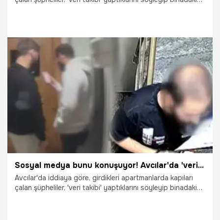
bazı kişilerin kimlik bilgilerini alıp tablete kaydetti. 'Engelli
derneğine bağış' adı altında para da toplayan şüpheliler
sahte makbuz da kesti. Avcılar Kaymakamlığı'ndan bilgi
alarak İçişleri Bakanlığı'nın böyle bir çalışmasının olmadığını
öğrenen mahalle muhtarı Zehra Er, şüphelilerin bazı
binalardaki güvenlik kamera görüntülerini paylaşarak
mahalleliyi uyardı.
7.05.2025
Gündem
Sosyal medya bunu konuşuyor! Avcılar'da 'veri takibi' yalanıyla dolandırıcılık şoku!
Avcılar'da iddiaya göre, girdikleri apartmanlarda kapıları
çalan şüpheliler, 'veri takibi' yaptıklarını söyleyip binadaki
bazı kişilerin kimlik bilgilerini alıp tablete kaydetti. 'Engelli
derneğine bağış' adı altında para da toplayan şüpheliler
sahte makbuz da kesti. Avcılar Kaymakamlığı'ndan bilgi