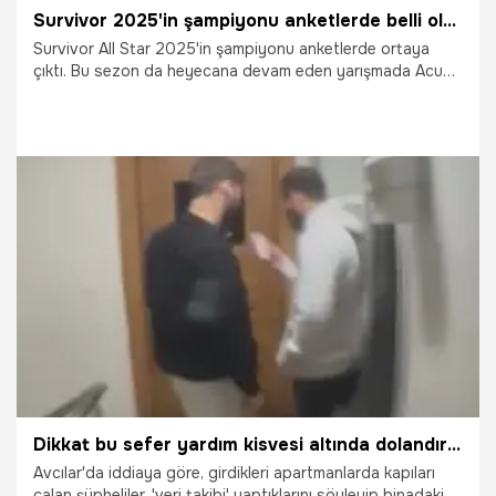
Survivor 2025'in şampiyonu anketlerde belli oldu! Acun Ilıcalı açıkladı
Survivor All Star 2025'in şampiyonu anketlerde ortaya
çıktı. Bu sezon da heyecana devam eden yarışmada Acun
Ilıcalı'nın sosyal medyada açtığı 'Survivor'da şampiyon kim
olur' anketinin sonucu belli oldu.
25.05.2025
Magazin
Dikkat bu sefer yardım kisvesi altında dolandırıyorlar! 'Veri takibi' yapıyoruz deyip kimlik bilgilerini aldılar
Avcılar'da iddiaya göre, girdikleri apartmanlarda kapıları
çalan şüpheliler, 'veri takibi' yaptıklarını söyleyip binadaki