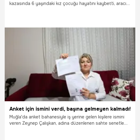
kazasında 6 yaşındaki kız çocuğu hayatını kaybetti, aracı
kullanan 17 yaşındaki ağabeyi yaralandı.
28.07.2026
Gündem
Anket için ismini verdi, başına gelmeyen kalmadı!
Muğla'da anket bahanesiyle iş yerine gelen kişilere ismini
veren Zeynep Çalışkan, adına düzenlenen sahte senetle
icralık oldu. Banka hesaplarına ve maaşına haciz konulan
Çalışkan, başlattığı hukuk mücadelesini kazandı.