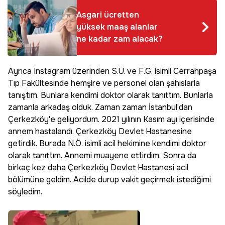
Asgari ücretten
yüksek maaş alanlar
ne kadar zam alacak?
Ayrıca Instagram üzerinden S.U. ve F.G. isimli Cerrahpaşa
Tıp Fakültesinde hemşire ve personel olan şahıslarla
tanıştım. Bunlara kendimi doktor olarak tanıttım. Bunlarla
zamanla arkadaş olduk. Zaman zaman İstanbul’dan
Çerkezköy'e geliyordum. 2021 yılının Kasım ayı içerisinde
annem hastalandı. Çerkezköy Devlet Hastanesine
getirdik. Burada N.Ö. isimli acil hekimine kendimi doktor
olarak tanıttım. Annemi muayene ettirdim. Sonra da
birkaç kez daha Çerkezköy Devlet Hastanesi acil
bölümüne geldim. Acilde durup vakit geçirmek istediğimi
söyledim.