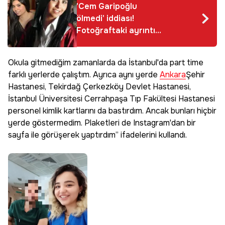
'Cem Garipoğlu
ölmedi' iddiası!
Fotoğraftaki ayrıntı
ifşa oldu
Okula gitmediğim zamanlarda da İstanbul'da part time
farklı yerlerde çalıştım. Ayrıca aynı yerde
Ankara
Şehir
Hastanesi, Tekirdağ Çerkezköy Devlet Hastanesi,
İstanbul Üniversitesi Cerrahpaşa Tıp Fakültesi Hastanesi
personel kimlik kartlarını da bastırdım. Ancak bunları hiçbir
yerde göstermedim. Plaketleri de Instagram'dan bir
sayfa ile görüşerek yaptırdım” ifadelerini kullandı.