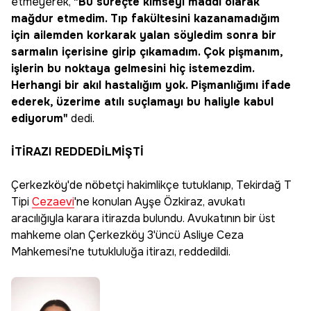
etmeyerek,
"Bu süreçte kimseyi maddi olarak
mağdur etmedim. Tıp fakültesini kazanamadığım
için ailemden korkarak yalan söyledim sonra bir
sarmalın içerisine girip çıkamadım. Çok pişmanım,
işlerin bu noktaya gelmesini hiç istemezdim.
Herhangi bir akıl hastalığım yok. Pişmanlığımı ifade
ederek, üzerime atılı suçlamayı bu haliyle kabul
ediyorum"
dedi.
İTİRAZI REDDEDİLMİŞTİ
Çerkezköy'de nöbetçi hakimlikçe tutuklanıp, Tekirdağ T
Tipi
Cezaevi
'ne konulan Ayşe Özkiraz, avukatı
aracılığıyla karara itirazda bulundu. Avukatının bir üst
mahkeme olan Çerkezköy 3'üncü Asliye Ceza
Mahkemesi'ne tutukluluğa itirazı, reddedildi.