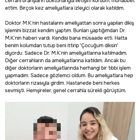
cerrahi branşların doktorlarıyla iletişim kurdum, muhabbet
ettim. Birçok kez ameliyatlara izleyici olarak katıldım.
Doktor M.K.’nin hastalarını ameliyattan sonra yapılan dikiş
işlemini bizzat kendim yaptım. Bunları yaptığımdan Dr.
M.K.’nin haberi vardı. Kendisi bana müsaade etti. Hatta
benim kolumdan tutup beni ittirip 'Çocuğum diksin'
diyordu. Sadece Dr. M.K.’nin ameliyatlarına katılmadım.
Diğer cerrahların da ameliyatlarına katıldım. Ancak bu
diğer doktorların ameliyatlarında herhangi bir tıbbi işlem
yapmadım. Sadece gözlemci oldum. Bu ameliyatlara hep
doktorların rızasıyla girdim. Hastanede beni herkes
sevmişti. Hemşireler, genel cerrahla sürekli görüştüm.