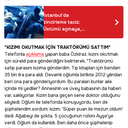
İstanbul'da
zincirleme taciz:
Üstümü açmaya,
parçalamaya başladı
"KIZIMI OKUTMAK İÇİN TRAKTÖRÜMÜ SATTIM"
Telefonla
açıklama
yapan baba Özkiraz, kızını okutmak
için sürekli para gönderdiğini belirterek, "Traktörümü
satıp parasını kızıma gönderdim. Tıp kitapları için benden
35 bin lira para aldı. Devamlı oğlumla birlikte 2012 yılından
beri ona para gönderiyordum. Bu paraları bunlar aile
içinde mi yediler? Annesinin ve üvey babasının da haberi
var, saklıyorlar. Kızım bana geçen sene doktor olduğunu
söyledi. Oğlum ile telefonda konuşuyordu, ben de
şüphelendim sordum, kızım, 'Süper puan ile mezun oldum'
dedi. Ağabeyi de şokta, 5 çocuğunun rızkını Ayşe'ye
verdi. Oğlum da kullanıldı. Ben daha önce şüphelenip