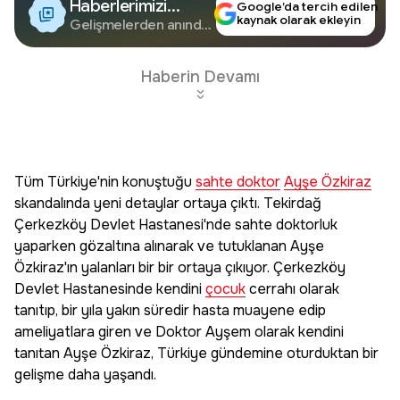
Haberlerimizi
Google’da tercih edilen
kaynak olarak ekleyin
Google'da Takip
Gelişmelerden anında
haberdar olun.
Edin
Haberin Devamı
Tüm Türkiye'nin konuştuğu
sahte doktor
Ayşe Özkiraz
skandalında yeni detaylar ortaya çıktı. Tekirdağ
Çerkezköy Devlet Hastanesi'nde sahte doktorluk
yaparken gözaltına alınarak ve tutuklanan Ayşe
Özkiraz'ın yalanları bir bir ortaya çıkıyor. Çerkezköy
Devlet Hastanesinde kendini
çocuk
cerrahı olarak
tanıtıp, bir yıla yakın süredir hasta muayene edip
ameliyatlara giren ve Doktor Ayşem olarak kendini
tanıtan Ayşe Özkiraz, Türkiye gündemine oturduktan bir
gelişme daha yaşandı.