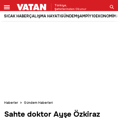
Türkiye,
Şehirlerinden Okunur
SICAK HABER
ÇALIŞMA HAYATI
GÜNDEM
ŞAMPİY10
EKONOMİ
M
Ara
Haberler
Gündem Haberleri
Sahte doktor Ayşe Özkiraz