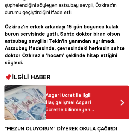
şüphelendiğini söyleyen astsubay sevgili, Özkiraz'ın
durumu geçiştirdiğini ifade etti.
Özkiraz'ın erkek arkadaşı 15 gün boyunca kulak
burun servisinde yattı. Sahte doktor biran olsun
astsubay sevgilisi Tekin'in yanından ayrılmadı.
Astsubay ifadesinde, çevresindeki herkesin sahte
doktor Özkiraz'a 'hocam' şeklinde hitap ettiğini
söyledi.
İLGİLİ HABER
Asgari ücret ile ilgili
flaş gelişme! Asgari
ücrette bilinmeyen
detay ortaya çıktı
"MEZUN OLUYORUM" DİYEREK OKULA ÇAĞIRDI