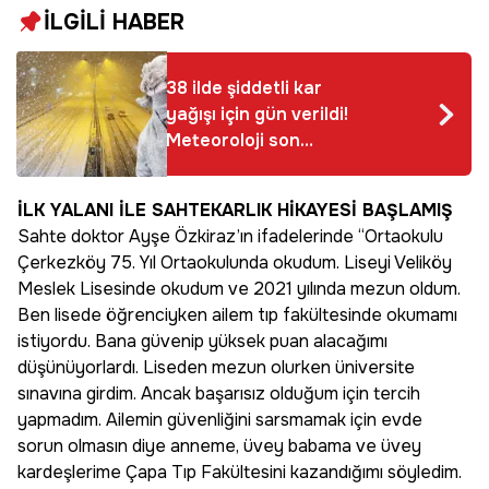
İLGİLİ HABER
38 ilde şiddetli kar
yağışı için gün verildi!
Meteoroloji son
dakika açıkladı, hava
buz kesecek
İLK YALANI İLE SAHTEKARLIK HİKAYESİ BAŞLAMIŞ
Sahte doktor Ayşe Özkiraz’ın ifadelerinde “Ortaokulu
Çerkezköy 75. Yıl Ortaokulunda okudum. Liseyi Veliköy
Meslek Lisesinde okudum ve 2021 yılında mezun oldum.
Ben lisede öğrenciyken ailem tıp fakültesinde okumamı
istiyordu. Bana güvenip yüksek puan alacağımı
düşünüyorlardı. Liseden mezun olurken üniversite
sınavına girdim. Ancak başarısız olduğum için tercih
yapmadım. Ailemin güvenliğini sarsmamak için evde
sorun olmasın diye anneme, üvey babama ve üvey
kardeşlerime Çapa Tıp Fakültesini kazandığımı söyledim.