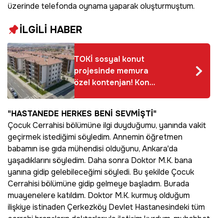
üzerinde telefonda oynama yaparak oluşturmuştum.
İLGİLİ HABER
TOKİ sosyal konut
projesinde memura
özel kontenjan! Konut
kredisine de indirim
müjdesi
"HASTANEDE HERKES BENİ SEVMİŞTİ"
Çocuk Cerrahisi bölümüne ilgi duyduğumu, yanında vakit
geçirmek istediğimi söyledim. Annemin öğretmen
babamın ise gıda mühendisi olduğunu, Ankara'da
yaşadıklarını söyledim. Daha sonra Doktor M.K. bana
yanına gidip gelebileceğimi söyledi. Bu şekilde Çocuk
Cerrahisi bölümüne gidip gelmeye başladım. Burada
muayenelere katıldım. Doktor M.K. kurmuş olduğum
ilişkiye istinaden Çerkezköy Devlet Hastanesindeki tüm