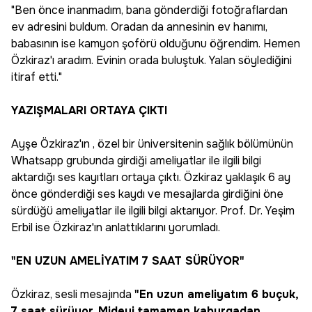
"Ben önce inanmadım, bana gönderdiği fotoğraflardan
ev adresini buldum. Oradan da annesinin ev hanımı,
babasının ise kamyon şoförü olduğunu öğrendim. Hemen
Özkiraz'ı aradım. Evinin orada buluştuk. Yalan söylediğini
itiraf etti."
YAZIŞMALARI ORTAYA ÇIKTI
Ayşe Özkiraz'ın , özel bir üniversitenin sağlık bölümünün
Whatsapp grubunda girdiği ameliyatlar ile ilgili bilgi
aktardığı ses kayıtları ortaya çıktı. Özkiraz yaklaşık 6 ay
önce gönderdiği ses kaydı ve mesajlarda girdiğini öne
sürdüğü ameliyatlar ile ilgili bilgi aktarıyor. Prof. Dr. Yeşim
Erbil ise Özkiraz'ın anlattıklarını yorumladı.
"EN UZUN AMELİYATIM 7 SAAT SÜRÜYOR"
Özkiraz, sesli mesajında
"En uzun ameliyatım 6 buçuk,
7 saat sürüyor. Mideyi tamamen kaburgadan