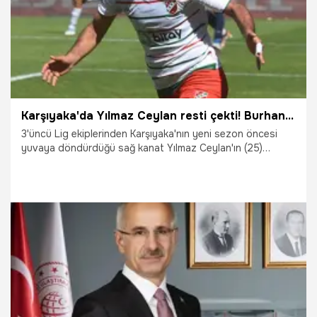
Karşıyaka'da Yılmaz Ceylan resti çekti! Burhanettin Basatemür'ün dediği oldu
3'üncü Lig ekiplerinden Karşıyaka'nın yeni sezon öncesi
yuvaya döndürdüğü sağ kanat Yılmaz Ceylan'ın (25)
kendisine gelen teklifleri geri çevirdiği ifade edildi.
29.07.2026
Şampiy10