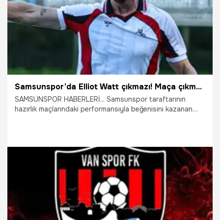
Samsunspor’da Elliot Watt çıkmazı! Maça çıkmadan ceza geldi, düğmeye basıldı
SAMSUNSPOR HABERLERİ... Samsunspor taraftarının
hazırlık maçlarındaki performansıyla beğenisini kazanan
Elliot Watt’ın İskoçya’da aldığı 4 maçlık cezanın Süper
Lig’de geçerli olup olmayacağı merak konusu oldu.
Samsunspor İcra Kurulu Üyesi Fazlıhan Carus, konuyla
alakalı sosyal medyadan açıklama yaptı.
5.08.2026
Samsun