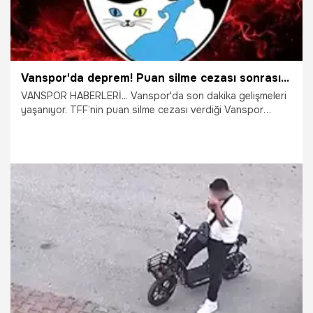
Vanspor'da deprem! Puan silme cezası sonrası bomba karar
VANSPOR HABERLERİ... Vanspor'da son dakika gelişmeleri
yaşanıyor. TFF’nin puan silme cezası verdiği Vanspor
Kulübü’nden açıklama geldi. Kulüp, cezaya itiraz edeceğini
duyurdu.
5.08.2026
Van