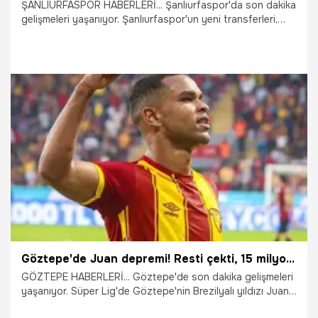
ŞANLIURFASPOR HABERLERİ... Şanlıurfaspor'da son dakika
gelişmeleri yaşanıyor. Şanlıurfaspor'un yeni transferleri,
takıma katıldıktan sadece iki hafta sonra ayrıldığını
duyurdu.
4.08.2026
Şanlıurfa
Göztepe'de Juan depremi! Resti çekti, 15 milyon Euro yalan oldu
GÖZTEPE HABERLERİ... Göztepe'de son dakika gelişmeleri
yaşanıyor. Süper Lig'de Göztepe'nin Brezilyalı yıldızı Juan,
Rusya temsilcisi CSKA Moskova'nın kapısından döndü.