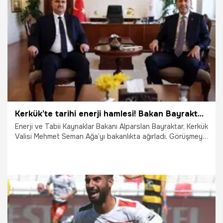
29.07.2026
Gündem
Kerkük’te tarihi enerji hamlesi! Bakan Bayraktar: Irak’ın istikrarına, ülkemizin enerji geleceğine katkı sunmaya devam edeceğiz
Enerji ve Tabii Kaynaklar Bakanı Alparslan Bayraktar, Kerkük
Valisi Mehmet Seman Ağa’yı bakanlıkta ağırladı. Görüşmeye
ilişkin açıklama yapan Bakan Bayraktar, “Ortak tarihimizden
aldığımız ilhamla Irak’ın istikrarına, ülkemizin enerji
geleceğine katkı sunmaya devam edeceğiz.” dedi.
29.07.2026
Gündem