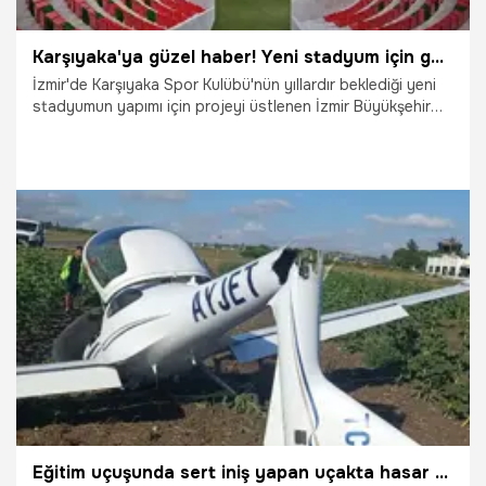
Karşıyaka'ya güzel haber! Yeni stadyum için geri sayım başladı
İzmir'de Karşıyaka Spor Kulübü'nün yıllardır beklediği yeni
stadyumun yapımı için projeyi üstlenen İzmir Büyükşehir
Belediyesi süreçle ilgili açıklama yaparken, stadın çizimlerini
yapan Mimar Bahadır Kul da aşamaların sürdüğünü söyledi.
7.08.2026
Şampiy10
Eğitim uçuşunda sert iniş yapan uçakta hasar oluştu