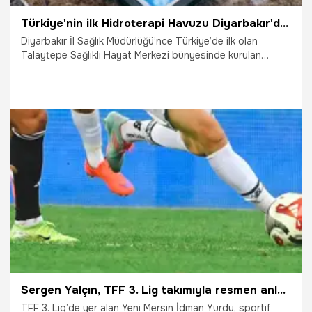
Türkiye'nin ilk Hidroterapi Havuzu Diyarbakır'da: Hizmete girdi
Diyarbakır İl Sağlık Müdürlüğü’nce Türkiye’de ilk olan
Talaytepe Sağlıklı Hayat Merkezi bünyesinde kurulan
hidroterapi havuzu hizmete açıldı.
29.07.2026
Diyarbakır
Sergen Yalçın, TFF 3. Lig takımıyla resmen anlaştı
TFF 3. Lig’de yer alan Yeni Mersin İdman Yurdu, sportif