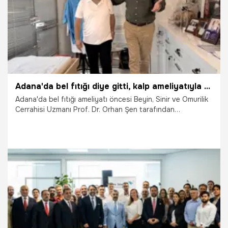
Adana'da bel fıtığı diye gitti, kalp ameliyatıyla hayata tutundu
Adana'da bel fıtığı ameliyatı öncesi Beyin, Sinir ve Omurilik
Cerrahisi Uzmanı Prof. Dr. Orhan Şen tarafından
kardiyolojiye yönlendirilen hastanın kalp damarlarından
ikisinin yüzde 92 tıkalı olduğu belirlendi. Acil bypass
ameliyatına alınan hasta sağlığına kavuştu.
2.08.2026
Adana