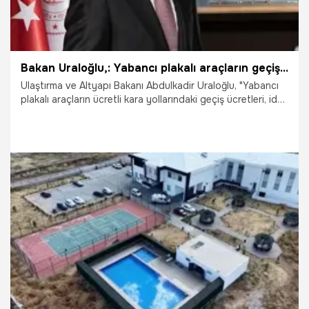
Bakan Uraloğlu,: Yabancı plakalı araçların geçiş ücretlerine düzenleneme
Ulaştırma ve Altyapı Bakanı Abdulkadir Uraloğlu, "Yabancı
plakalı araçların ücretli kara yollarındaki geçiş ücretleri, idari
para cezaları ve tahsil süreçlerine ilişkin hükümleri yeniden
düzenledik" dedi.
29.07.2026
Gündem