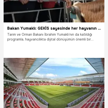
Bakan Yumaklı: GEKİS sayesinde her hayvanın dijital bir kimliği olacak
Tarım ve Orman Bakanı İbrahim Yumaklı’nın da katıldığı
programla, hayvancılıkta dijital dönüşümün önemli bir
parçası olan Güvenli Elektronik Küpe İzleme Sistemi
(GEKİS) Kars’ta uygulamaya alındı. Bakan Yumaklı, “Sistem
sayesinde, her hayvanın dijital bir kimliği olacak.
Doğumundan başlayıp; aşıları, sağlık kayıtları, hareketleri,
satış ve kesim süreçleri artık güvenli bir şekilde elektronik
ortamda takip edilecek" dedi.
7.08.2026
Gündem