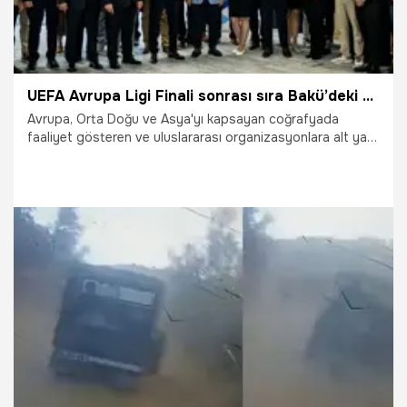
UEFA Avrupa Ligi Finali sonrası sıra Bakü’deki F1 yarışına alt yapı desteğinde
Avrupa, Orta Doğu ve Asya'yı kapsayan coğrafyada
faaliyet gösteren ve uluslararası organizasyonlara alt yapı
desteği de sunan Macaristan merkezli Türk Telekom
International, şimdi de Eylül ayında gerçekleştirilecek
Formula 1 Bakü Grand Prix’sine hazırlanıyor.
31.07.2026
Bilim ve Teknoloji