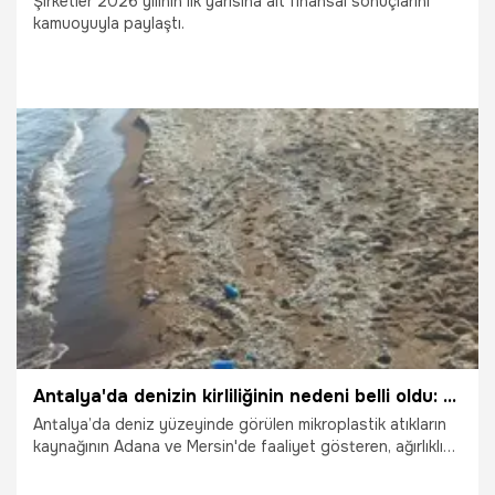
Şirketler 2026 yılının ilk yarısına ait finansal sonuçlarını
kamuoyuyla paylaştı.
6.08.2026
Ekonomi
Antalya'da denizin kirliliğinin nedeni belli oldu: Deniz yüzeyinde görülüyor
Antalya’da deniz yüzeyinde görülen mikroplastik atıkların
kaynağının Adana ve Mersin'de faaliyet gösteren, ağırlıklı
olarak Avrupa menşeili ithal plastik atıkları işleyen geri
dönüşüm tesisleri olduğunu ileri sürdü.