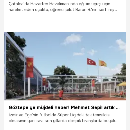
Çatalca'da Hazarfen Havalimanı'nda eğitim uçuşu için
hareket eden uçakta, öğrenci pilot Baran B.'nin sert iniş
yapması sonucu uçakta hasar oluştu. Pilot Baran B. hafif
yaralandı.
6.08.2026
Gündem
Göztepe'ye müjdeli haber! Mehmet Sepil artık gün sayıyor
İzmir ve Ege'nin futbolda Süper Lig'deki tek temsilcisi
olmasının yanı sıra son yıllarda olimpik branşlarda büyük
atılım yaparak, tesisleşme hamlelerini sürdüren Göztepe'ye