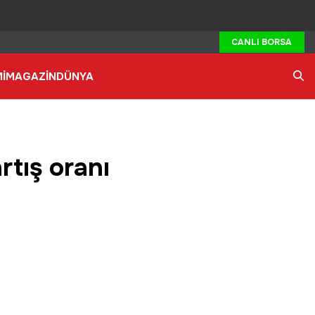
CANLI BORSA
İ
MAGAZİN
DÜNYA
Ara
rtış oranı