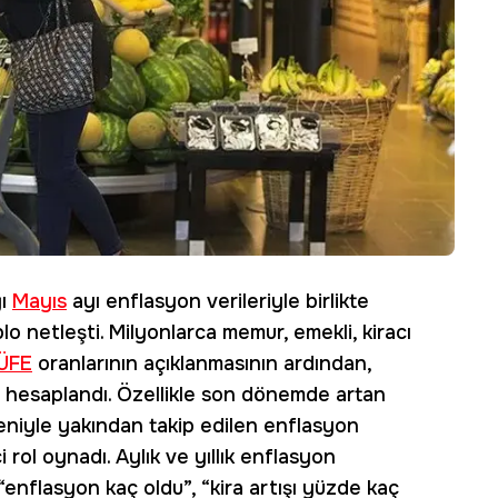
ğı
Mayıs
ayı enflasyon verileriyle birlikte
o netleşti. Milyonlarca memur, emekli, kiracı
ÜFE
oranlarının açıklanmasının ardından,
 hesaplandı. Özellikle son dönemde artan
deniyle yakından takip edilen enflasyon
i rol oynadı. Aylık ve yıllık enflasyon
 “enflasyon kaç oldu”, “kira artışı yüzde kaç