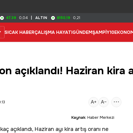
47.39
6150,19
0,04
|
ALTIN
0,21
SICAK HABER
ÇALIŞMA HAYATI
GÜNDEM
ŞAMPİY10
EKONOM
n açıklandı! Haziran kira a
:13
Kaynak:
Haber Merkezi
aç açıklandı, Haziran ayı
kira
artış
oranı ne