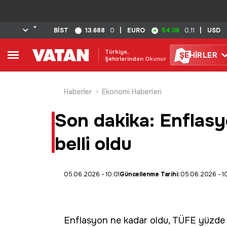
°
13.688
54.06
BİST
0
|
EURO
0,11
|
USD
Türkiye,
ŞE
HİRLER
Şehirlerinden Okunur
Haberler
Ekonomi Haberleri
Son dakika: Enflasyo
belli oldu
05.06.2026 - 10:01
Güncellenme Tarihi:
05.06.2026 - 10
Enflasyon ne kadar oldu,
TÜFE
yüzde k