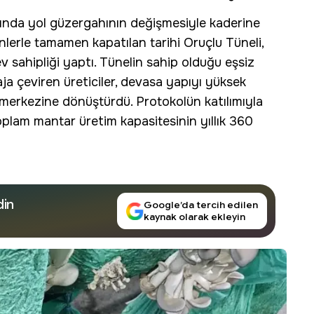
asında yol güzergahının değişmesiyle kaderine
enlerle tamamen kapatılan tarihi
Oruçlu Tüneli
,
sahipliği yaptı. Tünelin sahip olduğu eşsiz
ja çeviren üreticiler, devasa yapıyı yüksek
merkezine dönüştürdü. Protokolün katılımıyla
 toplam mantar üretim kapasitesinin yıllık 360
din
Google’da tercih edilen
kaynak olarak ekleyin