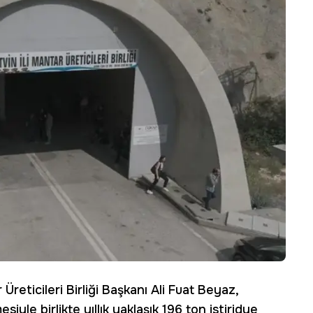
Üreticileri Birliği Başkanı Ali Fuat Beyaz,
iyle birlikte yıllık yaklaşık 196 ton istiridye