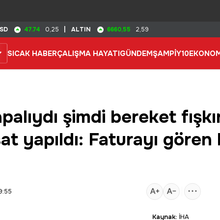
47.74
6660,55
SD
0,25
|
ALTIN
2,59
SICAK HABER
ÇALIŞMA HAYATI
GÜNDEM
ŞAMPİY10
EKONOM
apalıydı şimdi bereket fışk
sat yapıldı: Faturayı gören
9:55
Kaynak:
İHA