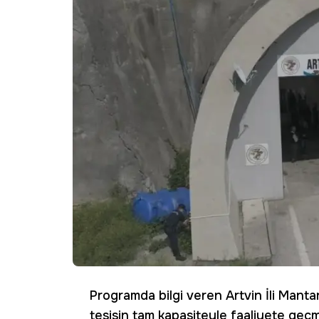
Programda bilgi veren Artvin İli Mantar 
tesisin tam kapasiteyle faaliyete geçmes