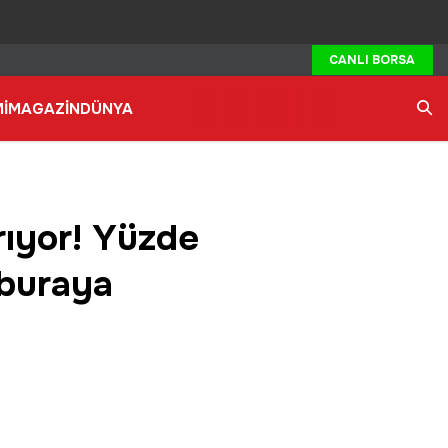
CANLI BORSA
İ
MAGAZİN
DÜNYA
Ara
ırıyor! Yüzde
 buraya