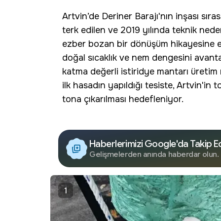
Artvin
’de
Deriner Barajı
'nın inşası sır
terk edilen ve 2019 yılında teknik ned
ezber bozan bir dönüşüm hikayesine ev 
doğal sıcaklık ve nem dengesini avanta
katma değerli
istiridye mantarı
üretim 
ilk hasadın yapıldığı tesiste, Artvin'in
tona çıkarılması hedefleniyor.
Haberlerimizi Google'da Takip E
Gelişmelerden anında haberdar olun.
1