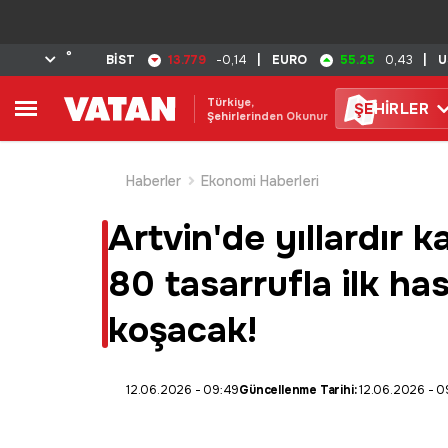
°
13.779
55.25
BİST
-0,14
|
EURO
0,43
|
U
Türkiye,
ŞE
HİRLER
Şehirlerinden Okunur
Haberler
Ekonomi Haberleri
Artvin'de yıllardır k
80 tasarrufla ilk ha
koşacak!
12.06.2026 - 09:49
Güncellenme Tarihi:
12.06.2026 - 0