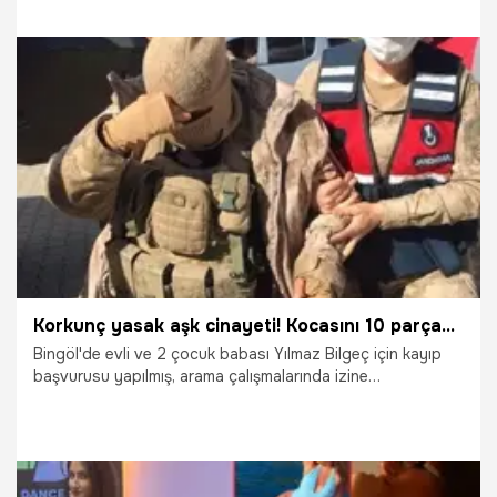
yüzleştirince aralarında ilişki olduğunu anladım. Boş arazide
yakalayarak bıçakladım” dedi. Öte yandan Suriye’ye
kaçmak isterken sınıra 50 kilometre mesafede yakalanan El
Yasin'in, ülkesindeki töreye göre eşini de öldürmeyi
planladığı belirtildi.
28.06.2021
Yaşam
Korkunç yasak aşk cinayeti! Kocasını 10 parçaya böldü
Bingöl'de evli ve 2 çocuk babası Yılmaz Bilgeç için kayıp
başvurusu yapılmış, arama çalışmalarında izine
rastlanmamıştı. Yılmaz Bilgeç'in babası foseptik
çukurundan kötü kokular alınca tüyler ürperten gerçek
ortaya çıktı. Kayıp adamın, eşi tarafından öldürülüp 10
parçaya ayrılarak çukura atıldığı öğrenildi. Kocasını öldürüp
10 parçaya ayıran Beyhan Bilgeç tutuklandı. Kadının yasak