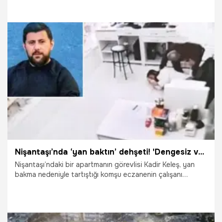
Deprem fırsatçıları, imara açılmayacak tarım arazileri
satmaya başladı.
6.04.2023
Ekonomi
Nişantaşı’nda ‘yan baktın’ dehşeti! 'Dengesiz ve takıntılı biriydi'
Nişantaşı’ndaki bir apartmanın görevlisi Kadir Keleş, yan
bakma nedeniyle tartıştığı komşu eczanenin çalışanı
Gökhan Baran’ı ruhsatsız tabancasıyla göğsünden iki
kurşunla vurarak öldürdü.