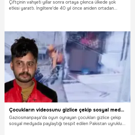
Çiftçinin vahşeti yıllar sonra ortaya çıkınca ülkede şok
etkisi yarattı. İngiltere'de 40 yıl önce aniden ortadan
kaybolan ve tüm aramalara rağmen bulunamayan kadının
cesedi hiç kimsenin tahmin bile edemeyeceği bir yerde
bulundu. Cinayeti işlediğini kabul etmeyen koca, suçu seri
katile yıkmaya çalışsa da gerçekler teker teker gün yüzüne
çıkıyor.
16.06.2022
Dünya
Çocukların videosunu gizlice çekip sosyal medyada paylaştı! Savunması 'pes' dedirtti
Gaziosmanpaşa'da oyun oynayan çocukları gizlice çekip
sosyal medyada paylaştığı tespit edilen Pakistan uyruklu
S.A. gözaltına alındı. Savcılığın talebini yerinde gören