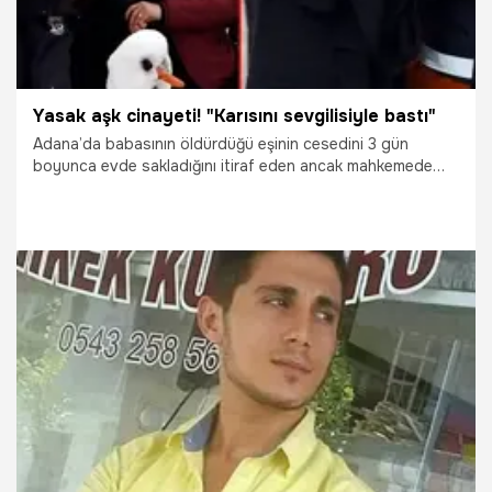
Yasak aşk cinayeti! "Karısını sevgilisiyle bastı"
Adana’da babasının öldürdüğü eşinin cesedini 3 gün
boyunca evde sakladığını itiraf eden ancak mahkemede
bütün suçu babasının işlediğini söyleyen kadın, beraat etti.
Kardeşi ölen ve cesedi halen bulunmayan Fadime Tabak
beraat kararına itiraz ederek, "Kardeşim bunu sevgilisiyle
yakalamış. Mahkeme suçu babasının üstüne attı ve serbest
kaldı. Babası 73 yaşında ve adam kıprayamıyordu. Öyle bir
insan benim kardeşimi nasıl öldürecek. Adam zaten
gözaltına alınırken hayatını kaybetti." dedi.
7.03.2022
Yaşam