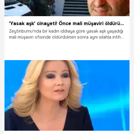
'Yasak aşk' cinayeti! Önce mali müşaviri öldürüp intihar etti
Zeytinburnu'nda bir kadın iddiaya göre yasak aşk yaşadığı
mali müşaviri ofisinde öldürdükten sonra aynı silahla intihar
etti. Olay sırasında ofiste bulunan 3 kişi ifadeleri alınmak
üzere karakola götürülürken, olayla ilgili polisin başlattığı
çalışmalar sürüyor.
22.12.2019
Yaşam