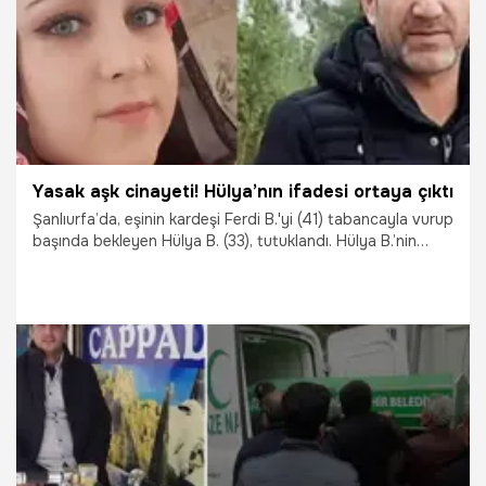
Yasak aşk cinayeti! Hülya’nın ifadesi ortaya çıktı
Şanlıurfa’da, eşinin kardeşi Ferdi B.'yi (41) tabancayla vurup
başında bekleyen Hülya B. (33), tutuklandı. Hülya B.’nin
ifadesi ortaya çıktı.
5.04.2023
Yaşam