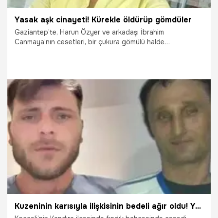
Yasak aşk cinayeti! Kürekle öldürüp gömdüler
Gaziantep’te, Harun Özyer ve arkadaşı İbrahim
Canmaya’nın cesetleri, bir çukura gömülü halde
bulunmuştu. Katliamın, Özyer’in yasak aşk yaşadığı kadının
yakınları tarafından gerçekleştirildiği belirlendi.
29.11.2021
Yaşam
Kuzeninin karısıyla ilişkisinin bedeli ağır oldu! Yasak aşk cinayeti