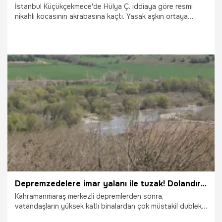
İstanbul Küçükçekmece'de Hülya Ç. iddiaya göre resmi
nikahlı kocasının akrabasına kaçtı. Yasak aşkın ortaya
çıkmasının ardından Hülya Ç. ile kaçtığı Nurullah Çağur'a
silahlı saldırı yapıldı. Saldırıda Nurullah Çağur hayatını
kaybetti. Hülya Ç., silahın ateşlendiği sırada eğilerek
mermilerden kurtuldu.
15.04.2023
Yaşam
Depremzedelere imar yalanı ile tuzak! Dolandırıcıların yeni yöntemi ortaya çıktı
Kahramanmaraş merkezli depremlerden sonra,
vatandaşların yüksek katlı binalardan çok müstakil dubleks
için arazi arayışına girmesi dolandırıcıların iştahını kabarttı.