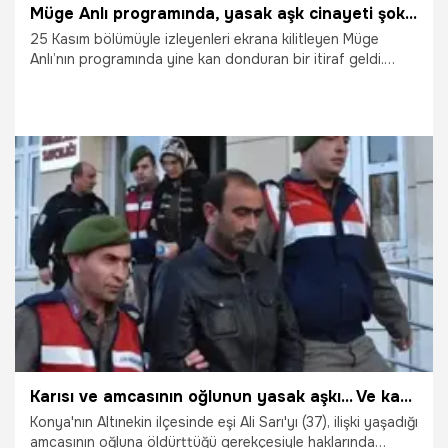
Müge Anlı programında, yasak aşk cinayeti şoku!
25 Kasım bölümüyle izleyenleri ekrana kilitleyen Müge
Anlı’nın programında yine kan donduran bir itiraf geldi.
Kayıp olan Turgut Özyürek’in eşi, Necla Özyürek’in birlikte
yaşadığı Hayrettin Atasoy öldürdğüü ortaya çıktı. Peki,
Müge Anlı’da ne olmuştu? Turgut Özyürek olayının
detayları…
26.11.2019
Yaşam
Karısı ve amcasının oğlunun yasak aşkı... Ve karar çıktı
Konya'nın Altınekin ilçesinde eşi Ali Sarı'yı (37), ilişki yaşadığı
amcasının oğluna öldürttüğü gerekçesiyle haklarında