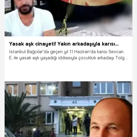
Yasak aşk cinayeti! Yakın arkadaşıyla karısı...
İstanbul Bağcılar'da geçen yıl 11 Haziran'da karısı Sevcan
E. ile yasak aşk yaşadığı iddiasıyla çocukluk arkadaşı Tolga
Varlıoğlu'nu (30) parkta öldüren Mustafa E.'nin (27)
yargılamasına dün devam edildi.
2.02.2021
Yaşam