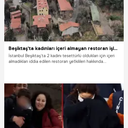
Beşiktaş'ta kadınları içeri almayan restoran işletmecilerine soruşturma
İstanbul Beşiktaş’ta 2 kadını tesettürlü oldukları için içeri
almadıkları iddia edilen restoran yetkilileri hakkında
İstanbul Cumhuriyet Başsavcılığı tarafından re’sen, “nefret
ve ayrımcılık” suçundan soruşturma başlattı.
7.03.2022
Gündem