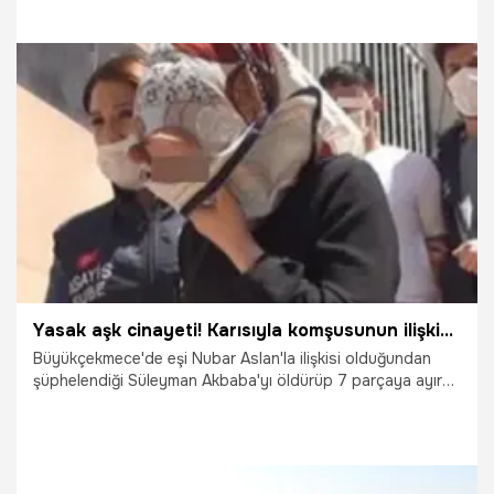
mahkeme S.A.'nın tutuklanmasına karar verdi. S.A.
cezaevine götürüldü.
19.04.2022
Yaşam
Yasak aşk cinayeti! Karısıyla komşusunun ilişkisini öğrenince parçalara ayırdı
Büyükçekmece'de eşi Nubar Aslan'la ilişkisi olduğundan
şüphelendiği Süleyman Akbaba'yı öldürüp 7 parçaya ayıran
Alpaslan Aslan ile 3 diğer sanığın yargılandığı davada karar
açıklandı. Mahkeme sanık Alpaslan Aslan’a haksız tahrik
indirimi uygulayarak ‘kasten öldürme’ suçundan 18 yıl hapis
cezası verirken, Nubar Aslan’ın ise ‘kasten öldürmeye
yardım’ suçundan 15 yıl hapisle cezalandırılmasına