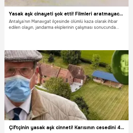
Yasak aşk cinayeti şok etti! Filmleri aratmayacak olay! Eşiyle ilişkiye girince...
Antalya’nın Manavgat ilçesinde ölümlü kaza olarak ihbar
edilen olayın, jandarma ekiplerinin çalışması sonucunda
yasak aşk cinayeti olduğu ortaya çıktı.
30.07.2022
Yaşam
Çiftçinin yasak aşk cinneti! Karısının cesedini 40 yıl foseptikte sakladı