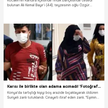
Kocaeli’nin Kandıra ilçesinde fındık bahçesinde cesedi
bulunan Ali Kemal Bayır’ı (44), teyzesinin oğlu Özgür
Bayraktar’ın (35) öldürdüğü ortaya çıktı. Gözaltına alınıp
tutuklanan Bayraktar’ın ifadesinde kuzenini eşi ile ilişkisi
olduğu için öldürdüğünü iddia etti.
8.11.2021
Yaşam
Karısı ile birlikte olan adama acımadı! 'Fotoğrafını gördüm...'
Konya'da tartıştığı kişiyi boş arazide bıçaklayarak öldüren
Suriyeli zanlı tutuklandı. Cinayeti itiraf eden zanlı, "Eşimin
beni aldattığından şüpheleniyorum. Mansur el-Kaddas'ın
telefonunda eşimin fotoğraflarını gördüm. İkisini