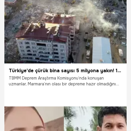
6.04.2023
Yaşam
Türkiye'de çürük bina sayısı 5 milyona yakın! 191 okulun altından fay geçiyor
TBMM Deprem Araştırma Komisyonu’nda konuşan
uzmanlar, Marmara’nın olası bir depreme hazır olmadığını
belirtirken, Türkiye’de 5 milyona yakın binanın çürük
olduğunu söyledi. Türkiye’de 48 bin 600 okulu
incelediklerini belirten uzmanlar, 191 okulun fay üstünde
olduğunu açıkladı.
6.04.2023
Gündem