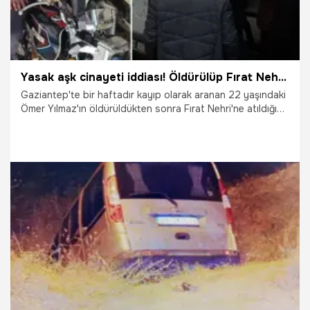
Yasak aşk cinayeti iddiası! Öldürülüp Fırat Nehri'ne atılmış
Gaziantep'te bir haftadır kayıp olarak aranan 22 yaşındaki
Ömer Yılmaz'ın öldürüldükten sonra Fırat Nehri'ne atıldığı
ortaya çıktı. Ömer Yılmaz'ın cesedi nehirden çıkarıldıktan
sonra adli tıpta yapılan işlemlerinin ardından defnedilmek
üzere yakınlarına teslim edilirken Asayiş Şube Müdürlüğü
Cinayet Büro Amirliği ekipleri olayla ilgili 1'i kadın 2 şüpheliyi
gözaltına aldı.
18.03.2023
Yaşam