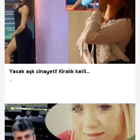
aşk yaşadığı, mesajları gören kocasıyla tartıştığı, uyumasını
bekleyip öldürdüğü ortaya çıktı.
9.05.2021
Gündem
Yasak aşk cinayeti! Kiralık katil...
...
9.02.2021
Dünya