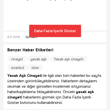
'tasarlayarak yakın akrabayı öldürmek' suçundan
ağırlaştırılmış ömür boyu hapis cezasıyla dava açılan
Zekiye Sarı (33) ve İskender Sarı (49), müebbet hapis
cezasına çarptırıldı.
Daha Fazla İçerik Göster
6.11.2019
Gündem
Benzer Haber Etiketleri
cinayet
yasak aşk
Yasak aşk cinayeti
istanbul
ölüm
Yasak Aşk Cinayeti
ile ilgili olan tüm haberleri bu sayfa
üzerinden görüntüleyebilirsiniz. Haberlerin detaylarını
okumak ve diğer görselleri incelemek istiyorsanız
haberbaşlıklarına tıklayabilirsiniz. Önceki
yasak aşk
cinayeti
haberlerini görmek için Daha Fazla İçerik
Göster butonunu kullanabilirsiniz.