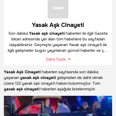
Yasak Aşk Cinayeti
Son dakika
Yasak aşk cinayeti
haberleri ile ilgili Gazete
Vatan adresinde yer alan tüm haberlere bu sayfadan
ulaşabilirsiniz. Geçmişte yaşanan Yasak aşk cinayeti ile
ilgili gelişmeler, bugün yayınlanan güncel haberler ve çok
daha fazlasını
Yasak aşk cinayeti
haber sayfamızda
Daha Fazla
bulabilirsiniz.
Yasak Aşk Cinayeti
haberleri sayfasında son dakika
yaşanan
yasak aşk cinayeti
gelişmeleri de dahil olmak
üzere
132 yasak aşk cinayeti haberi bulunmuştur. Tüm
yasak aşk cinayeti
haberleri aşağıda listelenmiştir.