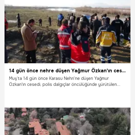
hükmedildi.
19.04.2022
Yaşam
14 gün önce nehre düşen Yağmur Özkan'ın cesedi bulundu!
Muş’ta 14 gün önce Karasu Nehri’ne düşen Yağmur
Özkan'ın cesedi, polis dalgıçlar öncülüğünde yürütülen
çalışmalar sonucunda bulundu.
7.03.2022
Yaşam