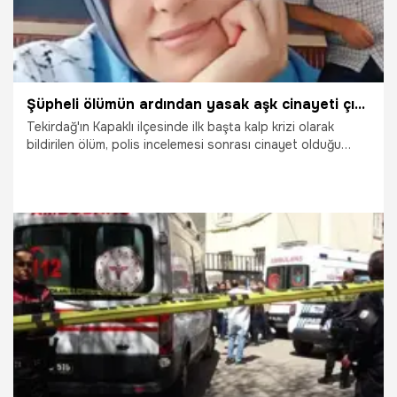
Şüpheli ölümün ardından yasak aşk cinayeti çıktı! Kablo ile boğmuşlar
Tekirdağ'ın Kapaklı ilçesinde ilk başta kalp krizi olarak
bildirilen ölüm, polis incelemesi sonrası cinayet olduğu
belirlendi. Bir kadının yasak aşk yaşadığı kişiyle birlikte, eşi
Şerafettin Sezer'i telefon kablosuyla boğarak öldürdüğü
iddia edildi.
26.09.2024
Gündem