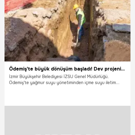
21.03.2026
Adana
Ödemiş'te büyük dönüşüm başladı! Dev projenin yüzde 90'ı tamamlandı
İzmir Büyükşehir Belediyesi İZSU Genel Müdürlüğü,
Ödemiş'te yağmur suyu yönetiminden içme suyu iletim
hatlarına, yeni su kaynaklarından şebeke rehabilitasyonuna
kadar kapsamlı bir altyapı dönüşümü yürütüyor. İlçe
merkezinde devam eden yağmur suyu ayrıştırma
çalışmasının yüzde 90'ı tamamlandı. Taşkın riskini ortadan
kaldıracak projenin mayıs ayında tamamlanarak hizmete
alınması hedefleniyor.
20.03.2026
İzmir