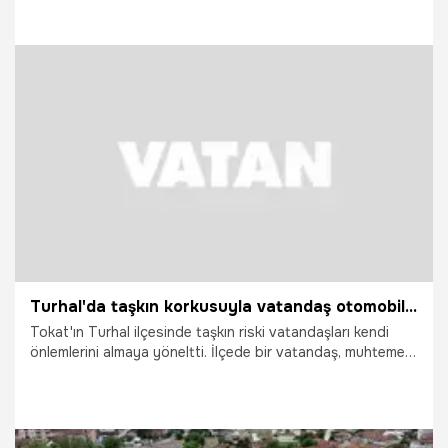
ağaca bağladı.
21.05.2026
Gündem
Turhal'da taşkın korkusuyla vatandaş otomobilini ağaca bağladı
Tokat'ın Turhal ilçesinde taşkın riski vatandaşları kendi
önlemlerini almaya yöneltti. İlçede bir vatandaş, muhtemel
su baskınına karşı otomobilini brandayla kapatıp halatla
ağaca bağladı.