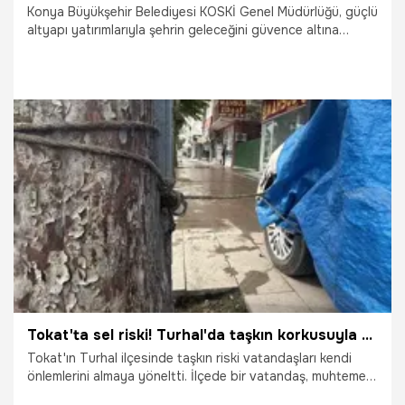
Konya Büyükşehir Belediyesi KOSKİ Genel Müdürlüğü, güçlü
altyapı yatırımlarıyla şehrin geleceğini güvence altına
alırken vatandaşların yaşam kalitesini artıracak projeleri de
hayata geçirmeyi sürdürüyor.
3.06.2026
Konya
Tokat'ta sel riski! Turhal'da taşkın korkusuyla vatandaş otomobilini ağaca bağladı
Tokat'ın Turhal ilçesinde taşkın riski vatandaşları kendi
önlemlerini almaya yöneltti. İlçede bir vatandaş, muhtemel
su baskınına karşı otomobilini brandayla kapatıp halatla