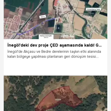
İnegöl'deki dev proje ÇED aşamasında kaldı! Geri dönüşüm tesisi projesi resmen bitti
İnegöl'de Akçasu ve Bedre derelerinin taşkın etki alanında
kalan bölgeye yapılması planlanan geri dönüşüm tesisi
projesi, DSİ'nin "yapılaşma uygun değil" kararıyla ÇED
aşamasında son buldu.
15.07.2026
Bursa