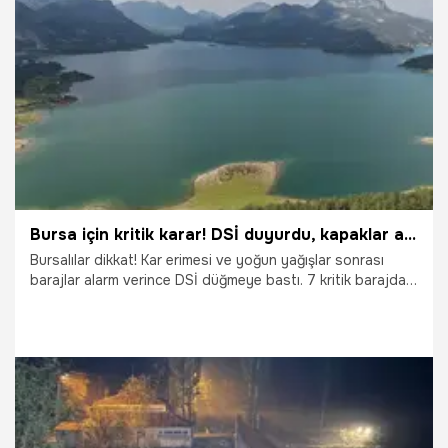
başlatıldı.
14.05.2026
Vatan TV
Bursa için kritik karar! DSİ duyurdu, kapaklar açıldı, kontrollü salınım başlıyor
Bursalılar dikkat! Kar erimesi ve yoğun yağışlar sonrası
barajlar alarm verince DSİ düğmeye bastı. 7 kritik barajda
kontrollü su salınımı başlarken, dere yatakları için hayati
uyarı yapıldı. İşte tahliye yapılan o barajlar...
13.05.2026
Bursa