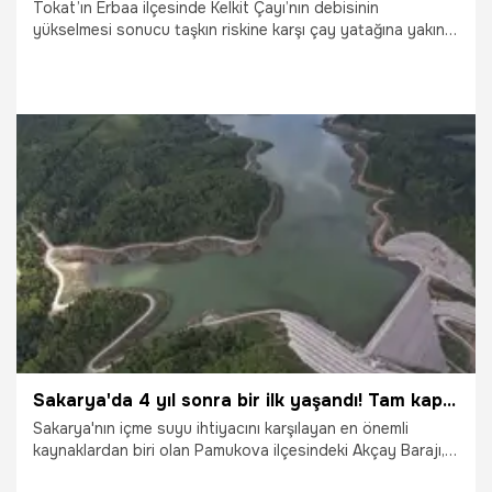
Tokat’ın Erbaa ilçesinde Kelkit Çayı’nın debisinin
yükselmesi sonucu taşkın riskine karşı çay yatağına yakın
yerde bulunan yaklaşık 250 kişinin yaşadığı Kızılçubuk
köyü, tedbir amaçlı jandarma ekiplerince tahliye edilmeye
başlandı.
16.05.2026
Gündem
Sakarya'da 4 yıl sonra bir ilk yaşandı! Tam kapasite dolan Akçay Barajı, Sapanca Gölü'ne can oluyor
Sakarya'nın içme suyu ihtiyacını karşılayan en önemli
kaynaklardan biri olan Pamukova ilçesindeki Akçay Barajı,
geçtiğimiz hafta etkili olan sağanak yağışların ardından