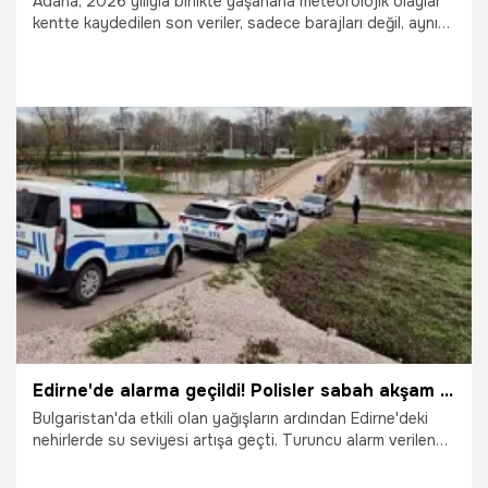
Adana, 2026 yılıyla birlikte yaşanana meteorolojik olaylar
kentte kaydedilen son veriler, sadece barajları değil, aynı
zamanda 90 yıllık meteorolojik rekorları da altüst etti.
14.04.2026
Adana
Edirne'de alarma geçildi! Polisler sabah akşam nöbet tutuyor
Bulgaristan'da etkili olan yağışların ardından Edirne'deki
nehirlerde su seviyesi artışa geçti. Turuncu alarm verilen
Tunca Nehri'nin debisi artınca taşkın riski bulunan Kırkpınar
Yağlı Güreşleri'nin yapıldığı Sarayiçi'nde polis ekipleri önlem