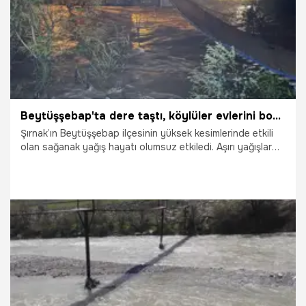
Beytüşşebap'ta dere taştı, köylüler evlerini boşalttı
Şırnak’ın Beytüşşebap ilçesinin yüksek kesimlerinde etkili
olan sağanak yağış hayatı olumsuz etkiledi. Aşırı yağışlar
sonrası Habur Çayı ile Yeşilöz Deresi taştı, Ayvalık ve
Başaran köylerinde büyük panik yaşandı. Dere yataklarına
yakın bölgelerde yaşayan vatandaşlar, taşkın riski
nedeniyle evlerini boşaltmak zorunda kaldı.
12.05.2026
Gündem