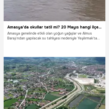
Amasya'da okullar tatil mi? 20 Mayıs hangi ilçelerde tatil?
Amasya genelinde etkili olan yoğun yağışlar ve Almus
Barajı’ndan yapılacak su tahliyesi nedeniyle Yeşilırmak’ta
taşkın riski oluştu. Amasya Valiliği, merkez ve Taşova
ilçelerinde 20 Mayıs Çarşamba günü tüm eğitim
kurumlarında eğitime bir gün süreyle ara verildiğini duyurdu.
18.05.2026
Gündem