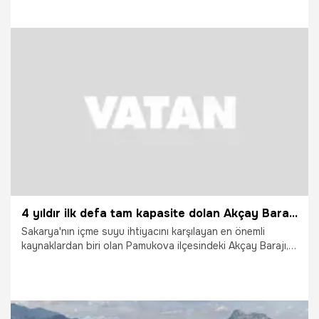
yüzde 100 doluluk oranına ulaştı. Barajda su seviyesinin
maksimum kapasiteye ulaşması üzerine hem muhtemel bir
taşkın riskini önlemek hem de şehrin ana su kaynağı
Sapanca Gölü'nü desteklemek amacıyla su tahliye işlemleri
başlatıldı.
14.05.2026
Gündem
4 yıldır ilk defa tam kapasite dolan Akçay Barajı, Sapanca Gölü'ne can oluyor
Sakarya'nın içme suyu ihtiyacını karşılayan en önemli
kaynaklardan biri olan Pamukova ilçesindeki Akçay Barajı,
geçtiğimiz hafta etkili olan sağanak yağışların ardından
yüzde 100 doluluk oranına ulaştı. Barajda su seviyesinin
maksimum kapasiteye ulaşması üzerine hem muhtemel bir
taşkın riskini önlemek hem de şehrin ana su kaynağı
Sapanca Gölü'nü desteklemek amacıyla su tahliye işlemleri