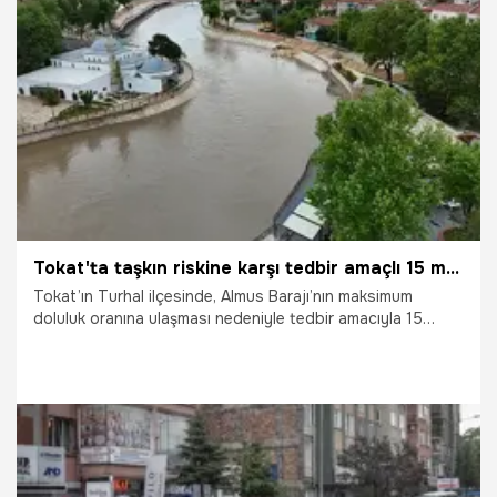
21.05.2026
Vatan TV
Tokat'ta taşkın riskine karşı tedbir amaçlı 15 mahalle ve 7 köy tahliye ediliyor
Tokat’ın Turhal ilçesinde, Almus Barajı’nın maksimum
doluluk oranına ulaşması nedeniyle tedbir amacıyla 15
mahalle ile 7 köyün geçici olarak tahliyesi başladı.
19.05.2026
Gündem