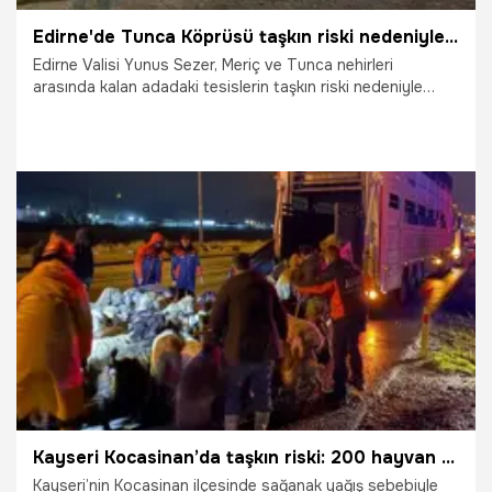
Edirne'de Tunca Köprüsü taşkın riski nedeniyle trafiğe kapatıldı
Edirne Valisi Yunus Sezer, Meriç ve Tunca nehirleri
arasında kalan adadaki tesislerin taşkın riski nedeniyle
boşaltılacağını, Tunca Köprüsü’nün ise trafiğe
kapatılacağını bildirdi.
22.02.2026
Gündem
Kayseri Kocasinan’da taşkın riski: 200 hayvan tahliye edildi
Kayseri’nin Kocasinan ilçesinde sağanak yağış sebebiyle