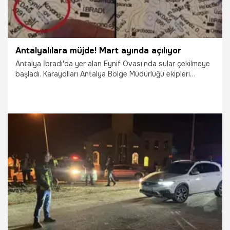
Antalyalılara müjde! Mart ayında açılıyor
Antalya İbradı'da yer alan Eynif Ovası’nda sular çekilmeye
başladı. Karayolları Antalya Bölge Müdürlüğü ekipleri
önümüzdeki hafta Gembos Ovası'na kadar Demirkapı
Tüneli’nin açılabileceği müjdesini verdi.
28.02.2026
Antalya