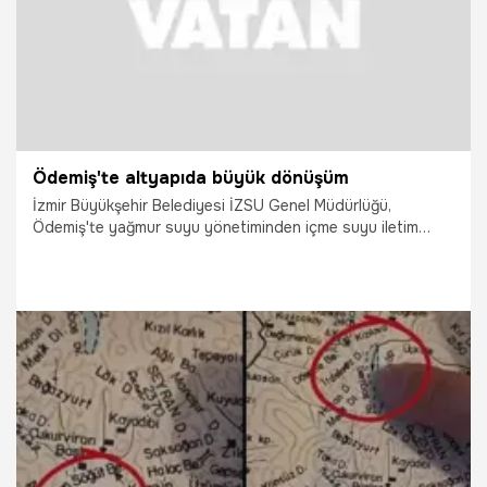
Ödemiş'te altyapıda büyük dönüşüm
İzmir Büyükşehir Belediyesi İZSU Genel Müdürlüğü,
Ödemiş'te yağmur suyu yönetiminden içme suyu iletim
hatlarına, yeni su kaynaklarından şebeke rehabilitasyonuna
kadar kapsamlı bir altyapı dönüşümü yürütüyor. İlçe
merkezinde devam eden yağmur suyu ayrıştırma
çalışmasının yüzde 90'ı tamamlandı. Taşkın riskini ortadan
kaldıracak projenin mayıs ayında tamamlanarak hizmete
alınması hedefleniyor.
20.03.2026
Vatan TV