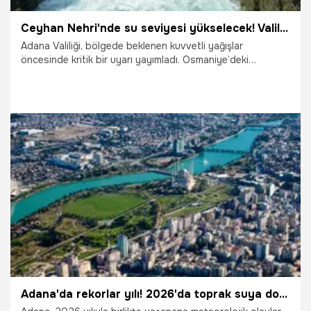
Ceyhan Nehri'nde su seviyesi yükselecek! Valilikten kritik uyarı: Nehir yatağına yaklaşmayın, can ve mal güvenliği tehlikede
Adana Valiliği, bölgede beklenen kuvvetli yağışlar
öncesinde kritik bir uyarı yayımladı. Osmaniye’deki
Aslantaş Barajı’nın kapaklarının açılacağı haberi, Ceyhan
Nehri güzergahındaki yerleşim yerlerinde teyakkuza
geçilmesine neden oldu.
15.04.2026
Adana
Adana'da rekorlar yılı! 2026'da toprak suya doydu!