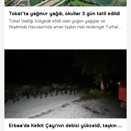
Tokat'ta yağmur yağdı, okullar 3 gün tatil edildi
Tokat Valiliği, bölgede etkili olan yoğun yağışlar ve
Yeşilırmak Havzası'nda artan taşkın riski nedeniyle Turhal
ilçesinde eğitime 3 gün ara verildiğini duyurdu.
18.05.2026
Gündem
Erbaa'da Kelkit Çayı'nın debisi yükseldi, taşkın riskine karşı köy boşaltılıyor