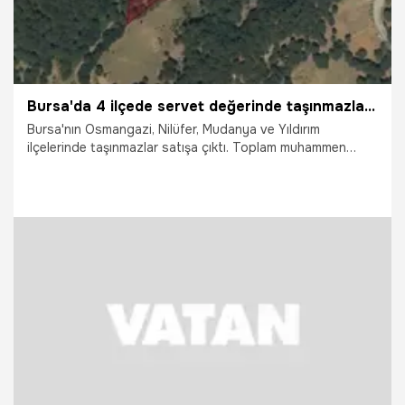
Bursa'da 4 ilçede servet değerinde taşınmazlar satılıyor: Parsel parsel belli oldu, işte toplam değeri
Bursa'nın Osmangazi, Nilüfer, Mudanya ve Yıldırım
ilçelerinde taşınmazlar satışa çıktı. Toplam muhammen
bedelin 62 milyon lirayı aştığı taşınmazların bulunduğu
mahalleler de belli oldu. İşte tarla, bahça, arsa ve hisseli
arazilerin toplam değerleri...
11.06.2026
Bursa