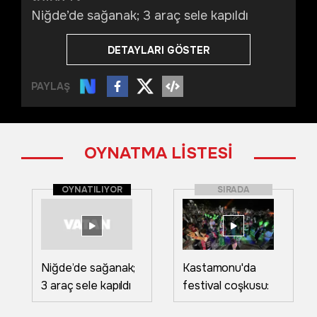
Niğde’de sağanak; 3 araç sele kapıldı
DETAYLARI GÖSTER
PAYLAŞ
OYNATMA LİSTESİ
OYNATILIYOR
SIRADA
Niğde’de sağanak;
Kastamonu'da
3 araç sele kapıldı
festival coşkusu:
Yüzlerce motorcu