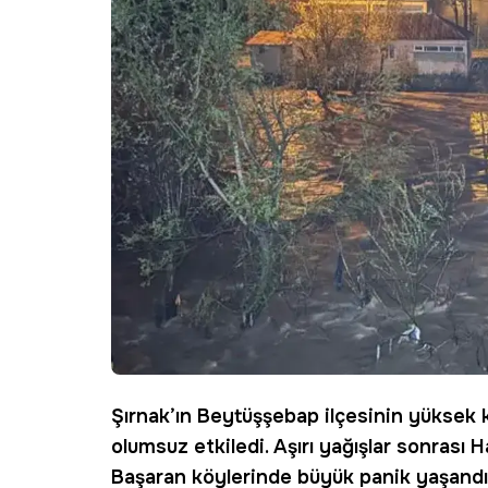
Şırnak’ın Beytüşşebap ilçesinin yüksek 
olumsuz etkiledi. Aşırı
yağışlar
sonrası
H
Başaran köylerinde büyük panik yaşandı