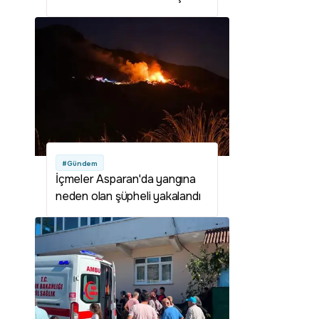
#Gündem
İçmeler Asparan'da yangına
neden olan şüpheli yakalandı