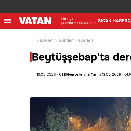
Türkiye,
SICAK HABER
Ç
Şehirlerinden Okunur
Haberler
Gündem Haberleri
Beytüşşebap'ta dere 
13.05.2026 - 01:16
Güncellenme Tarihi:
13.05.2026 - 01:1