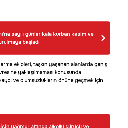
'na sayılı günler kala kurban kesim ve
kurulmaya başladı
arma ekipleri, taşkın yaşanan alanlarda geniş
 çevresine yaklaşılmaması konusunda
kaybı ve olumsuzlukların önüne geçmek için
isin yağmur altında alkollü sürücü ve