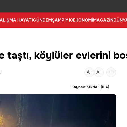
ALIŞMA HAYATI
GÜNDEM
ŞAMPİY10
EKONOMİ
MAGAZİN
DÜNY
taştı, köylüler evlerini boş
6
Kaynak:
ŞIRNAK (İHA)