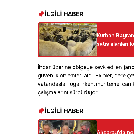
İLGİLİ HABER
Kurban Bayramı
satış alanları 
İhbar üzerine bölgeye sevk edilen jand
güvenlik önlemleri aldı. Ekipler, dere
vatandaşları uyarırken, muhtemel can 
çalışmalarını sürdürüyor.
İLGİLİ HABER
Aksaray'da pol