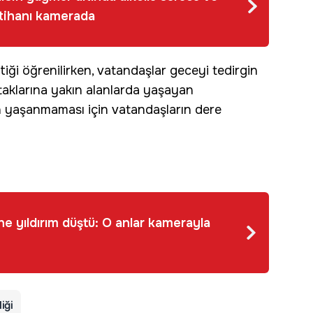
mtihanı kamerada
tiği öğrenilirken, vatandaşlar geceyi tedirgin
ataklarına yakın alanlarda yaşayan
an yaşanmaması için vatandaşların dere
ine yıldırım düştü: O anlar kamerayla
iği