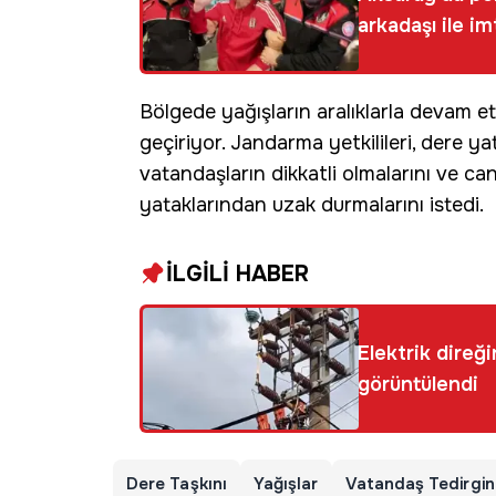
arkadaşı ile i
Bölgede yağışların aralıklarla devam et
geçiriyor. Jandarma yetkilileri, dere y
vatandaşların dikkatli olmalarını ve c
yataklarından uzak durmalarını istedi.
İLGİLİ HABER
Elektrik direğ
görüntülendi
Dere Taşkını
Yağışlar
Vatandaş Tedirginl