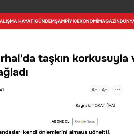
ALIŞMA HAYATI
GÜNDEM
ŞAMPİY10
EKONOMİ
MAGAZİN
DÜNY
Turhal'da taşkın korkusuyla
ağladı
:47
Kaynak:
TOKAT (İHA)
ABONE OL
tandaşları kendi önlemlerini almaya yöneltti.