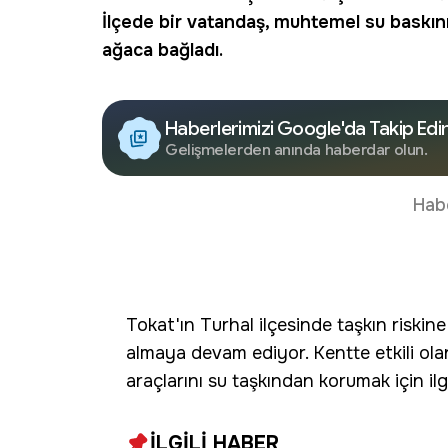
İlçede bir vatandaş, muhtemel su baskını
ağaca bağladı.
Haberlerimizi Google'da Takip Edi
Gelişmelerden anında haberdar olun.
Hab
Tokat'ın Turhal ilçesinde taşkın riskin
almaya devam ediyor. Kentte etkili ola
araçlarını su taşkından korumak için i
İLGİLİ HABER