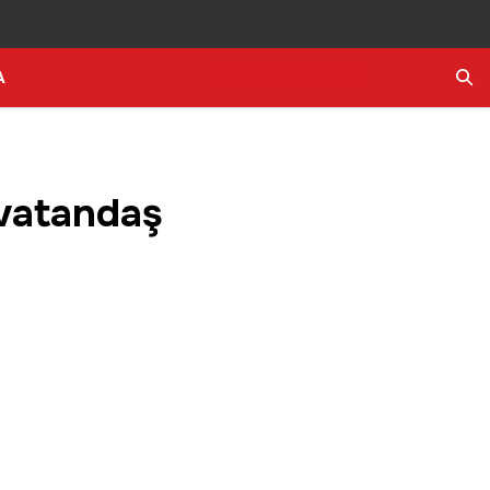
A
Ara
 vatandaş