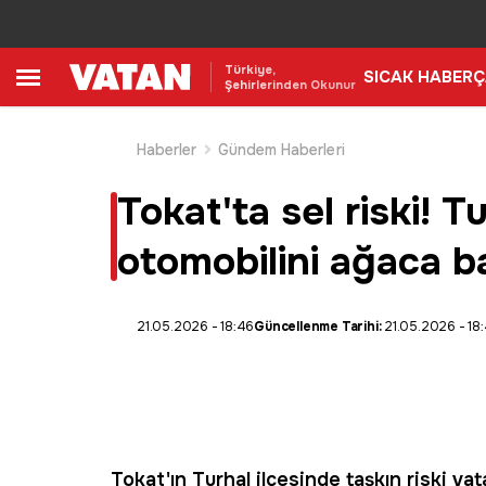
Türkiye,
SICAK HABER
Ç
Şehirlerinden Okunur
Haberler
Gündem Haberleri
Tokat'ta sel riski! 
otomobilini ağaca b
21.05.2026 - 18:46
Güncellenme Tarihi:
21.05.2026 - 18
Tokat'ın Turhal ilçesinde taşkın riski va