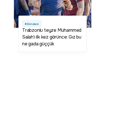
#Gündem
Trabzonlu teyze Muhammed
Salah'ı ilk kez görünce: Gız bu
ne gada güççük