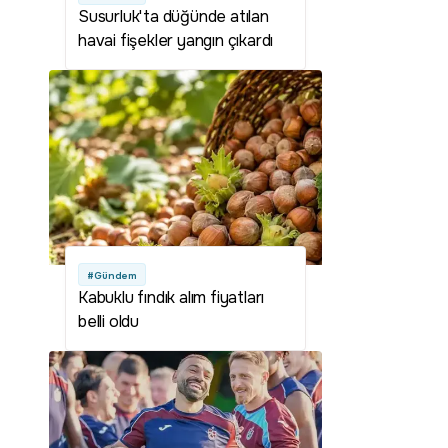
Susurluk'ta düğünde atılan
havai fişekler yangın çıkardı
#Gündem
Kabuklu fındık alım fiyatları
belli oldu