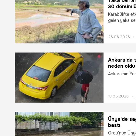
Yaka seli af
30 dönümlü
Karabük'te et
gelen yaka se
tarlasında zar
26.06.2026
Ankara’da 
neden oldu
Ankara’nın Yen
18.06.2026
Ünye'de sağ
bastı
Ordu’nun Ünye