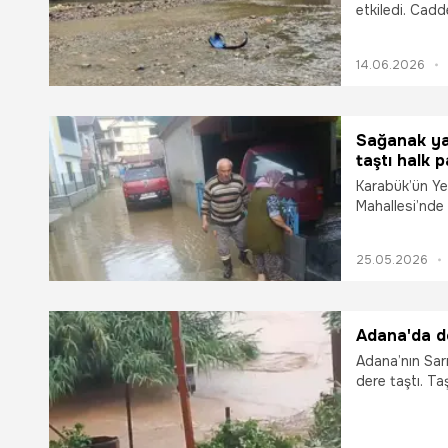
etkiledi. Cadd
ve iş yerlerin
aksamalar yaş
14.06.2026
Sağanak yağ
taştı halk p
Karabük’ün Ye
Mahallesi’nde 
evlere yaklaşm
25.05.2026
Adana'da de
Adana’nın Sarı
dere taştı. Ta
kapıları sel su