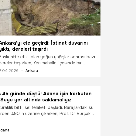
Akpunar’ın "Vizyon Projemiz" olarak tanımladığı
yatırımın startı bu yaz veriliyor.
Ankara'yı ele geçirdi: İstinat duvarını
yıktı, dereleri taşırdı
Başkentte etkili olan yoğun yağışlar sonrası bazı
dereler taşarken, Yenimahalle ilçesinde bir
ortaokulun istinat duvarı çöktü.
2.04.2026
Ankara
ğış 45 günde düştü! Adana için korkutan
: Suyu yer altında saklamalıyız
raklık bitti, sel felaketi başladı. Barajlardaki su
rden %90’ın üzerine çıkarken, Prof. Dr. Burçak
 "Su boşa akıp gidiyor. Buharlaşmayı önleyen ve
ermeyen yer altı barajlarını acilen kurmalıyız.
Adana