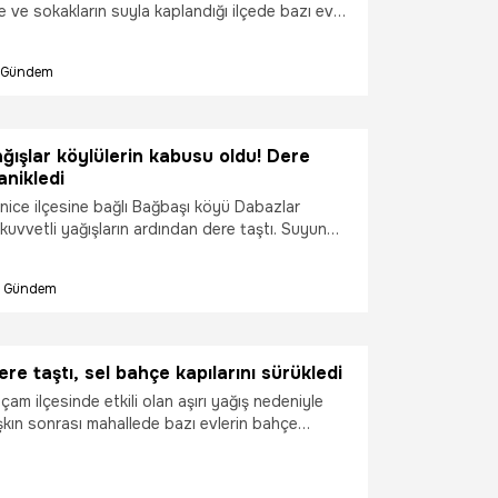
e ve sokakların suyla kaplandığı ilçede bazı ev
i su basarken, yağış nedeniyle ulaşımda
andı.
Gündem
ışlar köylülerin kabusu oldu! Dere
anikledi
nice ilçesine bağlı Bağbaşı köyü Dabazlar
kuvvetli yağışların ardından dere taştı. Suyun
ası mahalle sakinlerinde tedirginliğe neden oldu.
Gündem
re taştı, sel bahçe kapılarını sürükledi
çam ilçesinde etkili olan aşırı yağış nedeniyle
şkın sonrası mahallede bazı evlerin bahçe
larına kapılarak sürüklendi.