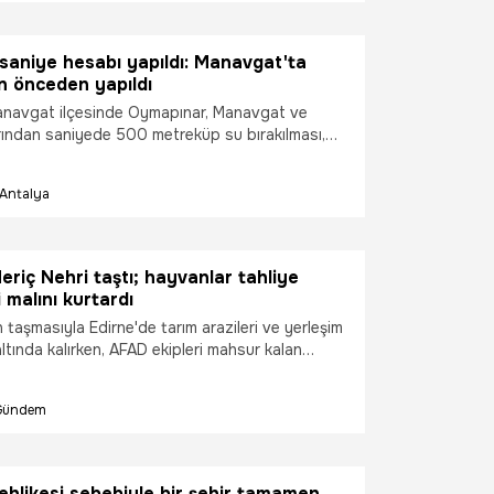
saniye hesabı yapıldı: Manavgat'ta
n önceden yapıldı
anavgat ilçesinde Oymapınar, Manavgat ve
rından saniyede 500 metreküp su bırakılması,
ğı'nda su seviyesinin yükselmesine neden oldu.
Antalya
eriç Nehri taştı; hayvanlar tahliye
çi malını kurtardı
n taşmasıyla Edirne'de tarım arazileri ve yerleşim
 altında kalırken, AFAD ekipleri mahsur kalan
iye etti, çiftçiler ise mallarını kurtarmak için
ı.
Gündem
tehlikesi sebebiyle bir şehir tamamen