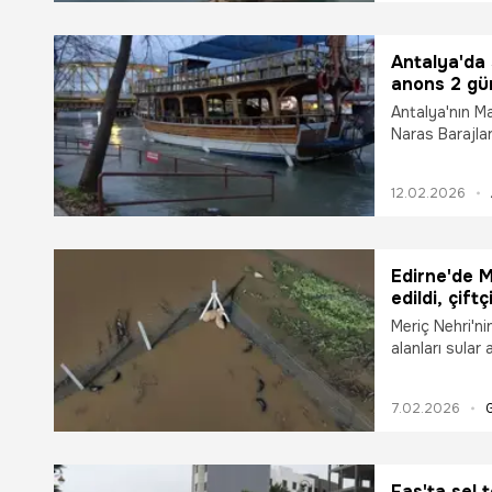
Antalya'da 
anons 2 gü
Antalya'nın M
Naras Barajla
Manavgat Irma
12.02.2026
Edirne'de M
edildi, çift
Meriç Nehri'ni
alanları sular
hayvanları tahl
zamanla yarışt
7.02.2026
Fas'ta sel 