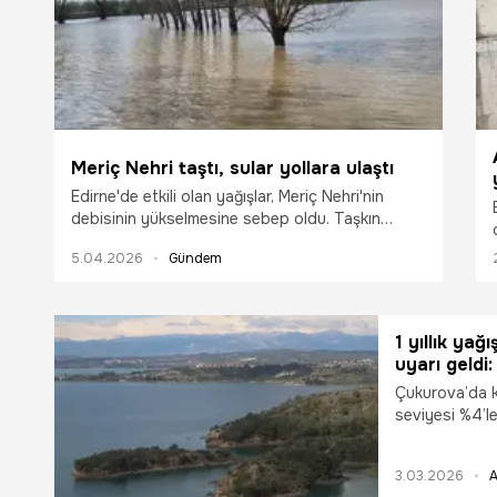
Meriç Nehri taştı, sular yollara ulaştı
Edirne'de etkili olan yağışlar, Meriç Nehri'nin
debisinin yükselmesine sebep oldu. Taşkın
suları, Elçili-Uzunköprü yoluna kadar ulaştı, tarım
5.04.2026
Gündem
arazileri sular altında kaldı.
1 yıllık ya
uyarı geldi
Çukurova’da ku
seviyesi %4’le
Kapur uyardı:
doğaya zarar v
3.03.2026