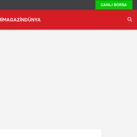
CANLI BORSA
İ
MAGAZİN
DÜNYA
Ara