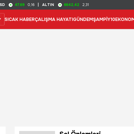
47.69
6642,42
SD
0,16
|
ALTIN
2,31
SICAK HABER
ÇALIŞMA HAYATI
GÜNDEM
ŞAMPİY10
EKONOM