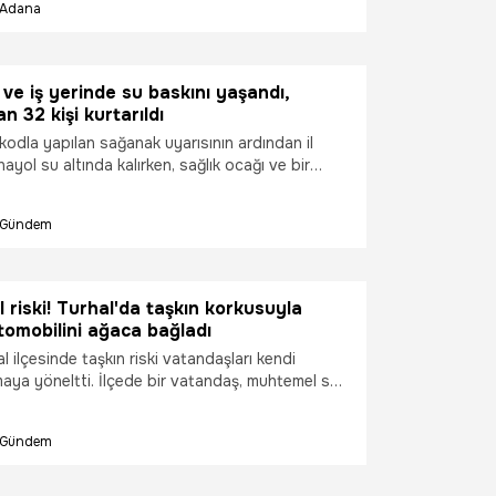
Adana
v ve iş yerinde su baskını yaşandı,
n 32 kişi kurtarıldı
 kodla yapılan sağanak uyarısının ardından il
ayol su altında kalırken, sağlık ocağı ve bir
kalan toplam 32 kişi kurtarıldı. 15 ev ve iş
smasına ve bir yolda çökmeye neden olan
Gündem
iaya dönüşmesini ise kentteki boş barajlar ve
inde suyun hızının düşürülmesi önledi.
l riski! Turhal'da taşkın korkusuyla
omobilini ağaca bağladı
l ilçesinde taşkın riski vatandaşları kendi
maya yöneltti. İlçede bir vatandaş, muhtemel su
şı otomobilini brandayla kapatıp halatla ağaca
Gündem