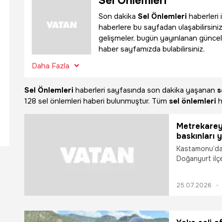
Sel Önlemleri
Son dakika
Sel Önlemleri
haberleri 
haberlere bu sayfadan ulaşabilirsiniz
gelişmeler, bugün yayınlanan güncel
haber sayfamızda bulabilirsiniz.
Daha Fazla
Sel Önlemleri
haberleri sayfasında son dakika yaşanan
s
128 sel önlemleri haberi bulunmuştur. Tüm
sel önlemleri
h
Metrekarey
baskınları 
Kastamonu’da 
Doğanyurt ilç
yükselirken, s
25.07.2026