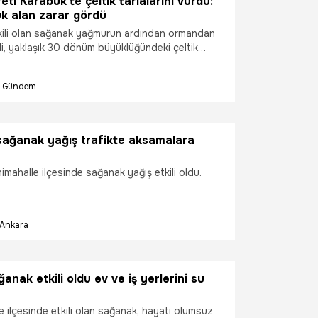
eti Karabük'te çeltik tarlalarını vurdu:
k alan zarar gördü
kili olan sağanak yağmurun ardından ormandan
li, yaklaşık 30 dönüm büyüklüğündeki çeltik
ara yol açtı.
Gündem
sağanak yağış trafikte aksamalara
imahalle ilçesinde sağanak yağış etkili oldu.
Ankara
anak etkili oldu ev ve iş yerlerini su
 ilçesinde etkili olan sağanak, hayatı olumsuz