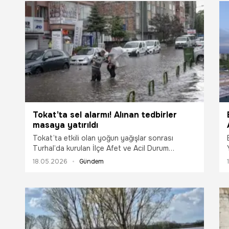
Tokat’ta sel alarmı! Alınan tedbirler
masaya yatırıldı
Tokat’ta etkili olan yoğun yağışlar sonrası
Turhal’da kurulan İlçe Afet ve Acil Durum
Koordinasyon Merkezi’nde alınan tedbirler
18.05.2026
Gündem
değerlendirildi.