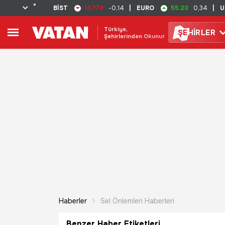
°
13.779
55.20
BİST
-0,14
|
EURO
0,34
|
U
Türkiye,
ŞE
HİRLER
Şehirlerinden Okunur
Haberler
Sel Önlemleri Haberleri
Benzer Haber Etiketleri