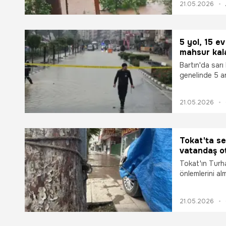
21.05.2026
5 yol, 15 e
mahsur kala
Bartın'da sarı
genelinde 5 an
araçta mahsur 
yerinin su ba
21.05.2026
yağışların fac
tersip bentler
Tokat'ta se
vatandaş ot
Tokat'ın Turha
önlemlerini al
baskınına kar
bağladı.
21.05.2026