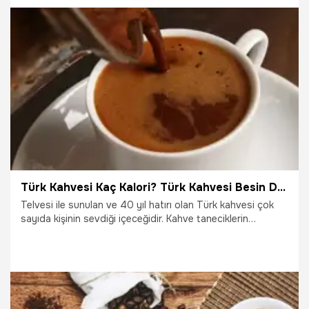
önemlidir. Öğünler atlanmamalıdır. Güne mutlaka kahvaltıyla
başlanmalı, atlandığında veya gereken özen
gösterilmediğinde aç kalınan süre içinde bağışıklık düşer"
dedi.
27.12.2023
Sağlık
Türk Kahvesi Kaç Kalori? Türk Kahvesi Besin Değerleri Ve Kalorisi...
Telvesi ile sunulan ve 40 yıl hatırı olan Türk kahvesi çok
sayıda kişinin sevdiği içeceğidir. Kahve taneciklerin
öğütülmesi ile ortaya çıkan enfes bir lezzettir. Kokusu ve
tadı ün salmış olan Türk kahvesinin kaç kalori olduğu ise
merak konusudur. Beslenmesine dikkat eden kişiler
yediklerinin ve içtiklerinin kalorisini bilmek isterler. Sade bir
içeceği de ötesinde bu lezzet, yüksek kafein içermektedir.