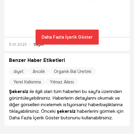
Gizem Bahadır, “Aralıklı oruçta 16 saat yemek yenilmez.
Daha sonra öğün alınır ve ardından tekrar 8 saat aç kalınır.
Aralıklı oruç diyeti kahvaltı ve akşam öğününden oluşur.
Gün boyunca kalori alımını kısıtlayarak kilo verme
konusunda yardımcı olabilir. Vücudu bazı zamanlarda
dinlenmeye alıp toksik öğelerin atılmasını sağlar. Vücudun
Daha Fazla İçerik Göster
kendini daha kolay onarmasını sağlar” dedi.
5.01.2023
Sağlık
Benzer Haber Etiketleri
diyet
Arıcılık
Organik Bal Üretimi
Yerel Kalkınma
Yılmaz Ailesi
Şekersiz
ile ilgili olan tüm haberleri bu sayfa üzerinden
görüntüleyebilirsiniz. Haberlerin detaylarını okumak ve
diğer görselleri incelemek istiyorsanız haberbaşlıklarına
tıklayabilirsiniz. Önceki
şekersiz
haberlerini görmek için
Daha Fazla İçerik Göster butonunu kullanabilirsiniz.