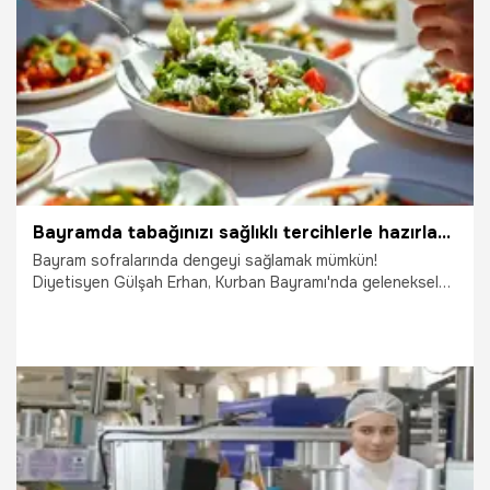
25.06.2025
Gündem
Bayramda tabağınızı sağlıklı tercihlerle hazırlayın!
Bayram sofralarında dengeyi sağlamak mümkün!
Diyetisyen Gülşah Erhan, Kurban Bayramı'nda geleneksel
yemeklerin nasıl daha sağlıklı hale getirilebileceği hakkında
merak edilenleri aktardı.
5.06.2025
Yaşam