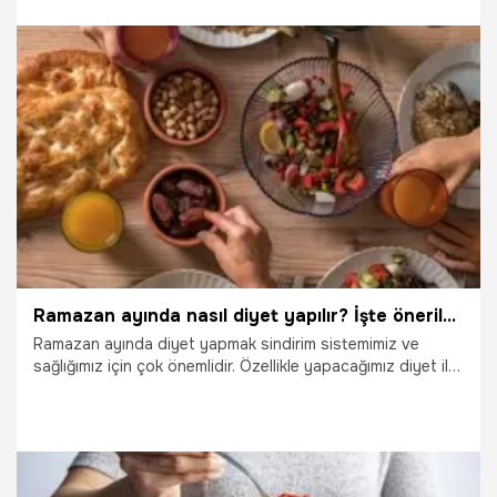
atıştırmalık; lezzeti kadar kalori değeri ve diyette tüketilip
tüketilemeyeceği ile de merak ediliyor. Peki, kandil simidi
kaç kalori, diyette yenir mi, evde nasıl yapılır? İşte kandil
simidiyle ilgili merak edilen tüm detaylar…
15.01.2026
Gündem
Ramazan ayında nasıl diyet yapılır? İşte önerilen diyetler ve diyet listeleri
Ramazan ayında diyet yapmak sindirim sistemimiz ve
sağlığımız için çok önemlidir. Özellikle yapacağımız diyet ile
1 ay ramazanda hem oruç tutabilir hem de sağlıklı bir
şekilde diyet yaparak kilo verebilirsiniz. İşte ramazanda
önerilen diyetler ve diyet listeleri...