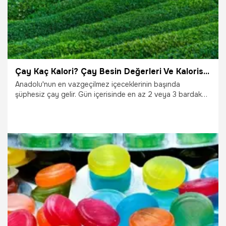
Çay Kaç Kalori? Çay Besin Değerleri Ve Kalorisi...
Anadolu'nun en vazgeçilmez içeceklerinin başında
şüphesiz çay gelir. Gün içerisinde en az 2 veya 3 bardak
içilmeden durulmaz. Hem kahvaltılarda hem de ara
öğünlerde ya da pek çok farklı alternatif zamanda mutlaka
çay tüketilir. Aynı zamanda sohbetlerin vazgeçilmez
içecekleri içerisinde olduğunu ifade etmek de yine
mümkündür.
6.07.2023
Sağlık