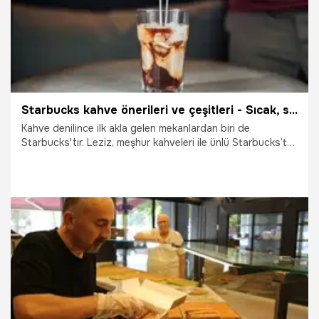
yöntemleri...
Starbucks kahve önerileri ve çeşitleri - Sıcak, soğuk, filtre, sütlü, şekerli ve şekersiz kahve
Kahve denilince ilk akla gelen mekanlardan biri de
Starbucks'tır. Leziz, meşhur kahveleri ile ünlü Starbucks’ta
hangi kahveleri içmeli? İşte Starbucks kahve önerileri ve
çeşitleri...
19.10.2025
Yaşam