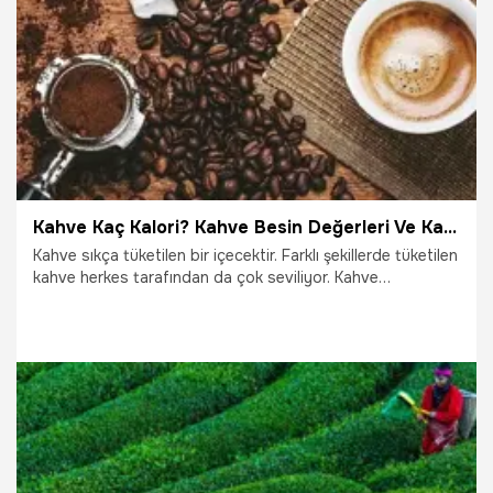
24.12.2023
Sağlık
Kahve Kaç Kalori? Kahve Besin Değerleri Ve Kalorisi...
Kahve sıkça tüketilen bir içecektir. Farklı şekillerde tüketilen
kahve herkes tarafından da çok seviliyor. Kahve
tüketmenin pek çok faydası da uzmanlar tarafından
açıklanmıştır. Ancak aşırıya kaçmadan tüketilen kahvenin
faydası olacaktır. Fazla tüketilen kahve farklı sağlık
sorunlarına yol açabilir.
11.07.2023
Sağlık