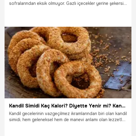
sofralarından eksik olmuyor. Gazlı içecekler yerine şekersiz
ev yapımı şerbetlerin sağlık açısından faydasına dikkat
çeken uzmanlar, 4 çeşit karışımla yapılan Ramazan
şerbetini tavsiye ediyor.
23.02.2026
Konya
Kandil Simidi Kaç Kalori? Diyette Yenir mi? Kandil Simidi Nasıl Yapılır? Evde Kandil Simidi Tarifi ve Malzemeleri
Kandil gecelerinin vazgeçilmez ikramlarından biri olan kandil
simidi, hem geleneksel hem de manevi anlamı olan lezzetler
arasında yer alıyor. Kandil akşamlarında komşulara
dağıtılan, misafirlere ikram edilen bu tuzlu ve kıtır