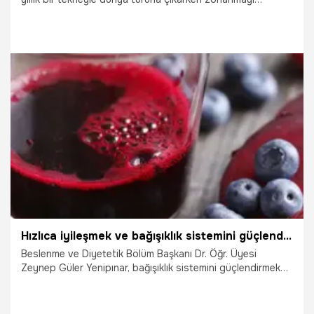
bekliyordu belki ama bu kadarını onlar bile tahmin
edemezdi. Kitaplara konu olacak hayatta kalma hikâyesini,
başından sonuna kahramanı anlattı.
21.06.2024
Gündem
Hızlıca iyileşmek ve bağışıklık sistemini güçlendirmek için öneriler
Beslenme ve Diyetetik Bölüm Başkanı Dr. Öğr. Üyesi
Zeynep Güler Yenipınar, bağışıklık sistemini güçlendirmek
ve hızlıca iyileşmek için önerilerde bulundu. Yenipınar,
"Bağışıklığı güçlendirmek için öncelikle kahvaltı ihmal
edilmemelidir. Kaliteli beslenmede besinler kadar öğünlerde