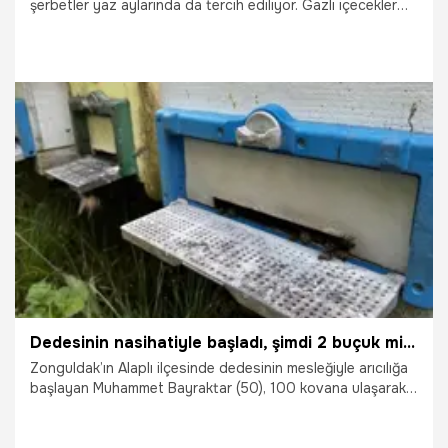
şerbetler yaz aylarında da tercih ediliyor. Gazlı içecekler
yerine şekersiz ev yapımı şerbetlerin sağlık açısından
faydasına dikkat çeken uzmanlar, saray şerbetini evde
yapımı kolay olmasından dolayı tavsiye ediyor.
29.06.2025
Konya
Dedesinin nasihatiyle başladı, şimdi 2 buçuk milyon lira kazanacak
Zonguldak’ın Alaplı ilçesinde dedesinin mesleğiyle arıcılığa
başlayan Muhammet Bayraktar (50), 100 kovana ulaşarak
üretimini sürdürüyor. Ailesiyle birlikte 1 ton bal hedefleyen
Bayraktar, hem doğal üretime katkı sağlıyor hem de iki