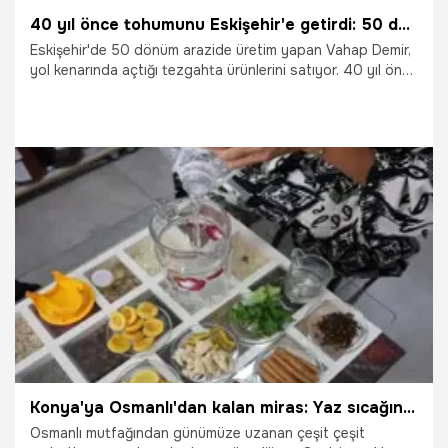
40 yıl önce tohumunu Eskişehir'e getirdi: 50 dönümde üretiyor! Kilosu değil tanesi 20 TL
Eskişehir'de 50 dönüm arazide üretim yapan Vahap Demir,
yol kenarında açtığı tezgahta ürünlerini satıyor. 40 yıl önce
tohumunu Eskişehir'e getirdiği yerli mısır vatandaşların
gözdesi oldu. Vahap Demir, “Bu mısırı 40 yıl önce
Karadeniz’den getirdik. Şekersiz ve doğal mısırdır.
Tüketime göre üretim yapıyoruz. Sadece taze olarak
satıyoruz." diye konuştu.
28.07.2025
Eskişehir
Konya'ya Osmanlı'dan kalan miras: Yaz sıcağına birebir
Osmanlı mutfağından günümüze uzanan çeşit çeşit