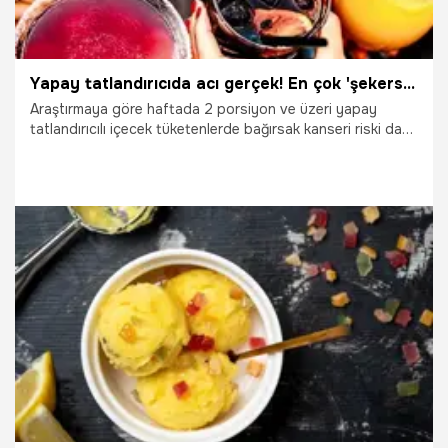
Yapay tatlandırıcıda acı gerçek! En çok 'şekersiz' etiketli ürünlerde bulunuyor
Araştırmaya göre haftada 2 porsiyon ve üzeri yapay
tatlandırıcılı içecek tüketenlerde bağırsak kanseri riski daha
yüksek. Uzmanlar ayran ve doğal meyve sularını önerirken,
zehir içeren yapay tatlandırıcılar özellikle ‘şekersiz’
etiketiyle satılan ürünlerde bulunuyor.
14.08.2024
Gündem