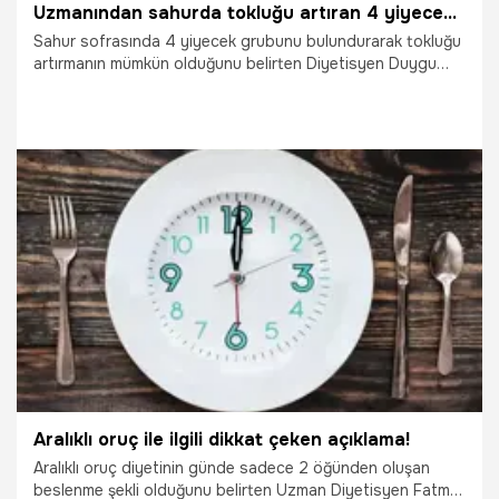
Uzmanından sahurda tokluğu artıran 4 yiyecek önerisi
Sahur sofrasında 4 yiyecek grubunu bulundurarak tokluğu
artırmanın mümkün olduğunu belirten Diyetisyen Duygu
Yıldırım Sökmen, “Yumurta hem düşük kalorisi hem de
protein kalitesinin yüksek olması sebebiyle uzun süre
tokluk sağlar. Tam buğday ürünleri sindirim problemlerini
önleyerek tokluğu artırır. Süt de uzun süre tokluğu artıran
bir içecektir. Tarçın ise kan şekerini dengede tutup, tatlı
ihtiyacını baskılamayı sağlar” dedi.
8.04.2023
Ramazan Sofrası
Aralıklı oruç ile ilgili dikkat çeken açıklama!
Aralıklı oruç diyetinin günde sadece 2 öğünden oluşan
beslenme şekli olduğunu belirten Uzman Diyetisyen Fatma