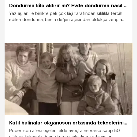
Dondurma kilo aldırır mı? Evde dondurma nasıl yapılır? İşte sağlıklı evde yapılabilecek dondurma tarifi!
Yaz ayları ile birlikte pek çok kişi tarafından sıklıkla tercih
edilen dondurma, besin değeri açısından oldukça zengin
tatlı çeşitlerinden biri. Ancak uygun koşullarda üretilmediği
ve saklanmadığı zaman dondurmada oluşan patojen
bakteriler nedeniyle sağlığı tehdit edebiliyor. Dondurma
tercih ederken dikkatli olunması konusunda uyaran .
Beslenme ve Diyet Bölümü’nden Dyt. Betül Merd,
dondurmanın nasıl tüketilmesi gerektiği anlattı ve evde
yapılabilecek dondurma tarifini paylaştı.
26.07.2024
Sağlık
Katil balinalar okyanusun ortasında teknelerini batırdı, 38 gün boyunca böyle hayatta kaldılar
Robertson ailesi üyeleri, elde avuçta ne varsa satıp 50
yıllık bir tekneyle dünya turuna çıkarken zorlanmayı