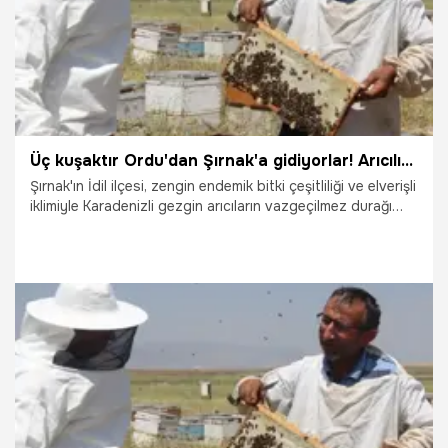
Üç kuşaktır Ordu'dan Şırnak'a gidiyorlar! Arıcılık için en uygun bölge
Şırnak'ın İdil ilçesi, zengin endemik bitki çeşitliliği ve elverişli
iklimiyle Karadenizli gezgin arıcıların vazgeçilmez durağı
haline geldi. Ordu'dan gelerek üç kuşaktır bölgede arıcılık
yapan Yılmaz ailesi, organik bal üretimi gerçekleştiriyor.
24.06.2026
Gündem