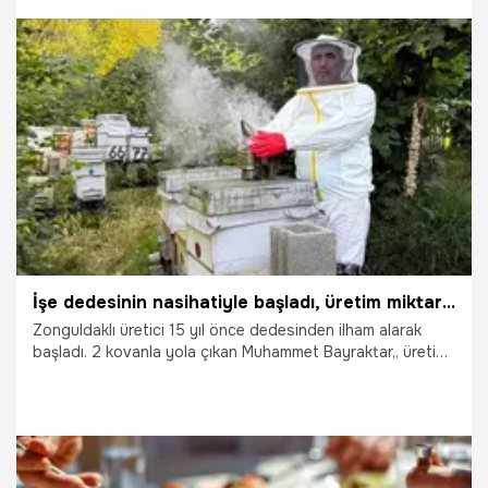
çocuğunun eğitimini bu işle karşılıyor.
25.06.2025
Ekonomi
İşe dedesinin nasihatiyle başladı, üretim miktarını bir tona çıkardı! Kilosunu 2.500 TL'den satıyor
Zonguldaklı üretici 15 yıl önce dedesinden ilham alarak
başladı. 2 kovanla yola çıkan Muhammet Bayraktar,, üretim
serüveninde kovan sayısını 100'e çıkartı. Üretim miktarının
bu yıl 1 tona ulaşmasını bekleyen Bayraktar, rekolteye göre
balının kilogram fiyatını 2 bin ile 2 bin 500 TL civarında
fiyat beklendiğini söyledi.