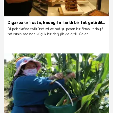
Diyarbakırlı usta, kadayıfa farklı bir tat getirdi! İki tepsiyle başladı şimdi günde 20 tepsi satıyor
Diyarbakır'da tatlı üretimi ve satışı yapan bir firma kadayıf
tatlısının tadında küçük bir değişikliğe gitti. Gelen
müşterilerine bu yeni kadayıfı tattıran firma zamanla büyük
bir taleple karşılaştı. İki tepsiyle başlayan yeni tat, kısa
sürede günlük 20 tepsi satışla devam etti. Firma sahibi ve
tatlı ustası Murat Altunhan, aile olarak 1907'den beri tatlı
sektöründe olduklarını ve kendisinin dördüncü kuşak olarak
bu mesleği sürdürdüğünü söyledi.
13.08.2025
Gündem