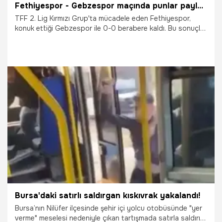
Fethiyespor - Gebzespor maçında punlar paylaşıldı
TFF 2. Lig Kırmızı Grup'ta mücadele eden Fethiyespor,
konuk ettiği Gebzespor ile 0-0 berabere kaldı. Bu sonuçla
Fethiyespor'un galibiyet hasreti 7 maça çıktı.
12.12.2025
Futbol
Bursa'daki satırlı saldırgan kıskıvrak yakalandı!
Bursa’nın Nilüfer ilçesinde şehir içi yolcu otobüsünde "yer
verme" meselesi nedeniyle çıkan tartışmada satırla saldırı