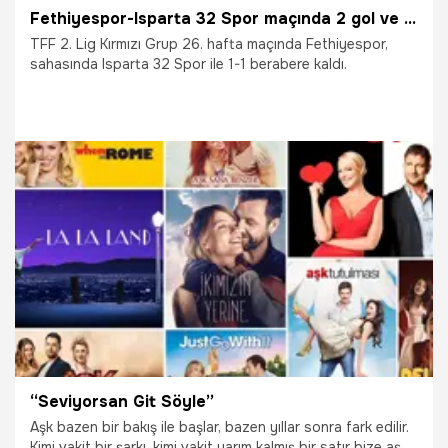
Fethiyespor-Isparta 32 Spor maçında 2 gol ve 1 penaltı vardı
TFF 2. Lig Kırmızı Grup 26. hafta maçında Fethiyespor,
sahasında Isparta 32 Spor ile 1-1 berabere kaldı.
28.02.2026
Futbol
“Seviyorsan Git Söyle”
Aşk bazen bir bakış ile başlar, bazen yıllar sonra fark edilir.
Kimi vakit bir şarkı, kimi vakit yarım kalmış bir satır bize aşkı