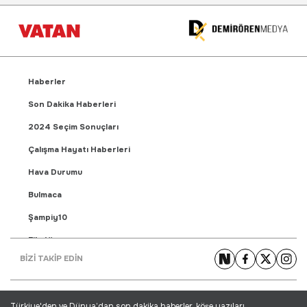
Haberler
Son Dakika Haberleri
2024 Seçim Sonuçları
Çalışma Hayatı Haberleri
Hava Durumu
Bulmaca
Şampiy10
Fikstür
BİZİ TAKİP EDİN
Puan Durumu
Gündem Haberleri
Türkiye'den ve Dünya’dan son dakika haberler, köşe yazıları,