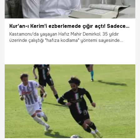
Kur'an-ı Kerim'i ezberlemede çığır açtı! Sadece ayetleri ezberlemedi
Kastamonu'da yaşayan Hafız Mahir Demirkol, 35 yıldır
üzerinde çalıştığı "hafıza kodlama" yöntemi sayesinde
Kur’an-ı Kerim’deki ayetleri satır satır zihnine kazıdı.
Demirkol ayetlerin Kur'an-ı Kerim'deki hangi sayfa ve
satırda olduğunu saniyeler içinde söylüyor.
17.03.2026
Gündem