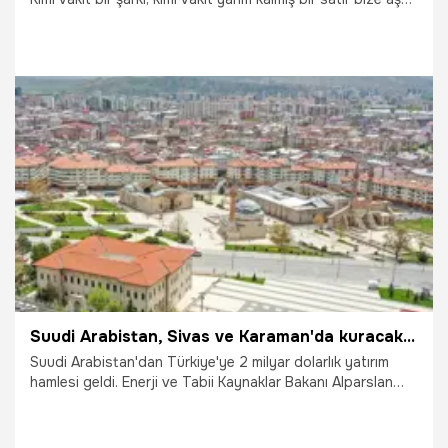
anlatır. Zaman zaman da bir film, bir sahne, bir replik
söyleyemediklerimize tercüman olur.
11.02.2026
Magazin
Suudi Arabistan, Sivas ve Karaman'da kuracak! 2 milyar TL'lik yatırım, milyonlar faydalanacak
Suudi Arabistan'dan Türkiye'ye 2 milyar dolarlık yatırım
hamlesi geldi. Enerji ve Tabii Kaynaklar Bakanı Alparslan
Bayraktar, Suudi Arabistan ile yapılan enerji iş birliğini
duyurdu. Karaman ve Sivas'a kurulacak güneş ve rüzgar
santrallerinin maliyetinin 2 milyar dolar olduğu açıklandı.