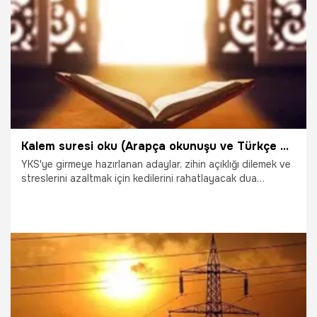
30.01.2026
Gündem
Kalem suresi oku (Arapça okunuşu ve Türkçe meali) Sınav duası Kalem suresi kaçıncı cüzde, son iki ayeti 51 ve 52. ayet hangi sayfada, nasıl okunur?
YKS'ye girmeye hazırlanan adaylar, zihin açıklığı dilemek ve
streslerini azaltmak için kedilerini rahatlayacak dua
arayışına girdi. Sınavda başarı duaları arasında en çok
tercih edilen Kalem Suresi adayların da en çok araştırdığı
dualardan oldu. Peki, Kalem suresi nasıl okunur? Kalem
suresi kaçıncı cüzde, son iki ayeti 51 ve 52. ayet hangi
sayfada? Kalem suresi Arapça ve Türkçe meali…
29.01.2026
Gündem