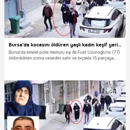
Bursa'da kocasını öldüren yaşlı kadın keşif yerinde! Eşinin uzuvlarını attığı çöp konteynerlerini gösterdi
Bursa'da emekli polis memuru eşi Ali Fuat Uzunoğlu'nu (77)
öldürdükten sonra cesedini satır ve bıçakla 15 parçaya
ayırarak çöp kutularına atan Adalet Uzunoğlu'na (69)
tutuklanmadan bir gün önce keşif yaptırıldığı ortaya çıktı.
Ceset parçalarını çöp kutularına nasıl attığını anlatan
Uzunoğlu'nun o görüntülerine, DHA muhabiri ulaştı.
8.04.2026
Vatan TV