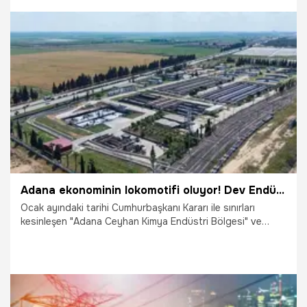
1.04.2026
Samsun
Adana ekonominin lokomotifi oluyor! Dev Endüstri Bölgelerinde engel kalmadı: 10 bin kişiye dev istihdam
Ocak ayındaki tarihi Cumhurbaşkanı Kararı ile sınırları
kesinleşen "Adana Ceyhan Kimya Endüstri Bölgesi" ve
"Yumurtalık Özel Endüstri Bölgesi" projelerinde tüm
engeller aşıldı.