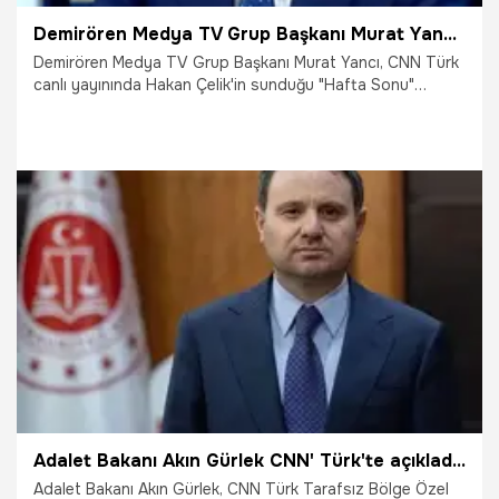
Demirören Medya TV Grup Başkanı Murat Yancı: Algoritmayla karalama yapılıyor
Demirören Medya TV Grup Başkanı Murat Yancı, CNN Türk
canlı yayınında Hakan Çelik'in sunduğu "Hafta Sonu"
programında ana akım medyanın önemine dikkat çekti.
Sanal medyanın özgürlük operasyon üssü olduğunu
söyleyen Yancı, algoritmayla karalama yapıldığını ifade
ederek, "Uyuşturucu, şiddet, yasa dışı bahis destekleniyor.
Sanal medya kirli bir bataklık alanı." dedi.
16.05.2026
Gündem
Adalet Bakanı Akın Gürlek CNN' Türk'te açıkladı: Gülistan Doku soruşturmasında yeni delil var
Adalet Bakanı Akın Gürlek, CNN Türk Tarafsız Bölge Özel