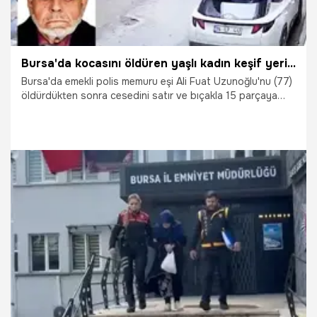
Bursa'da kocasını öldüren yaşlı kadın keşif yerinde! Eşinin uzuvlarını attığı çöp konteynerlerini gösterdi
Bursa'da emekli polis memuru eşi Ali Fuat Uzunoğlu'nu (77)
öldürdükten sonra cesedini satır ve bıçakla 15 parçaya
ayırarak çöp kutularına atan Adalet Uzunoğlu'na (69)
tutuklanmadan bir gün önce keşif yaptırıldığı ortaya çıktı.
Ceset parçalarını çöp kutularına nasıl attığını anlatan
Uzunoğlu'nun o görüntülerine, DHA muhabiri ulaştı.
8.04.2026
Bursa