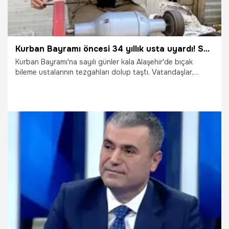
Kurban Bayramı öncesi 34 yıllık usta uyardı! Sakın böyle yapmayın
Kurban Bayramı'na sayılı günler kala Alaşehir'de bıçak
bileme ustalarının tezgahları dolup taştı. Vatandaşlar,
kurban hazırlıkları kapsamında bıçak ve satırlarını bilemek
için ustaların yolunu tutarken, geçen yıla göre fiyatların 10
TL arttığı öğrenildi.
24.05.2026
Manisa