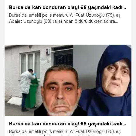
Bursa'da kan donduran olay! 68 yaşındaki kadın eşini öldürdü: 15 parçaya bölüp çöpe attı
Bursa'da, emekli polis memuru Ali Fuat Uzunoğlu (75), eşi
Adalet Uzunoğlu (68) tarafından öldürüldükten sonra,
cesedi satır ve bıçakla 15 parçaya ayrılarak, çöp
konteynerlerine atıldı. Polis merkezine gidip, kayıp
ihbarında bulunan Uzunoğlu, çelişkili ifadeler verip, evde
tespit edilen kan izlerinin maktule ait olduğu tespit edilince
gözaltına alındı.
7.04.2026
Vatan TV
Bursa'da kan donduran olay! 68 yaşındaki kadın eşini öldürdü: 15 parçaya bölüp çöpe attı
Bursa'da, emekli polis memuru Ali Fuat Uzunoğlu (75), eşi