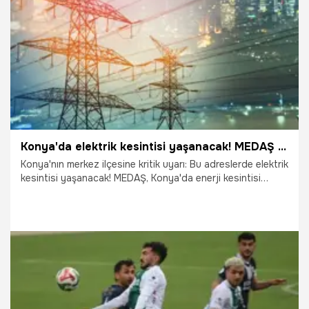
31.03.2026
Adana
Konya'da elektrik kesintisi yaşanacak! MEDAŞ adresleri ve saatleri açıkladı
Konya'nın merkez ilçesine kritik uyarı: Bu adreslerde elektrik
kesintisi yaşanacak! MEDAŞ, Konya'da enerji kesintisi
yaşanacak adresler hakkında duyuruda bulunmaya devam
ediyor. MEDAŞ'ın aktardığı bilgilere Konya'nın merkez
Karatay ve Selçuklu ilçesindeki birçok adreste 29.03.2026
tarihinde elektrik kesintisi yaşanacak.
28.03.2026
Konya