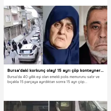
tekrar hatırlatıyorum: Türkiye Cumhuriyeti devleti sıradan
bir devlet değildir. Hiçbir güç Türkiye’ye ve Türkiye
Cumhurbaşkanı'na parmak sallayamaz" ifadelerini kullandı.
15.04.2026
Gündem
Bursa'daki korkunç olay! 15 ayrı çöp konteynerini tek tek gösterip cinayeti nasıl işlediğini anlattı
Bursa'da 40 yıllık eşi olan emekli polis memurunu satır ve
bıçakla 15 parçaya ayırdıktan sonra 15 ayrı çöp
konteynerine pay eden gözü dönmüş kadın suçunu itiraf
etti. Polis ve Cumhuriyet Savcısı tarafından yer gösterme
yapılan yaşlı kadın eşinin parçalanmış uzuvlarını attığı 15
ayrı çöp konteynerini tek tek gösterip cinayeti nasıl
işlediğini anlattı.