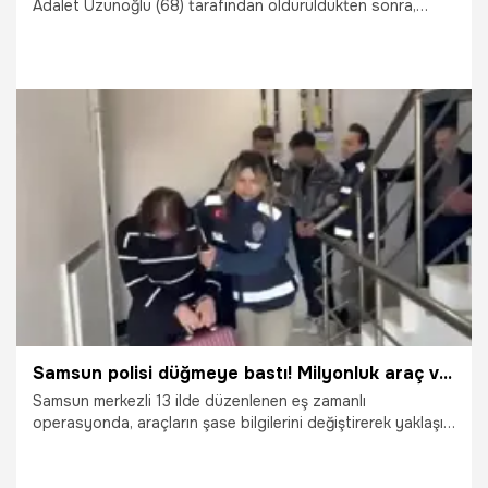
Adalet Uzunoğlu (68) tarafından öldürüldükten sonra,
cesedi satır ve bıçakla 15 parçaya ayrılarak, çöp
konteynerlerine atıldı. Polis merkezine gidip, kayıp
ihbarında bulunan Uzunoğlu, çelişkili ifadeler verip, evde
tespit edilen kan izlerinin maktule ait olduğu tespit edilince
gözaltına alındı. İşte kan donduran olayın detayları...
7.04.2026
Bursa
Samsun polisi düğmeye bastı! Milyonluk araç vurgunu yapan çete çökertildi
Samsun merkezli 13 ilde düzenlenen eş zamanlı
operasyonda, araçların şase bilgilerini değiştirerek yaklaşık
50 milyon TL’lik vurgun yaptığı belirlenen organize suç
örgütü çökertildi, 13 şüpheli gözaltına alındı.