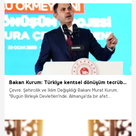
Bakan Bayraktar bu adımla 2 milyondan fazla hanenin
elektrik ihtiyacının karşılanacağını duyurdu.
7.02.2026
Gündem
Bakan Kurum: Türkiye kentsel dönüşüm tecrübesinde bir numara
Çevre, Şehircilik ve İklim Değişikliği Bakanı Murat Kurum,
"Bugün Birleşik Devletleri'nde, Almanya'da bir afet
olduğunda sigorta şirketine terk eden bir anlayış varken
Türkiye afet öncesi ve sonrası hızı kaliteli konut üretiminde
de dönüşüm tecrübesi tüm dünyada bir numaradır." dedi.