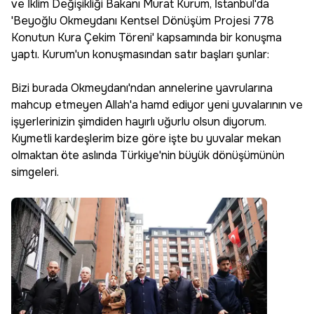
ve İklim Değişikliği Bakanı Murat Kurum, İstanbul'da
'Beyoğlu Okmeydanı Kentsel Dönüşüm Projesi 778
Konutun Kura Çekim Töreni' kapsamında bir konuşma
yaptı. Kurum'un konuşmasından satır başları şunlar:
Bizi burada Okmeydanı'ndan annelerine yavrularına
mahcup etmeyen Allah'a hamd ediyor yeni yuvalarının ve
işyerlerinizin şimdiden hayırlı uğurlu olsun diyorum.
Kıymetli kardeşlerim bize göre işte bu yuvalar mekan
olmaktan öte aslında Türkiye'nin büyük dönüşümünün
simgeleri.