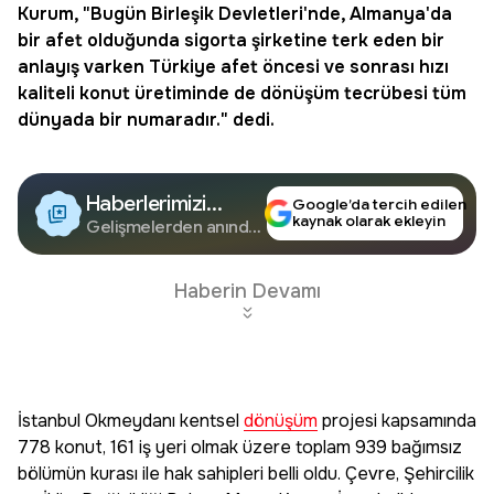
Kurum, "Bugün Birleşik Devletleri'nde, Almanya'da
bir afet olduğunda sigorta şirketine terk eden bir
anlayış varken Türkiye afet öncesi ve sonrası hızı
kaliteli konut üretiminde de
dönüşüm
tecrübesi tüm
dünyada bir numaradır." dedi.
Haberlerimizi
Google’da tercih edilen
kaynak olarak ekleyin
Google'da Takip
Gelişmelerden anında
haberdar olun.
Edin
Haberin Devamı
İstanbul Okmeydanı kentsel
dönüşüm
projesi kapsamında
778 konut, 161 iş yeri olmak üzere toplam 939 bağımsız
bölümün kurası ile hak sahipleri belli oldu. Çevre, Şehircilik