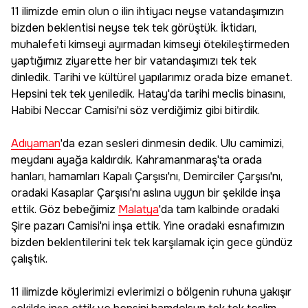
11 ilimizde emin olun o ilin ihtiyacı neyse vatandaşımızın
bizden beklentisi neyse tek tek görüştük. İktidarı,
muhalefeti kimseyi ayırmadan kimseyi ötekileştirmeden
yaptığımız ziyarette her bir vatandaşımızı tek tek
dinledik. Tarihi ve kültürel yapılarımız orada bize emanet.
Hepsini tek tek yeniledik. Hatay'da tarihi meclis binasını,
Habibi Neccar Camisi'ni söz verdiğimiz gibi bitirdik.
Adıyaman
'da ezan sesleri dinmesin dedik. Ulu camimizi,
meydanı ayağa kaldırdık. Kahramanmaraş'ta orada
hanları, hamamları Kapalı Çarşısı'nı, Demirciler Çarşısı'nı,
oradaki Kasaplar Çarşısı'nı aslına uygun bir şekilde inşa
ettik. Göz bebeğimiz
Malatya
'da tam kalbinde oradaki
Şire pazarı Camisi'ni inşa ettik. Yine oradaki esnafımızın
bizden beklentilerini tek tek karşılamak için gece gündüz
çalıştık.
11 ilimizde köylerimizi evlerimizi o bölgenin ruhuna yakışır