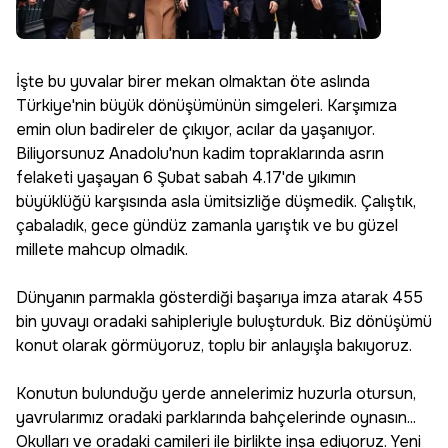
İşte bu yuvalar birer mekan olmaktan öte aslında
Türkiye'nin büyük dönüşümünün simgeleri. Karşımıza
emin olun badireler de çıkıyor, acılar da yaşanıyor.
Biliyorsunuz Anadolu'nun kadim topraklarında asrın
felaketi yaşayan 6 Şubat sabah 4.17'de yıkımın
büyüklüğü karşısında asla ümitsizliğe düşmedik. Çalıştık,
çabaladık, gece gündüz zamanla yarıştık ve bu güzel
millete mahcup olmadık.
Dünyanın parmakla gösterdiği başarıya imza atarak 455
bin yuvayı oradaki sahipleriyle buluşturduk. Biz dönüşümü
konut olarak görmüyoruz, toplu bir anlayışla bakıyoruz.
Konutun bulunduğu yerde annelerimiz huzurla otursun,
yavrularımız oradaki parklarında bahçelerinde oynasın...
Okulları ve oradaki camileri ile birlikte inşa ediyoruz. Yeni