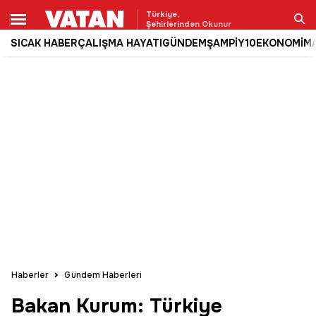
Türkiye,
Şehirlerinden Okunur
SICAK HABER
ÇALIŞMA HAYATI
GÜNDEM
ŞAMPİY10
EKONOMİ
M
Ara
Haberler
Gündem Haberleri
Bakan Kurum: Türkiye